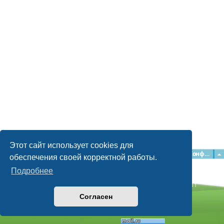
Этот сайт использует cookies для
Главная
Форумы
Наша команда
О команде
Конфиденциальность
обеспечения своей корректной работы.
Подробнее
Time: 0.052s
| Peak Memory Usage: 2.16 МБ | GZIP: Off |
Queries: 11
© phpBB Guru, 2004—2026
Согласен
Powered by
phpBB
Style by
Artodia