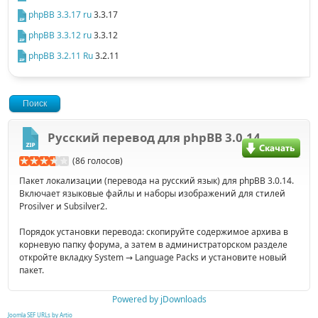
phpBB 3.3.17 ru
3.3.17
phpBB 3.3.12 ru
3.3.12
phpBB 3.2.11 Ru
3.2.11
Поиск
Русский перевод для phpBB 3.0.14
(86 голосов)
Пакет локализации (перевода на русский язык) для phpBB 3.0.14.
Включает языковые файлы и наборы изображений для стилей
Prosilver и Subsilver2.
Порядок установки перевода: скопируйте содержимое архива в
корневую папку форума, а затем в администраторском разделе
откройте вкладку System → Language Packs и установите новый
пакет.
Powered by jDownloads
Joomla SEF URLs by Artio