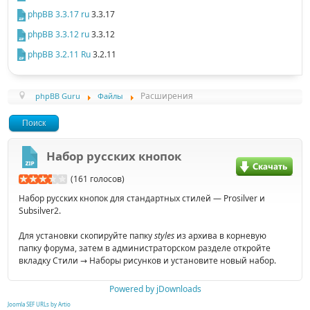
phpBB 3.3.17 ru
3.3.17
phpBB 3.3.12 ru
3.3.12
phpBB 3.2.11 Ru
3.2.11
Расширения
phpBB Guru
Файлы
Поиск
Набор русских кнопок
(161 голосов)
Набор русских кнопок для стандартных стилей — Prosilver и
Subsilver2.
Для установки скопируйте папку
styles
из архива в корневую
папку форума, затем в администраторском разделе откройте
вкладку Стили → Наборы рисунков и установите новый набор.
Powered by jDownloads
Joomla SEF URLs by Artio