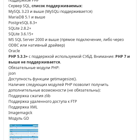
поддержкой PHP
Сервер SQL,
список поддерживаемых
:
MySQL 3.23 и выше (MySQLi поддерживается)
MariaDB 5.1 и выше
PostgreSQL 8.3+
SQLite 2.8.2+
SQLite 3.6.15+
MS SQL Server 2000 и выше (прямое подключение, либо через
ODBC или нативный драйвер)
Oracle
PHP 5.3.3+
с поддержкой используемой СУБД. Внимание:
PHP 7 и
выше не поддерживается.
Обязательные модули PHP:
json
Доступность функции getimagesize().
Наличие следующих модулей PHP позволит получить
дополнительные возможности (не обязательны):
Поддержка сжатия zlib
Поддержка удаленного доступа к FTP
Поддержка XML
Imagemagick
Модуль GD