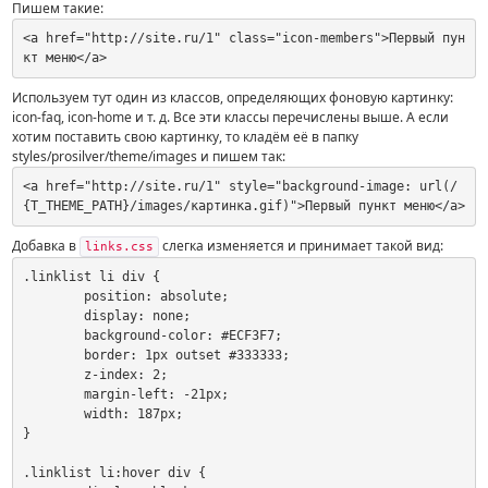
Пишем такие:
<a href="http://site.ru/1" class="icon-members">Первый пун
кт меню</a>
Используем тут один из классов, определяющих фоновую картинку:
icon-faq, icon-home и т. д. Все эти классы перечислены выше. А если
хотим поставить свою картинку, то кладём её в папку
styles/prosilver/theme/images и пишем так:
<a href="http://site.ru/1" style="background-image: url(/
{T_THEME_PATH}/images/картинка.gif)">Первый пункт меню</a>
Добавка в
слегка изменяется и принимает такой вид:
links.css
.linklist li div {

	position: absolute;

	display: none;

	background-color: #ECF3F7;

	border: 1px outset #333333;

	z-index: 2;

	margin-left: -21px;

	width: 187px;

}

.linklist li:hover div {
