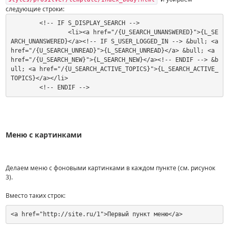
следующие строки:
	<!-- IF S_DISPLAY_SEARCH -->

		<li><a href="/{U_SEARCH_UNANSWERED}">{L_SE
ARCH_UNANSWERED}</a><!-- IF S_USER_LOGGED_IN --> &bull; <a 
href="/{U_SEARCH_UNREAD}">{L_SEARCH_UNREAD}</a> &bull; <a 
href="/{U_SEARCH_NEW}">{L_SEARCH_NEW}</a><!-- ENDIF --> &b
ull; <a href="/{U_SEARCH_ACTIVE_TOPICS}">{L_SEARCH_ACTIVE_
TOPICS}</a></li>

	<!-- ENDIF -->
Меню с картинками
Делаем меню с фоновыми картинками в каждом пункте (см. рисунок
3).
Вместо таких строк:
<a href="http://site.ru/1">Первый пункт меню</a>