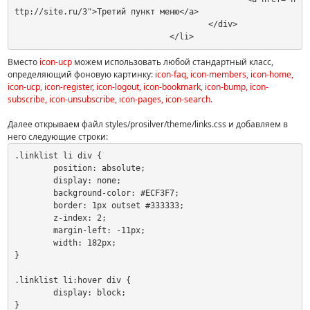
ttp://site.ru/3">Третий пункт меню</a>

					</div>

				</li>
Вместо
icon-ucp
можем использовать любой стандартный класс,
определяющий фоновую картинку:
icon-faq, icon-members, icon-home,
icon-ucp, icon-register, icon-logout, icon-bookmark, icon-bump, icon-
subscribe, icon-unsubscribe, icon-pages, icon-search.
Далее открываем файл styles/prosilver/theme/links.css и добавляем в
него следующие строки:
.linklist li div {

	position: absolute;

	display: none;

	background-color: #ECF3F7;

	border: 1px outset #333333;

	z-index: 2;

	margin-left: -11px;

	width: 182px;

}

.linklist li:hover div {

	display: block;

}
