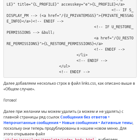
LE}" title="{L_PROFILE}" accesskey="e">{L_PROFILE}</a>

						<!-- IF S_
DISPLAY_PM --> (<a href="/{U_PRIVATEMSGS}">{PRIVATE_MESSAG
E_INFO}</a>)<!-- ENDIF -->

					<!-- IF U_RESTORE_
PERMISSIONS --> &bull;

					<a href="/{U_RESTO
RE_PERMISSIONS}">{L_RESTORE_PERMISSIONS}</a>

					<!-- ENDIF -->

				</li>

				<!-- ENDIF -->

			</ul>

			<!-- ENDIF -->
Далее добавляем несколько строк в файл links.css, как описано выше в
«Общем случае».
Готово!
Далее при желании мы можем удалить (а можем и не удалять) с
главной страницы ряд ссылок
Сообщения без ответов •
Непрочитанные сообщения • Новые сообщения • Активные темы
,
поскольку они теперь продублированы в нашем новом меню. Для
этого открываем файл
и убираем
styles/prosilver/template/index_body.html