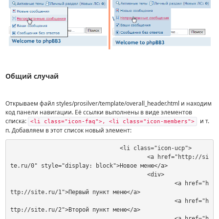
Общий случай
Открываем файл styles/prosilver/template/overall_header.html и находим
код панели навигации. Её ссылки выполнены в виде элементов
списка:
и т.
<li class="icon-faq">, <li class="icon-members">
п. Добавляем в этот список новый элемент:
				<li class="icon-ucp">

					<a href="http://si
te.ru/0" style="display: block">Новое меню</a>

					<div>

						<a href="h
ttp://site.ru/1">Первый пункт меню</a>

						<a href="h
ttp://site.ru/2">Второй пункт меню</a>

						<a href="h