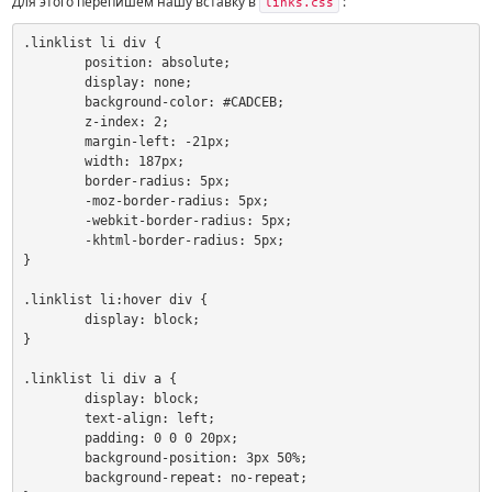
Для этого перепишем нашу вставку в
:
links.css
.linklist li div {

	position: absolute;

	display: none;

	background-color: #CADCEB;

	z-index: 2;

	margin-left: -21px;

	width: 187px;

	border-radius: 5px;

	-moz-border-radius: 5px;

	-webkit-border-radius: 5px;

	-khtml-border-radius: 5px;

}

.linklist li:hover div {

	display: block;

}

.linklist li div a {

	display: block;

	text-align: left;

	padding: 0 0 0 20px;

	background-position: 3px 50%;

	background-repeat: no-repeat;
