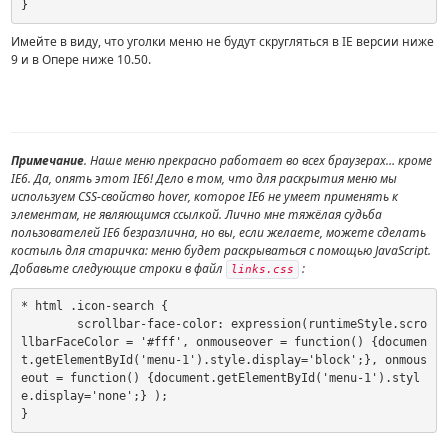
}
Имейте в виду, что уголки меню не будут скругляться в IE версии ниже
9 и в Опере ниже 10.50.
Примечание
. Наше меню прекрасно работает во всех браузерах… кроме
IE6. Да, опять этот IE6! Дело в том, что для раскрытия меню мы
используем CSS-свойство hover, которое IE6 не умеет применять к
элементам, не являющимся ссылкой. Лично мне тяжёлая судьба
пользователей IE6 безразлична, но вы, если желаете, можете сделать
костыль для старичка: меню будет раскрываться с помощью JavaScript.
Добавьте следующие строки в файл
:
links.css
* html .icon-search {

	scrollbar-face-color: expression(runtimeStyle.scro
llbarFaceColor = '#fff', onmouseover = function() {documen
t.getElementById('menu-1').style.display='block';}, onmous
eout = function() {document.getElementById('menu-1').styl
e.display='none';} );

} 