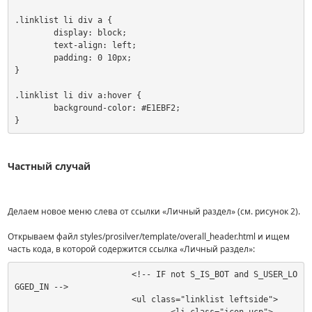
.linklist li div a {

	display: block;

	text-align: left;

	padding: 0 10px;

}

.linklist li div a:hover {

	background-color: #E1EBF2;

}
Частный случай
Делаем новое меню слева от ссылки «Личный раздел» (см. рисунок 2).
Открываем файл styles/prosilver/template/overall_header.html и ищем
часть кода, в которой содержится ссылка «Личный раздел»:
			<!-- IF not S_IS_BOT and S_USER_LO
GGED_IN -->

			<ul class="linklist leftside">
