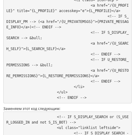
				<li class="icon-ucp">

					<a href="/{U_PROFI
LE}" title="{L_PROFILE}" accesskey="e">{L_PROFILE}</a>

						<!-- IF S_
DISPLAY_PM --> (<a href="/{U_PRIVATEMSGS}">{PRIVATE_MESSAG
E_INFO}</a>)<!-- ENDIF -->

					<!-- IF S_DISPLAY_
SEARCH --> &bull;

					<a href="/{U_SEARC
H_SELF}">{L_SEARCH_SELF}</a>

					<!-- ENDIF -->

					<!-- IF U_RESTORE_
PERMISSIONS --> &bull;

					<a href="/{U_RESTO
RE_PERMISSIONS}">{L_RESTORE_PERMISSIONS}</a>

					<!-- ENDIF -->

				</li>

			</ul>

			<!-- ENDIF -->
Заменяем этот код следующим:
			<!-- IF S_DISPLAY_SEARCH or (S_USE
R_LOGGED_IN and not S_IS_BOT) -->

			<ul class="linklist leftside">

				<!-- IF S_DISPLAY_SEARCH -