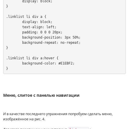
	display: block;

}

.linklist li div a {

	display: block;

	text-align: left;

	padding: 0 0 0 20px;

	background-position: 3px 50%;

	background-repeat: no-repeat;

}

.linklist li div a:hover {

	background-color: #E1EBF2;

}
Меню, слитое с панелью навигации
И в качестве последнего упражнения попробуем сделать меню,
изображённое на рис. 4.