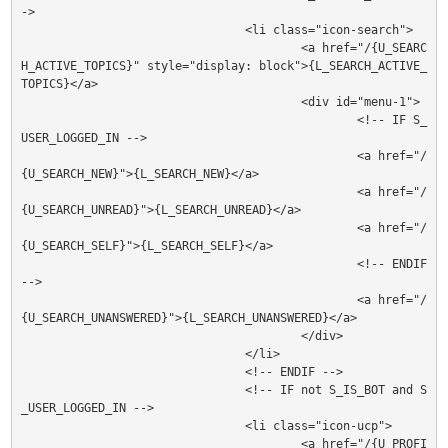
->

				<li class="icon-search">

					<a href="/{U_SEARC
H_ACTIVE_TOPICS}" style="display: block">{L_SEARCH_ACTIVE_
TOPICS}</a>

					<div id="menu-1">

						<!-- IF S_
USER_LOGGED_IN -->

						<a href="/
{U_SEARCH_NEW}">{L_SEARCH_NEW}</a>

						<a href="/
{U_SEARCH_UNREAD}">{L_SEARCH_UNREAD}</a>

						<a href="/
{U_SEARCH_SELF}">{L_SEARCH_SELF}</a>

						<!-- ENDIF 
-->

						<a href="/
{U_SEARCH_UNANSWERED}">{L_SEARCH_UNANSWERED}</a>

					</div>

				</li>

				<!-- ENDIF -->

				<!-- IF not S_IS_BOT and S
_USER_LOGGED_IN -->

				<li class="icon-ucp">

					<a href="/{U_PROFI