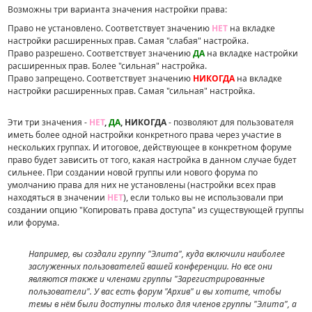
Возможны три варианта значения настройки права:
Право не установлено. Соответствует значению
НЕТ
на вкладке
настройки расширенных прав. Самая "слабая" настройка.
Право разрешено. Соответствует значению
ДА
на вкладке настройки
расширенных прав. Более "сильная" настройка.
Право запрещено. Соответствует значению
НИКОГДА
на вкладке
настройки расширенных прав. Самая "сильная" настройка.
Эти три значения -
НЕТ
,
ДА
, НИКОГДА
- позволяют для пользователя
иметь более одной настройки конкретного права через участие в
нескольких группах. И итоговое, действующее в конкретном форуме
право будет зависить от того, какая настройка в данном случае будет
сильнее. При создании новой группы или нового форума по
умолчанию права для них не установлены (настройки всех прав
находяться в значении
НЕТ
), если только вы не использовали при
создании опцию "Копировать права доступа" из существующей группы
или форума.
Например, вы создали группу "Элита", куда включили наиболее
заслуженных пользователей вашей конференции. Но все они
являются также и членами группы "Зарегистрированные
пользователи". У вас есть форум "Архив" и вы хотите, чтобы
темы в нём были доступны только для членов группы "Элита", а