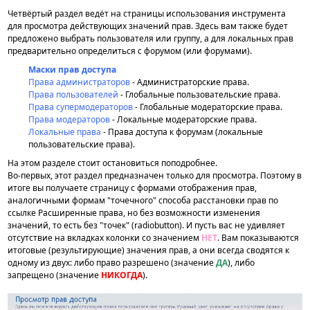
Четвёртый раздел ведёт на страницы использования инструмента
для просмотра действующих значений прав. Здесь вам также будет
предложено выбрать пользователя или группу, а для локальных прав
предварительно определиться с форумом (или форумами).
Маски прав доступа
Права администраторов
- Администраторские права.
Права пользователей
- Глобальные пользовательские права.
Права супермодераторов
- Глобальные модераторские права.
Права модераторов
- Локальные модераторские права.
Локальные права
- Права доступа к форумам (локальные
пользовательские права).
На этом разделе стоит остановиться поподробнее.
Во-первых, этот раздел предназначен только для просмотра. Поэтому в
итоге вы получаете страницу с формами отображения прав,
аналогичными формам "точечного" способа расстановки прав по
ссылке Расширенные права, но без возможности изменения
значений, то есть без "точек" (radiobutton). И пусть вас не удивляет
отсутствие на вкладках колонки со значением
НЕТ
. Вам показываются
итоговые (результирующие) значения прав, а они всегда сводятся к
одному из двух: либо право разрешено (значение
ДА
), либо
запрещено (значение
НИКОГДА
).