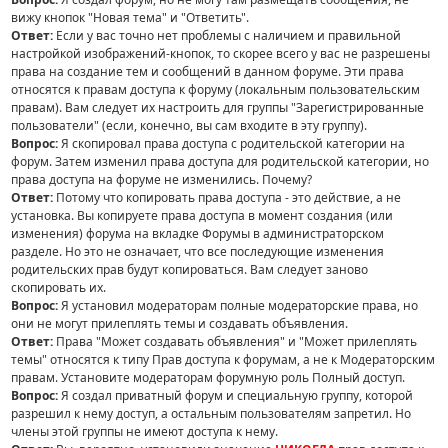
вижу кнопок "Новая тема" и "Ответить".
Ответ:
Если у вас точно нет проблемы с наличием и правильной
настройкой изображений-кнопок, то скорее всего у вас не разрешены
права на создание тем и сообщений в данном форуме. Эти права
относятся к правам доступа к форуму (локальным пользовательским
правам). Вам следует их настроить для группы "Зарегистрированные
пользователи" (если, конечно, вы сам входите в эту группу).
Вопрос:
Я скопировал права доступа с родительской категории на
форум. Затем изменил права доступа для родительской категории, но
права доступа на форуме не изменились. Почему?
Ответ:
Потому что копировать права доступа - это действие, а не
установка. Вы копируете права доступа в момент создания (или
изменения) форума на вкладке Форумы в администраторском
разделе. Но это не означает, что все последующие изменения
родительских прав будут копироваться. Вам следует заново
скопировать их.
Вопрос:
Я установил модераторам полные модераторские права, но
они не могут прилеплять темы и создавать объявления.
Ответ:
Права "Может создавать объявления" и "Может прилеплять
темы" относятся к типу Прав доступа к форумам, а не к Модераторским
правам. Установите модераторам форумную роль Полный доступ.
Вопрос:
Я создал приватный форум и специальную группу, которой
разрешил к нему доступ, а остальным пользователям запретил. Но
члены этой группы не имеют доступа к нему.