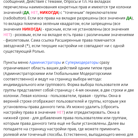
сообщений, Действия с темами, Опросы и т.п. На вкладках
перечислены наименования конретных прав и имеются три колонки
значений (
ДА
,
НЕТ
,
НИКОГДА
) с "точечным" переключателем
(radiobutton). Если все права на вкладке разрешены (все значения
ДА
),
то вкладка помечена зелёным квадратом, если запрещены (все
значения
НИКОГДА
) - красным, если не установлены (все значения
НЕТ
) - розовым, если на вкладке есть права с различными значениями
- фиолетовым. Сама ссылка Расширенные права помечается
звёздочкой (*), если текущие настройки не совпадают ни с одной
существующей Ролью.
Пункты меню
Администраторы
и
Супермодераторы
сразу
ограничивают область ваших действий одним типом прав
(Администраторскими или Глобальными Модераторскими
соответственно) и ведут на страницу выбора метода:
индивидуального или группового. Форма выбора пользователя или
группы представляет собой страницу с 4-мя окнами, в две строки и две
колонки. Левая колонка - пользователи, правая - группы. Окна в
верхней строке отображают пользователей и группы, которым уже
установлены права данного типа. Их можно удалить (сбросить
настройку права в значение
НЕТ
) или отредактировать. Окна в
нижней сроке - для добавления права пользователям или группам,
которым права данного типа ещё не были установлены. Далее вы
попадаете на страницу настройки прав, где можете применить
ролевой или точечный способы. Естественно, выпадающего меню для