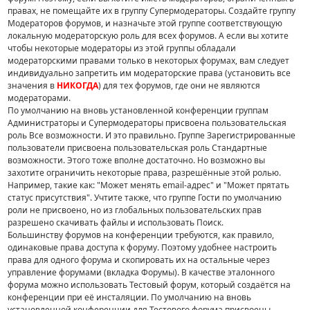
правах, не помещайте их в группу Супермодераторы. Создайте группу
Модераторов форумов, и назначьте этой группе соответствующую
локальную модераторскую роль для всех форумов. А если вы хотите
чтобы некоторые модераторы из этой группы обладали
модераторскими правами только в некоторых форумах, вам следует
индивидуально запретить им модераторские права (установить все
значения в
НИКОГДА
) для тех форумов, где они не являются
модераторами.
По умолчанию на вновь установленной конференции группам
Администраторы и Супермодераторы присвоена пользовательская
роль Все возможности. И это правильно. Группе Зарегистрированные
пользователи присвоена пользовательская роль Стандартные
возможности. Этого тоже вполне достаточно. Но возможно вы
захотите ограничить некоторые права, разрешённые этой ролью.
Например, такие как: "Может менять email-адрес" и "Может прятать
статус присутствия". Учтите также, что группе Гости по умолчанию
роли не присвоено, но из глобальных пользовательских прав
разрешено скачивать файлы и использовать Поиск.
Большинству форумов на конференции требуются, как правило,
одинаковые права доступа к форуму. Поэтому удобнее настроить
права для одного форума и скопировать их на остальные через
управление форумами (вкладка Форумы). В качестве эталонного
форума можно использовать Тестовый форум, который создаётся на
конференции при её инсталяции. По умолчанию на вновь
установленной конференции для Тестового форума присвоены