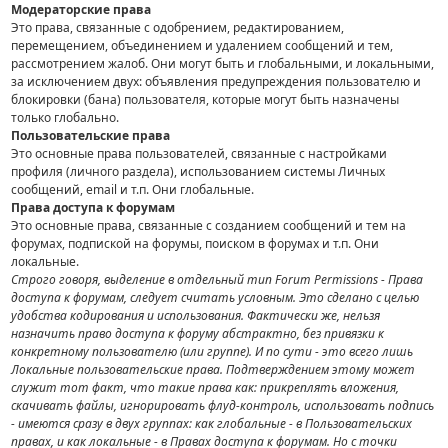
Модераторские права
Это права, связанные с одобрением, редактированием,
перемещением, объединением и удалением сообщений и тем,
рассмотрением жалоб. Они могут быть и глобальными, и локальными,
за исключением двух: объявления предупреждения пользователю и
блокировки (бана) пользователя, которые могут быть назначены
только глобально.
Пользовательские права
Это основные права пользователей, связанные с настройками
профиля (личного раздела), использованием системы Личных
сообщений, email и т.п. Они глобальные.
Права доступа к форумам
Это основные права, связанные с созданием сообщений и тем на
форумах, подпиской на форумы, поиском в форумах и т.п. Они
локальные.
Строго говоря, выделение в отдельный тип Forum Permissions - Права
доступа к форумам, следует считать условным. Это сделано с целью
удобства кодирования и использования. Фактически же, нельзя
назначить право доступа к форуму абстрактно, без привязки к
конкретному пользователю (или группе). И по сути - это всего лишь
Локальные пользовательские права. Подтверждением этому может
служит тот факт, что такие права как: прикреплять вложения,
скачивать файлы, игнорировать флуд-контроль, использовать подпись
- имеются сразу в двух группах: как глобальные - в Пользовательских
правах, и как локальные - в Правах доступа к форумам. Но с точки