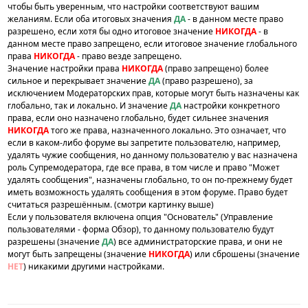
чтобы быть уверенным, что настройки соответствуют вашим
желаниям. Если оба итоговых значения
ДА
- в данном месте право
разрешено, если хотя бы одно итоговое значение
НИКОГДА
- в
данном месте право запрещено, если итоговое значение глобального
права
НИКОГДА
- право везде запрещено.
Значение настройки права
НИКОГДА
(право запрещено) более
сильное и перекрывает значение
ДА
(право разрешено), за
исключением Модераторских прав, которые могут быть назначены как
глобально, так и локально. И значение
ДА
настройки конкретного
права, если оно назначено глобально, будет сильнее значения
НИКОГДА
того же права, назначенного локально. Это означает, что
если в каком-либо форуме вы запретите пользователю, например,
удалять чужие сообщения, но данному пользователю у вас назначена
роль Супремодератора, где все права, в том числе и право "Может
удалять сообщения", назначены глобально, то он по-прежнему будет
иметь возможность удалять сообщения в этом форуме. Право будет
считаться разрешённым. (смотри картинку выше)
Если у пользователя включена опция "Основатель" (Управление
пользователями - форма Обзор), то данному пользователю будут
разрешены (значение
ДА
) все администраторские права, и они не
могут быть запрещены (значение
НИКОГДА
) или сброшены (значение
НЕТ
) никакими другими настройками.