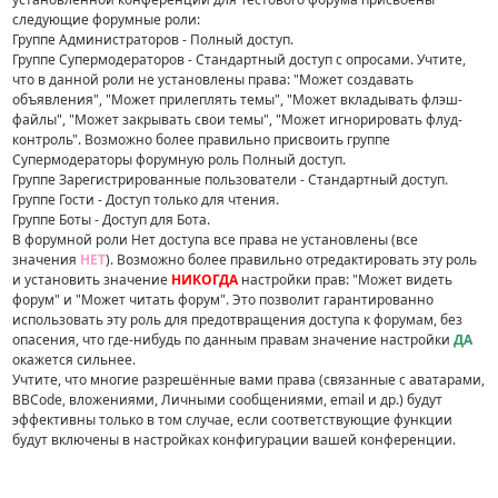
следующие форумные роли:
Группе Администраторов - Полный доступ.
Группе Супермодераторов - Стандартный доступ с опросами. Учтите,
что в данной роли не установлены права: "Может создавать
объявления", "Может прилеплять темы", "Может вкладывать флэш-
файлы", "Может закрывать свои темы", "Может игнорировать флуд-
контроль". Возможно более правильно присвоить группе
Супермодераторы форумную роль Полный доступ.
Группе Зарегистрированные пользователи - Стандартный доступ.
Группе Гости - Доступ только для чтения.
Группе Боты - Доступ для Бота.
В форумной роли Нет доступа все права не установлены (все
значения
НЕТ
). Возможно более правильно отредактировать эту роль
и установить значение
НИКОГДА
настройки прав: "Может видеть
форум" и "Может читать форум". Это позволит гарантированно
использовать эту роль для предотвращения доступа к форумам, без
опасения, что где-нибудь по данным правам значение настройки
ДА
окажется сильнее.
Учтите, что многие разрешённые вами права (связанные с аватарами,
BBCode, вложениями, Личными сообщениями, email и др.) будут
эффективны только в том случае, если соответствующие функции
будут включены в настройках конфигурации вашей конференции.