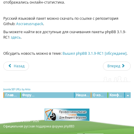
отображались онлайн-статистика.
Русский языковой пакет можно скачать по ссылке с репозитория
Github:
Ascraeusrupack
.
Вы можете найти все доступные для скачивания пакеты phpBB 3.1.9-
RC1
здесь
.
Обсудить новость можно в теме:
Вышел phpBB 3.1.9-RC1 [обсуждаем]
.
Назад
Вперед
Joomla SEF URLs by Artio
Главная
Форумы
Наша команда
О команде
Конфиденциальность
© phpBB Guru 2004 - 2026
Официальная русская поддержка форума phpBB3