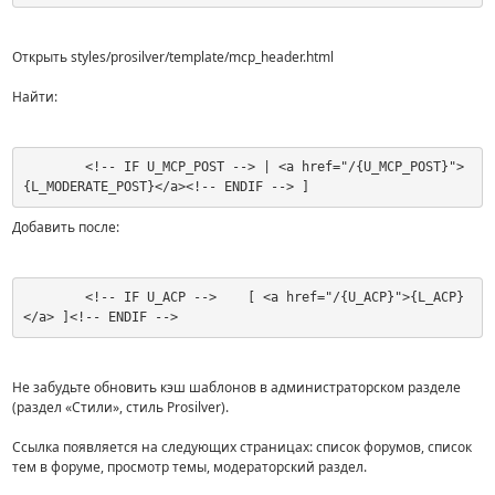
Открыть styles/prosilver/template/mcp_header.html
Найти:
	<!-- IF U_MCP_POST --> | <a href="/{U_MCP_POST}">
{L_MODERATE_POST}</a><!-- ENDIF --> ]
Добавить после:
	<!-- IF U_ACP -->    [ <a href="/{U_ACP}">{L_ACP}
</a> ]<!-- ENDIF -->
Не забудьте обновить кэш шаблонов в администраторском разделе
(раздел «Стили», стиль Prosilver).
Ссылка появляется на следующих страницах: список форумов, список
тем в форуме, просмотр темы, модераторский раздел.