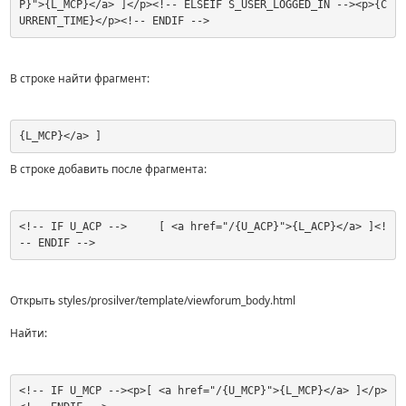
P}">{L_MCP}</a> ]</p><!-- ELSEIF S_USER_LOGGED_IN --><p>{C
URRENT_TIME}</p><!-- ENDIF -->
В строке найти фрагмент:
{L_MCP}</a> ]
В строке добавить после фрагмента:
<!-- IF U_ACP -->     [ <a href="/{U_ACP}">{L_ACP}</a> ]<!
-- ENDIF -->
Открыть styles/prosilver/template/viewforum_body.html
Найти:
<!-- IF U_MCP --><p>[ <a href="/{U_MCP}">{L_MCP}</a> ]</p>