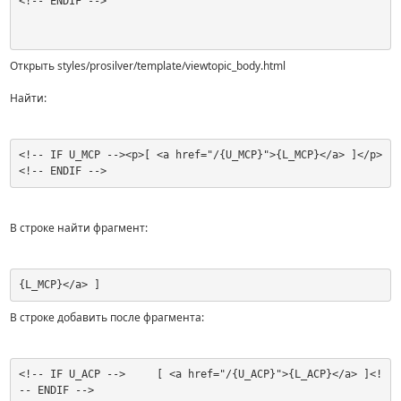
<!-- ENDIF -->
Открыть styles/prosilver/template/viewtopic_body.html
Найти:
<!-- IF U_MCP --><p>[ <a href="/{U_MCP}">{L_MCP}</a> ]</p>
<!-- ENDIF -->
В строке найти фрагмент:
{L_MCP}</a> ]
В строке добавить после фрагмента:
<!-- IF U_ACP -->     [ <a href="/{U_ACP}">{L_ACP}</a> ]<!
-- ENDIF -->