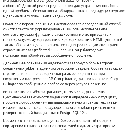
Мы рады объявить о выпуске phpBB 3.3.2 "От Берти с
любовью".
Данный релиз предназначен для устранения ошибок и
одной проблемы безопасности, обнаруженных в предыдущих версиях,
и дальнейшего повышения надёжности.
Начиная с версии phpBB 3.2.0 использовался определённый способ
очистки текста от форматирования BBCode. Использование
соответствующей функции в расширениях могло приводить к
непредсказуемому кодированию и декодированию HTML сущностей,
таким образом создавая возможность для реализации сценариев
отражённых атак (reflected XSS). phpBB Group благодарит
пользователя n0bodysec за сообщение о проблеме.
Дальнейшее повышения надёжности затронуло блок настроек
соединения Jabber в администраторском разделе. Соответствующая
страница теперь не выводит содержимое соединения при
сохранении настроек. phpBB Group благодарит пользователя Cory
Billington за сообщение о проблеме через ресурс HackerOne.
Исправление ошибок затрагивает, в том числе, устранение
циклической зависимости задач cron в определённых ситуациях,
проблем с отображением выпадающих меню и границ текста при
изменении масштаба в браузере, а также ошибки при создании
резервных копий базы данных в PostgreSQL 12+.
Кроме того, теперь используется более естественный порядок
сортировки в списках прав пользователей в администраторском