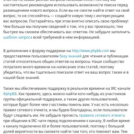
настоятельно рекомендуем использовать возможности поиска перед
размещением нового вопроса. Если вы не смогли найти ответ на свой
вопрос, то не стесняйтесь — создайте новую тему с интересующим
вас вопросом. Постарайтесь при этом внятно описать свою проблему!
Чем больше мы получим сведений о том, что у вас произошло, тем
быстрее мы сможем обеспечивать вас ответом. Не забудьте заполнить
шаблон запроса
всей требуемой в нём информацией.
В дополнение к форуму поддержки на
http://www.phpbb.com
мы
предоставляем пользователям
базу знаний
для чтения и публикации
статей относительно общих ответов на вопросы. Наше сообщество
потратило много времени на написание этих статей, поэтому
убедитесь, что вы тщательно поискали ответ на ваш вопрос также и в
нашей базе знаний.
Также мы обеспечиваем поддержку в реальном времени на IRC-канале
#phpBB
. Как правило, здесь можно найти кого-нибудь из участников
группы официальной поддержки, а также других пользователей,
которые будет более чем счастливы помочь вам. У нас есть несколько
правил сетевого этикета, и мы будем благодарны, если пользователи
будут следовать им. Не забудьте прочесть
правила сетевого этикета
при общении в IRC-чате перед подключением к каналу. В любое время
к каналу подключено 60 и более пользователей, поэтому с большой
долей вероятности вы сможете найти там того, кто поможет вам. Тем