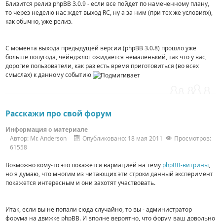
Близится релиз phpBB 3.0.9 - если все пойдет по намеченному плану,
то через неделю нас ждет выход RC, ну а за ним (при тех же условиях),
как обычно, уже релиз.
С момента выхода предыдущей версии (phpBB 3.0.8) прошло уже
больше полугода, чейнджлог ожидается немаленький, так что у вас,
дорогие пользователи, как раз есть время приготовиться (во всех
смыслах) к данному событию
Расскажи про свой форум
Информация о материале
Автор:
Mr. Anderson
Опубликовано: 18 мая 2011
Просмотров:
61558
Возможно кому-то это покажется вариацией на тему
phpBB-витрины
,
но я думаю, что многим из читающих эти строки данный эксперимент
покажется интересным и они захотят участвовать.
Итак, если вы не попали сюда случайно, то вы - администратор
форума на движке phpBB. И вполне вероятно, что форум ваш довольно