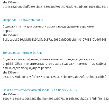
sha256sum:
2c92c13a1e009bdf0895cbb21859c50d796c427f3d078e4d430116065f8254ad
Исправление файлов (патч)
Содержит патчи для совместимости с предыдущими версиями
phpBB3.
sha256sum:
1b8acebb8986dabff68b5fc8fe2c87aa5982afd00d6eb64fd12748317e661848
Только изменённые файлы
Содержит только файлы, изменившиеся с предыдущей версии
phpBB3. Обратите внимание, этот архив содержит измененные файлы
для каждого предыдущего релиза.
sha256sum:
9632d7260d0d0aa75fef1e577ed831250a14cb44e493b220f9c0bb8943cfd8f2
Пакет автоматического обновления с версии 3.0.12
sha256sum:
190e7165e36ce00673625be4be4293a2b278a5c16fc202eb29a13f6d1f3e1352