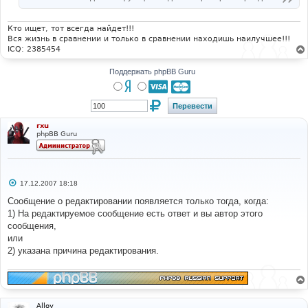
Кто ищет, тот всегда найдет!!!
Вся жизнь в сравнении и только в сравнении находишь наилучшее!!!
ICQ: 2385454
Поддержать phpBB Guru
rxu
phpBB Guru
С
17.12.2007 18:18
о
о
Сообщение о редактировании появляется только тогда, когда:
б
1) На редактируемое сообщение есть ответ и вы автор этого
щ
е
сообщения,
н
или
и
е
2) указана причина редактирования.
Alloy