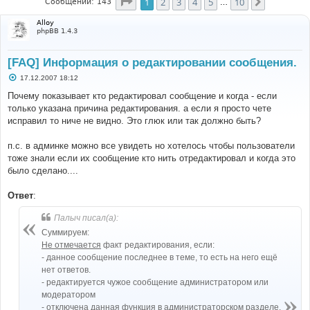
Страница
1
из
10
1
2
3
4
5
10
След.
Сообщений: 143
…
Alloy
phpBB 1.4.3
[FAQ] Информация о редактировании сообщения.
С
17.12.2007 18:12
о
о
Почему показывает кто редактировал сообщение и когда - если
б
только указана причина редактирования. а если я просто чете
щ
е
исправил то ниче не видно. Это глюк или так должно быть?
н
и
е
п.с. в админке можно все увидеть но хотелось чтобы пользователи
тоже знали если их сообщение кто нить отредактировал и когда это
было сделано....
Ответ
:
Палыч писал(а):
Суммируем:
Не отмечается
факт редактирования, если:
- данное сообщение последнее в теме, то есть на него ещё
нет ответов.
- редактируется чужое сообщение администратором или
модератором
- отключена данная функция в администраторском разделе.