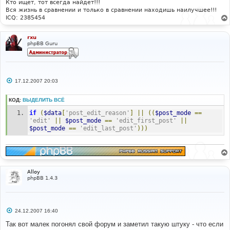
Кто ищет, тот всегда найдет!!!
Вся жизнь в сравнении и только в сравнении находишь наилучшее!!!
ICQ: 2385454
rxu
phpBB Guru
С
17.12.2007 20:03
о
о
б
КОД:
ВЫДЕЛИТЬ ВСЁ
щ
е
if
(
$data
[
'post_edit_reason'
]
||
((
$post_mode
==
н
'edit'
||
$post_mode
==
'edit_first_post'
||
и
$post_mode
==
'edit_last_post'
)))
е
Alloy
phpBB 1.4.3
С
24.12.2007 16:40
о
о
Так вот малек погонял свой форум и заметил такую штуку - что если
б