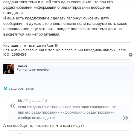
создана токо тема и в ней токо одно сообщение - то при его
щ
е
редактировании информация о редактировании вообще не
н
выводится.
и
е
И еще есть предложение сделать галочку: обновить дату
сообщения, я думаю это очень полезно если на форуме есть какоет-
о правило или еще что нить, поидее пользователю тема должна
высветится как непрочитанная.
Кто ищет, тот всегда найдет!!!
Вся жизнь в сравнении и только в сравнении находишь наилучшее!!!
ICQ: 2385454
Палыч
Former team member
С
24.12.2007 16:45
о
о
б
Alloy писал(а):
щ
е
если создана токо тема и в ней токо одно сообщение - то
н
при его редактировании информация о редактировании
и
е
вообще не выводится.
А вы вообще-то, читаете то, что вам пишут?