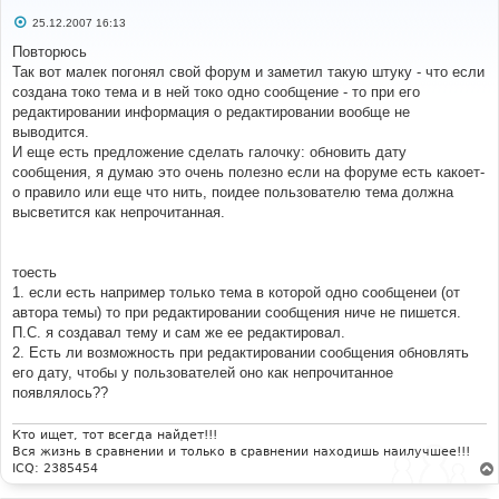
С
25.12.2007 16:13
о
о
Повторюсь
б
Так вот малек погонял свой форум и заметил такую штуку - что если
щ
е
создана токо тема и в ней токо одно сообщение - то при его
н
редактировании информация о редактировании вообще не
и
е
выводится.
И еще есть предложение сделать галочку: обновить дату
сообщения, я думаю это очень полезно если на форуме есть какоет-
о правило или еще что нить, поидее пользователю тема должна
высветится как непрочитанная.
тоесть
1. если есть например только тема в которой одно сообщенеи (от
автора темы) то при редактировании сообщения ниче не пишется.
П.С. я создавал тему и сам же ее редактировал.
2. Есть ли возможность при редактировании сообщения обновлять
его дату, чтобы у пользователей оно как непрочитанное
появлялось??
Кто ищет, тот всегда найдет!!!
Вся жизнь в сравнении и только в сравнении находишь наилучшее!!!
ICQ: 2385454