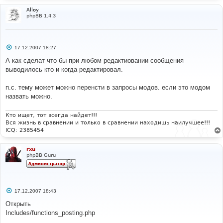
Alloy
phpBB 1.4.3
С
17.12.2007 18:27
о
о
А как сделат что бы при любом редактиовании сообщения
б
выводилось кто и когда редактировал.
щ
е
н
п.с. тему может можно перенсти в запросы модов. если это модом
и
е
назвать можно.
Кто ищет, тот всегда найдет!!!
Вся жизнь в сравнении и только в сравнении находишь наилучшее!!!
ICQ: 2385454
rxu
phpBB Guru
С
17.12.2007 18:43
о
о
Открыть
б
Includes/functions_posting.php
щ
е