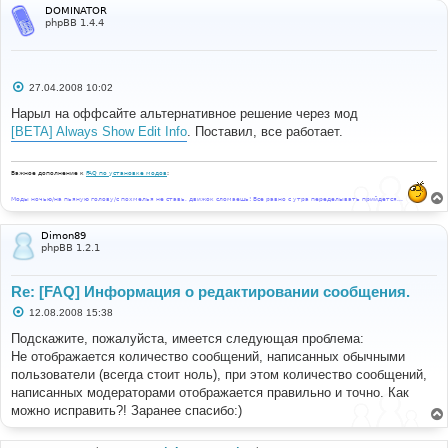
DOMINATOR
phpBB 1.4.4
С
27.04.2008 10:02
о
о
Нарыл на оффсайте альтернативное решение через мод
б
[BETA] Always Show Edit Info
. Поставил, все работает.
щ
е
н
и
Важное дополнение к
FAQ по установке модов
:
е
Моды ночью/на пьяную голову/с похмелья не ставь, движок сломаешь! Все равно с утра переделывать прийдется...
Dimon89
phpBB 1.2.1
Re: [FAQ] Информация о редактировании сообщения.
С
12.08.2008 15:38
о
о
Подскажите, пожалуйста, имеется следующая проблема:
б
Не отображается количество сообщений, написанных обычными
щ
е
пользователи (всегда стоит ноль), при этом количество сообщений,
н
написанных модераторами отображается правильно и точно. Как
и
е
можно исправить?! Заранее спасибо:)