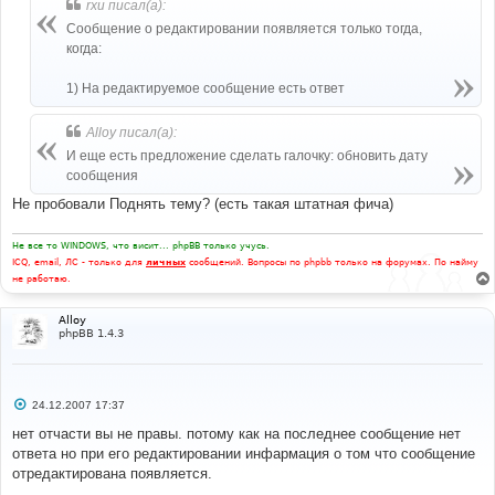
rxu писал(а):
Сообщение о редактировании появляется только тогда,
когда:
1) На редактируемое сообщение есть ответ
Alloy писал(а):
И еще есть предложение сделать галочку: обновить дату
сообщения
Не пробовали Поднять тему? (есть такая штатная фича)
Не все то WINDOWS, что висит... phpBB только учусь.
ICQ, email, ЛС - только для
личных
сообщений. Вопросы по phpbb только на форумах. По найму
не работаю.
Alloy
phpBB 1.4.3
С
24.12.2007 17:37
о
о
нет отчасти вы не правы. потому как на последнее сообщение нет
б
ответа но при его редактировании инфармация о том что сообщение
щ
е
отредактирована появляется.
н