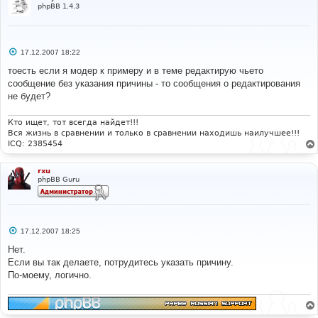
phpBB 1.4.3
С
17.12.2007 18:22
о
о
тоесть если я модер к примеру и в теме редактирую чьето
б
сообщение без указания причины - то сообщения о редактирования
щ
е
не будет?
н
и
е
Кто ищет, тот всегда найдет!!!
Вся жизнь в сравнении и только в сравнении находишь наилучшее!!!
ICQ: 2385454
rxu
phpBB Guru
С
17.12.2007 18:25
о
о
Нет.
б
Если вы так делаете, потрудитесь указать причину.
щ
е
По-моему, логично.
н
и
е