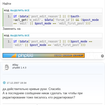
н
Найти
и
е
КОД:
ВЫДЕЛИТЬ ВСЁ
if
(
$data
[
'post_edit_reason'
]
||
(!
$auth
-
>
acl_get
(
'm_edit'
,
$data
[
'forum_id'
])
&&
(
$post_mode
==
'edit'
||
$post_mode
==
'edit_first_post'
)))
Заменить на
КОД:
ВЫДЕЛИТЬ ВСЁ
if
(
$data
[
'post_edit_reason'
]
||
((
$post_mode
==
'edit'
||
$post_mode
==
'edit_first_post'
)))
Alloy
phpBB 1.4.3
С
17.12.2007 19:34
о
о
да действительно кривые руки. Спасибо.
б
А в последнем сообщении никак сделать так чтобы при
щ
е
редактировании тоже писалось кто редактировал?
н
и
е