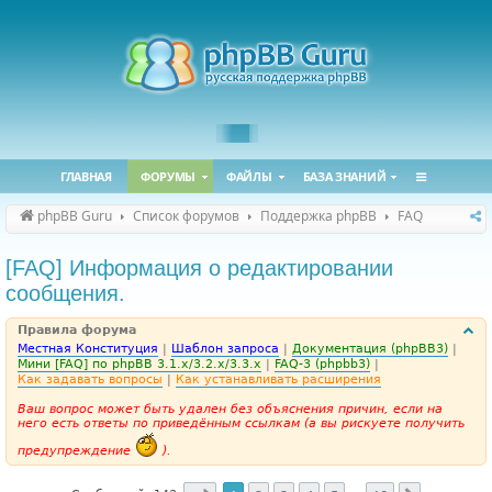
ГЛАВНАЯ
ФОРУМЫ
ФАЙЛЫ
БАЗА ЗНАНИЙ
phpBB Guru
Список форумов
Поддержка phpBB
FAQ
[FAQ] Информация о редактировании
сообщения.
Правила форума
Местная Конституция
|
Шаблон запроса
|
Документация (phpBB3)
|
Мини [FAQ] по phpBB 3.1.x/3.2.x/3.3.x
|
FAQ-3 (phpbb3)
|
Как задавать вопросы
|
Как устанавливать расширения
Ваш вопрос может быть удален без объяснения причин, если на
него есть ответы по приведённым ссылкам (а вы рискуете получить
предупреждение
).