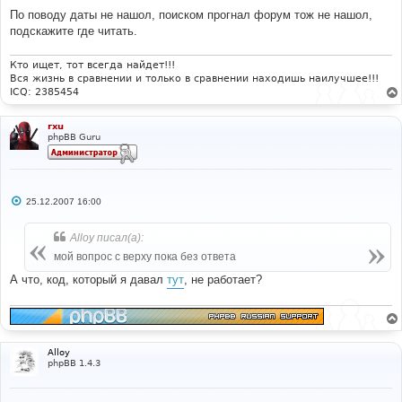
и
е
По поводу даты не нашол, поиском прогнал форум тож не нашол,
подскажите где читать.
Кто ищет, тот всегда найдет!!!
Вся жизнь в сравнении и только в сравнении находишь наилучшее!!!
ICQ: 2385454
rxu
phpBB Guru
С
25.12.2007 16:00
о
о
б
Alloy писал(а):
щ
е
мой вопрос с верху пока без ответа
н
и
А что, код, который я давал
тут
, не работает?
е
Alloy
phpBB 1.4.3