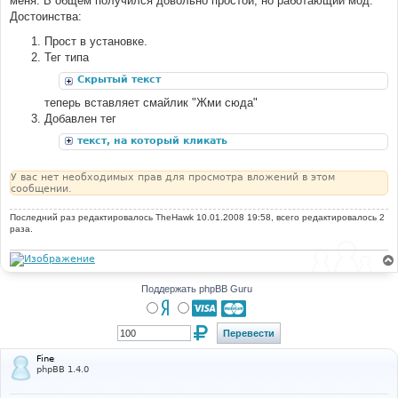
меня. В общем получился довольно простой, но работающий мод.
н
Достоинства:
и
е
Прост в установке.
Тег типа
Скрытый текст
теперь вставляет смайлик "Жми сюда"
Добавлен тег
текст, на который кликать
У вас нет необходимых прав для просмотра вложений в этом
сообщении.
Последний раз редактировалось
TheHawk
10.01.2008 19:58, всего редактировалось 2
раза.
Поддержать phpBB Guru
Fine
phpBB 1.4.0