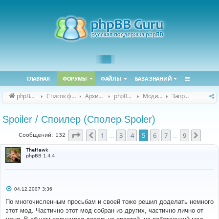
ГЛАВНАЯ
ФОРУМЫ
ФАЙЛЫ
БАЗА ЗНАНИЙ
phpBB Guru
Список форумов
Архивные форумы
phpBB 2.0.x (архив)
Модификация phpBB 2.0.x
Запросы модов для phpBB 2.0.x
Spoiler / Споилер (Сполер Spoler)
Страница
5
из
9
1
3
4
5
6
7
9
Пред.
След.
Сообщений: 132
…
…
TheHawk
phpBB 1.4.4
С
04.12.2007 3:36
о
о
По многочисленным просьбам и своей тоже решил доделать немного
б
этот мод. Частично этот мод собран из других, частично лично от
щ
е