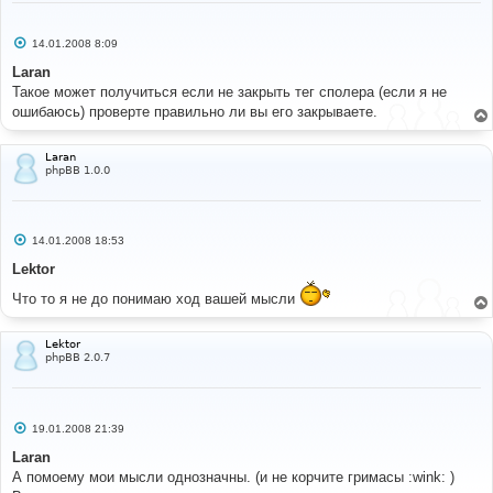
С
14.01.2008 8:09
о
о
Laran
б
Такое может получиться если не закрыть тег сполера (если я не
щ
е
ошибаюсь) проверте правильно ли вы его закрываете.
н
и
е
Laran
phpBB 1.0.0
С
14.01.2008 18:53
о
о
Lektor
б
щ
Что то я не до понимаю ход вашей мысли
е
н
и
е
Lektor
phpBB 2.0.7
С
19.01.2008 21:39
о
о
Laran
б
А помоему мои мысли однозначны. (и не корчите гримасы :wink: )
щ
е