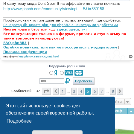
И саму тему мода Dont Spoil It на оффсайте не лишне почитать
http://www.phpbb.com/community/viewtopi ... 5&t=359158
Профессионал - тот же дилетант, только знающий, где ошибётся.
Генератор db_update.php для phpBB2 с некоторыми удобствами
.
Многие моды я беру или ищу
здесь
,
здесь
,
тут
Все консультации только на форуме, приваты и стук в аську по
таким вопросам игнорируются!
FAQ-phpBB3
|
Ошибки новичков, или как не поссориться с модератором
|
Правила конференции
наш форум
http://forum.aeroion.ru/cat1.html
Поддержать phpBB Guru
Страница
5
из
9
1
3
4
5
6
7
9
Пред.
След.
Сообщений: 132
…
…
Перейти
Этот сайт использует cookies для
Главная
Форумы
Наша команда
О команде
Конфиденциальность
обеспечения своей корректной работы.
Подробнее
Time: 0.206s
| Peak Memory Usage: 3.06 МБ | GZIP: Off |
Queries: 40