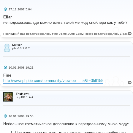
С
27.12.2007 5:04
о
о
Eliar
б
не подскажешь, где можно взять такой же мод спойлера как у тебя?
щ
е
н
Последний раз редактировалось
и
Fine
05.06.2008 22:52, всего редактировалось 1 раз.
е
Lektor
phpBB 2.0.7
С
10.01.2008 19:21
о
о
Fine
б
http://www.phpbb.com/community/viewtopi ... 5&t=359158
щ
е
н
и
TheHawk
е
phpBB 1.4.4
С
10.01.2008 19:50
о
о
Небольшое косметическое дополнение к переделанному мною моду:
б
щ
При наведении на текст или картинку появляется сообщение