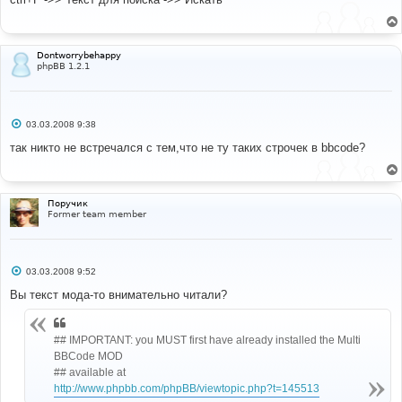
б
щ
е
н
и
Dontworrybehappy
е
phpBB 1.2.1
С
03.03.2008 9:38
о
о
так никто не встречался с тем,что не ту таких строчек в bbcode?
б
щ
е
н
и
Поручик
е
Former team member
С
03.03.2008 9:52
о
о
Вы текст мода-то внимательно читали?
б
щ
е
н
## IMPORTANT: you MUST first have already installed the Multi
и
BBCode MOD
е
## available at
http://www.phpbb.com/phpBB/viewtopic.php?t=145513