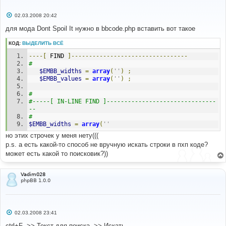
С
02.03.2008 20:42
о
о
для мода Dont Spoil It нужно в bbcode.php вставить вот такое
б
щ
КОД:
ВЫДЕЛИТЬ ВСЁ
е
н
----[
 FIND 
]---------------------------------
и
е
#
$EMBB_widths
=
array
(
''
)
;
$EMBB_values
=
array
(
''
)
;
#
#-----[ IN-LINE FIND ]-------------------------------
--
#
$EMBB_widths
=
array
(
''
но этих строчек у меня нету(((
p.s. а есть какой-то способ не вручную искать строки в пхп коде?
может есть какой то поисковик?))
Vadim028
phpBB 1.0.0
С
02.03.2008 23:41
о
о
ctrl+F ->> Текст для поиска ->> Искать