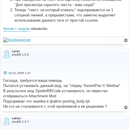
е
н
"Для просмотра скрытого текста - жми сюда!"
и
Теперь "текст, на который кликать" подчеркивается не 1
е
спошной линией, а прерывистыми, что заметно выделяет
использование данного тега от простой ссылки.
Архив с модом
обновлён.
Laran
phpBB 1.0.0
С
14.01.2008 1:47
о
о
Господа, требуется ваша помощь
б
Пытался установить данный мод, на "сборку TorrentPier © Meithar"
щ
е
В результате мод SpoilerBBCode установился, но перестал
н
отображаться Attachment Mod
и
е
Подозреваю что ошибка в файле posting_body.tpl
Ни кто не сталкивался с этой проблемкой и её решением ?
Lektor
phpBB 2.0.7