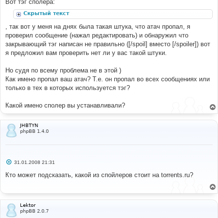
Вот тэг сполера:
н
и
Скрытый текст
е
, так вот у меня на днях была такая штука, что атач пропал, я
проверил сообщение (нажал редактировать) и обнаружил что
закрывающий тэг написан не правильно ([/spoil] вместо [/spoiler]) вот
я предложил вам проверить нет ли у вас такой штуки.
Но судя по всему проблема не в этой )
Как имено пропал ваш атач? Т.е. он пропал во всех сообщениях или
только в тех в которых используется тэг?
Какой имено сполер вы устанавливали?
JHBTYN
phpBB 1.4.0
С
31.01.2008 21:31
о
о
Кто может подсказать, какой из спойлеров стоит на torrents.ru?
б
щ
е
н
и
Lektor
е
phpBB 2.0.7