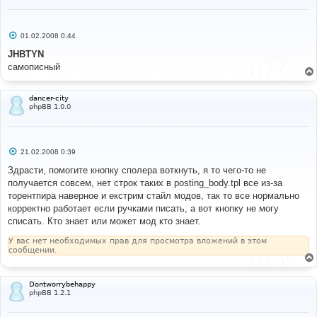
С
01.02.2008 0:44
о
о
JHBTYN
б
самописный
щ
е
н
и
dancer-city
е
phpBB 1.0.0
С
21.02.2008 0:39
о
о
Здрасти, помогите кнопку сполера воткнуть, я то чего-то не
б
получается совсем, нет строк таких в posting_body.tpl все из-за
щ
е
торентпира наверное и екстрим стайл модов, так то все нормально
н
корректно работает если ручками писать, а вот кнопку не могу
и
е
списать. Кто знает или может мод кто знает.
У вас нет необходимых прав для просмотра вложений в этом
сообщении.
Dontworrybehappy
phpBB 1.2.1