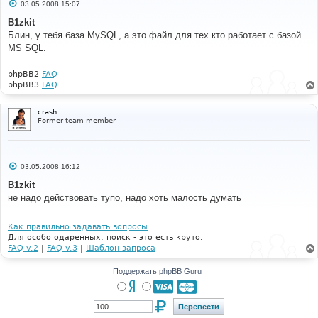
С
03.05.2008 15:07
о
о
B1zkit
б
Блин, у тебя база MySQL, а это файл для тех кто работает с базой
щ
е
MS SQL.
н
и
е
phpBB2
FAQ
phpBB3
FAQ
crash
Former team member
С
03.05.2008 16:12
о
о
B1zkit
б
не надо действовать тупо, надо хоть малость думать
щ
е
н
и
Как правильно задавать вопросы
е
Для особо одаренных: поиск - это есть круто.
FAQ v.2
|
FAQ v.3
|
Шаблон запроса
Поддержать phpBB Guru