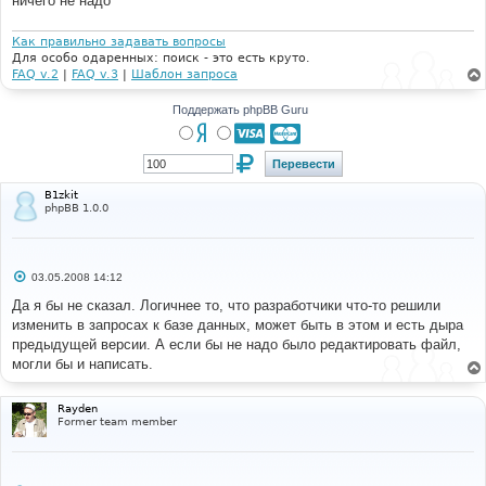
ничего не надо
н
и
е
Как правильно задавать вопросы
Для особо одаренных: поиск - это есть круто.
FAQ v.2
|
FAQ v.3
|
Шаблон запроса
Поддержать phpBB Guru
B1zkit
phpBB 1.0.0
С
03.05.2008 14:12
о
о
Да я бы не сказал. Логичнее то, что разработчики что-то решили
б
изменить в запросах к базе данных, может быть в этом и есть дыра
щ
е
предыдущей версии. А если бы не надо было редактировать файл,
н
могли бы и написать.
и
е
Rayden
Former team member