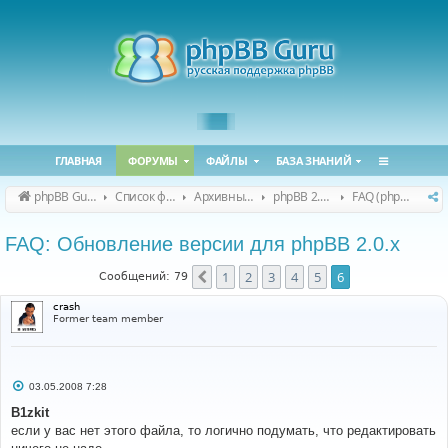
ГЛАВНАЯ
ФОРУМЫ
ФАЙЛЫ
БАЗА ЗНАНИЙ
phpBB Guru
Список форумов
Архивные форумы
phpBB 2.0.x (архив)
FAQ (phpBB 2.0.x)
FAQ: Обновление версии для phpBB 2.0.х
1
2
3
4
5
6
Пред.
Сообщений: 79
crash
Former team member
С
03.05.2008 7:28
о
о
B1zkit
б
если у вас нет этого файла, то логично подумать, что редактировать
щ
е