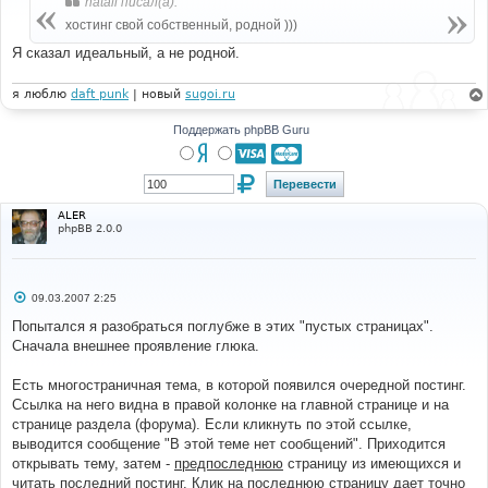
natali писал(а):
щ
е
хостинг свой собственный, родной )))
н
и
Я сказал идеальный, а не родной.
е
я люблю
daft punk
| новый
sugoi.ru
Поддержать phpBB Guru
ALER
phpBB 2.0.0
С
09.03.2007 2:25
о
о
Попытался я разобраться поглубже в этих "пустых страницах".
б
Сначала внешнее проявление глюка.
щ
е
н
Есть многостраничная тема, в которой появился очередной постинг.
и
е
Ссылка на него видна в правой колонке на главной странице и на
странице раздела (форума). Если кликнуть по этой ссылке,
выводится сообщение "В этой теме нет сообщений". Приходится
открывать тему, затем -
предпоследнюю
страницу из имеющихся и
читать последний постинг. Клик на
последнюю
страницу дает точно