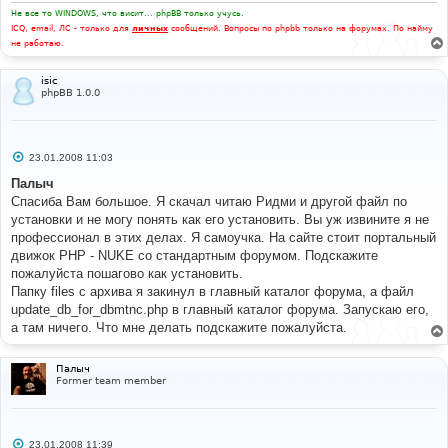
е
Не все то WINDOWS, что висит... phpBB только учусь.
ICQ, email, ЛС - только для
личных
сообщений. Вопросы по phpbb только на форумах. По найму
не работаю.
isic
phpBB 1.0.0
С
23.01.2008 11:03
о
о
Палыч
б
Спасиба Вам большое. Я скачал читаю Ридми и другой файл по
щ
е
установки и не могу понять как его установить. Вы уж извините я не
н
профессионал в этих делах. Я самоучка. На сайте стоит портальный
и
е
движок PHP - NUKE со стандартным форумом. Подскажите
пожалуйста пошагово как установить.
Папку files с архива я закинул в главный каталог форума, а файл
update_db_for_dbmtnc.php в главный каталог форума. Запускаю его,
а там ничего. Что мне делать подскажите пожалуйста.
Палыч
Former team member
С
23.01.2008 11:39