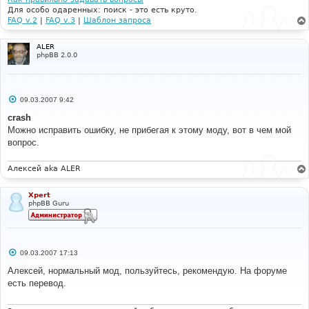
Для особо одаренных: поиск - это есть круто.
FAQ v.2
|
FAQ v.3
|
Шаблон запроса
ALER
phpBB 2.0.0
С
09.03.2007 9:42
о
о
crash
б
Можно исправить ошибку, не прибегая к этому моду, вот в чем мой
щ
е
вопрос.
н
и
е
Алексей aka ALER
Xpert
phpBB Guru
С
09.03.2007 17:13
о
о
Алексей, нормальный мод, пользуйтесь, рекомендую. На форуме
б
есть перевод.
щ
е
н