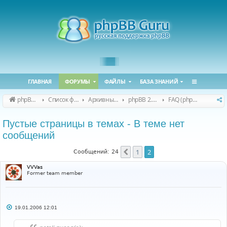
ГЛАВНАЯ
ФОРУМЫ
ФАЙЛЫ
БАЗА ЗНАНИЙ
phpBB Guru
Список форумов
Архивные форумы
phpBB 2.0.x (архив)
FAQ (phpBB 2.0.x)
Пустые страницы в темах - В теме нет
сообщений
1
2
Пред.
Сообщений: 24
VVVas
Former team member
С
19.01.2006 12:01
о
о
б