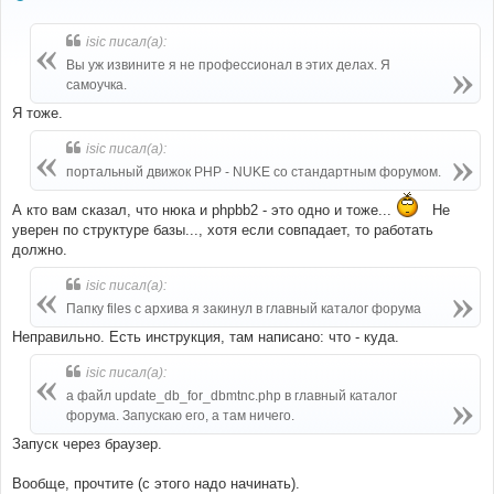
о
о
б
isic писал(а):
щ
е
Вы уж извините я не профессионал в этих делах. Я
н
самоучка.
и
е
Я тоже.
isic писал(а):
портальный движок PHP - NUKE со стандартным форумом.
А кто вам сказал, что нюка и phpbb2 - это одно и тоже...
Не
уверен по структуре базы..., хотя если совпадает, то работать
должно.
isic писал(а):
Папку files с архива я закинул в главный каталог форума
Неправильно. Есть инструкция, там написано: что - куда.
isic писал(а):
а файл update_db_for_dbmtnc.php в главный каталог
форума. Запускаю его, а там ничего.
Запуск через браузер.
Вообще, прочтите (с этого надо начинать).