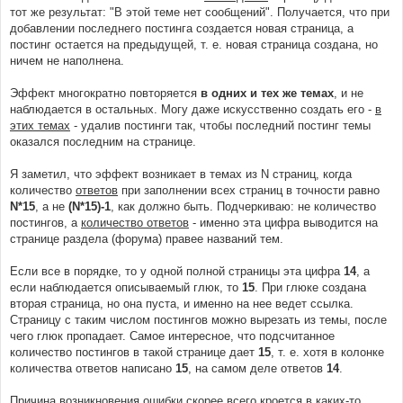
тот же результат: "В этой теме нет сообщений". Получается, что при
добавлении последнего постинга создается новая страница, а
постинг остается на предыдущей, т. е. новая страница создана, но
ничем не наполнена.
Эффект многократно повторяется
в одних и тех же темах
, и не
наблюдается в остальных. Могу даже искусственно создать его -
в
этих темах
- удалив постинги так, чтобы последний постинг темы
оказался последним на странице.
Я заметил, что эффект возникает в темах из N страниц, когда
количество
ответов
при заполнении всех страниц в точности равно
N*15
, а не
(N*15)-1
, как должно быть. Подчеркиваю: не количество
постингов, а
количество ответов
- именно эта цифра выводится на
странице раздела (форума) правее названий тем.
Если все в порядке, то у одной полной страницы эта цифра
14
, а
если наблюдается описываемый глюк, то
15
. При глюке создана
вторая страница, но она пуста, и именно на нее ведет ссылка.
Страницу с таким числом постингов можно вырезать из темы, после
чего глюк пропадает. Самое интересное, что подсчитанное
количество постингов в такой странице дает
15
, т. е. хотя в колонке
количества ответов написано
15
, на самом деле ответов
14
.
Причина возникновения ошибки скорее всего кроется в каких-то