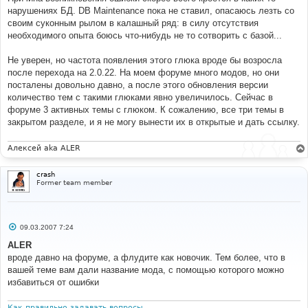
нарушениях БД. DB Maintenance пока не ставил, опасаюсь лезть со
своим суконным рылом в калашный ряд: в силу отсутствия
необходимого опыта боюсь что-нибудь не то сотворить с базой...
Не уверен, но частота появления этого глюка вроде бы возросла
после перехода на 2.0.22. На моем форуме много модов, но они
посталены довольно давно, а после этого обновления версии
количество тем с такими глюками явно увеличилось. Сейчас в
форуме 3 активных темы с глюком. К сожалению, все три темы в
закрытом разделе, и я не могу вынести их в открытые и дать ссылку.
Алексей aka ALER
crash
Former team member
С
09.03.2007 7:24
о
о
ALER
б
вроде давно на форуме, а флудите как новочик. Тем более, что в
щ
е
вашей теме вам дали название мода, с помощью которого можно
н
избавиться от ошибки
и
е
Как правильно задавать вопросы