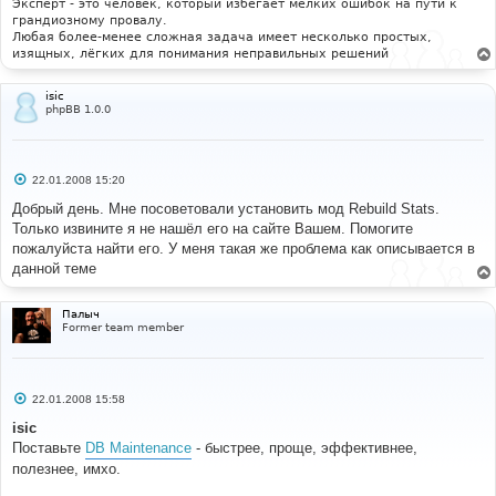
и
Эксперт - это человек, который избегает мелких ошибок на пути к
е
грандиозному провалу.
Любая более-менее сложная задача имеет несколько простых,
изящных, лёгких для понимания неправильных решений
isic
phpBB 1.0.0
С
22.01.2008 15:20
о
о
Добрый день. Мне посоветовали установить мод Rebuild Stats.
б
Только извините я не нашёл его на сайте Вашем. Помогите
щ
е
пожалуйста найти его. У меня такая же проблема как описывается в
н
данной теме
и
е
Палыч
Former team member
С
22.01.2008 15:58
о
о
isic
б
Поставьте
DB Maintenance
- быстрее, проще, эффективнее,
щ
е
полезнее, имхо.
н
и