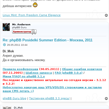
н
и
дебоша интереснее
е
Linux Mint: From Freedom Came Elegance
Mr. Anderson
phpBB Guru
Re: phpBB Posidelki Summer Edition - Москва, 2011
С
26.05.2011 10:44
о
о
Di_Mok
б
Анрил думаю.
щ
е
Да и организовывать некому.
н
и
е
Правила конференции
(30.05.2011)
|
Общие ошибки новичков
(07.11.2005)
|
Шаблон запроса
|
FAQ (phpBB 3.0.x)
/
Мини [FAQ] по phpBB 3.1.x
Последние и единственно актуальные на сегодня версии - 3.1.12
и 3.2.2!
Небесплатно накачаю ваш VPS/VDS/DS стероидами и заставлю
ваши CMS летать =)
phpBB Guru blog
|
Тестируем phpBB 3.3 здесь!
|
Di_Mok