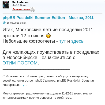
Mr. Anderson
phpBB Guru
phpBB Posidelki Summer Edition - Москва, 2011
С
16.05.2011 10:54
о
о
Итак, Московские летние посиделки 2011
б
щ
прошли 12-го июня
е
н
Небольшие фотоотчеты -
тут
и
здесь
.
и
е
Для желающих поучаствовать в посиделках
в Новосибирске - ознакомиться с
ЭТИМ ПОСТОМ
.
_________________________________________
Собственно в этой теме предлагается обсудить инициативу
возобновления встреч phpBB'шников: phpBB Posidelki. Вводная
информация
тут
.
Мое стартовое предложение - выходные 11-12-13 июня, место,
культпрограмма и прочие вопросы - в этой теме.