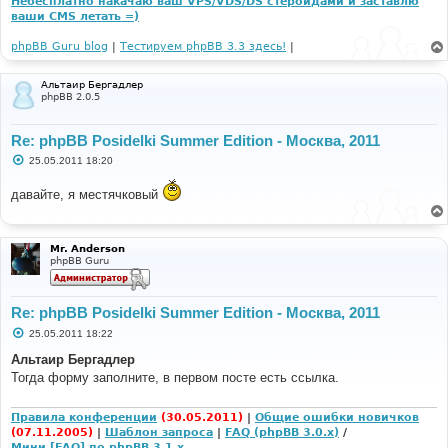
Небесплатно накачаю ваш VPS/VDS/DS стероидами и заставлю
ваши CMS летать =)
phpBB Guru blog
|
Тестируем phpBB 3.3 здесь!
|
Альтаир Бергадлер
phpBB 2.0.5
Re: phpBB Posidelki Summer Edition - Москва, 2011
С
25.05.2011 18:20
о
о
давайте, я местячковый
б
щ
е
н
и
Mr. Anderson
е
phpBB Guru
Re: phpBB Posidelki Summer Edition - Москва, 2011
С
25.05.2011 18:22
о
о
Альтаир Бергадлер
б
Тогда форму заполните, в первом посте есть ссылка.
щ
е
н
и
Правила конференции
(30.05.2011)
|
Общие ошибки новичков
е
(07.11.2005)
|
Шаблон запроса
|
FAQ (phpBB 3.0.x)
/
Мини [FAQ] по phpBB 3.1.x