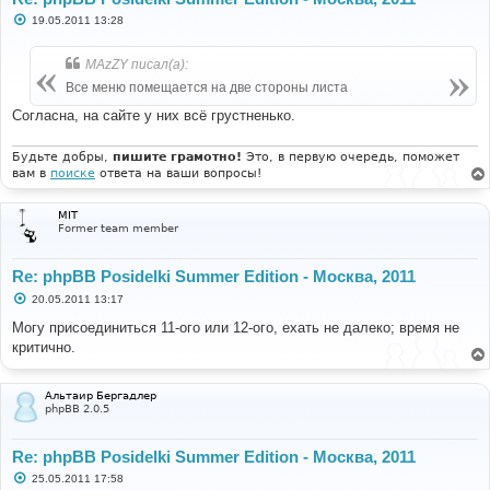
С
19.05.2011 13:28
о
о
б
MAzZY писал(а):
щ
е
Все меню помещается на две стороны листа
н
и
Согласна, на сайте у них всё грустненько.
е
Будьте добры,
пишите грамотно!
Это, в первую очередь, поможет
вам в
поиске
ответа на ваши вопросы!
MIT
Former team member
Re: phpBB Posidelki Summer Edition - Москва, 2011
С
20.05.2011 13:17
о
о
Могу присоединиться 11-ого или 12-ого, ехать не далеко; время не
б
критично.
щ
е
н
и
Альтаир Бергадлер
е
phpBB 2.0.5
Re: phpBB Posidelki Summer Edition - Москва, 2011
С
25.05.2011 17:58
о