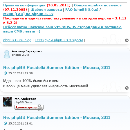
и
Правила конференции
(30.05.2011)
|
Общие ошибки новичков
е
(07.11.2005)
|
Шаблон запроса
|
FAQ (phpBB 3.0.x)
/
Мини [FAQ] по phpBB 3.1.x
Последние и единственно актуальные на сегодня версии - 3.1.12
и 3.2.2!
Небесплатно накачаю ваш VPS/VDS/DS стероидами и заставлю
ваши CMS летать =)
phpBB Guru blog
|
Тестируем phpBB 3.3 здесь!
|
Альтаир Бергадлер
phpBB 2.0.5
Re: phpBB Posidelki Summer Edition - Москва, 2011
С
25.05.2011 22:58
о
о
Мда....вот 100% было бы с кем
б
и вообще меня удивляет инертность москвичей.
щ
е
н
и
Mr. Anderson
е
phpBB Guru
Re: phpBB Posidelki Summer Edition - Москва, 2011
С
25.05.2011 23:01
о
о