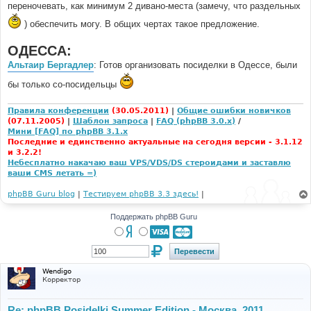
переночевать, как минимум 2 дивано-места (замечу, что раздельных
) обеспечить могу. В общих чертах такое предложение.
ОДЕССА:
Альтаир Бергадлер
: Готов организовать посиделки в Одессе, были
бы только со-посидельцы
Правила конференции
(30.05.2011)
|
Общие ошибки новичков
(07.11.2005)
|
Шаблон запроса
|
FAQ (phpBB 3.0.x)
/
Мини [FAQ] по phpBB 3.1.x
Последние и единственно актуальные на сегодня версии - 3.1.12
и 3.2.2!
Небесплатно накачаю ваш VPS/VDS/DS стероидами и заставлю
ваши CMS летать =)
phpBB Guru blog
|
Тестируем phpBB 3.3 здесь!
|
Поддержать phpBB Guru
Wendigo
Корректор
Re: phpBB Posidelki Summer Edition - Москва, 2011