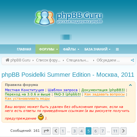
ГЛАВНАЯ
ФОРУМЫ
ФАЙЛЫ
БАЗА ЗНАНИЙ
phpBB Guru
Список форумов
Специальные форумы
Обсуждаем сайт и конференцию
phpBB Posidelki Summer Edition - Москва, 2011
Правила форума
Местная Конституция
|
Шаблон запроса
|
Документация (phpBB3)
|
Переход на 3.0.6 и выше
|
FAQ-3 (phpbb3)
|
Как задавать вопросы
|
Как устанавливать моды
Ваш вопрос может быть удален без объяснения причин, если на
него есть ответы по приведённым ссылкам (а вы рискуете получить
предупреждение
).
Страница
5
из
11
1
3
4
5
6
7
11
Пред.
След
Сообщений: 161
…
…