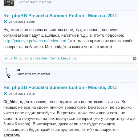
Former team member
Re: phpBB Posidelki Summer Edition - Москва, 2011
С
26.05.2011 11:06
о
о
Ну, можно не совсем во чистом поле, тут, конечно, на плечи
б
организатора падут шашлыки, напитки и т.д., а что-то подобное:
щ
е
http://jasnaya-polyana.ru/index.htm
(это только пример из наших краёв,
н
наверняка, поближе к Мск найдётся много чего похожего)
и
е
Linux Mint: From Freedom Came Elegance
MIT
Former team member
Re: phpBB Posidelki Summer Edition - Москва, 2011
С
26.05.2011 11:16
о
о
Di_Mok
, идея хорошая, но не думаю что воплотимая в жизнь. Во-
б
первых не все на своём личном транспорте. Во-вторых, не во всяко
щ
е
чисто поле ездят автобусы. В-третьих, даже если они и есть, не
н
факт, что получится на них вернуться вечером (могут ходить тупо до
и
е
5 или 6 часов). В четвёртых, даже если все будут при авто,
возвращатся будет крайне затруднительно, ибо планируется
алкоголь.