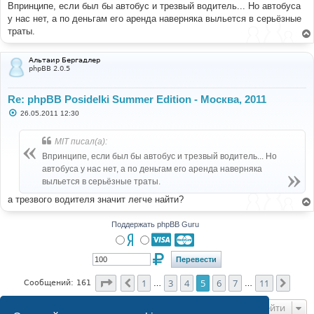
Впринципе, если был бы автобус и трезвый водитель... Но автобуса
у нас нет, а по деньгам его аренда наверняка выльется в серьёзные
траты.
Альтаир Бергадлер
phpBB 2.0.5
Re: phpBB Posidelki Summer Edition - Москва, 2011
С
26.05.2011 12:30
о
о
б
MIT писал(а):
щ
е
Впринципе, если был бы автобус и трезвый водитель... Но
н
автобуса у нас нет, а по деньгам его аренда наверняка
и
е
выльется в серьёзные траты.
а трезвого водителя значит легче найти?
Поддержать phpBB Guru
Страница
5
из
11
1
3
4
5
6
7
11
Пред.
След
Сообщений: 161
…
…
Перейти