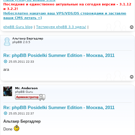
Последние и единственно актуальные на сегодня версии - 3.1.12
и 3.2.2!
Небесплатно накачаю ваш VPS/VDS/DS стероидами и заставлю
ваши CMS летать =)
phpBB Guru blog
|
Тестируем phpBB 3.3 здесь!
|
Альтаир Бергадлер
phpBB 2.0.5
Re: phpBB Posidelki Summer Edition - Москва, 2011
С
25.05.2011 22:33
о
о
ага
б
щ
е
н
и
Mr. Anderson
е
phpBB Guru
Re: phpBB Posidelki Summer Edition - Москва, 2011
С
25.05.2011 22:37
о
о
Альтаир Бергадлер
б
щ
Done
е
н