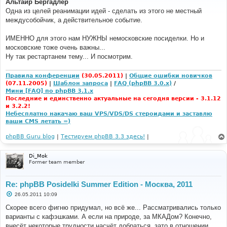
Альтаир Бергадлер
б
Одна из целей реанимации идей - сделать из этого не местный
щ
е
междусобойчик, а действительное событие.
н
и
е
ИМЕННО для этого нам НУЖНЫ немосковские посиделки. Но и
московские тоже очень важны...
Ну так рестартанем тему... И посмотрим.
Правила конференции
(30.05.2011)
|
Общие ошибки новичков
(07.11.2005)
|
Шаблон запроса
|
FAQ (phpBB 3.0.x)
/
Мини [FAQ] по phpBB 3.1.x
Последние и единственно актуальные на сегодня версии - 3.1.12
и 3.2.2!
Небесплатно накачаю ваш VPS/VDS/DS стероидами и заставлю
ваши CMS летать =)
phpBB Guru blog
|
Тестируем phpBB 3.3 здесь!
|
Di_Mok
Former team member
Re: phpBB Posidelki Summer Edition - Москва, 2011
С
26.05.2011 10:09
о
о
Скорее всего фигню придумал, но всё же... Рассматривались только
б
варианты с кафэшками. А если на природе, за МКАДом? Конечно,
щ
е
внесёт некоторые трудности насчёт добраться, зато в отношении