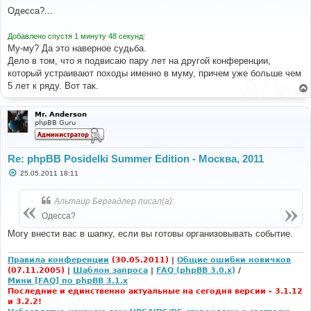
о
Одесса?...
б
щ
е
Добавлено спустя 1 минуту 48 секунд:
н
Му-му? Да это наверное судьба.
и
е
Дело в том, что я подвисаю пару лет на другой конференции,
который устраивают походы именно в муму, причем уже больше чем
5 лет к ряду. Вот так.
Mr. Anderson
phpBB Guru
Re: phpBB Posidelki Summer Edition - Москва, 2011
С
25.05.2011 18:11
о
о
б
Альтаир Бергадлер писал(а):
щ
е
Одесса?
н
и
Могу внести вас в шапку, если вы готовы организовывать событие.
е
Правила конференции
(30.05.2011)
|
Общие ошибки новичков
(07.11.2005)
|
Шаблон запроса
|
FAQ (phpBB 3.0.x)
/
Мини [FAQ] по phpBB 3.1.x
Последние и единственно актуальные на сегодня версии - 3.1.12
и 3.2.2!