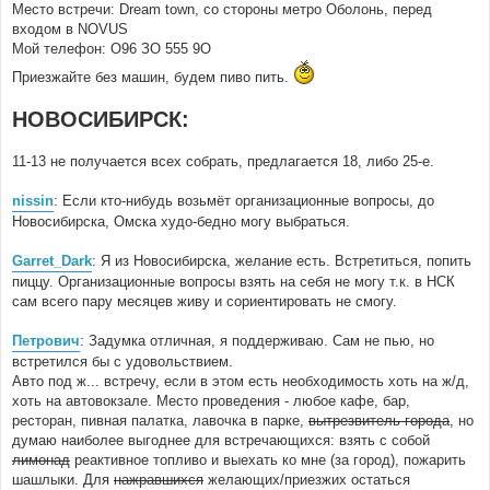
Место встречи: Dream town, со стороны метро Оболонь, перед
входом в NOVUS
Мой телефон: О96 ЗО 555 9О
Приезжайте без машин, будем пиво пить.
НОВОСИБИРСК:
11-13 не получается всех собрать, предлагается 18, либо 25-е.
nissin
: Если кто-нибудь возьмёт организационные вопросы, до
Новосибирска, Омска худо-бедно могу выбраться.
Garret_Dark
: Я из Новосибирска, желание есть. Встретиться, попить
пиццу. Организационные вопросы взять на себя не могу т.к. в НСК
сам всего пару месяцев живу и сориентировать не смогу.
Петрович
: Задумка отличная, я поддерживаю. Сам не пью, но
встретился бы с удовольствием.
Авто под ж... встречу, если в этом есть необходимость хоть на ж/д,
хоть на автовокзале. Место проведения - любое кафе, бар,
ресторан, пивная палатка, лавочка в парке,
вытрезвитель города
, но
думаю наиболее выгоднее для встречающихся: взять с собой
лимонад
реактивное топливо и выехать ко мне (за город), пожарить
шашлыки. Для
нажравшихся
желающих/приезжих остаться