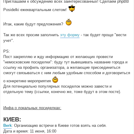
Приглашаем к обсуждению всех заинтересованных! Сделаем phpBB
Posidelki ежеквартальным слетом!
Итак, какие будут предложения?
Так же всех просим заполнить
эту форму
- так будет проще "вести
учет".
PS:
Пост закрепляю и жду информацию от желающих провести
"немосковские посиделки": буду тут вывешивать название города и
ссылку на профиль организатора, а желающие присоединиться
смогут связываться с ним любым удобным способом и договориться
о конкретике мероприятия
Для потенциально популярных посиделок можно завести и
отдельную тему (ссылки, конечно же, тоже будут в этом посте).
Инфа о локальных посиделках:
КИЕВ:
Berk
: Организацию встречи в Киеве готов взять на себя.
Дата и время: 11 июня, 16:00