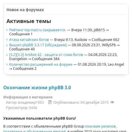
Новое на форумах
Активные темы
Рейтинг top.mail.ru закрывается.
— Вчера 11:39,
jd8615
→
Сообщения 1
Атака китайских ботов
— Вчера 9:13,
Kuskow
→ Сообщения 662
Вышел phpBB 3.3.17 [обсуждаем]
— 08.08.2026 23:31,
WillySPb
→
Сообщения 40
[3.2][3.3] Antibot 42 - защита от спам-ботов
— 04.08.2026 22:23,
Evangelion
→ Сообщения 384
Количество расширений на форуме
— 01.08.2026 20:19,
Leo Angel
→ Сообщения 2
Окончание жизни phpBB 3.0
Информация о материале
Автор:
владимир1983
Опубликовано: 04 декабря 2015
Просмотров: 5446
Уважаемые пользователи phpBB Guru!
В соответствии с объявленными phpBB Group
планами релизов,
поддержки и обслуживания версий
, в ноябре 2015 года наступил срок