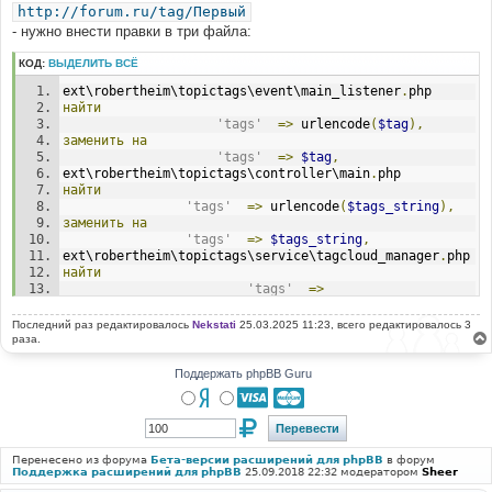
http://forum.ru/tag/Первый
- нужно внести правки в три файла:
КОД:
ВЫДЕЛИТЬ ВСЁ
ext\robertheim\topictags\event\main_listener
.
php
найти
'tags'
=>
 urlencode
(
$tag
),
заменить
на
'tags'
=>
$tag
,
ext\robertheim\topictags\controller\main
.
php
найти
'tags'
=>
 urlencode
(
$tags_string
),
заменить
на
'tags'
=>
$tags_string
,
ext\robertheim\topictags\service\tagcloud_manager
.
php
найти
'tags'
=>
urlencode
(
$tag
[
'tag'
])
заменить
на
Последний раз редактировалось
Nekstati
25.03.2025 11:23, всего редактировалось 3
'tags'
=>
$tag
[
'tag'
]
раза.
Поддержать phpBB Guru
Перенесено из форума
Бета-версии расширений для phpBB
в форум
Поддержка расширений для phpBB
25.09.2018 22:32 модератором
Sheer