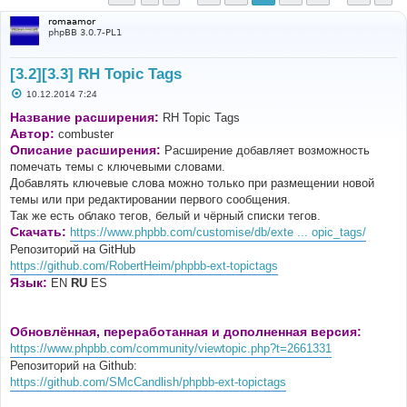
romaamor
phpBB 3.0.7-PL1
[3.2][3.3] RH Topic Tags
С
10.12.2014 7:24
о
о
Название расширения:
RH Topic Tags
б
Автор:
combuster
щ
е
Описание расширения:
Расширение добавляет возможность
н
помечать темы с ключевыми словами.
и
е
Добавлять ключевые слова можно только при размещении новой
темы или при редактировании первого сообщения.
Так же есть облако тегов, белый и чёрный списки тегов.
Скачать:
https://www.phpbb.com/customise/db/exte ... opic_tags/
Репозиторий на GitHub
https://github.com/RobertHeim/phpbb-ext-topictags
Язык:
EN
RU
ES
Обновлённая, переработанная и дополненная версия:
https://www.phpbb.com/community/viewtopic.php?t=2661331
Репозиторий на Github:
https://github.com/SMcCandlish/phpbb-ext-topictags