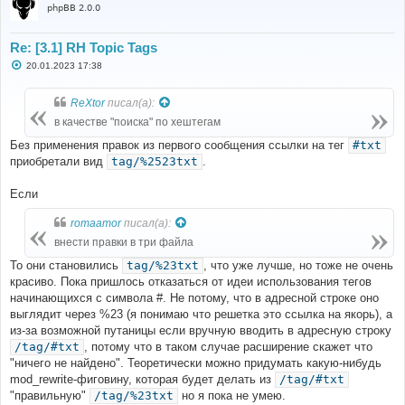
phpBB 2.0.0
Re: [3.1] RH Topic Tags
С
20.01.2023 17:38
о
о
б
ReXtor
писал(а):
щ
е
в качестве "поиска" по хештегам
н
и
Без применения правок из первого сообщения ссылки на тег
#txt
е
приобретали вид
tag/%2523txt
.
Если
romaamor
писал(а):
внести правки в три файла
То они становились
tag/%23txt
, что уже лучше, но тоже не очень
красиво. Пока пришлось отказаться от идеи использования тегов
начинающихся с символа #. Не потому, что в адресной строке оно
выглядит через %23 (я понимаю что решетка это ссылка на якорь), а
из-за возможной путаницы если вручную вводить в адресную строку
/tag/#txt
, потому что в таком случае расширение скажет что
"ничего не найдено". Теоретически можно придумать какую-нибудь
mod_rewrite-фиговину, которая будет делать из
/tag/#txt
"правильную"
/tag/%23txt
но я пока не умею.