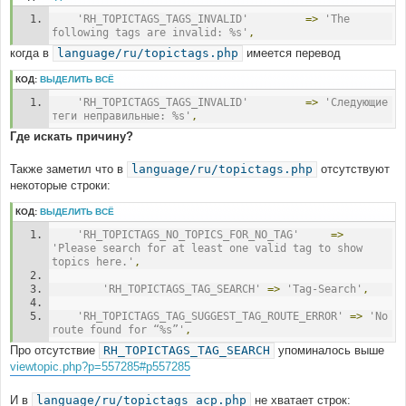
'RH_TOPICTAGS_TAGS_INVALID'
=>
'The 
following tags are invalid: %s'
,
когда в
language/ru/topictags.php
имеется перевод
КОД:
ВЫДЕЛИТЬ ВСЁ
'RH_TOPICTAGS_TAGS_INVALID'
=>
'Следующие 
теги неправильные: %s'
,
Где искать причину?
Также заметил что в
language/ru/topictags.php
отсутствуют
некоторые строки:
КОД:
ВЫДЕЛИТЬ ВСЁ
'RH_TOPICTAGS_NO_TOPICS_FOR_NO_TAG'
=>
'Please search for at least one valid tag to show 
topics here.'
,
'RH_TOPICTAGS_TAG_SEARCH'
=>
'Tag-Search'
,
'RH_TOPICTAGS_TAG_SUGGEST_TAG_ROUTE_ERROR'
=>
'No 
route found for “%s”'
,
Про отсутствие
RH_TOPICTAGS_TAG_SEARCH
упоминалось выше
viewtopic.php?p=557285#p557285
И в
language/ru/topictags_acp.php
не хватает строк: