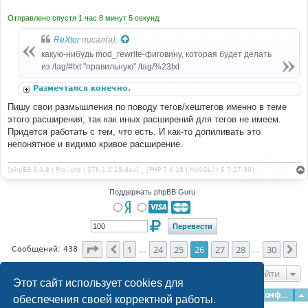
Отправлено спустя 1 час 8 минут 5 секунд:
ReXtor
писал(а):
какую-нибудь mod_rewrite-фиговину, которая будет делать
из /tag/#txt "правильную" /tag/%23txt
Размечтался конечно.
Пишу свои размышления по поводу тегов/хештегов именно в теме
этого расширения, так как иных расширений для тегов не имеем.
Придется работать с тем, что есть. И как-то допиливать это
непонятное и видимо кривое расширение.
[phpBB 3.3.8 | Prolight | STK 1.0.19-dev] _ [PHP 7.4.28 | MySQL(i) 5.7.27-30]
Поддержать phpBB Guru
Страница
26
из
30
1
24
25
26
27
28
30
Пред.
Сл
Сообщений: 438
…
…
Перейти
Этот сайт использует cookies для
Главная
Форумы
Наша команда
О команде
Конфиденциальность
обеспечения своей корректной работы.