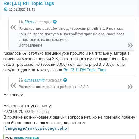
Re: [3.1] RH Topic Tags
С
19.01.2023 18:43
о
о
б
Sheer
писал(а):
щ
е
Расширение разработано для версии phpBB 3.1.9 поэтому
н
на 3.3.5 права доступа в настройках прав не отображаются
и
е
и настроить их невозможно.
Исправление
Казалось бы столько времени уже прошло и на гитхабе у автора в
описании указана версия 3.3, но эта правка им не выполнена. Кто
ставит расширение (версии 3.0.0) сейчас (на phpBB 3.3.8), то не
забудьте допилить как указано
Re: [3.1] RH Topic Tags
dimassamid
писал(а):
Расширение исправно работает в 3.3.8
Не совсем.
Нашел вот такую ошибку:
2023-01-20_00-16-41.png
В причине возникновения ошибки вопроса нет, но не понимаю почему
оно берет текст на англ. языке, вероятно из
language/en/topictags.php
КОД:
ВЫДЕЛИТЬ ВСЁ