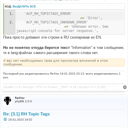
КОД:
ВЫДЕЛИТЬ ВСЁ
'ACP_RH_TOPICTAGS_ERROR'
=>
'Error'
,
'ACP_RH_TOPICTAGS_UNKNOWN_ERROR'
=>
'Unknown error. See 
javascript-console for server response.'
,
Пока просто добавил эти строки в RU скопировав из EN.
Но не понятно откуда берется текст
"Information" в том сообщении,
тк в lang-файлах самого расширения такого слова нет.
У вас нет необходимых прав для просмотра вложений в этом
сообщении.
Последний раз редактировалось
ReXtor
19.01.2023 20:13, всего редактировалось 1
раз.
[phpBB 3.3.8 | Prolight | STK 1.0.19-dev] _ [PHP 7.4.28 | MySQL(i) 5.7.27-30]
ReXtor
phpBB 2.0.0
Re: [3.1] RH Topic Tags
С
19.01.2023 19:02
о
о