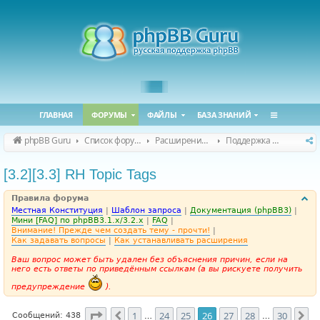
ГЛАВНАЯ
ФОРУМЫ
ФАЙЛЫ
БАЗА ЗНАНИЙ
phpBB Guru
Список форумов
Расширения phpBB
Поддержка расширений для phpBB
[3.2][3.3] RH Topic Tags
Правила форума
Местная Конституция
|
Шаблон запроса
|
Документация (phpBB3)
|
Мини [FAQ] по phpBB3.1.x/3.2.x
|
FAQ
|
Внимание! Прежде чем создать тему - прочти!
|
Как задавать вопросы
|
Как устанавливать расширения
Ваш вопрос может быть удален без объяснения причин, если на
него есть ответы по приведённым ссылкам (а вы рискуете получить
предупреждение
).
Страница
26
из
30
1
24
25
26
27
28
30
Пред.
Сл
Сообщений: 438
…
…