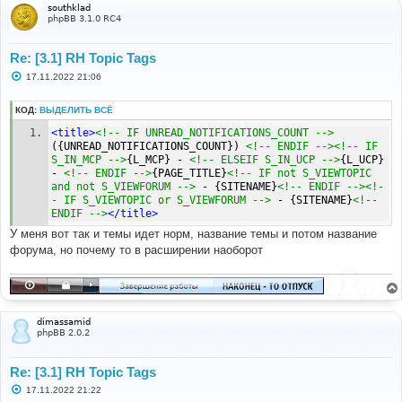
southklad
phpBB 3.1.0 RC4
Re: [3.1] RH Topic Tags
С
17.11.2022 21:06
о
о
б
КОД:
ВЫДЕЛИТЬ ВСЁ
щ
е
<title>
<!-- IF UNREAD_NOTIFICATIONS_COUNT -->
н
({UNREAD_NOTIFICATIONS_COUNT}) 
<!-- ENDIF --><!-- IF 
и
S_IN_MCP -->
{L_MCP} - 
<!-- ELSEIF S_IN_UCP -->
{L_UCP} 
е
- 
<!-- ENDIF -->
{PAGE_TITLE}
<!-- IF not S_VIEWTOPIC 
and not S_VIEWFORUM -->
 - {SITENAME}
<!-- ENDIF --><!-
- IF S_VIEWTOPIC or S_VIEWFORUM -->
 - {SITENAME}
<!-- 
ENDIF -->
</title>
У меня вот так и темы идет норм, название темы и потом название
форума, но почему то в расширении наоборот
dimassamid
phpBB 2.0.2
Re: [3.1] RH Topic Tags
С
17.11.2022 21:22
о