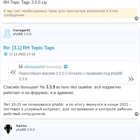
е
RH Topic Tags 3.0.0.zip
н
и
У вас нет необходимых прав для просмотра вложений в этом
е
сообщении.
manager42
phpBB 1.0.0
Re: [3.1] RH Topic Tags
С
17.12.2022 17:15
о
о
б
dimassamid
писал(а):
щ
е
Пересобрал версию 3.0.0 с гитхаба c правками под phpBB
н
3.3.9
и
е
Спасибо большое! На
3.3.9
встало без ошибок: всё корректно
работает и на форумах, и в админке.
Лет 10-15 не пользовался phpbb, и по итогу вернулся в конце 2022 –
поставил в условный интранет, для логирования и контроля рабочих
действий сотрудников.
ReXtor
phpBB 2.0.0