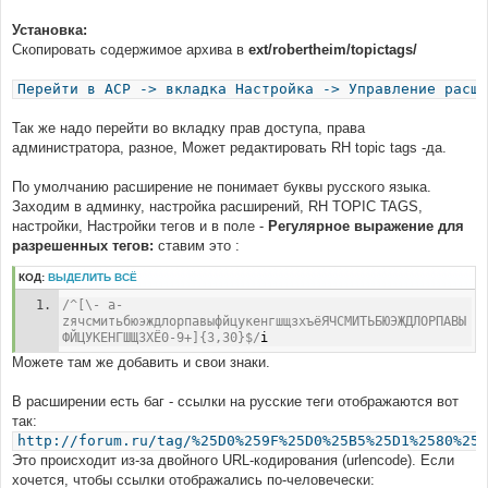
Установка:
Скопировать содержимое архива в
ext/robertheim/topictags/
Перейти в ACP -> вкладка Настройка -> Управление расши
Так же надо перейти во вкладку прав доступа, права
администратора, разное, Может редактировать RH topic tags -да.
По умолчанию расширение не понимает буквы русского языка.
Заходим в админку, настройка расширений, RH TOPIC TAGS,
настройки, Настройки тегов и в поле -
Регулярное выражение для
разрешенных тегов:
ставим это :
КОД:
ВЫДЕЛИТЬ ВСЁ
/^[\- a-
zячсмитьбюэждлорпавыфйцукенгшщзхъёЯЧСМИТЬБЮЭЖДЛОРПАВЫ
ФЙЦУКЕНГШЩЗХЁ0-9+]{3,30}$/
i
Можете там же добавить и свои знаки.
В расширении есть баг - ссылки на русские теги отображаются вот
так:
http://forum.ru/tag/%25D0%259F%25D0%25B5%25D1%2580%25D
Это происходит из-за двойного URL-кодирования (urlencode). Если
хочется, чтобы ссылки отображались по-человечески: