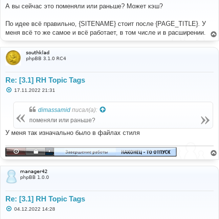
о
А вы сейчас это поменяли или раньше? Может кэш?
б
щ
е
По идее всё правильно, {SITENAME} стоит после {PAGE_TITLE}. У
н
меня всё то же самое и всё работает, в том числе и в расширении.
и
е
southklad
phpBB 3.1.0 RC4
Re: [3.1] RH Topic Tags
С
17.11.2022 21:31
о
о
б
dimassamid
писал(а):
щ
е
поменяли или раньше?
н
и
У меня так изначально было в файлах стиля
е
manager42
phpBB 1.0.0
Re: [3.1] RH Topic Tags
С
04.12.2022 14:28
о