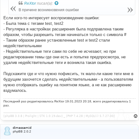
б
ReXtor
писал(а):
щ
е
В причине возникновения ошибки
н
и
Если кого-то интересует воспроизведение ошибки:
е
- Была тема с тегами test, test2
- Регулярка в настройках расширения была подправлена таким
образом, чтобы разрешить тегам начинаться только с символа #
- Таким образом ранее установленные test и test2 стали
недействительными
- Недействительные теги сами по себе не исчезают, но при
редактировании темы где они есть и попытке предпросмотра, не
удалив недействительные теги и возникла такая ошибка.
Подскажите где и что нужно пофиксить, тк мало-ли какие теги мне в
будущем захочется сделать недействительными - а пользователям
нужно отображать ошибку на понятном языке, а не как расширению
вздумалось.
Последний раз редактировалось
ReXtor
19.01.2023 20:18, всего редактировалось 1
раз.
[phpBB 3.3.8 | Prolight | STK 1.0.19-dev] _ [PHP 7.4.28 | MySQL(i) 5.7.27-30]
dimassamid
phpBB 2.0.2