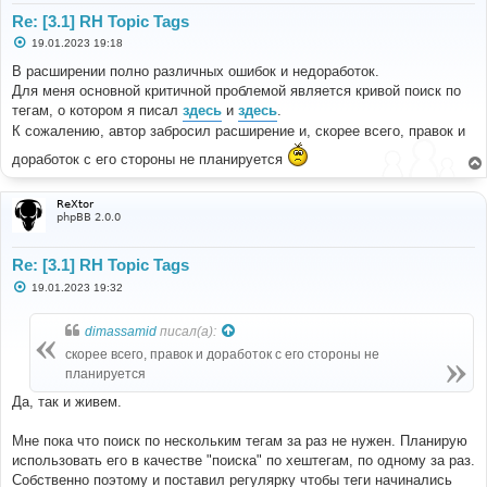
Re: [3.1] RH Topic Tags
С
19.01.2023 19:18
о
о
В расширении полно различных ошибок и недоработок.
б
Для меня основной критичной проблемой является кривой поиск по
щ
е
тегам, о котором я писал
здесь
и
здесь
.
н
К сожалению, автор забросил расширение и, скорее всего, правок и
и
е
доработок с его стороны не планируется
ReXtor
phpBB 2.0.0
Re: [3.1] RH Topic Tags
С
19.01.2023 19:32
о
о
б
dimassamid
писал(а):
щ
е
скорее всего, правок и доработок с его стороны не
н
планируется
и
е
Да, так и живем.
Мне пока что поиск по нескольким тегам за раз не нужен. Планирую
использовать его в качестве "поиска" по хештегам, по одному за раз.
Собственно поэтому и поставил регулярку чтобы теги начинались