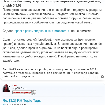
о
Не могли бы скинуть архив этого расширения с адаптацией под
б
phpbb 3.3.9?
щ
е
После установки расширения, в его настройках недоступны разделы
н
«Белый список» и «Черный список» – выдаёт белый экран. И само
и
е
расширение в принципе не работает – ломает форумы: белый экран
при редактировании сообщения или при создании новой темы.
Сделал
правки рекомендованные
dimassamid
, но не помогло.
Если что, стиль родной (prosilver), я его скопировал (для мелких
правок) и назвал как mystyle-prosilver. В папке расширения я перенёс
jss и css, сделал правки в файлах, и на всякий ещё в расширении
скопировал целиков папку prosilver, назвав её mystyle-prosilver (как
название папки действующего стиля). И всё равно не помогло, не
заработало.
Лет 10-15 не пользовался phpbb, и по итогу вернулся в конце 2022 –
поставил в условный интранет, для логирования и контроля рабочих
действий сотрудников.
rxu
phpBB Guru
Re: [3.1] RH Topic Tags
С