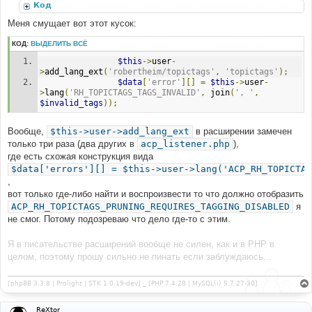
Код
Меня смущает вот этот кусок:
КОД:
ВЫДЕЛИТЬ ВСЁ
$this
->
user
-
>
add_lang_ext
(
'robertheim/topictags'
,
'topictags'
);
$data
[
'error'
][]
=
$this
->
user
-
>
lang
(
'RH_TOPICTAGS_TAGS_INVALID'
,
 join
(
', '
,
$invalid_tags
));
Вообще,
$this->user->add_lang_ext
в расширении замечен
только три раза (два других в
acp_listener.php
),
где есть схожая конструкция вида
$data['errors'][] = $this->user->lang('ACP_RH_TOPICTAG
,
вот только где-либо найти и воспроизвести то что должно отобразить
ACP_RH_TOPICTAGS_PRUNING_REQUIRES_TAGGING_DISABLED
я
не смог. Потому подозреваю что дело где-то с этим.
Я в писательстве расширений вообще не силен, как и в PHP в
целом, поэтому прошу сильно не пинать если заблуждаюсь...
[phpBB 3.3.8 | Prolight | STK 1.0.19-dev] _ [PHP 7.4.28 | MySQL(i) 5.7.27-30]
ReXtor