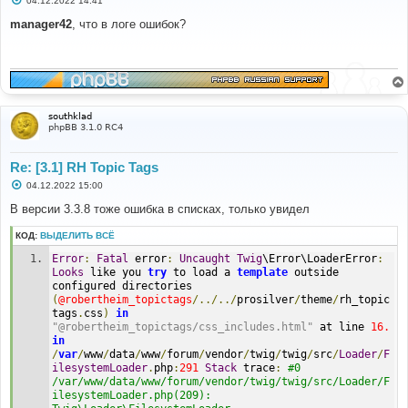
04.12.2022 14:41
о
о
manager42
, что в логе ошибок?
б
щ
е
н
и
е
southklad
phpBB 3.1.0 RC4
Re: [3.1] RH Topic Tags
С
04.12.2022 15:00
о
о
В версии 3.3.8 тоже ошибка в списках, только увидел
б
щ
КОД:
ВЫДЕЛИТЬ ВСЁ
е
н
Error
:
Fatal
 error
:
Uncaught
Twig
\Error\LoaderError
:
и
е
Looks
 like you 
try
 to load a 
template
 outside 
configured directories 
(
@robertheim_topictags
/../../
prosilver
/
theme
/
rh_topic
tags
.
css
)
in
"@robertheim_topictags/css_includes.html"
 at line 
16.
in
/
var
/
www
/
data
/
www
/
forum
/
vendor
/
twig
/
twig
/
src
/
Loader
/
F
ilesystemLoader
.
php
:
291
Stack
 trace
:
#0 
/var/www/data/www/forum/vendor/twig/twig/src/Loader/F
ilesystemLoader.php(209): 