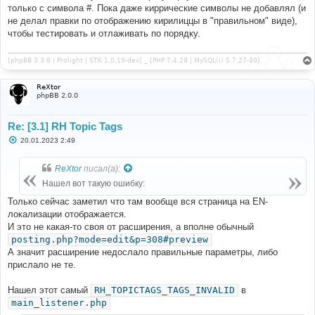
только с символа #. Пока даже киррические символы не добавлял (и
не делал правки по отображению кирилиццы в "правильном" виде),
чтобы тестировать и отлаживать по порядку.
[phpBB 3.3.8 | Prolight | STK 1.0.19-dev] _ [PHP 7.4.28 | MySQL(i) 5.7.27-30]
ReXtor
phpBB 2.0.0
Re: [3.1] RH Topic Tags
С
20.01.2023 2:49
о
о
б
ReXtor
писал(а):
щ
е
Нашел вот такую ошибку:
н
и
Только сейчас заметил что там вообще вся страница на EN-
е
локализации отображается.
И это не какая-то своя от расширения, а вполне обычный
posting.php?mode=edit&p=308#preview
А значит расширение недослало правильные параметры, либо
прислало не те.
Нашел этот самый
RH_TOPICTAGS_TAGS_INVALID
в
main_listener.php