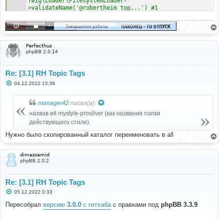
Twig\Loader\FilesystemLoader-
>validateName('@robertheim_top...') #1 
/var/www/data/www/forum/phpbb/template/twig/loader.ph
p(135): Twig\Loader\FilesystemLoader-
>findTemplate('@robertheim_top...', true) #2 
/var/www/data/www/forum/vendor/twig/twig/src/Loader/F
ilesystemLoader.php(150): phpbb\template\twig\loader-
Perfecthus
>findTemplate('@robertheim_top...') #3 
phpBB 2.0.14
/var/www/data/www/forum/phpbb/template/twig/environme
nt.php(328): Twig\Loader\FilesystemLoader-
Re: [3.1] RH Topic Tags
>getCacheKey('@robertheim_top...') #4 /var/w at file 
/var/www/data/www/forum/vendor/twig/twig/src/Loader/F
С
04.12.2022 15:36
ilesystemLoader.php line 291
о
о
б
manager42
писал(а):
щ
е
назвав её mystyle-prosilver (как название папки
н
действующего стиля).
и
е
Нужно было скопированный каталог переименовать в all
dimassamid
phpBB 2.0.2
Re: [3.1] RH Topic Tags
С
05.12.2022 0:33
о
о
Пересобрал
версию
3.0.0
с гитхаба
c правками под
phpBB 3.3.9
б
щ