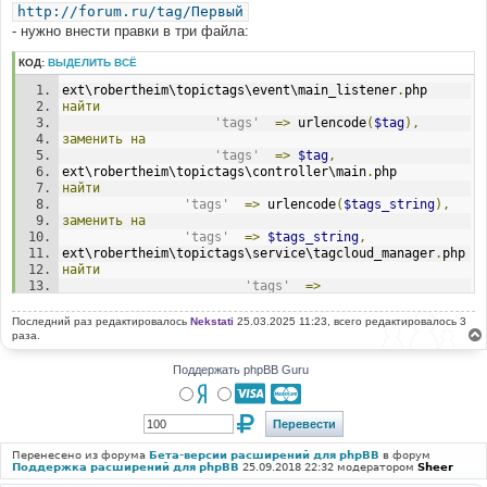
http://forum.ru/tag/Первый
- нужно внести правки в три файла:
КОД:
ВЫДЕЛИТЬ ВСЁ
ext\robertheim\topictags\event\main_listener
.
php
найти
'tags'
=>
 urlencode
(
$tag
),
заменить
на
'tags'
=>
$tag
,
ext\robertheim\topictags\controller\main
.
php
найти
'tags'
=>
 urlencode
(
$tags_string
),
заменить
на
'tags'
=>
$tags_string
,
ext\robertheim\topictags\service\tagcloud_manager
.
php
найти
'tags'
=>
urlencode
(
$tag
[
'tag'
])
заменить
на
Последний раз редактировалось
Nekstati
25.03.2025 11:23, всего редактировалось 3
'tags'
=>
$tag
[
'tag'
]
раза.
Поддержать phpBB Guru
Перенесено из форума
Бета-версии расширений для phpBB
в форум
Поддержка расширений для phpBB
25.09.2018 22:32 модератором
Sheer