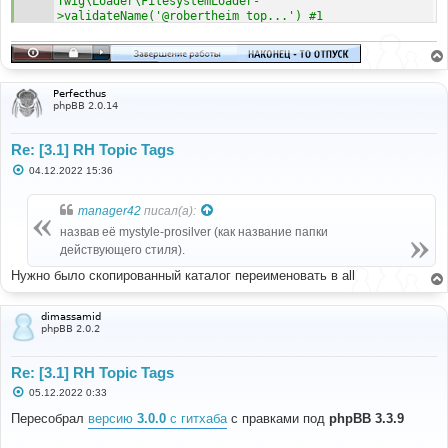
Twig\Loader\FilesystemLoader-
>validateName('@robertheim_top...') #1 
/var/www/data/www/forum/phpbb/template/twig/loader.ph
p(135): Twig\Loader\FilesystemLoader-
>findTemplate('@robertheim_top...', true) #2 
/var/www/data/www/forum/vendor/twig/twig/src/Loader/F
ilesystemLoader.php(150): phpbb\template\twig\loader-
Perfecthus
>findTemplate('@robertheim_top...') #3 
phpBB 2.0.14
/var/www/data/www/forum/phpbb/template/twig/environme
nt.php(328): Twig\Loader\FilesystemLoader-
Re: [3.1] RH Topic Tags
>getCacheKey('@robertheim_top...') #4 /var/w at file 
/var/www/data/www/forum/vendor/twig/twig/src/Loader/F
С
04.12.2022 15:36
ilesystemLoader.php line 291
о
о
б
manager42
писал(а):
щ
е
назвав её mystyle-prosilver (как название папки
н
действующего стиля).
и
е
Нужно было скопированный каталог переименовать в all
dimassamid
phpBB 2.0.2
Re: [3.1] RH Topic Tags
С
05.12.2022 0:33
о
о
Пересобрал
версию
3.0.0
с гитхаба
c правками под
phpBB 3.3.9
б
щ