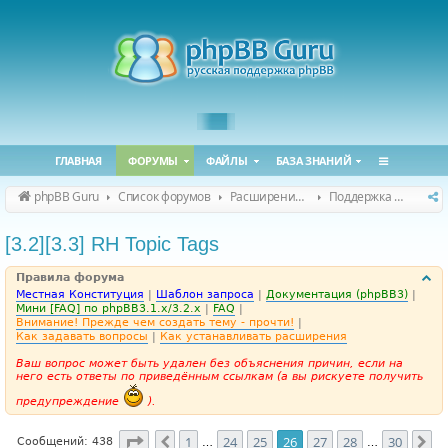
ГЛАВНАЯ
ФОРУМЫ
ФАЙЛЫ
БАЗА ЗНАНИЙ
phpBB Guru
Список форумов
Расширения phpBB
Поддержка расширений для phpBB
[3.2][3.3] RH Topic Tags
Правила форума
Местная Конституция
|
Шаблон запроса
|
Документация (phpBB3)
|
Мини [FAQ] по phpBB3.1.x/3.2.x
|
FAQ
|
Внимание! Прежде чем создать тему - прочти!
|
Как задавать вопросы
|
Как устанавливать расширения
Ваш вопрос может быть удален без объяснения причин, если на
него есть ответы по приведённым ссылкам (а вы рискуете получить
предупреждение
).
Страница
26
из
30
1
24
25
26
27
28
30
Пред.
Сл
Сообщений: 438
…
…