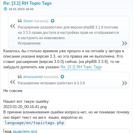
Re: [3.1] RH Topic Tags
С
19.01.2023 18:43
о
о
б
Sheer
писал(а):
щ
е
Расширение разработано для версии phpBB 3.1.9 поэтому
н
на 3.3.5 права доступа в настройках прав не отображаются
и
е
и настроить их невозможно.
Исправление
Казалось бы столько времени уже прошло и на гитхабе у автора в
описании указана версия 3.3, но эта правка им не выполнена. Кто
ставит расширение (версии 3.0.0) сейчас (на phpBB 3.3.8), то не
забудьте допилить как указано
Re: [3.1] RH Topic Tags
dimassamid
писал(а):
Расширение исправно работает в 3.3.8
Не совсем.
Нашел вот такую ошибку:
2023-01-20_00-16-41.png
В причине возникновения ошибки вопроса нет, но не понимаю почему
оно берет текст на англ. языке, вероятно из
language/en/topictags.php
КОД:
ВЫДЕЛИТЬ ВСЁ