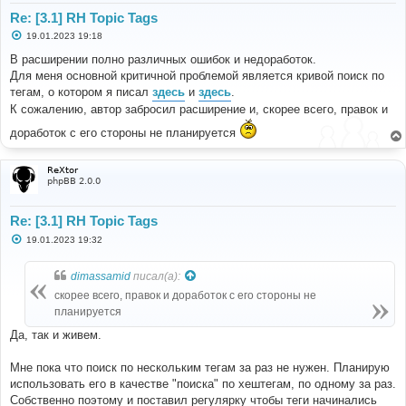
Re: [3.1] RH Topic Tags
С
19.01.2023 19:18
о
о
В расширении полно различных ошибок и недоработок.
б
Для меня основной критичной проблемой является кривой поиск по
щ
е
тегам, о котором я писал
здесь
и
здесь
.
н
К сожалению, автор забросил расширение и, скорее всего, правок и
и
е
доработок с его стороны не планируется
ReXtor
phpBB 2.0.0
Re: [3.1] RH Topic Tags
С
19.01.2023 19:32
о
о
б
dimassamid
писал(а):
щ
е
скорее всего, правок и доработок с его стороны не
н
планируется
и
е
Да, так и живем.
Мне пока что поиск по нескольким тегам за раз не нужен. Планирую
использовать его в качестве "поиска" по хештегам, по одному за раз.
Собственно поэтому и поставил регулярку чтобы теги начинались