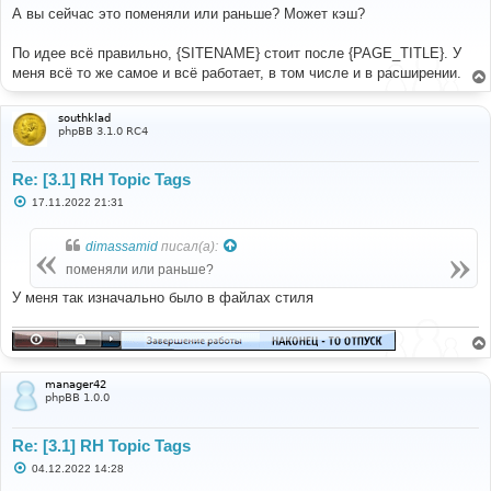
о
А вы сейчас это поменяли или раньше? Может кэш?
б
щ
е
По идее всё правильно, {SITENAME} стоит после {PAGE_TITLE}. У
н
меня всё то же самое и всё работает, в том числе и в расширении.
и
е
southklad
phpBB 3.1.0 RC4
Re: [3.1] RH Topic Tags
С
17.11.2022 21:31
о
о
б
dimassamid
писал(а):
щ
е
поменяли или раньше?
н
и
У меня так изначально было в файлах стиля
е
manager42
phpBB 1.0.0
Re: [3.1] RH Topic Tags
С
04.12.2022 14:28
о