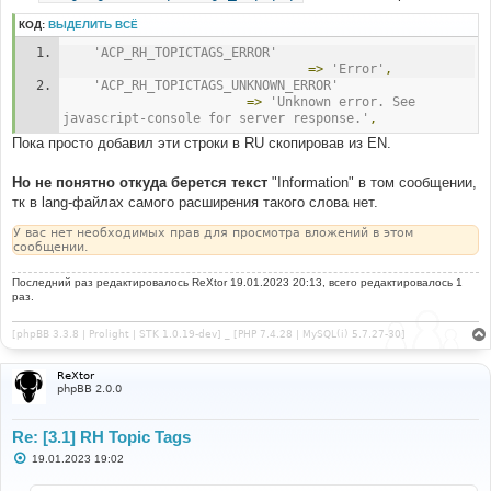
КОД:
ВЫДЕЛИТЬ ВСЁ
'ACP_RH_TOPICTAGS_ERROR'
=>
'Error'
,
'ACP_RH_TOPICTAGS_UNKNOWN_ERROR'
=>
'Unknown error. See 
javascript-console for server response.'
,
Пока просто добавил эти строки в RU скопировав из EN.
Но не понятно откуда берется текст
"Information" в том сообщении,
тк в lang-файлах самого расширения такого слова нет.
У вас нет необходимых прав для просмотра вложений в этом
сообщении.
Последний раз редактировалось
ReXtor
19.01.2023 20:13, всего редактировалось 1
раз.
[phpBB 3.3.8 | Prolight | STK 1.0.19-dev] _ [PHP 7.4.28 | MySQL(i) 5.7.27-30]
ReXtor
phpBB 2.0.0
Re: [3.1] RH Topic Tags
С
19.01.2023 19:02
о
о