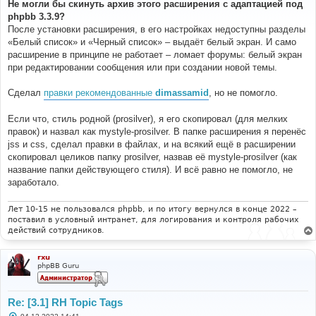
о
Не могли бы скинуть архив этого расширения с адаптацией под
б
phpbb 3.3.9?
щ
е
После установки расширения, в его настройках недоступны разделы
н
«Белый список» и «Черный список» – выдаёт белый экран. И само
и
е
расширение в принципе не работает – ломает форумы: белый экран
при редактировании сообщения или при создании новой темы.
Сделал
правки рекомендованные
dimassamid
, но не помогло.
Если что, стиль родной (prosilver), я его скопировал (для мелких
правок) и назвал как mystyle-prosilver. В папке расширения я перенёс
jss и css, сделал правки в файлах, и на всякий ещё в расширении
скопировал целиков папку prosilver, назвав её mystyle-prosilver (как
название папки действующего стиля). И всё равно не помогло, не
заработало.
Лет 10-15 не пользовался phpbb, и по итогу вернулся в конце 2022 –
поставил в условный интранет, для логирования и контроля рабочих
действий сотрудников.
rxu
phpBB Guru
Re: [3.1] RH Topic Tags
С