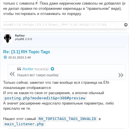
только с символа #. Пока даже киррические символы не добавлял (и
не делал правки по отображению кирилиццы в "правильном" виде),
чтобы тестировать и отлаживать по порядку.
[phpBB 3.3.8 | Prolight | STK 1.0.19-dev] _ [PHP 7.4.28 | MySQL(i) 5.7.27-30]
ReXtor
phpBB 2.0.0
Re: [3.1] RH Topic Tags
С
20.01.2023 2:49
о
о
б
ReXtor
писал(а):
щ
е
Нашел вот такую ошибку:
н
и
Только сейчас заметил что там вообще вся страница на EN-
е
локализации отображается.
И это не какая-то своя от расширения, а вполне обычный
posting.php?mode=edit&p=308#preview
А значит расширение недослало правильные параметры, либо
прислало не те.
Нашел этот самый
RH_TOPICTAGS_TAGS_INVALID
в
main_listener.php