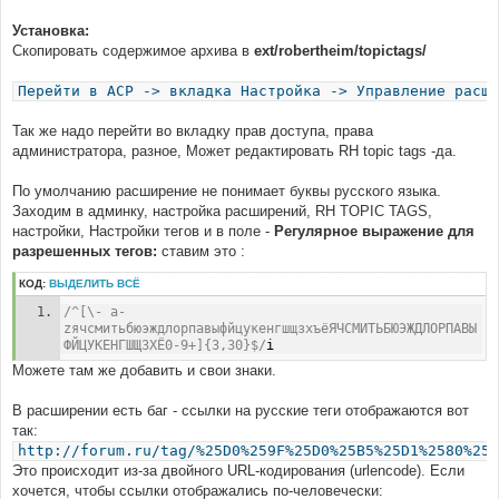
Установка:
Скопировать содержимое архива в
ext/robertheim/topictags/
Перейти в ACP -> вкладка Настройка -> Управление расши
Так же надо перейти во вкладку прав доступа, права
администратора, разное, Может редактировать RH topic tags -да.
По умолчанию расширение не понимает буквы русского языка.
Заходим в админку, настройка расширений, RH TOPIC TAGS,
настройки, Настройки тегов и в поле -
Регулярное выражение для
разрешенных тегов:
ставим это :
КОД:
ВЫДЕЛИТЬ ВСЁ
/^[\- a-
zячсмитьбюэждлорпавыфйцукенгшщзхъёЯЧСМИТЬБЮЭЖДЛОРПАВЫ
ФЙЦУКЕНГШЩЗХЁ0-9+]{3,30}$/
i
Можете там же добавить и свои знаки.
В расширении есть баг - ссылки на русские теги отображаются вот
так:
http://forum.ru/tag/%25D0%259F%25D0%25B5%25D1%2580%25D
Это происходит из-за двойного URL-кодирования (urlencode). Если
хочется, чтобы ссылки отображались по-человечески: