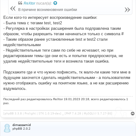
б
ReXtor
писал(а):
щ
е
В причине возникновения ошибки
н
и
Если кого-то интересует воспроизведение ошибки:
е
- Была тема с тегами test, test2
- Регулярка в настройках расширения была подправлена таким
образом, чтобы разрешить тегам начинаться только с символа #
- Таким образом ранее установленные test и test2 стали
недействительными
- Недействительные теги сами по себе не исчезают, но при
редактировании темы где они есть и попытке предпросмотра, не
удалив недействительные теги и возникла такая ошибка.
Подскажите где и что нужно пофиксить, тк мало-ли какие теги мне в
будущем захочется сделать недействительными - а пользователям
нужно отображать ошибку на понятном языке, а не как расширению
вздумалось.
Последний раз редактировалось
ReXtor
19.01.2023 20:18, всего редактировалось 1
раз.
[phpBB 3.3.8 | Prolight | STK 1.0.19-dev] _ [PHP 7.4.28 | MySQL(i) 5.7.27-30]
dimassamid
phpBB 2.0.2