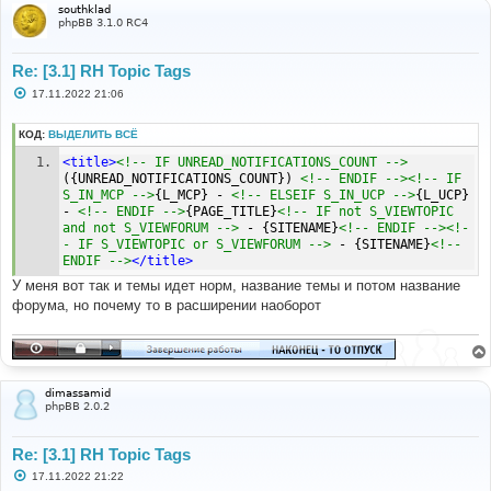
southklad
phpBB 3.1.0 RC4
Re: [3.1] RH Topic Tags
С
17.11.2022 21:06
о
о
б
КОД:
ВЫДЕЛИТЬ ВСЁ
щ
е
<title>
<!-- IF UNREAD_NOTIFICATIONS_COUNT -->
н
({UNREAD_NOTIFICATIONS_COUNT}) 
<!-- ENDIF --><!-- IF 
и
S_IN_MCP -->
{L_MCP} - 
<!-- ELSEIF S_IN_UCP -->
{L_UCP} 
е
- 
<!-- ENDIF -->
{PAGE_TITLE}
<!-- IF not S_VIEWTOPIC 
and not S_VIEWFORUM -->
 - {SITENAME}
<!-- ENDIF --><!-
- IF S_VIEWTOPIC or S_VIEWFORUM -->
 - {SITENAME}
<!-- 
ENDIF -->
</title>
У меня вот так и темы идет норм, название темы и потом название
форума, но почему то в расширении наоборот
dimassamid
phpBB 2.0.2
Re: [3.1] RH Topic Tags
С
17.11.2022 21:22
о