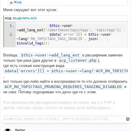
Код
Меня смущает вот этот кусок:
КОД:
ВЫДЕЛИТЬ ВСЁ
$this
->
user
-
>
add_lang_ext
(
'robertheim/topictags'
,
'topictags'
);
$data
[
'error'
][]
=
$this
->
user
-
>
lang
(
'RH_TOPICTAGS_TAGS_INVALID'
,
 join
(
', '
,
$invalid_tags
));
Вообще,
$this->user->add_lang_ext
в расширении замечен
только три раза (два других в
acp_listener.php
),
где есть схожая конструкция вида
$data['errors'][] = $this->user->lang('ACP_RH_TOPICTAG
,
вот только где-либо найти и воспроизвести то что должно отобразить
ACP_RH_TOPICTAGS_PRUNING_REQUIRES_TAGGING_DISABLED
я
не смог. Потому подозреваю что дело где-то с этим.
Я в писательстве расширений вообще не силен, как и в PHP в
целом, поэтому прошу сильно не пинать если заблуждаюсь...
[phpBB 3.3.8 | Prolight | STK 1.0.19-dev] _ [PHP 7.4.28 | MySQL(i) 5.7.27-30]
ReXtor