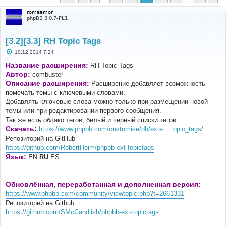
romaamor
phpBB 3.0.7-PL1
[3.2][3.3] RH Topic Tags
С
10.12.2014 7:24
о
о
Название расширения:
RH Topic Tags
б
Автор:
combuster
щ
е
Описание расширения:
Расширение добавляет возможность
н
помечать темы с ключевыми словами.
и
е
Добавлять ключевые слова можно только при размещении новой
темы или при редактировании первого сообщения.
Так же есть облако тегов, белый и чёрный списки тегов.
Скачать:
https://www.phpbb.com/customise/db/exte ... opic_tags/
Репозиторий на GitHub
https://github.com/RobertHeim/phpbb-ext-topictags
Язык:
EN
RU
ES
Обновлённая, переработанная и дополненная версия:
https://www.phpbb.com/community/viewtopic.php?t=2661331
Репозиторий на Github:
https://github.com/SMcCandlish/phpbb-ext-topictags