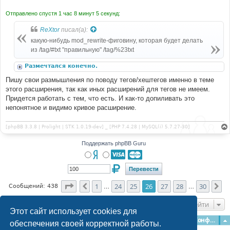
Отправлено спустя 1 час 8 минут 5 секунд:
ReXtor
писал(а):
какую-нибудь mod_rewrite-фиговину, которая будет делать
из /tag/#txt "правильную" /tag/%23txt
Размечтался конечно.
Пишу свои размышления по поводу тегов/хештегов именно в теме
этого расширения, так как иных расширений для тегов не имеем.
Придется работать с тем, что есть. И как-то допиливать это
непонятное и видимо кривое расширение.
[phpBB 3.3.8 | Prolight | STK 1.0.19-dev] _ [PHP 7.4.28 | MySQL(i) 5.7.27-30]
Поддержать phpBB Guru
Страница
26
из
30
1
24
25
26
27
28
30
Пред.
Сл
Сообщений: 438
…
…
Перейти
Этот сайт использует cookies для
Главная
Форумы
Наша команда
О команде
Конфиденциальность
обеспечения своей корректной работы.