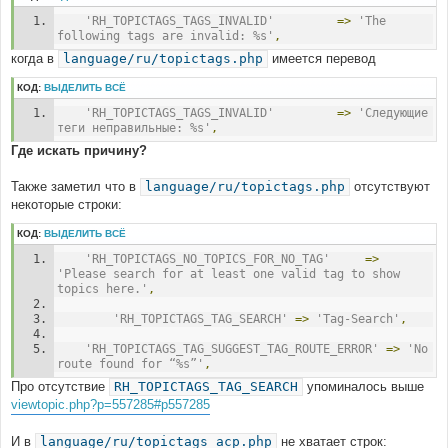
'RH_TOPICTAGS_TAGS_INVALID'
=>
'The 
following tags are invalid: %s'
,
когда в
language/ru/topictags.php
имеется перевод
КОД:
ВЫДЕЛИТЬ ВСЁ
'RH_TOPICTAGS_TAGS_INVALID'
=>
'Следующие 
теги неправильные: %s'
,
Где искать причину?
Также заметил что в
language/ru/topictags.php
отсутствуют
некоторые строки:
КОД:
ВЫДЕЛИТЬ ВСЁ
'RH_TOPICTAGS_NO_TOPICS_FOR_NO_TAG'
=>
'Please search for at least one valid tag to show 
topics here.'
,
'RH_TOPICTAGS_TAG_SEARCH'
=>
'Tag-Search'
,
'RH_TOPICTAGS_TAG_SUGGEST_TAG_ROUTE_ERROR'
=>
'No 
route found for “%s”'
,
Про отсутствие
RH_TOPICTAGS_TAG_SEARCH
упоминалось выше
viewtopic.php?p=557285#p557285
И в
language/ru/topictags_acp.php
не хватает строк: