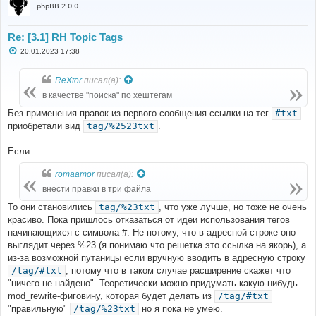
phpBB 2.0.0
Re: [3.1] RH Topic Tags
С
20.01.2023 17:38
о
о
б
ReXtor
писал(а):
щ
е
в качестве "поиска" по хештегам
н
и
Без применения правок из первого сообщения ссылки на тег
#txt
е
приобретали вид
tag/%2523txt
.
Если
romaamor
писал(а):
внести правки в три файла
То они становились
tag/%23txt
, что уже лучше, но тоже не очень
красиво. Пока пришлось отказаться от идеи использования тегов
начинающихся с символа #. Не потому, что в адресной строке оно
выглядит через %23 (я понимаю что решетка это ссылка на якорь), а
из-за возможной путаницы если вручную вводить в адресную строку
/tag/#txt
, потому что в таком случае расширение скажет что
"ничего не найдено". Теоретически можно придумать какую-нибудь
mod_rewrite-фиговину, которая будет делать из
/tag/#txt
"правильную"
/tag/%23txt
но я пока не умею.