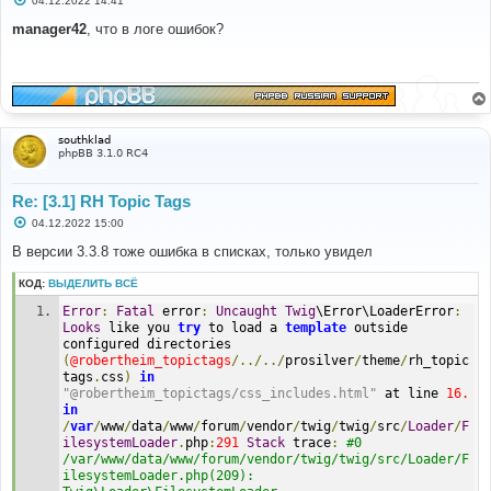
04.12.2022 14:41
о
о
manager42
, что в логе ошибок?
б
щ
е
н
и
е
southklad
phpBB 3.1.0 RC4
Re: [3.1] RH Topic Tags
С
04.12.2022 15:00
о
о
В версии 3.3.8 тоже ошибка в списках, только увидел
б
щ
КОД:
ВЫДЕЛИТЬ ВСЁ
е
н
Error
:
Fatal
 error
:
Uncaught
Twig
\Error\LoaderError
:
и
е
Looks
 like you 
try
 to load a 
template
 outside 
configured directories 
(
@robertheim_topictags
/../../
prosilver
/
theme
/
rh_topic
tags
.
css
)
in
"@robertheim_topictags/css_includes.html"
 at line 
16.
in
/
var
/
www
/
data
/
www
/
forum
/
vendor
/
twig
/
twig
/
src
/
Loader
/
F
ilesystemLoader
.
php
:
291
Stack
 trace
:
#0 
/var/www/data/www/forum/vendor/twig/twig/src/Loader/F
ilesystemLoader.php(209): 