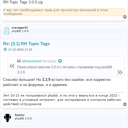
е
RH Topic Tags 3.0.0.zip
н
и
У вас нет необходимых прав для просмотра вложений в этом
е
сообщении.
manager42
phpBB 1.0.0
Re: [3.1] RH Topic Tags
С
17.12.2022 17:15
о
о
б
dimassamid
писал(а):
щ
е
Пересобрал версию 3.0.0 с гитхаба c правками под phpBB
н
3.3.9
и
е
Спасибо большое! На
3.3.9
встало без ошибок: всё корректно
работает и на форумах, и в админке.
Лет 10-15 не пользовался phpbb, и по итогу вернулся в конце 2022 –
поставил в условный интранет, для логирования и контроля рабочих
действий сотрудников.
ReXtor
phpBB 2.0.0