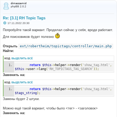
dimassamid
phpBB 2.0.2
Re: [3.1] RH Topic Tags
С
17.11.2022 20:30
о
о
Попробуйте такой вариант. Проделал сейчас у себя, вроде работает.
б
щ
Для поисковиков будет полезно
е
н
и
Открыть
ext/robertheim/topictags/controller/main.php
е
Найти:
КОД:
ВЫДЕЛИТЬ ВСЁ
return
$this
->
helper
->
render
(
'show_tag.html'
,
$this
->
user
->
lang
(
'RH_TOPICTAGS_TAG_SEARCH'
));
Заменить на:
КОД:
ВЫДЕЛИТЬ ВСЁ
return
$this
->
helper
->
render
(
'show_tag.html'
,
$tags_string
);
Замены будет 2 штуки.
Можно ещё такой вариант, чтобы было <тег> - <заголовок>
Заменить на: