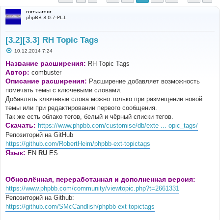
romaamor
phpBB 3.0.7-PL1
[3.2][3.3] RH Topic Tags
С
10.12.2014 7:24
о
о
Название расширения:
RH Topic Tags
б
Автор:
combuster
щ
е
Описание расширения:
Расширение добавляет возможность
н
помечать темы с ключевыми словами.
и
е
Добавлять ключевые слова можно только при размещении новой
темы или при редактировании первого сообщения.
Так же есть облако тегов, белый и чёрный списки тегов.
Скачать:
https://www.phpbb.com/customise/db/exte ... opic_tags/
Репозиторий на GitHub
https://github.com/RobertHeim/phpbb-ext-topictags
Язык:
EN
RU
ES
Обновлённая, переработанная и дополненная версия:
https://www.phpbb.com/community/viewtopic.php?t=2661331
Репозиторий на Github:
https://github.com/SMcCandlish/phpbb-ext-topictags