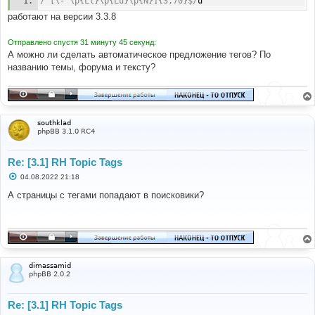
/^[\- \p{Ll}\p{Lu}\p{N}]{3,70}$/
u
работают на версии 3.3.8
Отправлено спустя 31 минуту 45 секунд:
А можно ли сделать автоматическое предложение тегов? По
названию темы, форума и тексту?
southklad
phpBB 3.1.0 RC4
Re: [3.1] RH Topic Tags
С
04.08.2022 21:18
о
о
А страницы с тегами попадают в поисковики?
б
щ
е
н
и
е
dimassamid
phpBB 2.0.2
Re: [3.1] RH Topic Tags