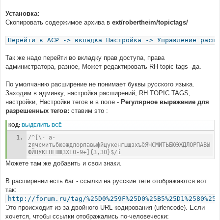
Установка:
Скопировать содержимое архива в
ext/robertheim/topictags/
Перейти в ACP -> вкладка Настройка -> Управление расши
Так же надо перейти во вкладку прав доступа, права
администратора, разное, Может редактировать RH topic tags -да.
По умолчанию расширение не понимает буквы русского языка.
Заходим в админку, настройка расширений, RH TOPIC TAGS,
настройки, Настройки тегов и в поле -
Регулярное выражение для
разрешенных тегов:
ставим это :
КОД:
ВЫДЕЛИТЬ ВСЁ
/^[\- a-
zячсмитьбюэждлорпавыфйцукенгшщзхъёЯЧСМИТЬБЮЭЖДЛОРПАВЫ
ФЙЦУКЕНГШЩЗХЁ0-9+]{3,30}$/
i
Можете там же добавить и свои знаки.
В расширении есть баг - ссылки на русские теги отображаются вот
так:
http://forum.ru/tag/%25D0%259F%25D0%25B5%25D1%2580%25D
Это происходит из-за двойного URL-кодирования (urlencode). Если
хочется, чтобы ссылки отображались по-человечески: