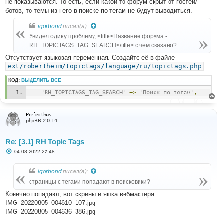
не показываются. То есть, если какой-то форум скрыт от гостей/
н
ботов, то темы из него в поиске по тегам не будут выводиться.
и
е
igorbond
писал(а):
Увидел одину проблему, <title>Название форума -
RH_TOPICTAGS_TAG_SEARCH</title> с чем связано?
Отсутствует языковая переменная. Создайте её в файле
ext/robertheim/topictags/language/ru/topictags.php
КОД:
ВЫДЕЛИТЬ ВСЁ
'RH_TOPICTAGS_TAG_SEARCH'
=>
'Поиск по тегам'
,
Perfecthus
phpBB 2.0.14
Re: [3.1] RH Topic Tags
С
04.08.2022 22:48
о
о
б
igorbond
писал(а):
щ
е
страницы с тегами попадают в поисковики?
н
и
Конечно попадают, вот скрины и яшка вебмастера
е
IMG_20220805_004610_107.jpg
IMG_20220805_004636_386.jpg