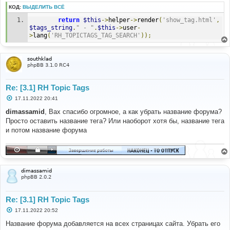
КОД:
ВЫДЕЛИТЬ ВСЁ
return
$this
->
helper
->
render
(
'show_tag.html'
,
$tags_string
.
" - "
.
$this
->
user
-
>
lang
(
'RH_TOPICTAGS_TAG_SEARCH'
));
southklad
phpBB 3.1.0 RC4
Re: [3.1] RH Topic Tags
С
17.11.2022 20:41
о
о
dimassamid
, Вах спасибо огромное, а как убрать название форума?
б
Просто оставить название тега? Или наоборот хотя бы, название тега
щ
е
и потом название форума
н
и
е
dimassamid
phpBB 2.0.2
Re: [3.1] RH Topic Tags
С
17.11.2022 20:52
о
о
Название форума добавляется на всех страницах сайта. Убрать его
б