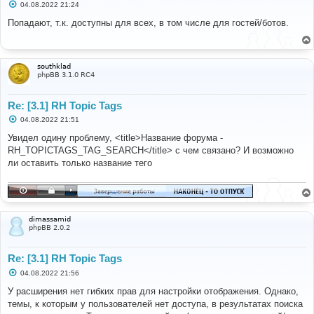
С
04.08.2022 21:24
о
о
Попадают, т.к. доступны для всех, в том числе для гостей/ботов.
б
щ
е
н
и
southklad
е
phpBB 3.1.0 RC4
Re: [3.1] RH Topic Tags
С
04.08.2022 21:51
о
о
Увидел одину проблему, <title>Название форума -
б
RH_TOPICTAGS_TAG_SEARCH</title> с чем связано? И возможно
щ
е
ли оставить только название тего
н
и
е
dimassamid
phpBB 2.0.2
Re: [3.1] RH Topic Tags
С
04.08.2022 21:56
о
о
У расширения нет гибких прав для настройки отображения. Однако,
б
темы, к которым у пользователей нет доступа, в результатах поиска
щ
е