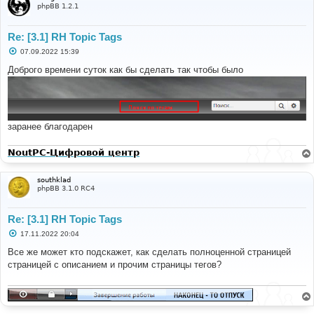
е
phpBB 1.2.1
Re: [3.1] RH Topic Tags
С
07.09.2022 15:39
о
о
Доброго времени суток как бы сделать так чтобы было
б
щ
е
н
и
е
заранее благодарен
NoutPC-Цифровой центр
southklad
phpBB 3.1.0 RC4
Re: [3.1] RH Topic Tags
С
17.11.2022 20:04
о
о
Все же может кто подскажет, как сделать полноценной страницей
б
страницей с описанием и прочим страницы тегов?
щ
е
н
и
е