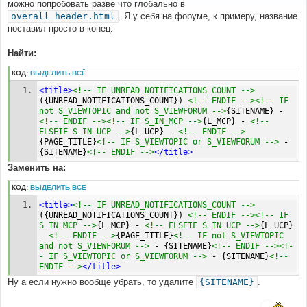
можно попробовать разве что глобально в
щ
е
overall_header.html
. Я у себя на форуме, к примеру, название
н
поставил просто в конец:
и
е
Найти:
КОД:
ВЫДЕЛИТЬ ВСЁ
<title>
<!-- IF UNREAD_NOTIFICATIONS_COUNT -->
({UNREAD_NOTIFICATIONS_COUNT}) 
<!-- ENDIF --><!-- IF 
not S_VIEWTOPIC and not S_VIEWFORUM -->
{SITENAME} - 
<!-- ENDIF --><!-- IF S_IN_MCP -->
{L_MCP} - 
<!-- 
ELSEIF S_IN_UCP -->
{L_UCP} - 
<!-- ENDIF -->
{PAGE_TITLE}
<!-- IF S_VIEWTOPIC or S_VIEWFORUM -->
 - 
{SITENAME}
<!-- ENDIF -->
</title>
Заменить на:
КОД:
ВЫДЕЛИТЬ ВСЁ
<title>
<!-- IF UNREAD_NOTIFICATIONS_COUNT -->
({UNREAD_NOTIFICATIONS_COUNT}) 
<!-- ENDIF --><!-- IF 
S_IN_MCP -->
{L_MCP} - 
<!-- ELSEIF S_IN_UCP -->
{L_UCP} 
- 
<!-- ENDIF -->
{PAGE_TITLE}
<!-- IF not S_VIEWTOPIC 
and not S_VIEWFORUM -->
 - {SITENAME}
<!-- ENDIF --><!-
- IF S_VIEWTOPIC or S_VIEWFORUM -->
 - {SITENAME}
<!-- 
ENDIF -->
</title>
Ну а если нужно вообще убрать, то удалите
{SITENAME}
.