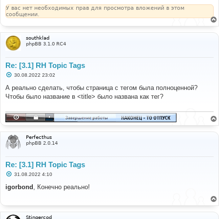
У вас нет необходимых прав для просмотра вложений в этом
сообщении.
southklad
phpBB 3.1.0 RC4
Re: [3.1] RH Topic Tags
С
30.08.2022 23:02
о
о
А реально сделать, чтобы страница с тегом была полноценной?
б
Чтобы было название в <title> было названа как тег?
щ
е
н
и
е
Perfecthus
phpBB 2.0.14
Re: [3.1] RH Topic Tags
С
31.08.2022 4:10
о
о
igorbond
, Конечно реально!
б
щ
е
н
и
Stingercod