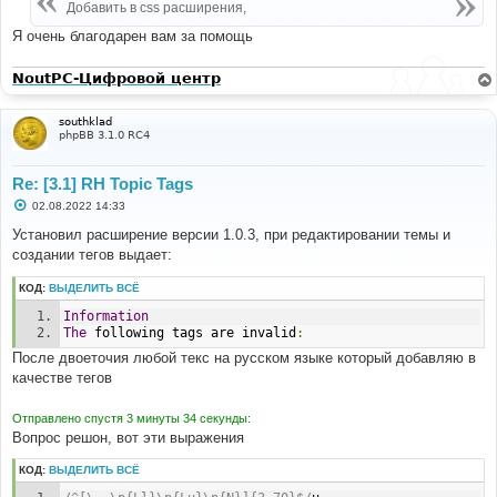
е
Добавить в css расширения,
н
и
Я очень благодарен вам за помощь
е
NoutPC-Цифровой центр
southklad
phpBB 3.1.0 RC4
Re: [3.1] RH Topic Tags
С
02.08.2022 14:33
о
о
Установил расширение версии 1.0.3, при редактировании темы и
б
создании тегов выдает:
щ
е
н
КОД:
ВЫДЕЛИТЬ ВСЁ
и
е
Information
The
 following tags are invalid
:
После двоеточия любой текс на русском языке который добавляю в
качестве тегов
Отправлено спустя 3 минуты 34 секунды:
Вопрос решон, вот эти выражения
КОД:
ВЫДЕЛИТЬ ВСЁ