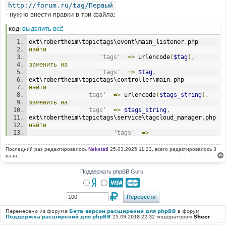
http://forum.ru/tag/Первый
- нужно внести правки в три файла:
КОД:
ВЫДЕЛИТЬ ВСЁ
ext\robertheim\topictags\event\main_listener
.
php
найти
'tags'
=>
 urlencode
(
$tag
),
заменить
на
'tags'
=>
$tag
,
ext\robertheim\topictags\controller\main
.
php
найти
'tags'
=>
 urlencode
(
$tags_string
),
заменить
на
'tags'
=>
$tags_string
,
ext\robertheim\topictags\service\tagcloud_manager
.
php
найти
'tags'
=>
urlencode
(
$tag
[
'tag'
])
заменить
на
Последний раз редактировалось
Nekstati
25.03.2025 11:23, всего редактировалось 3
'tags'
=>
$tag
[
'tag'
]
раза.
Поддержать phpBB Guru
Перенесено из форума
Бета-версии расширений для phpBB
в форум
Поддержка расширений для phpBB
25.09.2018 22:32 модератором
Sheer