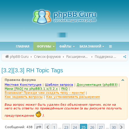
ГЛАВНАЯ
ФОРУМЫ
ФАЙЛЫ
БАЗА ЗНАНИЙ
phpBB Guru
Список форумов
Расширения phpBB
Поддержка расширений для phpBB
[3.2][3.3] RH Topic Tags
Правила форума
Местная Конституция
|
Шаблон запроса
|
Документация (phpBB3)
|
Мини [FAQ] по phpBB3.1.x/3.2.x
|
FAQ
|
Внимание! Прежде чем создать тему - прочти!
|
Как задавать вопросы
|
Как устанавливать расширения
Ваш вопрос может быть удален без объяснения причин, если на
него есть ответы по приведённым ссылкам (а вы рискуете получить
предупреждение
).
Страница
25
из
30
1
23
24
25
26
27
30
Пред.
Сл
Сообщений: 438
…
…