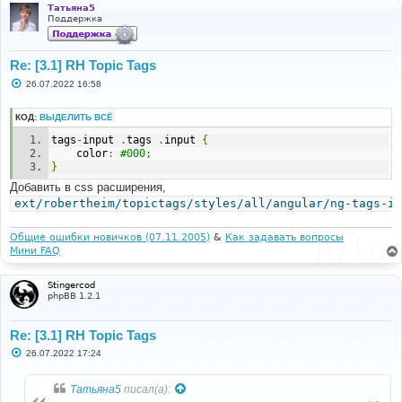
Татьяна5
Поддержка
Re: [3.1] RH Topic Tags
С
26.07.2022 16:58
о
о
б
КОД:
ВЫДЕЛИТЬ ВСЁ
щ
е
tags
-
input 
.
tags 
.
input 
{
н
    color
:
#000;
и
}
е
Добавить в css расширения,
ext/robertheim/topictags/styles/all/angular/ng-tags-in
Общие ошибки новичков (07.11.2005)
&
Как задавать вопросы
Мини FAQ
Stingercod
phpBB 1.2.1
Re: [3.1] RH Topic Tags
С
26.07.2022 17:24
о
о
б
Татьяна5
писал(а):
щ