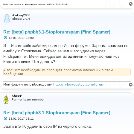
Циркуляр Морского технического комитета №15 от 29.11.1910 г.
Aleksej2000
phpBB 2.0.4
Re: [beta] phpbb3.1-Stopforumspam (Find Spamer)
С
13.01.2017 23:00
о
о
Э... Я сам себя заблокировал по Ип на форуме. Зарегил спамера по
б
емайлу с Стопспама. Сейчас зашел и его уделил через
щ
е
Findspammer. Меня выкидывает из админки и получаю надпись
н
Картинка ниже. Что делать?
и
е
У вас нет необходимых прав для просмотра вложений в этом
сообщении.
Мой форум по рыбоводству
http://rybovodstvo.com/forum
Sheer
Former team member
Re: [beta] phpbb3.1-Stopforumspam (Find Spamer)
С
13.01.2017 23:11
о
о
Зайти в STK удалить свой IP из черного списка.
б
щ