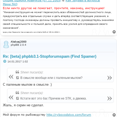
Общие ошибки новичков (07.11.2005)
&
Как задавать вопросы
Мини FAQ
Если ничто другое не помогает, прочтите, наконец, инструкцию!
"Никакая инструкция не может перечислить всех обязанностей должностного лица,
предусмотреть все отдельные случаи и дать вперёд соответствующие указания, а
поэтому господа инженеры должны проявить инициативу и, руководствуясь знаниями
своей специальности и пользой дела, принять все усилия для оправдания своего
назначения".
Циркуляр Морского технического комитета №15 от 29.11.1910 г.
Aleksej2000
phpBB 2.0.4
Re: [beta] phpbb3.1-Stopforumspam (Find Spamer)
С
14.01.2017 1:02
о
о
б
Sheer писал(а):
щ
е
В смысле вообще или с паленым мылом?
н
и
С паленым мылом в смысле :)
е
Sheer писал(а):
Кстати вот это баг. Причем не STK, а движка.
Жаль, я скрин не сделал.
Мой форум по рыбоводству
http://rybovodstvo.com/forum