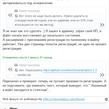
авторизоваться под основателем.
Sheer писал(а):
Вот этого не надо было делать. Нужно удалить ip
стандартным методом, или из админки, или из STK (там
используется тот же метод)
Я не знал как это сделать :) Я зашел в админку. убрал свой ИП, и
файл сесион восстановил до начального состояния.
А расширение с пресеканием регистрации по паленному е-майлу
работает. Уже две страницы попыток регистраций, не один не прошел
регистрацию.
Отправлено спустя 1 минуту 37 секунд:
Sheer писал(а):
Нет. Перезалить
https://github.com/AlexSheer/phpbb3.1-3
... master.zip
Перезалил и проверил- теперь не пускает произвести регистрацию. А
не подскажите, где изменить текст, который выводит, что " Указанный
е-майл находится в стопспам"...
Мой форум по рыбоводству
http://rybovodstvo.com/forum
Sheer