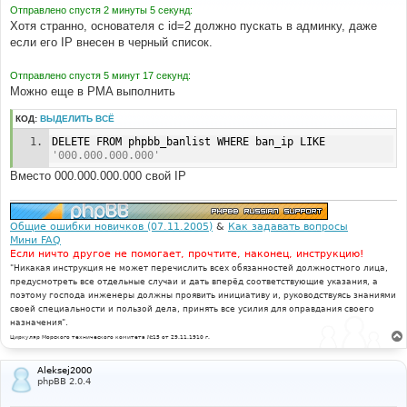
е
Отправлено спустя 2 минуты 5 секунд:
н
Хотя странно, основателя с id=2 должно пускать в админку, даже
и
е
если его IP внесен в черный список.
Отправлено спустя 5 минут 17 секунд:
Можно еще в PMA выполнить
КОД:
ВЫДЕЛИТЬ ВСЁ
DELETE FROM phpbb_banlist WHERE ban_ip LIKE 
'000.000.000.000'
Вместо 000.000.000.000 свой IP
Общие ошибки новичков (07.11.2005)
&
Как задавать вопросы
Мини FAQ
Если ничто другое не помогает, прочтите, наконец, инструкцию!
"Никакая инструкция не может перечислить всех обязанностей должностного лица,
предусмотреть все отдельные случаи и дать вперёд соответствующие указания, а
поэтому господа инженеры должны проявить инициативу и, руководствуясь знаниями
своей специальности и пользой дела, принять все усилия для оправдания своего
назначения".
Циркуляр Морского технического комитета №15 от 29.11.1910 г.
Aleksej2000
phpBB 2.0.4