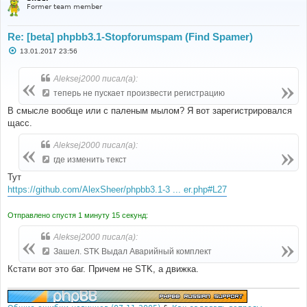
Former team member
Re: [beta] phpbb3.1-Stopforumspam (Find Spamer)
С
13.01.2017 23:56
о
о
б
Aleksej2000 писал(а):
щ
е
теперь не пускает произвести регистрацию
н
и
В смысле вообще или с паленым мылом? Я вот зарегистрировался
е
щасс.
Aleksej2000 писал(а):
где изменить текст
Тут
https://github.com/AlexSheer/phpbb3.1-3 ... er.php#L27
Отправлено спустя 1 минуту 15 секунд:
Aleksej2000 писал(а):
Зашел. STK Выдал Аварийный комплект
Кстати вот это баг. Причем не STK, а движка.