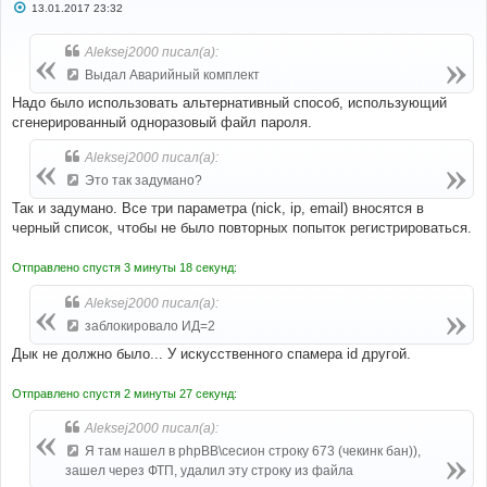
С
13.01.2017 23:32
о
о
б
Aleksej2000 писал(а):
щ
е
Выдал Аварийный комплект
н
и
Надо было использовать альтернативный способ, использующий
е
сгенерированный одноразовый файл пароля.
Aleksej2000 писал(а):
Это так задумано?
Так и задумано. Все три параметра (nick, ip, email) вносятся в
черный список, чтобы не было повторных попыток регистрироваться.
Отправлено спустя 3 минуты 18 секунд:
Aleksej2000 писал(а):
заблокировало ИД=2
Дык не должно было... У искусственного спамера id другой.
Отправлено спустя 2 минуты 27 секунд:
Aleksej2000 писал(а):
Я там нашел в phpBB\сесион строку 673 (чекинк бан)),
зашел через ФТП, удалил эту строку из файла