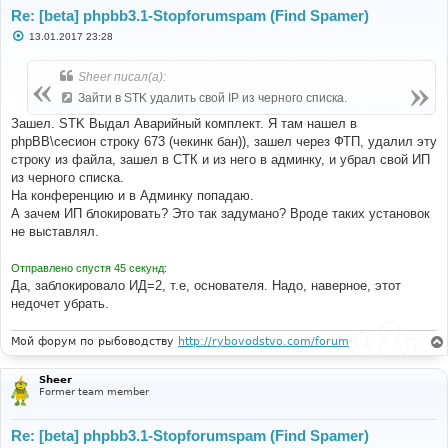
Re: [beta] phpbb3.1-Stopforumspam (Find Spamer)
С
13.01.2017 23:28
о
о
б
Sheer писал(а):
щ
е
Зайти в STK удалить свой IP из черного списка.
н
и
Зашел. STK Выдал Аварийный комплект. Я там нашел в
е
phpBB\сесион строку 673 (чекинк бан)), зашел через ФТП, удалил эту
строку из файла, зашел в СТК и из него в админку, и убрал свой ИП
из черного списка.
На конференцию и в Админку попадаю.
А зачем ИП блокировать? Это так задумано? Вроде таких установок
не выставлял.
Отправлено спустя 45 секунд:
Да, заблокировало ИД=2, т.е, основателя. Надо, наверное, этот
недочет убрать.
Мой форум по рыбоводству
http://rybovodstvo.com/forum
Sheer
Former team member
Re: [beta] phpbb3.1-Stopforumspam (Find Spamer)