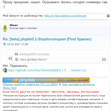
е
Прошу прощения, нашел. Оказываетс бились сегодня спаммеры там
:)
Мой форум по рыбоводству
http://rybovodstvo.com/forum
Sheer
Former team member
Re: [beta] phpbb3.1-Stopforumspam (Find Spamer)
С
13.01.2017 17:09
о
о
б
Aleksej2000 писал(а):
щ
е
так и должно быть?
н
и
Нет. Перезалить
е
https://github.com/AlexSheer/phpbb3.1-3 ... master.zip
Общие ошибки новичков (07.11.2005)
&
Как задавать вопросы
Мини FAQ
Если ничто другое не помогает, прочтите, наконец, инструкцию!
"Никакая инструкция не может перечислить всех обязанностей должностного лица,
предусмотреть все отдельные случаи и дать вперёд соответствующие указания, а
поэтому господа инженеры должны проявить инициативу и, руководствуясь знаниями
своей специальности и пользой дела, принять все усилия для оправдания своего
назначения".