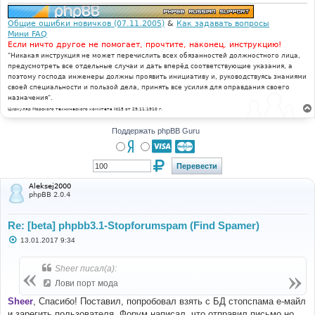
Общие ошибки новичков (07.11.2005)
&
Как задавать вопросы
Мини FAQ
Если ничто другое не помогает, прочтите, наконец, инструкцию!
"Никакая инструкция не может перечислить всех обязанностей должностного лица,
предусмотреть все отдельные случаи и дать вперёд соответствующие указания, а
поэтому господа инженеры должны проявить инициативу и, руководствуясь знаниями
своей специальности и пользой дела, принять все усилия для оправдания своего
назначения".
Циркуляр Морского технического комитета №15 от 29.11.1910 г.
Поддержать phpBB Guru
Aleksej2000
phpBB 2.0.4
Re: [beta] phpbb3.1-Stopforumspam (Find Spamer)
С
13.01.2017 9:34
о
о
б
Sheer писал(а):
щ
е
Лови порт мода
н
и
Sheer
, Спасибо! Поставил, попробовал взять с БД стопспама е-майл
е
и зарегить пользователя. Форум написал, что отправил письмо но