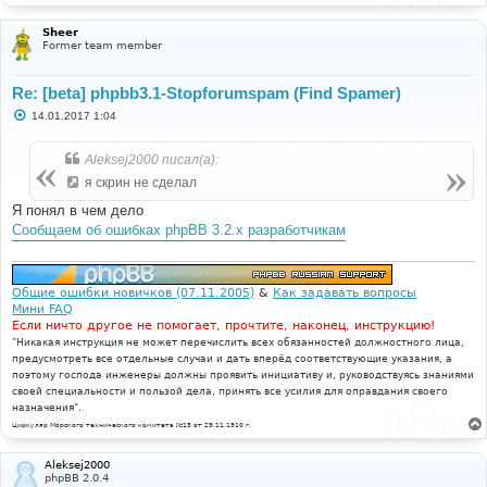
Sheer
Former team member
Re: [beta] phpbb3.1-Stopforumspam (Find Spamer)
С
14.01.2017 1:04
о
о
б
Aleksej2000 писал(а):
щ
е
я скрин не сделал
н
и
Я понял в чем дело
е
Сообщаем об ошибках phpBB 3.2.x разработчикам
Общие ошибки новичков (07.11.2005)
&
Как задавать вопросы
Мини FAQ
Если ничто другое не помогает, прочтите, наконец, инструкцию!
"Никакая инструкция не может перечислить всех обязанностей должностного лица,
предусмотреть все отдельные случаи и дать вперёд соответствующие указания, а
поэтому господа инженеры должны проявить инициативу и, руководствуясь знаниями
своей специальности и пользой дела, принять все усилия для оправдания своего
назначения".
Циркуляр Морского технического комитета №15 от 29.11.1910 г.
Aleksej2000
phpBB 2.0.4