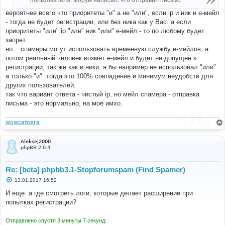
пользователя. Форум написал, что отправил письмо
вероятнее всего что приоритеты "и" а не "или", если ip и ник и е-мейл
- тогда не будет регистрации, или без ника как у Вас. а если
приоритеты "или" ip "или" ник "или" е-мейл - то по любому будет
запрет.
но... спамеры могут использовать временную службу е-мейлов, а
потом реальный человек возмёт е-мейл и будет не допущен к
регистрации, так же как и ники. я бы например не использовал "или"
а только "и". тогда это 100% совпадение и минимум неудобств для
других пользователей.
так что вариант ответа - чистый ip, но мейл спамера - отправка
письма - это нормально, на моё имхо.
wowcamera
Aleksej2000
phpBB 2.0.4
Re: [beta] phpbb3.1-Stopforumspam (Find Spamer)
С
13.01.2017 16:52
о
о
И еще: а где смотреть логи, которые делает расширение при
б
попытках регистрации?
щ
е
н
Отправлено спустя 3 минуты 7 секунд:
и