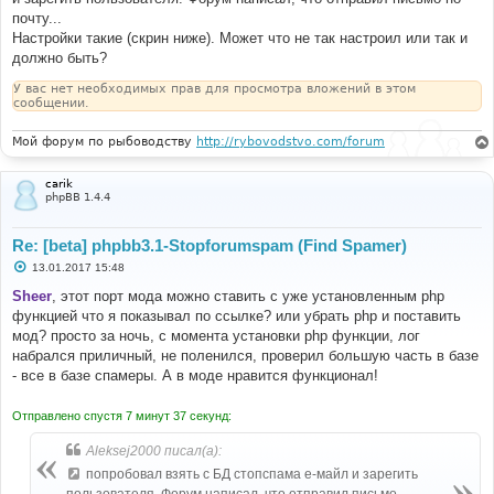
почту...
Настройки такие (скрин ниже). Может что не так настроил или так и
должно быть?
У вас нет необходимых прав для просмотра вложений в этом
сообщении.
Мой форум по рыбоводству
http://rybovodstvo.com/forum
carik
phpBB 1.4.4
Re: [beta] phpbb3.1-Stopforumspam (Find Spamer)
С
13.01.2017 15:48
о
о
Sheer
, этот порт мода можно ставить с уже установленным php
б
функцией что я показывал по ссылке? или убрать php и поставить
щ
е
мод? просто за ночь, с момента установки php функции, лог
н
набрался приличный, не поленился, проверил большую часть в базе
и
е
- все в базе спамеры. А в моде нравится функционал!
Отправлено спустя 7 минут 37 секунд:
Aleksej2000 писал(а):
попробовал взять с БД стопспама е-майл и зарегить