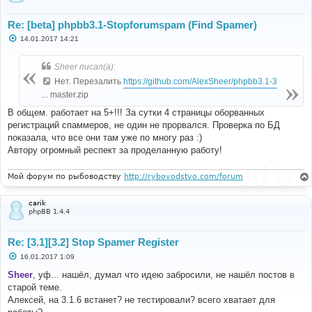
Re: [beta] phpbb3.1-Stopforumspam (Find Spamer)
С
14.01.2017 14:21
о
о
б
Sheer писал(а):
щ
е
Нет. Перезалить
https://github.com/AlexSheer/phpbb3.1-3
н
... master.zip
и
е
В общем. работает на 5+!!! За сутки 4 страницы оборванных
регистраций спаммеров, не один не прорвался. Проверка по БД
показала, что все они там уже по многу раз :)
Автору огромный респект за проделанную работу!
Мой форум по рыбоводству
http://rybovodstvo.com/forum
carik
phpBB 1.4.4
Re: [3.1][3.2] Stop Spamer Register
С
16.01.2017 1:09
о
о
Sheer
, уф... нашёл, думал что идею забросили, не нашёл постов в
б
старой теме.
щ
е
Алексей, на 3.1.6 встанет? не тестировали? всего хватает для
н