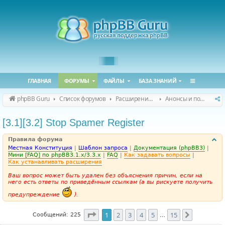
ГЛАВНАЯ
ФОРУМЫ
ФАЙЛЫ
БАЗА ЗНАНИЙ
phpBB Guru
Список форумов
Расширения phpBB
Анонсы и поддержка расширений для phpBB
[3.1][3.2] Stop Spamer Register
Правила форума
Местная Конституция
|
Шаблон запроса
|
Документация (phpBB3)
|
Мини [FAQ] по phpBB3.1.x/3.3.x
|
FAQ
|
Как задавать вопросы
|
Как устанавливать расширения
Ваш вопрос может быть удален без объяснения причин, если на
него есть ответы по приведённым ссылкам (а вы рискуете получить
предупреждение
).
Страница
1
из
15
1
2
3
4
5
15
След.
Сообщений: 225
…