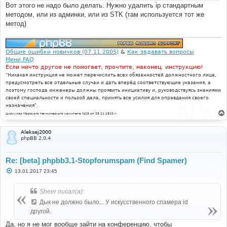
Вот этого не надо было делать. Нужно удалить ip стандартным
методом, или из админки, или из STK (там используется тот же
метод)
Общие ошибки новичков (07.11.2005)
&
Как задавать вопросы
Мини FAQ
Если ничто другое не помогает, прочтите, наконец, инструкцию!
"Никакая инструкция не может перечислить всех обязанностей должностного лица,
предусмотреть все отдельные случаи и дать вперёд соответствующие указания, а
поэтому господа инженеры должны проявить инициативу и, руководствуясь знаниями
своей специальности и пользой дела, принять все усилия для оправдания своего
назначения".
Циркуляр Морского технического комитета №15 от 29.11.1910 г.
Aleksej2000
phpBB 2.0.4
Re: [beta] phpbb3.1-Stopforumspam (Find Spamer)
С
13.01.2017 23:45
о
о
б
Sheer писал(а):
щ
е
Дык не должно было... У искусственного спамера id
н
другой.
и
е
Да, но я не мог вообще зайти на конференцию, чтобы