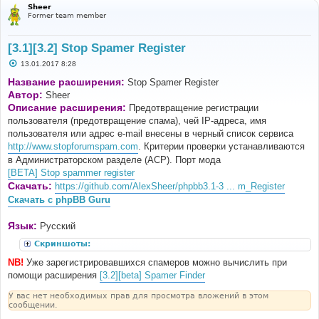
Sheer
Former team member
[3.1][3.2] Stop Spamer Register
С
13.01.2017 8:28
о
о
Название расширения:
Stop Spamer Register
б
Автор:
Sheer
щ
е
Описание расширения:
Предотвращение регистрации
н
пользователя (предотвращение спама), чей IP-адреса, имя
и
е
пользователя или адрес e-mail внесены в черный список сервиса
http://www.stopforumspam.com
. Критерии проверки устанавливаются
в Администраторском разделе (ACP). Порт мода
[BETA] Stop spammer register
Скачать:
https://github.com/AlexSheer/phpbb3.1-3 ... m_Register
Скачать с phpBB Guru
Язык:
Русский
Скриншоты:
NB!
Уже зарегистрировавшихся спамеров можно вычислить при
помощи расширения
[3.2][beta] Spamer Finder
У вас нет необходимых прав для просмотра вложений в этом
сообщении.