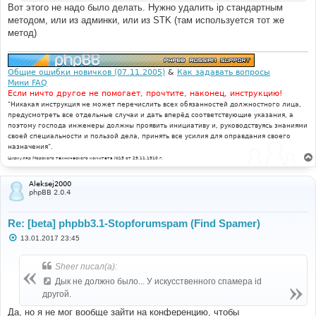
Вот этого не надо было делать. Нужно удалить ip стандартным
методом, или из админки, или из STK (там используется тот же
метод)
Общие ошибки новичков (07.11.2005)
&
Как задавать вопросы
Мини FAQ
Если ничто другое не помогает, прочтите, наконец, инструкцию!
"Никакая инструкция не может перечислить всех обязанностей должностного лица,
предусмотреть все отдельные случаи и дать вперёд соответствующие указания, а
поэтому господа инженеры должны проявить инициативу и, руководствуясь знаниями
своей специальности и пользой дела, принять все усилия для оправдания своего
назначения".
Циркуляр Морского технического комитета №15 от 29.11.1910 г.
Aleksej2000
phpBB 2.0.4
Re: [beta] phpbb3.1-Stopforumspam (Find Spamer)
С
13.01.2017 23:45
о
о
б
Sheer писал(а):
щ
е
Дык не должно было... У искусственного спамера id
н
другой.
и
е
Да, но я не мог вообще зайти на конференцию, чтобы