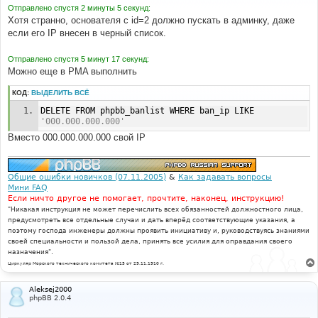
е
Отправлено спустя 2 минуты 5 секунд:
н
Хотя странно, основателя с id=2 должно пускать в админку, даже
и
е
если его IP внесен в черный список.
Отправлено спустя 5 минут 17 секунд:
Можно еще в PMA выполнить
КОД:
ВЫДЕЛИТЬ ВСЁ
DELETE FROM phpbb_banlist WHERE ban_ip LIKE 
'000.000.000.000'
Вместо 000.000.000.000 свой IP
Общие ошибки новичков (07.11.2005)
&
Как задавать вопросы
Мини FAQ
Если ничто другое не помогает, прочтите, наконец, инструкцию!
"Никакая инструкция не может перечислить всех обязанностей должностного лица,
предусмотреть все отдельные случаи и дать вперёд соответствующие указания, а
поэтому господа инженеры должны проявить инициативу и, руководствуясь знаниями
своей специальности и пользой дела, принять все усилия для оправдания своего
назначения".
Циркуляр Морского технического комитета №15 от 29.11.1910 г.
Aleksej2000
phpBB 2.0.4