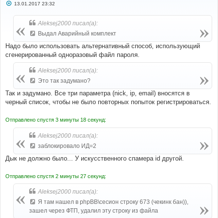
С
13.01.2017 23:32
о
о
б
Aleksej2000 писал(а):
щ
е
Выдал Аварийный комплект
н
и
Надо было использовать альтернативный способ, использующий
е
сгенерированный одноразовый файл пароля.
Aleksej2000 писал(а):
Это так задумано?
Так и задумано. Все три параметра (nick, ip, email) вносятся в
черный список, чтобы не было повторных попыток регистрироваться.
Отправлено спустя 3 минуты 18 секунд:
Aleksej2000 писал(а):
заблокировало ИД=2
Дык не должно было... У искусственного спамера id другой.
Отправлено спустя 2 минуты 27 секунд:
Aleksej2000 писал(а):
Я там нашел в phpBB\сесион строку 673 (чекинк бан)),
зашел через ФТП, удалил эту строку из файла