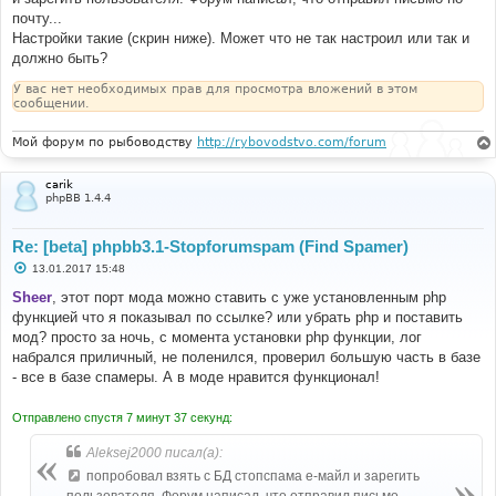
почту...
Настройки такие (скрин ниже). Может что не так настроил или так и
должно быть?
У вас нет необходимых прав для просмотра вложений в этом
сообщении.
Мой форум по рыбоводству
http://rybovodstvo.com/forum
carik
phpBB 1.4.4
Re: [beta] phpbb3.1-Stopforumspam (Find Spamer)
С
13.01.2017 15:48
о
о
Sheer
, этот порт мода можно ставить с уже установленным php
б
функцией что я показывал по ссылке? или убрать php и поставить
щ
е
мод? просто за ночь, с момента установки php функции, лог
н
набрался приличный, не поленился, проверил большую часть в базе
и
е
- все в базе спамеры. А в моде нравится функционал!
Отправлено спустя 7 минут 37 секунд:
Aleksej2000 писал(а):
попробовал взять с БД стопспама е-майл и зарегить