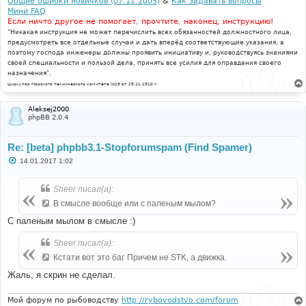
Общие ошибки новичков (07.11.2005)
&
Как задавать вопросы
Мини FAQ
Если ничто другое не помогает, прочтите, наконец, инструкцию!
"Никакая инструкция не может перечислить всех обязанностей должностного лица,
предусмотреть все отдельные случаи и дать вперёд соответствующие указания, а
поэтому господа инженеры должны проявить инициативу и, руководствуясь знаниями
своей специальности и пользой дела, принять все усилия для оправдания своего
назначения".
Циркуляр Морского технического комитета №15 от 29.11.1910 г.
Aleksej2000
phpBB 2.0.4
Re: [beta] phpbb3.1-Stopforumspam (Find Spamer)
С
14.01.2017 1:02
о
о
б
Sheer писал(а):
щ
е
В смысле вообще или с паленым мылом?
н
и
С паленым мылом в смысле :)
е
Sheer писал(а):
Кстати вот это баг. Причем не STK, а движка.
Жаль, я скрин не сделал.
Мой форум по рыбоводству
http://rybovodstvo.com/forum