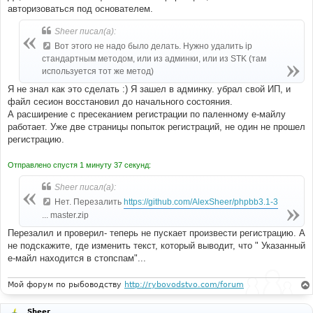
авторизоваться под основателем.
Sheer писал(а):
Вот этого не надо было делать. Нужно удалить ip
стандартным методом, или из админки, или из STK (там
используется тот же метод)
Я не знал как это сделать :) Я зашел в админку. убрал свой ИП, и
файл сесион восстановил до начального состояния.
А расширение с пресеканием регистрации по паленному е-майлу
работает. Уже две страницы попыток регистраций, не один не прошел
регистрацию.
Отправлено спустя 1 минуту 37 секунд:
Sheer писал(а):
Нет. Перезалить
https://github.com/AlexSheer/phpbb3.1-3
... master.zip
Перезалил и проверил- теперь не пускает произвести регистрацию. А
не подскажите, где изменить текст, который выводит, что " Указанный
е-майл находится в стопспам"...
Мой форум по рыбоводству
http://rybovodstvo.com/forum
Sheer