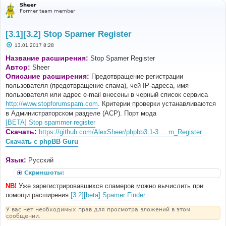
Sheer
Former team member
[3.1][3.2] Stop Spamer Register
С
13.01.2017 8:28
о
о
Название расширения:
Stop Spamer Register
б
Автор:
Sheer
щ
е
Описание расширения:
Предотвращение регистрации
н
пользователя (предотвращение спама), чей IP-адреса, имя
и
е
пользователя или адрес e-mail внесены в черный список сервиса
http://www.stopforumspam.com
. Критерии проверки устанавливаются
в Администраторском разделе (ACP). Порт мода
[BETA] Stop spammer register
Скачать:
https://github.com/AlexSheer/phpbb3.1-3 ... m_Register
Скачать с phpBB Guru
Язык:
Русский
Скриншоты:
NB!
Уже зарегистрировавшихся спамеров можно вычислить при
помощи расширения
[3.2][beta] Spamer Finder
У вас нет необходимых прав для просмотра вложений в этом
сообщении.