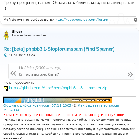
е
Прошу прощения, нашел. Оказываетс бились сегодня спаммеры там
:)
Мой форум по рыбоводству
http://rybovodstvo.com/forum
Sheer
Former team member
Re: [beta] phpbb3.1-Stopforumspam (Find Spamer)
С
13.01.2017 17:09
о
о
б
Aleksej2000 писал(а):
щ
е
так и должно быть?
н
и
Нет. Перезалить
е
https://github.com/AlexSheer/phpbb3.1-3 ... master.zip
Общие ошибки новичков (07.11.2005)
&
Как задавать вопросы
Мини FAQ
Если ничто другое не помогает, прочтите, наконец, инструкцию!
"Никакая инструкция не может перечислить всех обязанностей должностного лица,
предусмотреть все отдельные случаи и дать вперёд соответствующие указания, а
поэтому господа инженеры должны проявить инициативу и, руководствуясь знаниями
своей специальности и пользой дела, принять все усилия для оправдания своего
назначения".