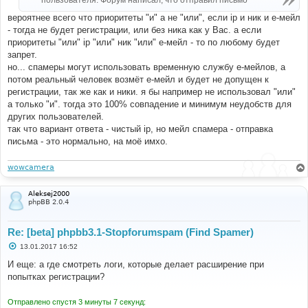
пользователя. Форум написал, что отправил письмо
вероятнее всего что приоритеты "и" а не "или", если ip и ник и е-мейл
- тогда не будет регистрации, или без ника как у Вас. а если
приоритеты "или" ip "или" ник "или" е-мейл - то по любому будет
запрет.
но... спамеры могут использовать временную службу е-мейлов, а
потом реальный человек возмёт е-мейл и будет не допущен к
регистрации, так же как и ники. я бы например не использовал "или"
а только "и". тогда это 100% совпадение и минимум неудобств для
других пользователей.
так что вариант ответа - чистый ip, но мейл спамера - отправка
письма - это нормально, на моё имхо.
wowcamera
Aleksej2000
phpBB 2.0.4
Re: [beta] phpbb3.1-Stopforumspam (Find Spamer)
С
13.01.2017 16:52
о
о
И еще: а где смотреть логи, которые делает расширение при
б
попытках регистрации?
щ
е
н
Отправлено спустя 3 минуты 7 секунд:
и