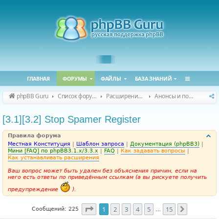
ГЛАВНАЯ
ФОРУМЫ
ФАЙЛЫ
БАЗА ЗНАНИЙ
phpBB Guru
Список форумов
Расширения phpBB
Анонсы и поддержка расширений для phpBB
[3.1][3.2] Stop Spamer Register
Правила форума
Местная Конституция
|
Шаблон запроса
|
Документация (phpBB3)
|
Мини [FAQ] по phpBB3.1.x/3.3.x
|
FAQ
|
Как задавать вопросы
|
Как устанавливать расширения
Ваш вопрос может быть удален без объяснения причин, если на
него есть ответы по приведённым ссылкам (а вы рискуете получить
предупреждение
).
Страница
1
из
15
1
2
3
4
5
15
След.
Сообщений: 225
…