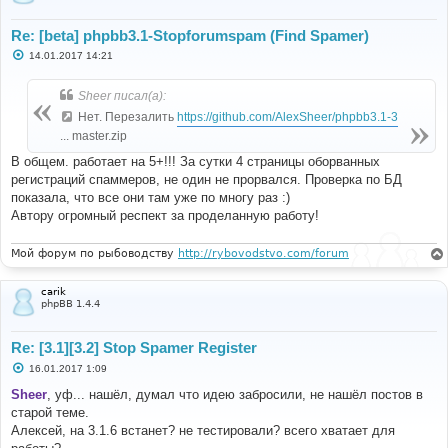
Re: [beta] phpbb3.1-Stopforumspam (Find Spamer)
С
14.01.2017 14:21
о
о
б
Sheer писал(а):
щ
е
Нет. Перезалить
https://github.com/AlexSheer/phpbb3.1-3
н
... master.zip
и
е
В общем. работает на 5+!!! За сутки 4 страницы оборванных
регистраций спаммеров, не один не прорвался. Проверка по БД
показала, что все они там уже по многу раз :)
Автору огромный респект за проделанную работу!
Мой форум по рыбоводству
http://rybovodstvo.com/forum
carik
phpBB 1.4.4
Re: [3.1][3.2] Stop Spamer Register
С
16.01.2017 1:09
о
о
Sheer
, уф... нашёл, думал что идею забросили, не нашёл постов в
б
старой теме.
щ
е
Алексей, на 3.1.6 встанет? не тестировали? всего хватает для
н