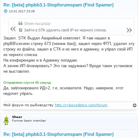
Re: [beta] phpbb3.1-Stopforumspam (Find Spamer)
С
13.01.2017 23:28
о
о
б
Sheer писал(а):
щ
е
Зайти в STK удалить свой IP из черного списка.
н
и
Зашел. STK Выдал Аварийный комплект. Я там нашел в
е
phpBB\сесион строку 673 (чекинк бан)), зашел через ФТП, удалил эту
строку из файла, зашел в СТК и из него в админку, и убрал свой ИП
из черного списка.
На конференцию и в Админку попадаю.
А зачем ИП блокировать? Это так задумано? Вроде таких установок
не выставлял.
Отправлено спустя 45 секунд:
Да, заблокировало ИД=2, т.е, основателя. Надо, наверное, этот
недочет убрать.
Мой форум по рыбоводству
http://rybovodstvo.com/forum
Sheer
Former team member
Re: [beta] phpbb3.1-Stopforumspam (Find Spamer)