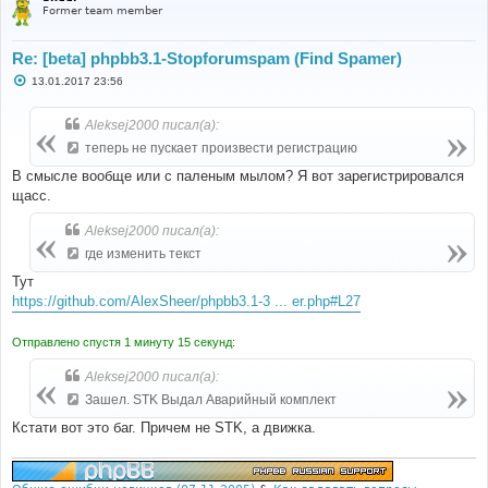
Former team member
Re: [beta] phpbb3.1-Stopforumspam (Find Spamer)
С
13.01.2017 23:56
о
о
б
Aleksej2000 писал(а):
щ
е
теперь не пускает произвести регистрацию
н
и
В смысле вообще или с паленым мылом? Я вот зарегистрировался
е
щасс.
Aleksej2000 писал(а):
где изменить текст
Тут
https://github.com/AlexSheer/phpbb3.1-3 ... er.php#L27
Отправлено спустя 1 минуту 15 секунд:
Aleksej2000 писал(а):
Зашел. STK Выдал Аварийный комплект
Кстати вот это баг. Причем не STK, а движка.