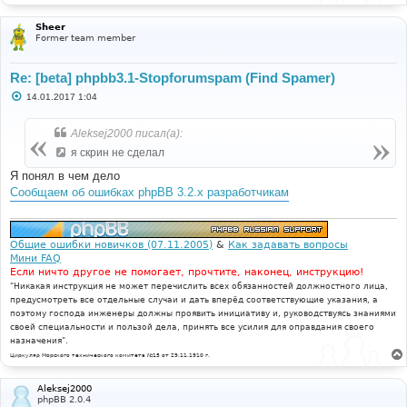
Sheer
Former team member
Re: [beta] phpbb3.1-Stopforumspam (Find Spamer)
С
14.01.2017 1:04
о
о
б
Aleksej2000 писал(а):
щ
е
я скрин не сделал
н
и
Я понял в чем дело
е
Сообщаем об ошибках phpBB 3.2.x разработчикам
Общие ошибки новичков (07.11.2005)
&
Как задавать вопросы
Мини FAQ
Если ничто другое не помогает, прочтите, наконец, инструкцию!
"Никакая инструкция не может перечислить всех обязанностей должностного лица,
предусмотреть все отдельные случаи и дать вперёд соответствующие указания, а
поэтому господа инженеры должны проявить инициативу и, руководствуясь знаниями
своей специальности и пользой дела, принять все усилия для оправдания своего
назначения".
Циркуляр Морского технического комитета №15 от 29.11.1910 г.
Aleksej2000
phpBB 2.0.4