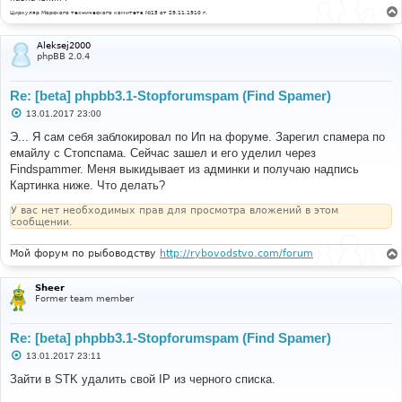
Циркуляр Морского технического комитета №15 от 29.11.1910 г.
Aleksej2000
phpBB 2.0.4
Re: [beta] phpbb3.1-Stopforumspam (Find Spamer)
С
13.01.2017 23:00
о
о
Э... Я сам себя заблокировал по Ип на форуме. Зарегил спамера по
б
емайлу с Стопспама. Сейчас зашел и его уделил через
щ
е
Findspammer. Меня выкидывает из админки и получаю надпись
н
Картинка ниже. Что делать?
и
е
У вас нет необходимых прав для просмотра вложений в этом
сообщении.
Мой форум по рыбоводству
http://rybovodstvo.com/forum
Sheer
Former team member
Re: [beta] phpbb3.1-Stopforumspam (Find Spamer)
С
13.01.2017 23:11
о
о
Зайти в STK удалить свой IP из черного списка.
б
щ