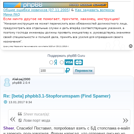
Общие ошибки новичков (07.11.2005)
&
Как задавать вопросы
Мини FAQ
Если ничто другое не помогает, прочтите, наконец, инструкцию!
"Никакая инструкция не может перечислить всех обязанностей должностного лица,
предусмотреть все отдельные случаи и дать вперёд соответствующие указания, а
поэтому господа инженеры должны проявить инициативу и, руководствуясь знаниями
своей специальности и пользой дела, принять все усилия для оправдания своего
назначения".
Циркуляр Морского технического комитета №15 от 29.11.1910 г.
Поддержать phpBB Guru
Aleksej2000
phpBB 2.0.4
Re: [beta] phpbb3.1-Stopforumspam (Find Spamer)
С
13.01.2017 9:34
о
о
б
Sheer писал(а):
щ
е
Лови порт мода
н
и
Sheer
, Спасибо! Поставил, попробовал взять с БД стопспама е-майл
е
и зарегить пользователя. Форум написал, что отправил письмо но