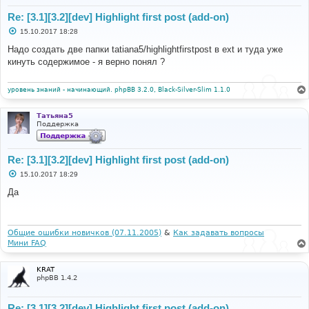
Re: [3.1][3.2][dev] Highlight first post (add-on)
С
15.10.2017 18:28
о
о
Надо создать две папки tatiana5/highlightfirstpost в ext и туда уже
б
кинуть содержимое - я верно понял ?
щ
е
н
и
уровень знаний - начинающий. phpBB 3.2.0, Black-Silver-Slim 1.1.0
е
Татьяна5
Поддержка
Re: [3.1][3.2][dev] Highlight first post (add-on)
С
15.10.2017 18:29
о
о
Да
б
щ
е
н
и
Общие ошибки новичков (07.11.2005)
&
Как задавать вопросы
е
Мини FAQ
KRAT
phpBB 1.4.2
Re: [3.1][3.2][dev] Highlight first post (add-on)