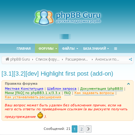
ГЛАВНАЯ
ФОРУМЫ
ФАЙЛЫ
БАЗА ЗНАНИЙ
phpBB Guru
Список форумов
Расширения phpBB
Анонсы и поддержка расширений для phpBB
[3.1][3.2][dev] Highlight first post (add-on)
Правила форума
Местная Конституция
|
Шаблон запроса
|
Документация (phpBB3)
|
Мини [FAQ] по phpBB3.1.x/3.3.x
|
FAQ
|
Как задавать вопросы
|
Как устанавливать расширения
Ваш вопрос может быть удален без объяснения причин, если на
него есть ответы по приведённым ссылкам (а вы рискуете получить
предупреждение
).
1
2
След.
Сообщений: 21