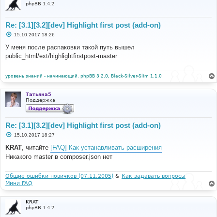
phpBB 1.4.2
Re: [3.1][3.2][dev] Highlight first post (add-on)
С
15.10.2017 18:26
о
о
У меня после распаковки такой путь вышел
б
public_html/ext/highlightfirstpost-master
щ
е
н
и
уровень знаний - начинающий. phpBB 3.2.0, Black-Silver-Slim 1.1.0
е
Татьяна5
Поддержка
Re: [3.1][3.2][dev] Highlight first post (add-on)
С
15.10.2017 18:27
о
о
KRAT
, читайте
[FAQ] Как устанавливать расширения
б
Никакого master в composer.json нет
щ
е
н
и
Общие ошибки новичков (07.11.2005)
&
Как задавать вопросы
е
Мини FAQ
KRAT
phpBB 1.4.2