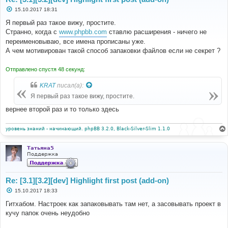
С
15.10.2017 18:31
о
о
Я первый раз такое вижу, простите.
б
Странно, когда с
www.phpbb.com
ставлю расширения - ничего не
щ
е
переименовываю, все имена прописаны уже.
н
А чем мотивирован такой способ запаковки файлов если не секрет ?
и
е
Отправлено спустя 48 секунд:
KRAT
писал(а):
Я первый раз такое вижу, простите.
вернее второй раз и то только здесь
уровень знаний - начинающий. phpBB 3.2.0, Black-Silver-Slim 1.1.0
Татьяна5
Поддержка
Re: [3.1][3.2][dev] Highlight first post (add-on)
С
15.10.2017 18:33
о
о
Гитхабом. Настроек как запаковывать там нет, а засовывать проект в
б
кучу папок очень неудобно
щ
е
н