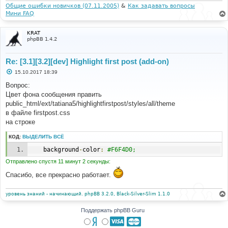
и
Общие ошибки новичков (07.11.2005)
&
Как задавать вопросы
е
Мини FAQ
KRAT
phpBB 1.4.2
Re: [3.1][3.2][dev] Highlight first post (add-on)
С
15.10.2017 18:39
о
о
Вопрос:
б
Цвет фона сообщения править
щ
е
public_html/ext/tatiana5/highlightfirstpost/styles/all/theme
н
в файле firstpost.css
и
е
на строке
КОД:
ВЫДЕЛИТЬ ВСЁ
	background
-
color
:
#F6F4D0;
Отправлено спустя 11 минут 2 секунды:
Спасибо, все прекрасно работает.
уровень знаний - начинающий. phpBB 3.2.0, Black-Silver-Slim 1.1.0
Поддержать phpBB Guru