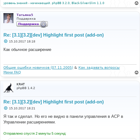
уровень знаний - начинающий. phpBB 3.2.0, Black-Silver-Slim 1.1.0
Татьяна5
Поддержка
Re: [3.1][3.2][dev] Highlight first post (add-on)
С
15.10.2017 18:18
о
о
Как обычное расширение
б
щ
е
н
и
Общие ошибки новичков (07.11.2005)
&
Как задавать вопросы
е
Мини FAQ
KRAT
phpBB 1.4.2
Re: [3.1][3.2][dev] Highlight first post (add-on)
С
15.10.2017 18:21
о
о
Я так и сделал. Но его не видно в панели управления в ACP в
б
Управлении расширениями.
щ
е
н
Отправлено спустя 2 минуты 5 секунд:
и
е