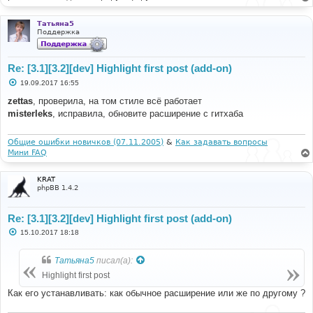
Татьяна5
Поддержка
Re: [3.1][3.2][dev] Highlight first post (add-on)
С
19.09.2017 16:55
о
о
zettas
, проверила, на том стиле всё работает
б
misterleks
, исправила, обновите расширение с гитхаба
щ
е
н
и
Общие ошибки новичков (07.11.2005)
&
Как задавать вопросы
е
Мини FAQ
KRAT
phpBB 1.4.2
Re: [3.1][3.2][dev] Highlight first post (add-on)
С
15.10.2017 18:18
о
о
б
Татьяна5
писал(а):
щ
е
Highlight first post
н
и
Как его устанавливать: как обычное расширение или же по другому ?
е