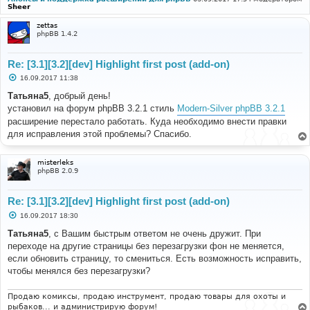
Sheer
zettas
phpBB 1.4.2
Re: [3.1][3.2][dev] Highlight first post (add-on)
С
16.09.2017 11:38
о
о
Татьяна5
, добрый день!
б
установил на форум phpBB 3.2.1 стиль
Modern-Silver phpBB 3.2.1
щ
е
расширение перестало работать. Куда необходимо внести правки
н
для исправления этой проблемы? Спасибо.
и
е
misterleks
phpBB 2.0.9
Re: [3.1][3.2][dev] Highlight first post (add-on)
С
16.09.2017 18:30
о
о
Татьяна5
, с Вашим быстрым ответом не очень дружит. При
б
переходе на другие страницы без перезагрузки фон не меняется,
щ
е
если обновить страницу, то смениться. Есть возможность исправить,
н
чтобы менялся без перезагрузки?
и
е
Продаю комиксы, продаю инструмент, продаю товары для охоты и
рыбаков... и администрирую форум!