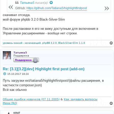
Татьяна5
писал(а):
GitHub:
https://github.com/Tatiana5/highlightfirstpost
скачивал отсюда.
мой форум phpbb 3.2.0 Black-Silver-Slim
После распаковки я его не вижу доступным для включения в
Управлении расширениями - вообще нет строки.
уровень знаний - начинающий. phpBB 3.2.0, Black-Silver-Slim 1.1.0
Татьяна5
Поддержка
Re: [3.1][3.2][dev] Highlight first post (add-on)
С
15.10.2017 18:24
о
о
Путь загрузки ext/tatiana5/highlightfirstpost/(файлы расширения, в
б
частности composer.json)
щ
е
Всё как обычно
н
и
е
Общие ошибки новичков (07.11.2005)
&
Как задавать вопросы
Мини FAQ
KRAT