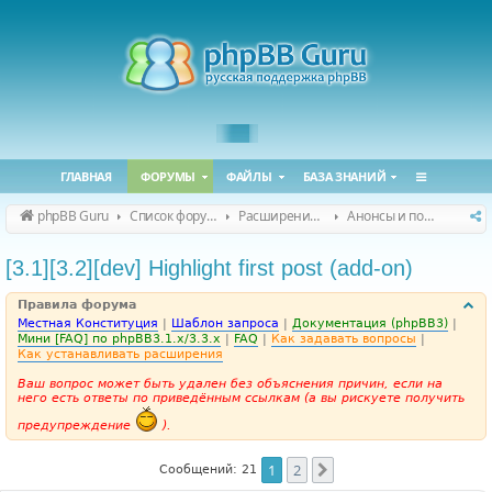
ГЛАВНАЯ
ФОРУМЫ
ФАЙЛЫ
БАЗА ЗНАНИЙ
phpBB Guru
Список форумов
Расширения phpBB
Анонсы и поддержка расширений для phpBB
[3.1][3.2][dev] Highlight first post (add-on)
Правила форума
Местная Конституция
|
Шаблон запроса
|
Документация (phpBB3)
|
Мини [FAQ] по phpBB3.1.x/3.3.x
|
FAQ
|
Как задавать вопросы
|
Как устанавливать расширения
Ваш вопрос может быть удален без объяснения причин, если на
него есть ответы по приведённым ссылкам (а вы рискуете получить
предупреждение
).
1
2
След.
Сообщений: 21