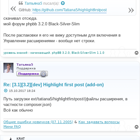
Татьяна5
писал(а):
GitHub:
https://github.com/Tatiana5/highlightfirstpost
скачивал отсюда.
мой форум phpbb 3.2.0 Black-Silver-Slim
После распаковки я его не вижу доступным для включения в
Управлении расширениями - вообще нет строки.
уровень знаний - начинающий. phpBB 3.2.0, Black-Silver-Slim 1.1.0
Татьяна5
Поддержка
Re: [3.1][3.2][dev] Highlight first post (add-on)
С
15.10.2017 18:24
о
о
Путь загрузки ext/tatiana5/highlightfirstpost/(файлы расширения, в
б
частности composer.json)
щ
е
Всё как обычно
н
и
е
Общие ошибки новичков (07.11.2005)
&
Как задавать вопросы
Мини FAQ
KRAT