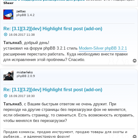
Sheer
zettas
phpBB 1.4.2
Re: [3.1][3.2][dev] Highlight first post (add-on)
С
16.09.2017 11:38
о
о
Татьяна5
, добрый день!
б
установил на форум phpBB 3.2.1 стиль
Modern-Silver phpBB 3.2.1
щ
е
расширение перестало работать. Куда необходимо внести правки
н
для исправления этой проблемы? Спасибо.
и
е
misterleks
phpBB 2.0.9
Re: [3.1][3.2][dev] Highlight first post (add-on)
С
16.09.2017 18:30
о
о
Татьяна5
, с Вашим быстрым ответом не очень дружит. При
б
переходе на другие страницы без перезагрузки фон не меняется,
щ
е
если обновить страницу, то смениться. Есть возможность исправить,
н
чтобы менялся без перезагрузки?
и
е
Продаю комиксы, продаю инструмент, продаю товары для охоты и
рыбаков... и администрирую форум!