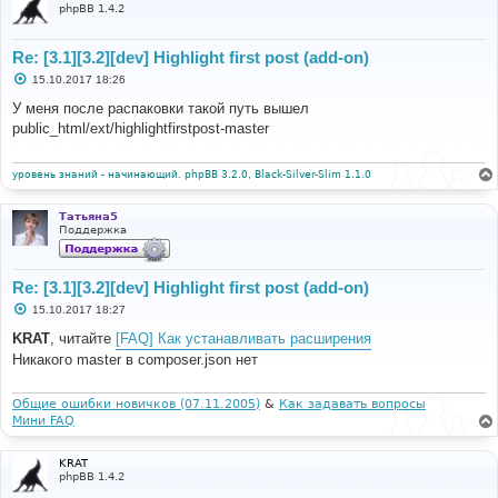
phpBB 1.4.2
Re: [3.1][3.2][dev] Highlight first post (add-on)
С
15.10.2017 18:26
о
о
У меня после распаковки такой путь вышел
б
public_html/ext/highlightfirstpost-master
щ
е
н
и
уровень знаний - начинающий. phpBB 3.2.0, Black-Silver-Slim 1.1.0
е
Татьяна5
Поддержка
Re: [3.1][3.2][dev] Highlight first post (add-on)
С
15.10.2017 18:27
о
о
KRAT
, читайте
[FAQ] Как устанавливать расширения
б
Никакого master в composer.json нет
щ
е
н
и
Общие ошибки новичков (07.11.2005)
&
Как задавать вопросы
е
Мини FAQ
KRAT
phpBB 1.4.2