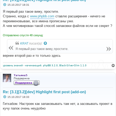
С
15.10.2017 18:31
о
о
Я первый раз такое вижу, простите.
б
Странно, когда с
www.phpbb.com
ставлю расширения - ничего не
щ
е
переименовываю, все имена прописаны уже.
н
А чем мотивирован такой способ запаковки файлов если не секрет ?
и
е
Отправлено спустя 48 секунд:
KRAT
писал(а):
Я первый раз такое вижу, простите.
вернее второй раз и то только здесь
уровень знаний - начинающий. phpBB 3.2.0, Black-Silver-Slim 1.1.0
Татьяна5
Поддержка
Re: [3.1][3.2][dev] Highlight first post (add-on)
С
15.10.2017 18:33
о
о
Гитхабом. Настроек как запаковывать там нет, а засовывать проект в
б
кучу папок очень неудобно
щ
е
н