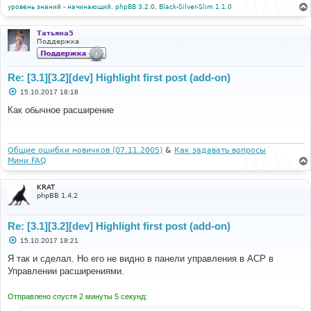
уровень знаний - начинающий. phpBB 3.2.0, Black-Silver-Slim 1.1.0
Татьяна5
Поддержка
Re: [3.1][3.2][dev] Highlight first post (add-on)
С
15.10.2017 18:18
о
о
Как обычное расширение
б
щ
е
н
и
Общие ошибки новичков (07.11.2005)
&
Как задавать вопросы
е
Мини FAQ
KRAT
phpBB 1.4.2
Re: [3.1][3.2][dev] Highlight first post (add-on)
С
15.10.2017 18:21
о
о
Я так и сделал. Но его не видно в панели управления в ACP в
б
Управлении расширениями.
щ
е
н
Отправлено спустя 2 минуты 5 секунд:
и
е