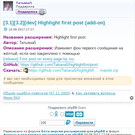
Татьяна5
Поддержка
[3.1][3.2][dev] Highlight first post (add-on)
С
14.08.2017 17:17
о
о
Название расширения:
Highlight first post
б
Автор:
Татьяна5
щ
е
Описание расширения:
Изменяет фон первого сообщения на
н
жёлтый, если оно закреплено с помощью
и
е
[release] First post on every page by rxu
GitHub:
https://github.com/Tatiana5/highlightfirstpost
Скачать:
https://github.com/Tatiana5/highlightfi ... master.zip
У вас нет необходимых прав для просмотра вложений в этом
сообщении.
Общие ошибки новичков (07.11.2005)
&
Как задавать вопросы
Мини FAQ
Поддержать phpBB Guru
Перенесено из форума
Бета-версии расширений для phpBB
в форум
Анонсы и поддержка расширений для phpBB
03.09.2017 17:54 модератором