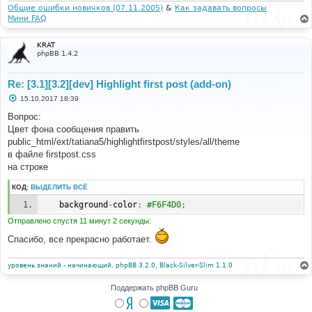
и
Общие ошибки новичков (07.11.2005)
&
Как задавать вопросы
е
Мини FAQ
KRAT
phpBB 1.4.2
Re: [3.1][3.2][dev] Highlight first post (add-on)
С
15.10.2017 18:39
о
о
Вопрос:
б
Цвет фона сообщения править
щ
е
public_html/ext/tatiana5/highlightfirstpost/styles/all/theme
н
в файле firstpost.css
и
е
на строке
КОД:
ВЫДЕЛИТЬ ВСЁ
	background
-
color
:
#F6F4D0;
Отправлено спустя 11 минут 2 секунды:
Спасибо, все прекрасно работает.
уровень знаний - начинающий. phpBB 3.2.0, Black-Silver-Slim 1.1.0
Поддержать phpBB Guru