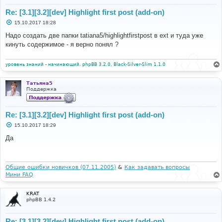
Re: [3.1][3.2][dev] Highlight first post (add-on)
С
15.10.2017 18:28
о
о
Надо создать две папки tatiana5/highlightfirstpost в ext и туда уже
б
кинуть содержимое - я верно понял ?
щ
е
н
и
уровень знаний - начинающий. phpBB 3.2.0, Black-Silver-Slim 1.1.0
е
Татьяна5
Поддержка
Re: [3.1][3.2][dev] Highlight first post (add-on)
С
15.10.2017 18:29
о
о
Да
б
щ
е
н
и
Общие ошибки новичков (07.11.2005)
&
Как задавать вопросы
е
Мини FAQ
KRAT
phpBB 1.4.2
Re: [3.1][3.2][dev] Highlight first post (add-on)