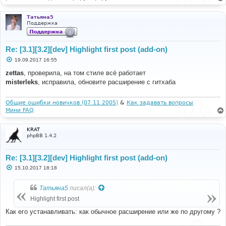
Татьяна5
Поддержка
Re: [3.1][3.2][dev] Highlight first post (add-on)
С
19.09.2017 16:55
о
о
zettas
, проверила, на том стиле всё работает
б
misterleks
, исправила, обновите расширение с гитхаба
щ
е
н
и
Общие ошибки новичков (07.11.2005)
&
Как задавать вопросы
е
Мини FAQ
KRAT
phpBB 1.4.2
Re: [3.1][3.2][dev] Highlight first post (add-on)
С
15.10.2017 18:18
о
о
б
Татьяна5
писал(а):
щ
е
Highlight first post
н
и
Как его устанавливать: как обычное расширение или же по другому ?
е