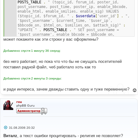
POSTS_TABLE 
.
" (topic_id, forum_id, poster_id, 
$last_post_data
[
'post_created'
];
post_username, post_time, poster_ip, enable_bbcode, 
$last_post_time
=
$last_post_data
[
'post_time'
];
enable_html, enable_smilies, enable_sig) VALUES 
$last_html
=
$last_post_data
[
'enable_html'
];
($topic_id, $forum_id, "
.
$userdata
[
'user_id'
]
.
", 
$last_bbcode
=
$last_post_data
[
'enable_bbcode'
];
'$post_username', $current_time, '$user_ip', 
$last_smilies
=
$bbcode_on, $html_on, $smilies_on, $attach_sig)"
:
$last_post_data
[
'enable_smilies'
];
"UPDATE "
.
 POSTS_TABLE 
.
" SET post_username = 
$last_bbcode_uid
=
$last_post_data
[
'bbcode_uid'
];
'$post_username', enable_bbcode = $bbcode_on, 
$last_subject
=
$last_post_data
[
'post_subject'
];
может покажите как эти строки у вас оформлены?
enable_html = $html_on, enable_smilies = $smilies_on, 
$last_message
=
$last_post_data
[
'post_text'
];
enable_sig = $attach_sig"
.
$edited_sql
.
" WHERE 
post_id = $post_id"
;
$db
->
sql_freeresult
(
$result
);
Добавлено спустя 1 минуту 36 секунд:
# 
if
(
$last_bbcode_uid
!=
''
)
без него работает, но пока что что бы не смущать посетителей
#-----[ IN-LINE FIND ]-------------------------------
{
поставил радной файл, чеб работало хоть как то
----------- 
$last_message
=
 preg_replace
(
'/\:(([a-z0-
# 
9]:)?)'
.
$last_bbcode_uid
.
'/s'
,
''
,
,
 post_time 
$last_message
);
Добавлено спустя 2 минуты 3 секунды:
}
# 
и ради интереса, зачем дважды ставить одну и туже переменную?
#-----[ IN-LINE AFTER, ADD ]-------------------------
$last_message
=
 unprepare_message
(
$last_message
);
----------------- 
# 
// Adding slashes, we need this step for 
rxu
,
 post_created 
comparison
phpBB Guru
$last_subject
=
addslashes
(
$last_subject
);
# 
$last_message
=
addslashes
(
$last_message
);
#-----[ IN-LINE FIND ]-------------------------------
----------- 
// Preparing separator
# 
С
31.08.2006 20:32
$merged_after
=
(
$current_time
-
о
,
$current_time
$last_post_time
);
о
Виталz
, а текст ошибки процитировать - религия не позволяет?