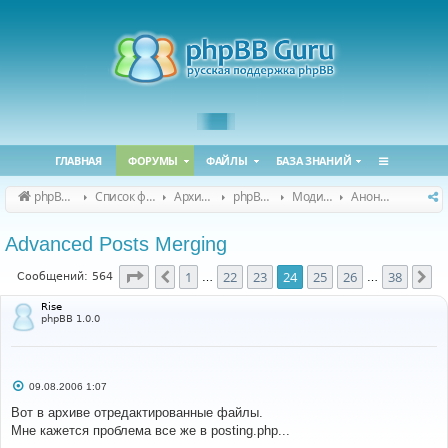
ГЛАВНАЯ
ФОРУМЫ
ФАЙЛЫ
БАЗА ЗНАНИЙ
phpBB Guru
Список форумов
Архивные форумы
phpBB 2.0.x (архив)
Модификация phpBB 2.0.x
Анонсы и поддержка модов для phpBB 2.0.x
Advanced Posts Merging
Страница
24
из
38
1
22
23
24
25
26
38
Пред.
Сл
Сообщений: 564
…
…
Rise
phpBB 1.0.0
С
09.08.2006 1:07
о
о
Вот в архиве отредактированные файлы.
б
Мне кажется проблема все же в posting.php...
щ
е