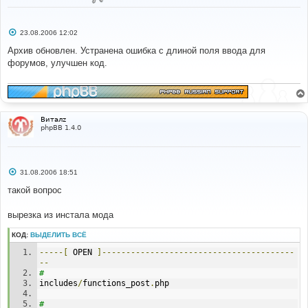
С
23.08.2006 12:02
о
о
Архив обновлен. Устранена ошибка с длиной поля ввода для
б
форумов, улучшен код.
щ
е
н
и
е
Виталz
phpBB 1.4.0
С
31.08.2006 18:51
о
о
такой вопрос
б
щ
е
вырезка из инстала мода
н
и
КОД:
ВЫДЕЛИТЬ ВСЁ
е
-----[
 OPEN 
]----------------------------------------
--
# 
includes
/
functions_post
.
php
# 