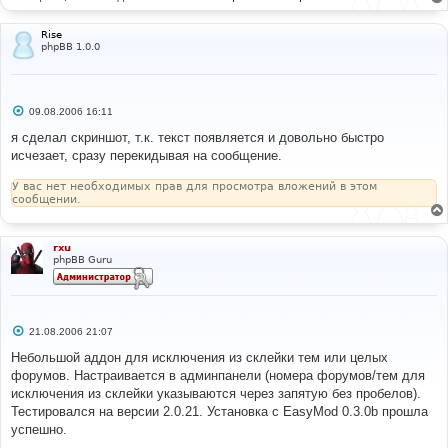
Rise
phpBB 1.0.0
С
09.08.2006 16:11
о
о
я сделал скриншот, т.к. текст появляется и довольно быстро
б
исчезает, сразу перекидывая на сообщение.
щ
е
н
У вас нет необходимых прав для просмотра вложений в этом
и
сообщении.
е
rxu
phpBB Guru
С
21.08.2006 21:07
о
о
Небольшой аддон для исключения из склейки тем или целых
б
форумов. Настраивается в админпанели (номера форумов/тем для
щ
е
исключения из склейки указываются через запятую без пробелов).
н
Тестировался на версии 2.0.21. Установка с EasyMod 0.3.0b прошла
и
е
успешно.