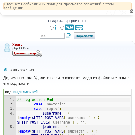
н
У вас нет необходимых прав для просмотра вложений в этом
и
сообщении.
е
Поддержать phpBB Guru
Xpert
phpBB Guru
С
09.08.2006 10:49
о
о
Да, именно там. Удалите все что касается мода из файла и ставьте
б
его код после
щ
е
н
КОД:
ВЫДЕЛИТЬ ВСЁ
и
е
// Log Action End
case
'newtopic'
:
case
'reply'
:
$username
=
(
!
empty
(
$HTTP_POST_VARS
[
'username'
])
)
?
$HTTP_POST_VARS
[
'username'
]
:
''
;
$subject
=
(
!
empty
(
$HTTP_POST_VARS
[
'subject'
])
)
?