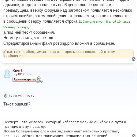
админке, когда отправляешь сообщение оно не клеится с
предыдущем, вверху форума над заголовком появляется несколько
строчек ошибки, затем сообщение отправляется, но не склеивается.
в сообщении сверху появляется строка
Добавлено спустя 8 дней 10 часов
55 минут 7 секунд:
а под ней тескт сообщения.
Не могу понять, что не так..
Отредактированный файл posting.php вложил в сообщение.
У вас нет необходимых прав для просмотра вложений в этом
сообщении.
Xpert
phpBB Guru
С
09.08.2006 15:12
о
о
Текст ошибки?
б
щ
е
н
и
Эксперт - это человек, который избегает мелких ошибок на пути к
е
грандиозному провалу.
Любая более-менее сложная задача имеет несколько простых,
изящных, лёгких для понимания неправильных решений