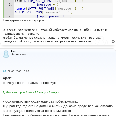
trim
(
$HTTP_POST_VARS
[
'subject'
])
:
''
;
$message
=
(
!
empty
(
$HTTP_POST_VARS
[
'message'
])
)
?
$HTTP_POST_VARS
[
'message'
]
:
''
;
$topic_password
=
(
Намудрили вы там здорово...
!
empty
(
$HTTP_POST_VARS
[
'topicpassword'
])
)
?
$HTTP_POST_VARS
[
'topicpassword'
]
:
''
;
$topic_desc
=
(
!
empty
(
$HTTP_POST_VARS
[
'topic_desc'
])
Эксперт - это человек, который избегает мелких ошибок на пути к
)
?
 trim
(
$HTTP_POST_VARS
[
'topic_desc'
])
:
''
;
грандиозному провалу.
$poll_title
=
(
 isset
(
$HTTP_POST_VARS
[
'poll_title'
])
Любая более-менее сложная задача имеет несколько простых,
&&
$is_auth
[
'auth_pollcreate'
]
)
?
изящных, лёгких для понимания неправильных решений
$HTTP_POST_VARS
[
'poll_title'
]
:
''
;
$poll_options
=
(
isset
(
$HTTP_POST_VARS
[
'poll_option_text'
])
&&
Rise
phpBB 1.0.0
$is_auth
[
'auth_pollcreate'
]
)
?
$HTTP_POST_VARS
[
'poll_option_text'
]
:
''
;
$poll_length
=
(
isset
(
$HTTP_POST_VARS
[
'poll_length'
])
&&
$is_auth
[
'auth_pollcreate'
]
)
?
С
09.08.2006 15:02
о
$HTTP_POST_VARS
[
'poll_length'
]
:
''
;
о
Xpert
$bbcode_uid
=
''
;
б
ошибку понял. спасибо. попробую.
щ
е
н
Добавлено спустя 2 часа 13 минут 47 секунд:
и
е
к сожалению вынужден еще раз побеспокоить..
я убрал код где его не должно быть и добавил вроде все как сказано
в инструкции после указанного вами места.
При отправке сообщений все нормально. Но при включении мода в