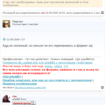
У вас нет необходимых прав для просмотра вложений в этом
сообщении.
Последний раз редактировалось
rxu
23.08.2006 16:31, всего редактировалось 1 раз.
Поручик
Former team member
С
22.08.2006 7:27
о
о
Адд-он полезный, но нельзя ли его перепаковать в формат zip
б
щ
е
н
и
Профессионал - тот же дилетант, только знающий, где ошибётся.
е
Генератор db_update.php для phpBB2 с некоторыми удобствами
.
Многие моды я беру или ищу
здесь
,
здесь
,
тут
Все консультации только на форуме, приваты и стук в аську по
таким вопросам игнорируются!
FAQ-phpBB3
|
Ошибки новичков, или как не поссориться с модератором
|
Правила конференции
наш форум
http://forum.aeroion.ru/cat1.html
rxu
phpBB Guru