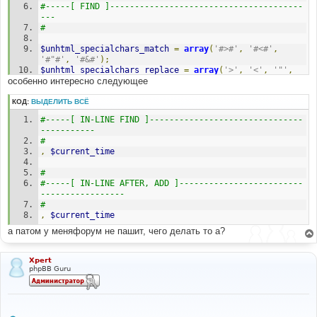
#-----[ FIND ]---------------------------------------
--- 
# 
$unhtml_specialchars_match
=
array
(
'#>#'
,
'#<#'
,
'#"#'
,
'#&#'
);
$unhtml_specialchars_replace
=
array
(
'>'
,
'<'
,
'"'
,
особенно интересно следующее
'&'
);
# 
КОД:
ВЫДЕЛИТЬ ВСЁ
#-----[ AFTER, ADD ]---------------------------------
#-----[ IN-LINE FIND ]-------------------------------
--------- 
-----------
#
# 
//
,
$current_time
// Post an addon to the existing post
//
# 
function
 submit_merged_post
(
$post_id
,
$forum_id
,
#-----[ IN-LINE AFTER, ADD ]-------------------------
$subject
,
$message
,
&
$return_message
,
&
$return_meta
)
-----------------
{
# 
global
$board_config
,
$db
,
$lang
,
$phpEx
,
,
$current_time
$phpbb_root_path
;
а патом у меняфорум не пашит, чего делать то а?
include
(
$phpbb_root_path
.
'language/lang_'
.
$board_config
[
'default_lang'
]
.
'/lang_merge.'
.
$phpEx
);
Xpert
phpBB Guru
include
(
$phpbb_root_path
.
'includes/functions_search.'
.
$phpEx
);
$current_time
=
 time
();