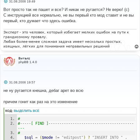
С
31.08.2006 19:49
// Check message
о
if
(
empty
(
$message
)
)
о
Вот просто так не пашет и все? И никак не ругается? Не верю! (с)
б
{
С инструкцией все нормально, не вы первый кто мод ставит и не вы
щ
		message_die
(
GENERAL_MESSAGE
,
е
первый, кто думает что здесь ошибка.
$lang
[
'Empty_message'
]);
н
}
и
е
Эксперт - это человек, который избегает мелких ошибок на пути к
$sql
=
"SELECT p.post_created, p.post_time, 
грандиозному провалу.
p.enable_html, p.enable_bbcode, p.enable_smilies, 
Любая более-менее сложная задача имеет несколько простых,
pt.* 
изящных, лёгких для понимания неправильных решений
		FROM "
.
 POSTS_TABLE 
.
" p, "
.
POSTS_TEXT_TABLE 
.
" pt
Виталz
		WHERE p.post_id = $post_id
phpBB 1.4.0
			AND pt.post_id = p.post_id"
;
$result
=
$db
->
sql_query
(
$sql
)
or
message_die
(
GENERAL_ERROR
,
'Could not obtain last 
post information'
,
''
,
__LINE__
,
__FILE__
,
$sql
);
С
31.08.2006 19:57
о
$last_post_data
=
$db
->
sql_fetchrow
(
$result
);
о
не ну ругается кнешна, дебаг арет во всю
б
щ
// Flood control
е
причем гонит как раз на это изменение
if
(
(
$current_time
-
н
intval
(
$last_post_data
[
'post_time'
]))
<
и
КОД:
ВЫДЕЛИТЬ ВСЁ
intval
(
$board_config
[
'merge_flood_interval'
])
)
е
{
# 
		message_die
(
GENERAL_MESSAGE
,
#-----[ FIND ]---------------------------------------
$lang
[
'Flood_Error'
]);
--- 
}
# 
$sql
=
(
$mode
!=
"editpost"
)
?
"INSERT INTO "
.
$last_post_created
=