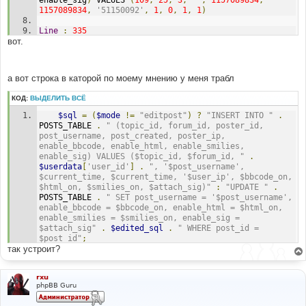
$last_subject
);
1157089834
,
'51150092'
,
1
,
0
,
1
,
1
)
$last_message
=
str_replace
(
"\'"
,
"''"
,
$last_message
);
Line
:
335
вот.
File
:
 functions_post
.
php 
$sql
=
"UPDATE "
.
 POSTS_TEXT_TABLE 
.
" SET 
post_text = '$message' WHERE post_id = $post_id"
;
$result
=
$db
->
sql_query
(
$sql
)
or
message_die
(
GENERAL_ERROR
,
'Could not update post 
а вот строка в каторой по моему мнению у меня трабл
text information'
,
''
,
__LINE__
,
__FILE__
,
$sql
);
КОД:
ВЫДЕЛИТЬ ВСЁ
$sql
=
"UPDATE "
.
 POSTS_TABLE 
.
" SET post_time 
= $current_time WHERE post_id = $post_id"
;
$sql
=
(
$mode
!=
"editpost"
)
?
"INSERT INTO "
.
$result
=
$db
->
sql_query
(
$sql
)
or
POSTS_TABLE 
.
" (topic_id, forum_id, poster_id, 
message_die
(
GENERAL_ERROR
,
'Could not update last 
post_username, post_created, poster_ip, 
post time'
,
''
,
__LINE__
,
__FILE__
,
$sql
);
enable_bbcode, enable_html, enable_smilies, 
enable_sig) VALUES ($topic_id, $forum_id, "
.
$sql
=
"UPDATE "
.
 FORUMS_TABLE 
.
" SET 
$userdata
[
'user_id'
]
.
", '$post_username', 
forum_last_post_id = $post_id WHERE forum_id = 
$current_time, $current_time, '$user_ip', $bbcode_on, 
$forum_id"
;
$html_on, $smilies_on, $attach_sig)"
:
"UPDATE "
.
$result
=
$db
->
sql_query
(
$sql
)
or
POSTS_TABLE 
.
" SET post_username = '$post_username', 
message_die
(
GENERAL_ERROR
,
'Could not update forum 
enable_bbcode = $bbcode_on, enable_html = $html_on, 
last post id'
,
''
,
__LINE__
,
__FILE__
,
$sql
);
enable_smilies = $smilies_on, enable_sig = 
$attach_sig"
.
$edited_sql
.
" WHERE post_id = 
// Search routines
$post_id"
;
	remove_search_post
(
$post_id
);
так устроит?
	add_search_words
(
'single'
,
$post_id
,
stripslashes
(
$message
),
stripslashes
(
$subject
));
rxu
phpBB Guru
// Meta & return message
$return_meta
=
'<meta http-equiv="refresh" 