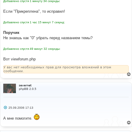
{topicrow.LAST_POST_AUTHOR} {topicrow.LAST_POST_IMG}
Добавлено спустя 1 минуту 34 секунды:
н
</span></td>
и
</tr>
е
Если "Прикреплена", то исправил!
<!-- END topicrow -->
<!-- BEGIN switch_no_topics -->
Добавлено спустя 1 час 15 минут 7 секунд:
<tr>
<td
class
=
"row1"
colspan
=
"6"
height
=
"30"
align
=
"center"
valign
=
"middle"
><span
class
=
"gen"
>
Поручик
{L_NO_TOPICS}
</span></td>
Не знаешь как "0" убрать перед названием темы?
</tr>
<!-- END switch_no_topics -->
Добавлено спустя 49 минут 32 секунды:
<tr>
<td
class
=
"catBottom"
align
=
"center"
valign
=
"middle"
colspan
=
"6"
height
=
"28"
><span
Вот viewforum.php
class
=
"genmed"
>
{L_DISPLAY_TOPICS}:&nbsp;
У вас нет необходимых прав для просмотра вложений в этом
{S_SELECT_TOPIC_DAYS}&nbsp;{S_DISPLAY_ORDER}
сообщении.
<input
type
=
"submit"
class
=
"liteoption"
value
=
"{L_GO}"
name
=
"submit"
/>
</span></td>
</tr>
severnet
phpBB 2.0.5
</table>
С
25.09.2006 17:13
о
о
А мне помогите.
б
щ
е
н
и