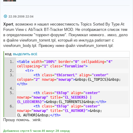
С
22.09.2006 22:04
о
о
Xpert
, возможно я нашел несовестимость Topics Sorted By Type At
б
Forum View с AbTrack BT-Tracker MOD. Не отображается список тем
щ
е
в определенном "торрент-форуме". Покумекал немного.. имхо, дело
н
в файле viewforum_torrent.tpl, который из инклуда работает с
и
е
viewforum_body.tpl. Привожу ниже файл viewforum_torrent.tpl:
КОД:
ВЫДЕЛИТЬ ВСЁ
<table
width
=
"100%"
border
=
"0"
cellpadding
=
"4"
cellspacing
=
"1"
class
=
"forumline"
>
<tr>
<th
class
=
"thCornerL"
align
=
"center"
colspan
=
"2"
nowrap
=
"nowrap"
>
&nbsp;{L_TOPICS}&nbsp;
</th>
<th
class
=
"thTop"
align
=
"center"
nowrap
=
"nowrap"
title
=
"{L_SEEDERS} | 
{L_LEECHERS}"
>
&nbsp;{L_TORRENTS}&nbsp;
</th>
<th
class
=
"thTop"
align
=
"center"
nowrap
=
"nowrap"
title
=
"{L_AUTHOR}"
>
&nbsp;
{L_AUTHOR}&nbsp;
</th>
Прошу помочь. :wink:
<th
class
=
"thTop"
align
=
"center"
nowrap
=
"nowrap"
title
=
"{L_REPLIES} | 
Добавлено спустя 5 часов 46 минут 28 секунд:
{L_VIEWS}"
>
&nbsp;{L_REPLIES}&nbsp;
</th>