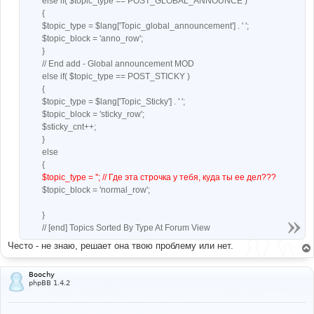
else if( $topic_type == POST_GLOBAL_ANNOUNCE )
{
$topic_type = $lang['Topic_global_announcement'] . ' ';
$topic_block = 'anno_row';
}
// End add - Global announcement MOD
else if( $topic_type == POST_STICKY )
{
$topic_type = $lang['Topic_Sticky'] . ' ';
$topic_block = 'sticky_row';
$sticky_cnt++;
}
else
{
$topic_type = ''; // Где эта строчка у тебя, куда ты ее дел???
$topic_block = 'normal_row';
}
// [end] Topics Sorted By Type At Forum View
Често - не знаю, решает она твою проблему или нет.
Boochy
phpBB 1.4.2