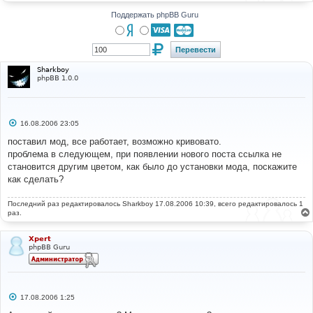
н
и
Поддержать phpBB Guru
е
Sharkboy
phpBB 1.0.0
С
16.08.2006 23:05
о
о
поставил мод, все работает, возможно кривовато.
б
проблема в следующем, при появлении нового поста ссылка не
щ
е
становится другим цветом, как было до установки мода, поскажите
н
как сделать?
и
е
Последний раз редактировалось
Sharkboy
17.08.2006 10:39, всего редактировалось 1
раз.
Xpert
phpBB Guru
С
17.08.2006 1:25
о
о