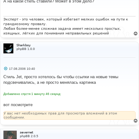
А на какой стиль ставили? Может в этом дело?
б
щ
е
н
и
Эксперт - это человек, который избегает мелких ошибок на пути к
е
грандиозному провалу.
Любая более-менее сложная задача имеет несколько простых,
изящных, лёгких для понимания неправильных решений
Sharkboy
phpBB 1.0.0
С
17.08.2006 10:40
о
о
Стиль Jet, просто хотелось бы чтобы ссылки на новые темы
б
подсвечивались, а не просто менялась картинка
щ
е
н
Добавлено спустя 1 минуту 46 секунд:
и
е
вот посмотрите
У вас нет необходимых прав для просмотра вложений в этом
сообщении.
severnet
phpBB 2.0.5