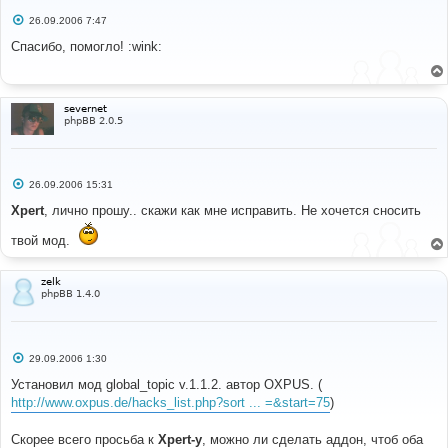
С
26.09.2006 7:47
о
о
Спасибо, помогло! :wink:
б
щ
е
н
и
severnet
е
phpBB 2.0.5
С
26.09.2006 15:31
о
о
Xpert
, лично прошу.. скажи как мне исправить. Не хочется сносить
б
щ
твой мод.
е
н
и
е
zelk
phpBB 1.4.0
С
29.09.2006 1:30
о
о
Установил мод global_topic v.1.1.2. автор OXPUS. (
б
http://www.oxpus.de/hacks_list.php?sort ... =&start=75
)
щ
е
н
Скорее всего просьба к
Xpert-у
, можно ли сделать аддон, чтоб оба
и