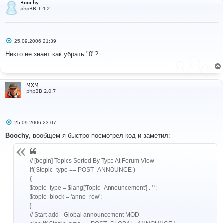
Boochy
е
phpBB 1.4.2
С
25.09.2006 21:39
о
о
Никто не знает как убрать "0"?
б
щ
е
н
и
MXM
е
phpBB 2.0.7
С
25.09.2006 23:07
о
о
Boochy
, вообщем я быстро посмотрел код и заметил:
б
щ
е
н
// [begin] Topics Sorted By Type At Forum View
и
if( $topic_type == POST_ANNOUNCE )
е
{
$topic_type = $lang['Topic_Announcement'] . ' ';
$topic_block = 'anno_row';
}
// Start add - Global announcement MOD