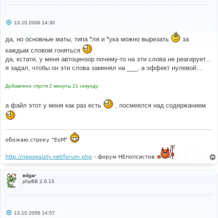
С
13.10.2006 14:30
о
о
да, но основные маты, типа *ля и *ука можно вырезать
за
б
щ
каждым словом гоняться
е
н
да, кстати, у меня автоцензор почему-то на эти слова не реагирует...
и
я задал, чтобы он эти слова заменял на ___, а эффект нулевой...
е
Добавлено спустя 2 минуты 21 секунду:
а файл этот у меня как раз есть
, посмеялся над содержанием
обожаю строку "EoM"
http://nepopsisty.net/forum.php
- форум НЕпопсистов
edgar
phpBB 2.0.13
С
13.10.2006 14:57
о