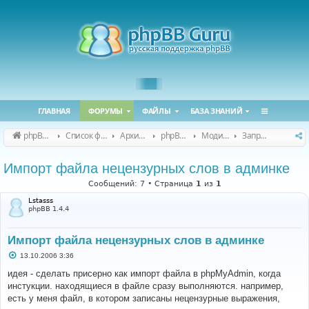
ГЛАВНАЯ
ФОРУМЫ
ФАЙЛЫ
БАЗА ЗНАНИЙ
phpBB Guru
Список форумов
Архивные форумы
phpBB 2.0.x (архив)
Модификация phpBB 2.0.x
Запросы модов для phpBB 2.0.x
Импорт файла нецензурных слов в админке
Сообщений: 7 • Страница
1
из
1
Lstasss
phpBB 1.4.4
Импорт файла нецензурных слов в админке
С
13.10.2006 3:36
о
о
идея - сделать присерно как импорт файла в phpMyAdmin, когда
б
инстукции. находящиеся в файле сразу выполняются. например,
щ
е
есть у меня файл, в котором записаны нецензурные выражения,
н