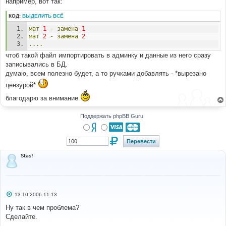
например, вот так:
и
е
КОД:
ВЫДЕЛИТЬ ВСЁ
мат
1
-
замена
1
мат
2
-
замена
2
....
чтоб такой файл импортировать в админку и данные из него сразу
записывались в БД.
думаю, всем полезно будет, а то ручками добавлять - *вырезано
цензурой*
благодарю за внимание
Поддержать phpBB Guru
Stas!
С
13.10.2006 11:13
о
о
Ну так в чем проблема?
б
Сделайте.
щ
е