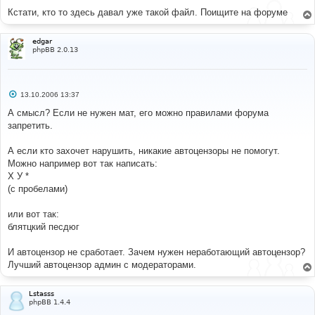
н
Кстати, кто то здесь давал уже такой файл. Поищите на форуме
и
е
edgar
phpBB 2.0.13
С
13.10.2006 13:37
о
о
А смысл? Если не нужен мат, его можно правилами форума
б
запретить.
щ
е
н
А если кто захочет нарушить, никакие автоцензоры не помогут.
и
е
Можно например вот так написать:
Х У *
(с пробелами)
или вот так:
блятцкий песдюг
И автоцензор не сработает. Зачем нужен неработающий автоцензор?
Лучший автоцензор админ с модераторами.
Lstasss
phpBB 1.4.4