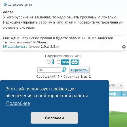
С
13.10.2006 15:58
о
о
edgar
б
У кого русские не заменяет, то надо решать проблемы с локалью.
щ
е
Раскомментировать строчку в lang_main и проверить установлена ли
н
локаль в системе.
и
е
Еще одно нарушение правил и будете забанены. © Mr. Anderson
Ты очистил кеш? © Sheer
https://siava.ru
(phpbb
2.0.x
3.5.x)
Поддержать phpBB Guru
Сообщений: 7 • Страница
1
из
1
Перейти
Этот сайт использует cookies для
Главная
Форумы
Наша команда
О команде
Конфиденциальность
обеспечения своей корректной работы.
Подробнее
Time: 0.139s
| Peak Memory Usage: 2.93 МБ | GZIP: Off |
Queries: 40
© phpBB Guru, 2004—2026
Согласен
Powered by
phpBB
Style by
Artodia