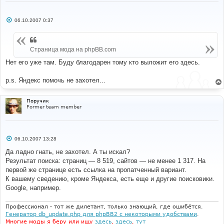
С
06.10.2007 0:37
о
о
б
щ
Страница мода на phpBB.com
е
н
и
Нет его уже там. Буду благодарен тому кто выложит его здесь.
е
p.s. Яндекс помочь не захотел...
Поручик
Former team member
С
06.10.2007 13:28
о
о
Да ладно гнать, не захотел. А ты искал?
б
Результат поиска: страниц — 8 519, сайтов — не менее 1 317. На
щ
е
первой же странице есть ссылка на пропатченный вариант.
н
К вашему сведению, кроме Яндекса, есть еще и другие поисковики.
и
е
Google, например.
Профессионал - тот же дилетант, только знающий, где ошибётся.
Генератор db_update.php для phpBB2 с некоторыми удобствами
.
Многие моды я беру или ищу
здесь
,
здесь
,
тут