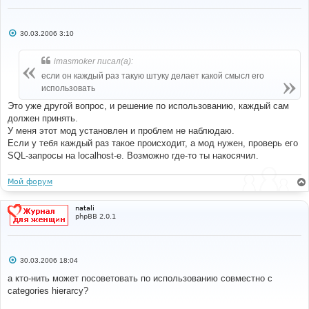
С
30.03.2006 3:10
о
о
б
imasmoker писал(а):
щ
е
если он каждый раз такую штуку делает какой смысл его
н
использовать
и
е
Это уже другой вопрос, и решение по использованию, каждый сам
должен принять.
У меня этот мод установлен и проблем не наблюдаю.
Если у тебя каждый раз такое происходит, а мод нужен, проверь его
SQL-запросы на localhost-е. Возможно где-то ты накосячил.
Мой форум
natali
phpBB 2.0.1
С
30.03.2006 18:04
о
о
а кто-нить может посоветовать по использованию совместно с
б
categories hierarcy?
щ
е
н