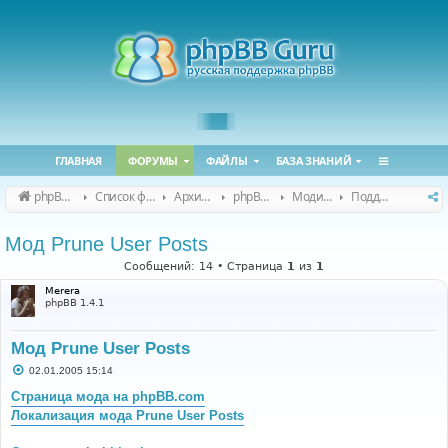
ГЛАВНАЯ
ФОРУМЫ
ФАЙЛЫ
БАЗА ЗНАНИЙ
phpBB Guru
Список форумов
Архивные форумы
phpBB 2.0.x (архив)
Модификация phpBB 2.0.x
Поддержка модов для phpBB 2.0.x
Мод Prune User Posts
Сообщений: 14 • Страница
1
из
1
Merera
phpBB 1.4.1
Мод Prune User Posts
С
02.01.2005 15:14
о
о
Страница мода на phpBB.com
б
Локализация мода Prune User Posts
щ
е
н