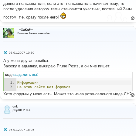
б
данного пользователя, если этот пользователь начинал тему, то
щ
е
после удаления автором темы становится участник, постивший 2-ым
н
и
постом, т.е. сразу после него!
е
-=XaKeP=-
Former team member
С
06.01.2007 10:50
о
о
А у меня другая ошибка.
б
Захожу в админку, выбираю Prune Posts, а он мне пишет:
щ
е
н
КОД:
ВЫДЕЛИТЬ ВСЁ
и
е
Информация
На
этом
сайте
нет
форумов
Хотя форумы у меня есть. Может это из-за установленого мода СН?
dnk
phpBB 2.0.4
С
06.01.2007 18:05
о