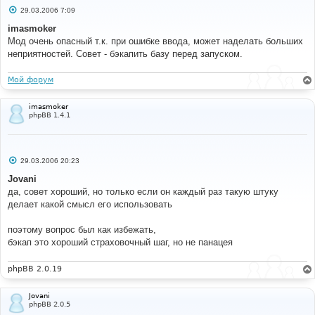
С
29.03.2006 7:09
о
о
imasmoker
б
Мод очень опасный т.к. при ошибке ввода, может наделать больших
щ
е
неприятностей. Совет - бэкапить базу перед запуском.
н
и
е
Мой форум
imasmoker
phpBB 1.4.1
С
29.03.2006 20:23
о
о
Jovani
б
да, совет хороший, но только если он каждый раз такую штуку
щ
е
делает какой смысл его использовать
н
и
е
поэтому вопрос был как избежать,
бэкап это хороший страховочный шаг, но не панацея
phpBB 2.0.19
Jovani
phpBB 2.0.5