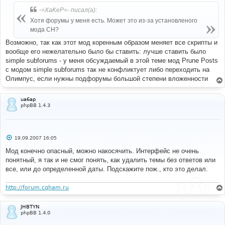
о
б
-=XaKeP=- писал(а):
щ
е
Хотя форумы у меня есть. Может это из-за установленого
н
мода СН?
и
е
Возможно, так как этот мод коренным образом меняет все скрипты и
вообще его нежелательно было бы ставить: лучше ставить было
simple subforums - у меня обсуждаемый в этой теме мод Prune Posts
с модом simple subforums так не конфликтует либо переходить на
Олимпус, если нужны подфорумы большой степени вложенности
ua6ap
phpBB 1.4.3
С
19.09.2007 16:05
о
о
Мод конечно опасный, можно накосячить. Интерфейс не очень
б
понятный, я так и не смог понять, как удалить темы без ответов или
щ
е
все, или до определенной даты. Подскажите пож., кто это делал.
н
и
е
http://forum.cqham.ru
JHBTYN
phpBB 1.4.0