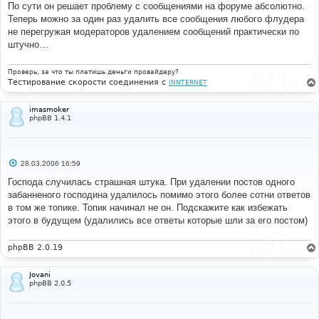
е
По сути он решает проблему с сообщениями на форуме абсолютно.
н
Теперь можно за один раз удалить все сообщения любого флудера
и
е
не перегружая модераторов удалением сообщений практически по
штучно…
Проверь, за что ты платишь деньги провайдеру?
Тестирование скорости соединения с
INNTERNET
imasmoker
phpBB 1.4.1
С
28.03.2006 16:59
о
о
Господа случилась страшная штука. При удалении постов одного
б
забанненого господина удалилось помимо этого более сотни ответов
щ
е
в том же топике. Топик начинал не он. Подскажите как избежать
н
этого в будущем (удалились все ответы которые шли за его постом)
и
е
phpBB 2.0.19
Jovani
phpBB 2.0.5