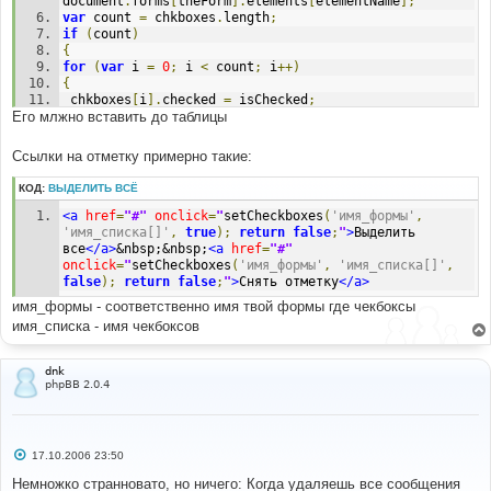
document
.
forms
[
theForm
].
elements
[
elementName
];
var
 count 
=
 chkboxes
.
length
;
if
(
count
)
{
for
(
var
 i 
=
0
;
 i 
<
 count
;
 i
++)
{
 chkboxes
[
i
].
checked 
=
 isChecked
;
Его млжно вставить до таблицы
}
}
else
Ссылки на отметку примерно такие:
{
chkboxes
.
checked 
=
 isChecked
;
КОД:
ВЫДЕЛИТЬ ВСЁ
}
return
true
;
<a
href
=
"#"
onclick
=
"
setCheckboxes
(
'имя_формы'
,
}
'имя_списка[]'
,
true
);
return
false
;
"
>
Выделить 
//-->
все
</a>
&nbsp;&nbsp;
<a
href
=
"#"
</script>
onclick
=
"
setCheckboxes
(
'имя_формы'
,
'имя_списка[]'
,
false
);
return
false
;
"
>
Снять отметку
</a>
имя_формы - соответственно имя твой формы где чекбоксы
имя_списка - имя чекбоксов
dnk
phpBB 2.0.4
С
17.10.2006 23:50
о
о
Немножко странновато, но ничего: Когда удаляешь все сообщения