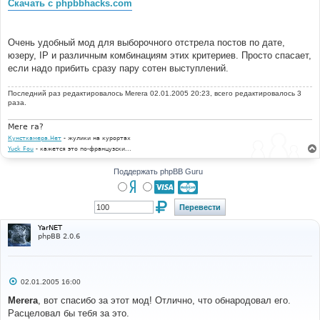
Скачать с phpbbhacks.com
и
е
Очень удобный мод для выборочного отстрела постов по дате,
юзеру, IP и различным комбинациям этих критериев. Просто спасает,
если надо прибить сразу пару сотен выступлений.
Последний раз редактировалось
Merera
02.01.2005 20:23, всего редактировалось 3
раза.
Mere ra?
Кунсткамера.Нет
- жулики на курортах
Yuck Fou
- кажется это по-французски...
Поддержать phpBB Guru
YarNET
phpBB 2.0.6
С
02.01.2005 16:00
о
о
Merera
, вот спасибо за этот мод! Отлично, что обнародовал его.
б
Расцеловал бы тебя за это.
щ