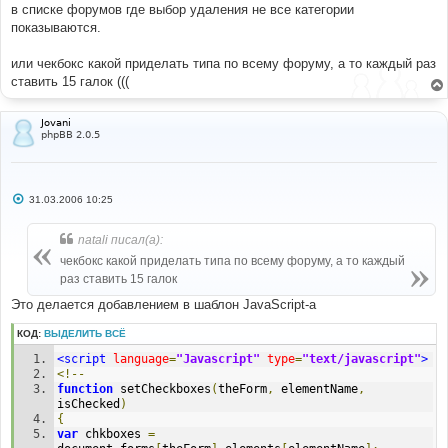
в списке форумов где выбор удаления не все категории
и
е
показываются.
или чекбокс какой приделать типа по всему форуму, а то каждый раз
ставить 15 галок (((
Jovani
phpBB 2.0.5
С
31.03.2006 10:25
о
о
б
natali писал(а):
щ
е
чекбокс какой приделать типа по всему форуму, а то каждый
н
раз ставить 15 галок
и
е
Это делается добавлением в шаблон JavaScript-а
КОД:
ВЫДЕЛИТЬ ВСЁ
<script
language
=
"Javascript"
type
=
"text/javascript"
>
<!--
function
 setCheckboxes
(
theForm
,
 elementName
,
isChecked
)
{
var
 chkboxes 
=