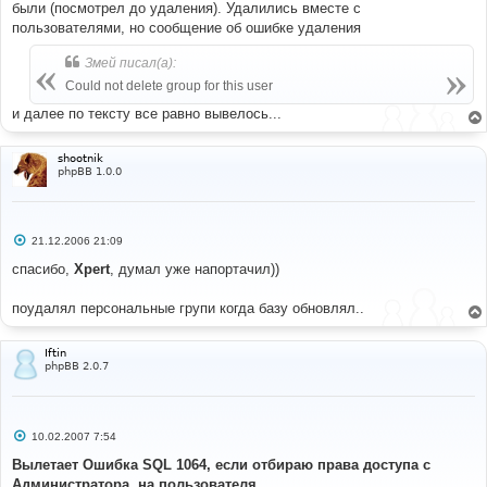
были (посмотрел до удаления). Удалились вместе с
пользователями, но сообщение об ошибке удаления
Змей писал(а):
Could not delete group for this user
и далее по тексту все равно вывелось...
shootnik
phpBB 1.0.0
С
21.12.2006 21:09
о
о
спасибо,
Xpert
, думал уже напортачил))
б
щ
е
поудалял персональные групи когда базу обновлял..
н
и
е
Iftin
phpBB 2.0.7
С
10.02.2007 7:54
о
о
Вылетает Ошибка SQL 1064, если отбираю права доступа с
б
Администратора, на пользователя...
щ