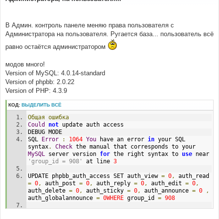
е
н
и
е
В Админ. контроль панеле меняю права пользователя с
Администратора на пользователя. Ругается база... пользователь всё
равно остаётся администратором
модов много!
Version of MySQL: 4.0.14-standard
Version of phpbb: 2.0.22
Version of PHP: 4.3.9
КОД:
ВЫДЕЛИТЬ ВСЁ
Общая
ошибка
Could
not
 update auth access
DEBUG MODE
SQL 
Error
:
1064
You
 have an error 
in
 your SQL 
syntax
.
Check
 the manual that corresponds to your 
MySQL
 server version 
for
 the right syntax to 
use
 near 
'group_id = 908'
 at line 
3
UPDATE phpbb_auth_access SET auth_view 
=
0
,
 auth_read 
=
0
,
 auth_post 
=
0
,
 auth_reply 
=
0
,
 auth_edit 
=
0
,
auth_delete 
=
0
,
 auth_sticky 
=
0
,
 auth_announce 
=
0
,
auth_globalannounce 
=
0WHERE
 group_id 
=
908
Line
:
225