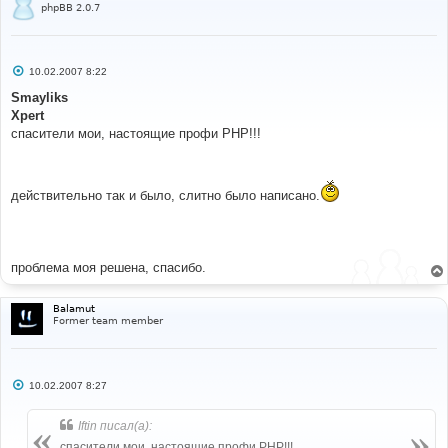
phpBB 2.0.7
С
10.02.2007 8:22
о
о
Smayliks
б
Xpert
щ
е
спасители мои, настоящие профи PHP!!!
н
и
е
действительно так и было, слитно было написано.
проблема моя решена, спасибо.
Balamut
Former team member
С
10.02.2007 8:27
о
о
б
Iftin писал(а):
щ
е
спасители мои, настоящие профи PHP!!!