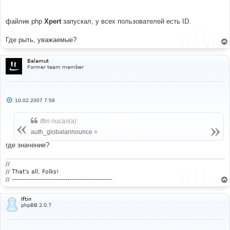
File
:
 admin_ug_auth
.
php
файлик php
Xpert
запускал, у всех пользователей есть ID.
Где рыть, уважаемые?
Balamut
Former team member
С
10.02.2007 7:58
о
о
б
Iftin писал(а):
щ
е
auth_globalannounce =
н
и
где значение?
е
//
// That's all, Folks!
// -------------------------------------------------
Iftin
phpBB 2.0.7