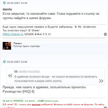
С
19.02.2007 13:18
о
о
danila
б
Если закрытая, то назначайте сами. Глаза подымите и ссылку на
щ
е
группы найдёте в шапке форума.
н
и
е
Еще одно нарушение правил и будете забанены. © Mr. Anderson
Ты очистил кеш? © Sheer
https://siava.ru
(phpbb
2.0.x
3.5.x)
Палыч
Former team member
С
19.02.2007 14:46
о
о
б
danila писал(а):
щ
е
В админке излазил везде - не нашел возможности включить
н
пользователя в какую-либо группу.
и
е
Прежде, чем лазить в админке, пользительно прочитать
Руководство (FAQ) 8)
Не все то WINDOWS, что висит... phpBB только учусь.
ICQ, email, ЛС - только для
личных
сообщений. Вопросы по phpbb только на форумах. По найму
не работаю.