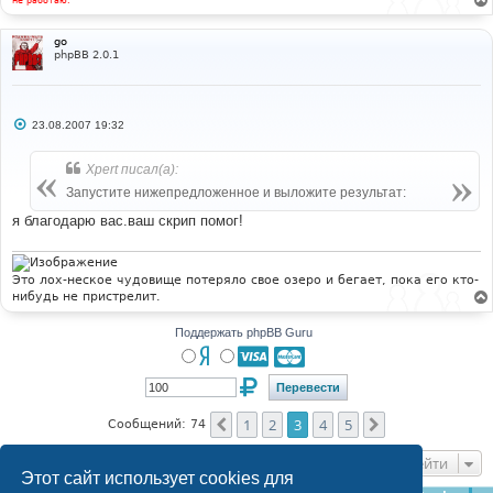
go
phpBB 2.0.1
С
23.08.2007 19:32
о
о
б
Xpert писал(а):
щ
е
Запустите нижепредложенное и выложите результат:
н
и
я благодарю вас.ваш скрип помог!
е
Это лох-неское чудовище потеряло свое озеро и бегает, пока его кто-
нибудь не пристрелит.
Поддержать phpBB Guru
1
2
3
4
5
Пред.
След.
Сообщений: 74
Перейти
Этот сайт использует cookies для