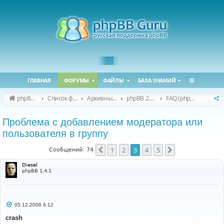
ГЛАВНАЯ
ФОРУМЫ
ФАЙЛЫ
БАЗА ЗНАНИЙ
phpBB Guru
Список форумов
Архивные форумы
phpBB 2.0.x (архив)
FAQ (phpBB 2.0.x)
Проблема с добавлением модератора или
пользователя в группу
1
2
3
4
5
Пред.
След.
Сообщений: 74
Diesel
phpBB 1.4.1
С
05.12.2006 6:12
о
о
crash
б