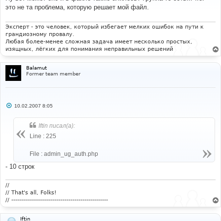
б
это не та проблема, которую решает мой файл.
щ
е
н
и
Эксперт - это человек, который избегает мелких ошибок на пути к
е
грандиозному провалу.
Любая более-менее сложная задача имеет несколько простых,
изящных, лёгких для понимания неправильных решений
Balamut
Former team member
С
10.02.2007 8:05
о
о
б
Iftin писал(а):
щ
е
Line : 225
н
и
е
File : admin_ug_auth.php
- 10 строк
//
// That's all, Folks!
// -------------------------------------------------
Iftin