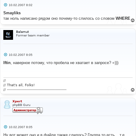
С
10.02.2007 8:02
о
о
Smayliks
б
так ноль написано рядом оно почему-то слилось со словом
WHERE
щ
е
н
и
Balamut
е
Former team member
С
10.02.2007 8:05
о
о
Iftin
, наверное потому, что пробела не хватает в запросе? =)))
б
щ
е
н
и
//
е
// That's all, Folks!
// -------------------------------------------------
Xpert
phpBB Guru
С
10.02.2007 8:05
о
о
Ну вот может оно и в файле также слилось? Группа то есть... т.е.