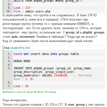
DELETE FROM phpbb_groups WHERE group_id 
=
Line
:
157
File
:
 admin_users
.
php
В phpmyadmin вижу, что группа и не создавалась. В базе 178 ID
пользователей (с ними все в порядке). 179-й получает при
регистрации группу (почему-то с чумным номером 8388607), а
последующие - нет. Если удалить всех, начиная со 179-го, история
повторится - ему группу, остальным нет. У
group_id
в
phpbb_groups
стоит
auto_increment
. Ошибка в таблицах? Тогда где ее искать?
Код от уважаемого Xpert после выполнения дал такой отклик:
КОД:
ВЫДЕЛИТЬ ВСЁ
Could
not
 insert data 
into
 groups table
DEBUG MODE
INSERT INTO phpbb_groups 
(
group_id
,
 group_name
,
group_description
,
 group_single_user
,
group_moderator
)
 VALUES 
(
8388608
,
''
,
'Personal 
User'
,
1
,
0
)
Line
:
65
Добавлено спустя 9 часов 48 минут 16 секунд:
Еще интереснее...
Только что удалил юзеров с ID 176 и 177. В
user_group
у них группы