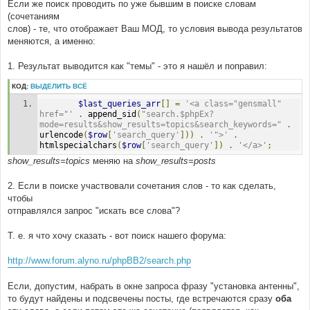
Если же поиск проводить по уже бывшим в поиске словам
(сочетаниям
слов) - те, что отображает Ваш МОД, то условия вывода результатов
меняются, а именно:
1. Результат выводится как "темы" - это я нашёл и поправил:
КОД:
ВЫДЕЛИТЬ ВСЁ
$last_queries_arr
[]
=
'<a class="gensmall" 
href="'
.
 append_sid
(
"search.$phpEx?
mode=results&show_results=topics&search_keywords="
.
urlencode
(
$row
[
'search_query'
]))
.
'">'
.
htmlspecialchars
(
$row
[
'search_query'
])
.
'</a>'
;
show_results=topics
меняю на
show_results=posts
2. Если в поиске участвовали сочетания слов - то как сделать,
чтобы
отправлялся запрос "искать все слова"?
Т. е. я что хочу сказать - вот поиск нашего форума:
http://www.forum.alyno.ru/phpBB2/search.php
Если, допустим, набрать в окне запроса фразу "установка антенны",
то будут найдены и подсвечены посты, где встречаются сразу
оба