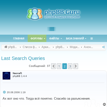
ГЛАВНАЯ
ФОРУМЫ
ФАЙЛЫ
БАЗА ЗНАНИЙ
phpBB Guru
Список форумов
Архивные форумы
phpBB 2.0.x (архив)
Модификация phpBB 2.0.x
Анонсы и поддержка модов для phpBB 2.0.x
Last Search Queries
1
2
3
Пред.
След.
Сообщений: 37
Neonaft
phpBB 1.4.4
С
20.08.2006 1:19
о
о
Ах вот оно что. Тогда всё понятно. Спасибо за разъяснения.
б
щ
е