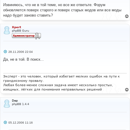
о
о
Извиняюсь, что не в той теме, но все же ответьте. Форум
б
обновляется поверх старого и поверх старых модов или все моды
щ
е
надо будет заново ставить?
н
и
е
Xpert
phpBB Guru
С
28.11.2006 22:04
о
о
Да, не в той. В поиск...
б
щ
е
н
и
Эксперт - это человек, который избегает мелких ошибок на пути к
е
грандиозному провалу.
Любая более-менее сложная задача имеет несколько простых,
изящных, лёгких для понимания неправильных решений
Dep
phpBB 1.4.4
С
05.12.2006 11:16
о
о