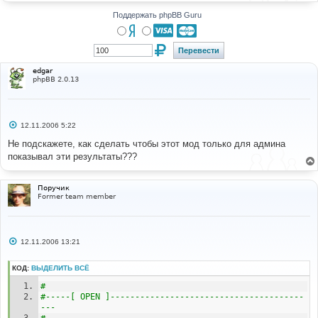
н
и
Поддержать phpBB Guru
е
edgar
phpBB 2.0.13
С
12.11.2006 5:22
о
о
Не подскажете, как сделать чтобы этот мод только для админа
б
показывал эти результаты???
щ
е
н
и
Поручик
е
Former team member
С
12.11.2006 13:21
о
о
б
КОД:
ВЫДЕЛИТЬ ВСЁ
щ
е
#
н
#-----[ OPEN ]---------------------------------------
и
---
е