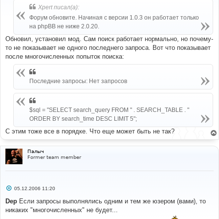
б
Xpert писал(а):
щ
е
Форум обновите. Начиная с версии 1.0.3 он работает только
н
на phpBB не ниже 2.0.20.
и
е
Обновил, установил мод. Сам поиск работает нормально, но почему-
то не показывает не одного последнего запроса. Вот что показывает
после многочисленных попыток поиска:
Последние запросы: Нет запросов
$sql = "SELECT search_query FROM " . SEARCH_TABLE . "
ORDER BY search_time DESC LIMIT 5";
С этим тоже все в порядке. Что еще может быть не так?
Палыч
Former team member
С
05.12.2006 11:20
о
о
Dep
Если запросы выполнялись одним и тем же юзером (вами), то
б
никаких "многочисленных" не будет...
щ
е