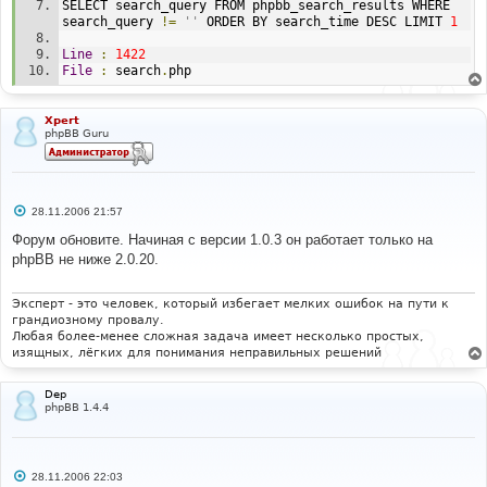
SELECT search_query FROM phpbb_search_results WHERE 
search_query 
!=
''
 ORDER BY search_time DESC LIMIT 
1
Line
:
1422
File
:
 search
.
php
Xpert
phpBB Guru
С
28.11.2006 21:57
о
о
Форум обновите. Начиная с версии 1.0.3 он работает только на
б
phpBB не ниже 2.0.20.
щ
е
н
и
Эксперт - это человек, который избегает мелких ошибок на пути к
е
грандиозному провалу.
Любая более-менее сложная задача имеет несколько простых,
изящных, лёгких для понимания неправильных решений
Dep
phpBB 1.4.4
С
28.11.2006 22:03