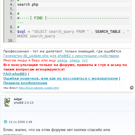
#
search
.
php
#
#-----[ FIND ]---------------------------------------
---
#
$sql
=
"SELECT search_query FROM "
.
 SEARCH_TABLE 
.
" 
WHERE search_query
#
#-----[ BEFORE, ADD ]--------------------------------
Профессионал - тот же дилетант, только знающий, где ошибётся.
----------
Генератор db_update.php для phpBB2 с некоторыми удобствами
.
#
Многие моды я беру или ищу
здесь
,
здесь
,
тут
if ($userdata['user_level'] == ADMIN)
Все консультации только на форуме, приваты и стук в аську по
{
таким вопросам игнорируются!
FAQ-phpBB3
|
#
Ошибки новичков, или как не поссориться с модератором
|
#-----[ FIND ]---------------------------------------
Правила конференции
---
наш форум
http://forum.aeroion.ru/cat1.html
#
	$last_queries_info = 
edgar
$lang['No_last_search_queries'];
phpBB 2.0.13
}
#
#-----[ AFTER, ADD ]---------------------------------
С
---------
13.11.2006 2:48
о
# After the closing brace
о
Блин, жалко, что на этом форуме нет кнопки спасибо или
#
б