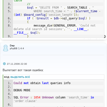
table
#-----[ FIND ]---------------------------------------
//
---
$sql
=
"DELETE FROM "
.
 SEARCH_TABLE 
.
"
#
			WHERE search_time < "
.
(
$current_time
-
{L_LAST_SEARCH_QUERIES_INFO}: 
(
int
)
$board_config
[
'session_length'
]);
{LAST_SEARCH_QUERIES_INFO}
if
(
!
$result
=
$db
->
sql_query
(
$sql
)
)
{
#
			message_die
(
GENERAL_ERROR
,
'Could not 
#-----[ IN-LINE FIND ]-------------------------------
delete old search id sessions'
,
''
,
__LINE__
,
-----------
__FILE__
,
$sql
);
#
}
:
#
Dep
#-----[ IN-LINE REPLACE WITH ]-----------------------
phpBB 1.4.4
-------------------
# remove this line
#
С
27.11.2006 22:30
о
о
Вылетает вот такая ошибка:
б
щ
КОД:
ВЫДЕЛИТЬ ВСЁ
е
н
Could
not
 obtain 
last
 queries info
и
е
DEBUG MODE
SQL 
Error
:
1054
Unknown
 column 
'search_time'
in
'order clause'