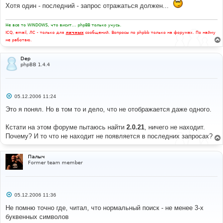
н
Хотя один - последний - запрос отражаться должен...
и
е
Не все то WINDOWS, что висит... phpBB только учусь.
ICQ, email, ЛС - только для
личных
сообщений. Вопросы по phpbb только на форумах. По найму
не работаю.
Dep
phpBB 1.4.4
С
05.12.2006 11:24
о
о
Это я понял. Но в том то и дело, что не отображается даже одного.
б
щ
е
Кстати на этом форуме пытаюсь найти
2.0.21
, ничего не находит.
н
Почему? И то что не находит не появляется в последних запросах?
и
е
Палыч
Former team member
С
05.12.2006 11:36
о
о
Не помню точно где, читал, что нормальный поиск - не менее 3-х
б
буквенных символов
щ