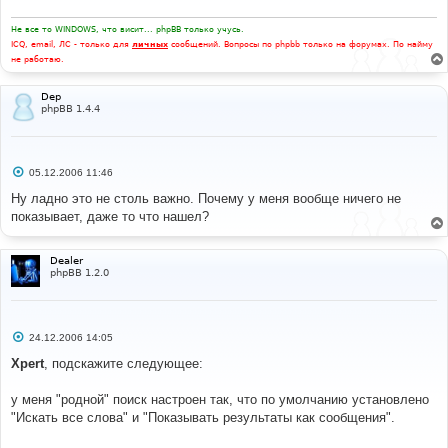
е
н
и
Не все то WINDOWS, что висит... phpBB только учусь.
е
ICQ, email, ЛС - только для
личных
сообщений. Вопросы по phpbb только на форумах. По найму
не работаю.
Dep
phpBB 1.4.4
С
05.12.2006 11:46
о
о
Ну ладно это не столь важно. Почему у меня вообще ничего не
б
показывает, даже то что нашел?
щ
е
н
и
Dealer
е
phpBB 1.2.0
С
24.12.2006 14:05
о
о
Xpert
, подскажите следующее:
б
щ
е
у меня "родной" поиск настроен так, что по умолчанию установлено
н
"Искать все слова" и "Показывать результаты как сообщения".
и
е