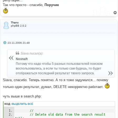
репутации...
}
щ
е
else
Так что просто - спасибо,
Поручик
н
{
и
	$last_queries_info = '';
е
}
Thanx
phpBB 2.0.2
#
#-----[ FIND ]---------------------------------------
---
#
С
23.11.2006 21:48
	'L_LAST_SEARCH_QUERIES_INFO' => 
о
$lang['Last_search_queries_info'],
о
б
Siava писал(а):
щ
#
е
Neonaft
#-----[ REPLACE WITH ]-------------------------------
н
Потому что надо чтобы 5 разных пользователей поиском
-----------
и
#
е
воспользовались, а если ты только сам будешь, то будет
	'L_LAST_SEARCH_QUERIES_INFO' => 
отображаться последний результат твоего запроса.
(($userdata['user_level'] == ADMIN) ? 
$lang['Last_search_queries_info'] . ':' : ''),
Siava, спасибо. Теперь понятно. А то я тоже задумался... почему
только один результат, думал, DELETE некорректно работает.
#
#-----[ OPEN ]---------------------------------------
---
чуть выше в search.php:
#
templates/subSilver/search_body.tpl
КОД:
ВЫДЕЛИТЬ ВСЁ
//
// Delete old data from the search result 
#