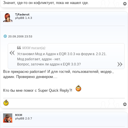
Значит, где-то он кофликтует, пока не нашел где.
TjRadenot
phpBB 1.4.3
С
20.09.2006 23:53
о
о
б
MXM писал(а):
щ
е
Установил Мод и Аддон к EQR 3.0.3 на форум в. 2.0.21.
н
Мод работает, аддон - нет.
и
е
Вопрос, заточен ли аддон к EQR 3.0.3?
Все прекрасно работает! И для гостей, пользователей, модер.,
админ. Проверено денвером....
Кто бы мне помог с Super Quick Reply?!
MXM
phpBB 2.0.7