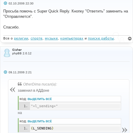
С
02.10.2006 22:30
о
о
Просьба помочь с Super Quick Reply. Кнопку "Ответить" заменить на
б
"Отправляется".
щ
е
н
Спасибо.
и
е
Все о
религии
,
спорте
,
музыке
,
компьютерах
и
поиске работы
.
Gisher
phpBB 2.0.12
С
09.11.2006 2:21
о
о
б
OtherDima писал(а):
щ
е
заменил в АДДоне
н
и
КОД:
ВЫДЕЛИТЬ ВСЁ
е
"+l_sending+"
на
КОД:
ВЫДЕЛИТЬ ВСЁ
{
L_SENDING
}