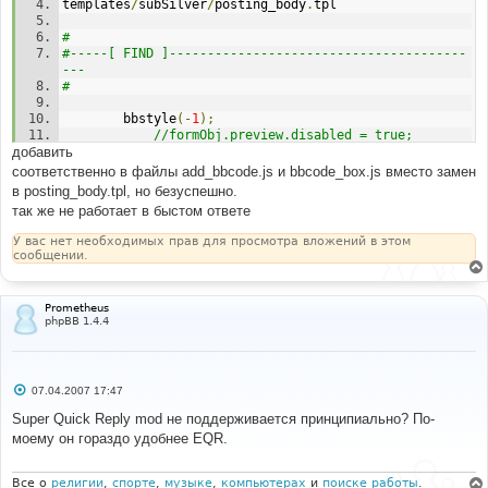
templates
/
subSilver
/
posting_body
.
tpl 
# 
#-----[ FIND ]---------------------------------------
--- 
# 
		bbstyle
(-
1
);
//formObj.preview.disabled = true;     
добавить
//formObj.submit.disabled = true; 
соответственно в файлы add_bbcode.js и bbcode_box.js вместо замен
# 
в posting_body.tpl, но безуспешно.
#-----[ AFTER, ADD ]---------------------------------
так же не работает в быстом ответе
--------- 
# 
У вас нет необходимых прав для просмотра вложений в этом
<!--
[
begin
]
Post
Is
Sending
-->
сообщении.
	        setTimeout
(
"document.post.post.disabled = 
true; document.post.post.value='{L_SENDING}'"
,
0
);
<!--
[
end
]
Post
Is
Sending
-->
Prometheus
phpBB 1.4.4
#
С
07.04.2007 17:47
о
о
Super Quick Reply mod не поддерживается принципиально? По-
б
моему он гораздо удобнее EQR.
щ
е
н
и
Все о
религии
,
спорте
,
музыке
,
компьютерах
и
поиске работы
.