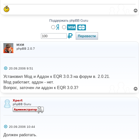
н
и
е
Поддержать phpBB Guru
MXM
phpBB 2.0.7
С
20.09.2006 9:51
о
о
Установил Мод и Аддон к EQR 3.0.3 на форум в. 2.0.21.
б
Мод работает, аддон - нет.
щ
е
Вопрос, заточен ли аддон к EQR 3.0.3?
н
и
е
Xpert
phpBB Guru
С
20.09.2006 10:44
о
о
Должен работать.
б