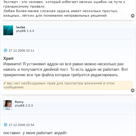
е
Эксперт - это человек, который избегает мелких ошибок на пути к
грандиозному провалу.
Любая более-менее сложная задача имеет несколько простых,
изящных, лёгких для понимания неправильных решений
lautes
phpBB 1.4.4
С
27.12.2006 22:11
о
о
Xpert
б
Извините! Я установил аддон но всё равно можно несколько раз
щ
е
нажать и получается двойной пост. То есть аддон не работает. Вот
н
прикрепляю все три файла которые требуется редактировать.
и
е
У вас нет необходимых прав для просмотра вложений в этом
сообщении.
Romy
phpBB 2.0.3
С
27.12.2006 22:54
о
о
поставил. у меня работает апдейт
б