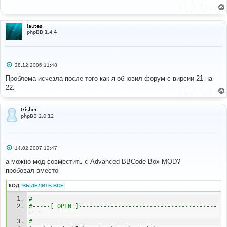
щ
е
н
и
lautes
е
phpBB 1.4.4
С
28.12.2006 11:48
о
о
Проблема исчезла после того как я обновил форум с вирсии 21 на
б
22.
щ
е
н
и
Gisher
е
phpBB 2.0.12
С
14.02.2007 12:47
о
о
а можно мод совместить с Advanced BBCode Box MOD?
б
пробовал вместо
щ
е
н
КОД:
ВЫДЕЛИТЬ ВСЁ
и
е
# 
#-----[ OPEN ]---------------------------------------
--- 
# 