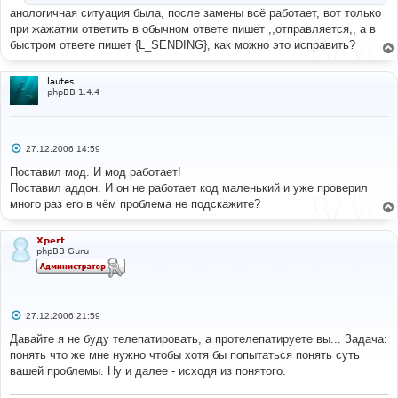
анологичная ситуация была, после замены всё работает, вот только
при жажатии ответить в обычном ответе пишет ,,отправляется,, а в
быстром ответе пишет {L_SENDING}, как можно это исправить?
lautes
phpBB 1.4.4
С
27.12.2006 14:59
о
о
Поставил мод. И мод работает!
б
Поставил аддон. И он не работает код маленький и уже проверил
щ
е
много раз его в чём проблема не подскажите?
н
и
е
Xpert
phpBB Guru
С
27.12.2006 21:59
о
о
Давайте я не буду телепатировать, а протелепатируете вы... Задача:
б
понять что же мне нужно чтобы хотя бы попытаться понять суть
щ
е
вашей проблемы. Ну и далее - исходя из понятого.
н
и