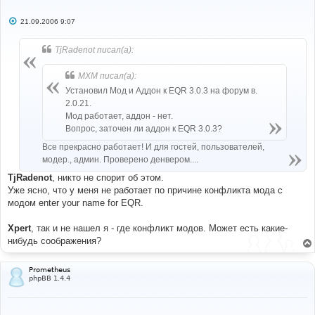
С
21.09.2006 9:07
о
о
б
TjRadenot писал(а):
щ
е
н
MXM писал(а):
и
е
Установил Мод и Аддон к EQR 3.0.3 на форум в.
2.0.21.
Мод работает, аддон - нет.
Вопрос, заточен ли аддон к EQR 3.0.3?
Все прекрасно работает! И для гостей, пользователей,
модер., админ. Проверено денвером....
TjRadenot
, никто не спорит об этом.
Уже ясно, что у меня не работает по причине конфликта мода с
модом enter your name for EQR.
Xpert
, так и не нашел я - где конфликт модов. Может есть какие-
нибудь соображения?
Prometheus
phpBB 1.4.4