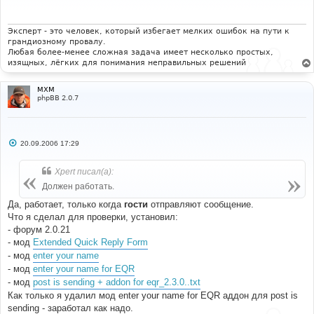
щ
е
н
и
Эксперт - это человек, который избегает мелких ошибок на пути к
е
грандиозному провалу.
Любая более-менее сложная задача имеет несколько простых,
изящных, лёгких для понимания неправильных решений
MXM
phpBB 2.0.7
С
20.09.2006 17:29
о
о
б
Xpert писал(а):
щ
е
Должен работать.
н
и
Да, работает, только когда
гости
отправляют сообщение.
е
Что я сделал для проверки, установил:
- форум 2.0.21
- мод
Extended Quick Reply Form
- мод
enter your name
- мод
enter your name for EQR
- мод
post is sending + addon for eqr_2.3.0..txt
Как только я удалил мод enter your name for EQR аддон для post is
sending - заработал как надо.