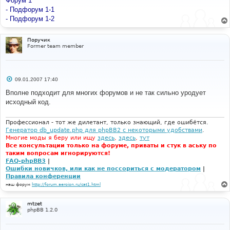
Форум 1
щ
е
- Подфорум 1-1
н
- Подфорум 1-2
и
е
Поручик
Former team member
С
09.01.2007 17:40
о
о
Вполне подходит для многих форумов и не так сильно уродует
б
исходный код.
щ
е
н
и
Профессионал - тот же дилетант, только знающий, где ошибётся.
е
Генератор db_update.php для phpBB2 с некоторыми удобствами
.
Многие моды я беру или ищу
здесь
,
здесь
,
тут
Все консультации только на форуме, приваты и стук в аську по
таким вопросам игнорируются!
FAQ-phpBB3
|
Ошибки новичков, или как не поссориться с модератором
|
Правила конференции
наш форум
http://forum.aeroion.ru/cat1.html
mtzet
phpBB 1.2.0