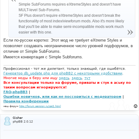
Simple SubForums requires eXtremeStyles and doesn't have
MULT-level Sub-Forums.
SF Plus doesn't require eXtremeStyles and doesn't break the
functionality of most index/viewforum mods. Also it's more likely
that you'll be able to make semi-incompatible mods work much
easier with this one.
Если по-русски коротко: Этот мод не требует eXtreme Styles и
позволяет создавать неограниченное число уровней подфорумов, в
отличие от Simple SubForums.
Имеется конвертация с Simple Subforums.
Профессионал - тот же дилетант, только знающий, где ошибётся.
Генератор db_update.php для phpBB2 с некоторыми удобствами
.
Многие моды я беру или ищу
здесь
,
здесь
,
тут
Все консультации только на форуме, приваты и стук в аську по
таким вопросам игнорируются!
FAQ-phpBB3
|
Ошибки новичков, или как не поссориться с модератором
|
Правила конференции
наш форум
http://forum.aeroion.ru/cat1.html
Gisher
phpBB 2.0.12