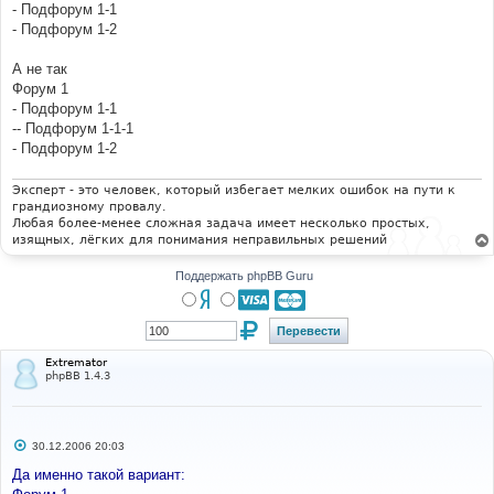
е
- Подфорум 1-1
н
- Подфорум 1-2
и
е
А не так
Форум 1
- Подфорум 1-1
-- Подфорум 1-1-1
- Подфорум 1-2
Эксперт - это человек, который избегает мелких ошибок на пути к
грандиозному провалу.
Любая более-менее сложная задача имеет несколько простых,
изящных, лёгких для понимания неправильных решений
Поддержать phpBB Guru
Extremator
phpBB 1.4.3
С
30.12.2006 20:03
о
о
Да именно такой вариант:
б