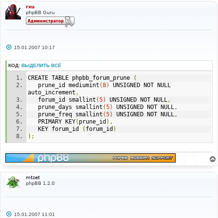
rxu
phpBB Guru
С
15.01.2007 10:17
о
о
б
КОД:
ВЫДЕЛИТЬ ВСЁ
щ
е
CREATE TABLE phpbb_forum_prune 
(
н
   prune_id mediumint
(
8
)
 UNSIGNED NOT NULL 
и
auto_increment
,
е
   forum_id smallint
(
5
)
 UNSIGNED NOT NULL
,
   prune_days smallint
(
5
)
 UNSIGNED NOT NULL
,
   prune_freq smallint
(
5
)
 UNSIGNED NOT NULL
,
   PRIMARY KEY
(
prune_id
),
   KEY forum_id 
(
forum_id
)
);
mtzet
phpBB 1.2.0
С
15.01.2007 11:01