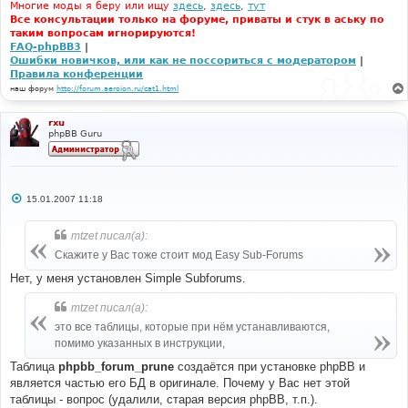
Многие моды я беру или ищу
здесь
,
здесь
,
тут
Все консультации только на форуме, приваты и стук в аську по
таким вопросам игнорируются!
FAQ-phpBB3
|
Ошибки новичков, или как не поссориться с модератором
|
Правила конференции
наш форум
http://forum.aeroion.ru/cat1.html
rxu
phpBB Guru
С
15.01.2007 11:18
о
о
б
mtzet писал(а):
щ
е
Скажите у Вас тоже стоит мод Easy Sub-Forums
н
и
Нет, у меня установлен Simple Subforums.
е
mtzet писал(а):
это все таблицы, которые при нём устанавливаются,
помимо указанных в инструкции,
Таблица
phpbb_forum_prune
создаётся при установке phpBB и
является частью его БД в оригинале. Почему у Вас нет этой
таблицы - вопрос (удалили, старая версия phpBB, т.п.).