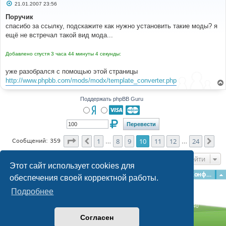
С
21.01.2007 23:56
о
о
Поручик
б
спасибо за ссылку, подскажите как нужно установить такие моды? я
щ
е
ещё не встречал такой вид мода...
н
и
е
Добавлено спустя 3 часа 44 минуты 4 секунды:
уже разобрался с помощью этой страницы
http://www.phpbb.com/mods/modx/template_converter.php
Поддержать phpBB Guru
Страница
10
из
24
1
8
9
10
11
12
24
Пред.
Сле
Сообщений: 359
…
…
Перейти
Этот сайт использует cookies для
Главная
Форумы
Наша команда
О команде
Конфиденциальность
обеспечения своей корректной работы.
Подробнее
Time: 0.248s
| Peak Memory Usage: 3.09 МБ | GZIP: Off |
Queries: 40
© phpBB Guru, 2004—2026
Согласен
Powered by
phpBB