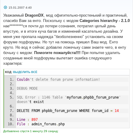
С
15.01.2007 4:40
о
о
Уважаемый
DragonDX
, мод офигительно-простенький и практичный,
б
спасибо Вам за енто. Поскольку с модом
Categories hierarchy - 2.1.0
щ
е
нае*********ся почти до потери сознания, потратил целый день
н
впустую, и в итоге куча багов и изменений касательно дезайна. У
и
е
меня уже пропала надежда "безболезненно" установить на своем
форуме подфорумы. Но тут на помощь пришел Ваш мод. Енто
круто. Но вод я сейчас добавлю ложечьку сами знаете чего, в енту
бочьку с медом:
Помогите пожалуйста!!!!
При попытке удалить
созданные мной подфорумы вылетает ошибка следующего
характера:
КОД:
ВЫДЕЛИТЬ ВСЁ
Couldn
't delete forum prune information!
DEBUG MODE
SQL Error : 1146 Table '
myforum
.
phpbb_forum_prune
' 
doesn'
t exist
DELETE FROM phpbb_forum_prune WHERE forum_id 
=
14
Line
:
897
File
:
 admin_forums
.
php
Добавлено спустя 1 минуту 29 секунд: