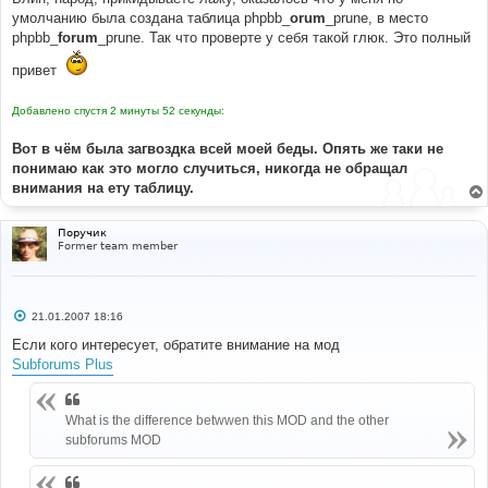
умолчанию была создана таблица phpbb_
orum
_prune, в место
phpbb_
forum
_prune. Так что проверте у себя такой глюк. Это полный
привет
Добавлено спустя 2 минуты 52 секунды:
Вот в чём была загвоздка всей моей беды. Опять же таки не
понимаю как это могло случиться, никогда не обращал
внимания на ету таблицу.
Поручик
Former team member
С
21.01.2007 18:16
о
о
Если кого интересует, обратите внимание на мод
б
Subforums Plus
щ
е
н
и
е
What is the difference betwwen this MOD and the other
subforums MOD