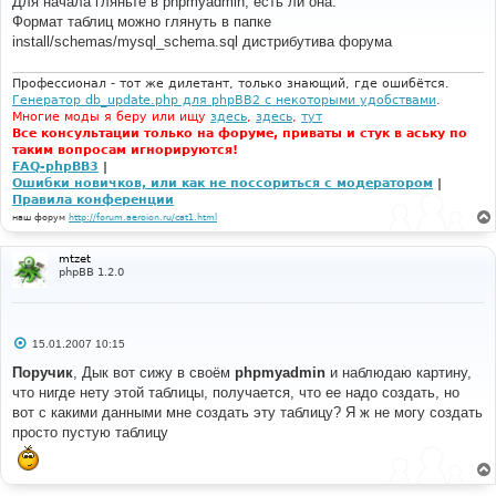
Для начала гляньте в phpmyadmin, есть ли она.
б
Формат таблиц можно глянуть в папке
щ
е
install/schemas/mysql_schema.sql дистрибутива форума
н
и
е
Профессионал - тот же дилетант, только знающий, где ошибётся.
Генератор db_update.php для phpBB2 с некоторыми удобствами
.
Многие моды я беру или ищу
здесь
,
здесь
,
тут
Все консультации только на форуме, приваты и стук в аську по
таким вопросам игнорируются!
FAQ-phpBB3
|
Ошибки новичков, или как не поссориться с модератором
|
Правила конференции
наш форум
http://forum.aeroion.ru/cat1.html
mtzet
phpBB 1.2.0
С
15.01.2007 10:15
о
о
Поручик
, Дык вот сижу в своём
phpmyadmin
и наблюдаю картину,
б
что нигде нету этой таблицы, получается, что ее надо создать, но
щ
е
вот с какими данными мне создать эту таблицу? Я ж не могу создать
н
просто пустую таблицу
и
е