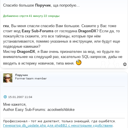
о
о
Спасибо большое
Поручик
, ща попробую...
б
щ
е
Добавлено спустя 41 минуту 22 секунды:
н
и
е
rxu
, Вы меня спасли спасибо Вам большое. Скажите у Вас тоже
стоит мод
Easy Sub-Forums
от господина
DragonDX
? Если да, то
пожалуйста скажите, это все таблицы, которые при нём
устанавливаются, помимо указанных в инструкции, или будут еще
подводные камешки?
Мистер
DragonDX
, я Вам очень признателен за мод, но будьте по-
внимательнее на следущий раз, касательно SQL-запросов, дабы не
вводить в истерику новичков, типа меня.
Поручик
Former team member
С
15.01.2007 11:04
о
о
Мне кажется,
б
Author Easy Sub-Forums: acoolwelshbloke
щ
е
н
и
Профессионал - тот же дилетант, только знающий, где ошибётся.
е
Генератор db_update.php для phpBB2 с некоторыми удобствами
.