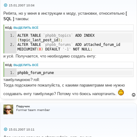
С
15.01.2007 10:04
о
о
Ребята, но у меня в инструкции к моду, установки, относительно
[
б
SQL ]
таковы:
щ
е
н
КОД:
ВЫДЕЛИТЬ ВСЁ
и
е
ALTER TABLE 
`phpbb_topics`
 ADD INDEX 
(
topic_last_post_id
);
ALTER TABLE 
`phpbb_forums`
 ADD attached_forum_id 
MEDIUMINT
(
8
)
 DEFAULT 
'-1'
 NOT NULL
;
и усё. Получается, что необходимо создать енту:
КОД:
ВЫДЕЛИТЬ ВСЁ
phpbb_forum_prune
тамбулицююю?:roll:
Тогда подскажите пожалуйста, с какими параметрами мне нужно
создавать енту тамбулицю? Потому что боюсь напортачить.
Поручик
Former team member
С
15.01.2007 10:11
о
о