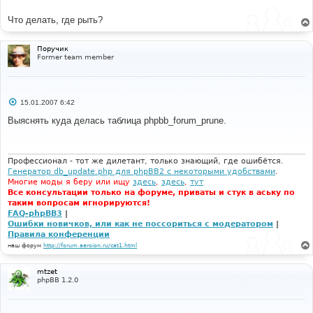
Что делать, где рыть?
Поручик
Former team member
С
15.01.2007 6:42
о
о
Выяснять куда делась таблица phpbb_forum_prune.
б
щ
е
н
и
Профессионал - тот же дилетант, только знающий, где ошибётся.
е
Генератор db_update.php для phpBB2 с некоторыми удобствами
.
Многие моды я беру или ищу
здесь
,
здесь
,
тут
Все консультации только на форуме, приваты и стук в аську по
таким вопросам игнорируются!
FAQ-phpBB3
|
Ошибки новичков, или как не поссориться с модератором
|
Правила конференции
наш форум
http://forum.aeroion.ru/cat1.html
mtzet
phpBB 1.2.0