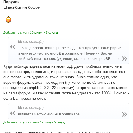
Поручик
,
Шпасибки им бофое
Добавлено спустя 10 минут 47 секунд:
rxu писал(а):
Таблица phpbb_forum_prune создаётся при установке phpBB
и является частью его БД в оригинале. Почему у Вас нет
этой таблицы - вопрос (удалили, старая версия phpBB, т.п.).
Куда таблица подевалась из моей БД, даже приблизительно не в
состоянии предположить, и при каких загадочных обстоятельствах
она могла быть удалена, тоже не знаю. Знаю только одно, что
версия форума самая последняя (ну конечно не Олимпус, но
последняя из phpbb 2.0.X, 22 помоему), и при установке всех модов
на свои форум, ни каких таблиц тоже не удалял - это 100%. Нонсес -
если Вы правы на счёт:
rxu писал(а):
является частью его БД в оригинале
Добавлено спустя 4 часа 17 минут 5 секунд:
Блин, народ, прикидываете лажу, оказалось что у меня по