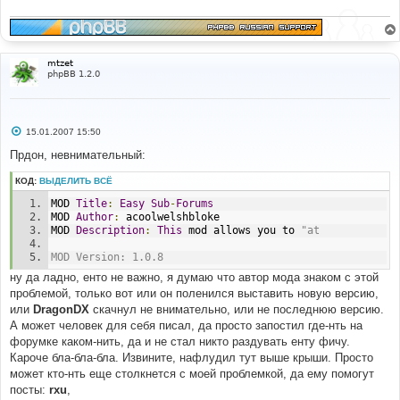
mtzet
phpBB 1.2.0
С
15.01.2007 15:50
о
о
Прдон, невнимательный:
б
щ
КОД:
ВЫДЕЛИТЬ ВСЁ
е
н
MOD 
Title
:
Easy
Sub
-
Forums
и
е
MOD 
Author
:
 acoolwelshbloke
MOD 
Description
:
This
 mod allows you to 
"at
MOD Version: 1.0.8
ну да ладно, енто не важно, я думаю что автор мода знаком с этой
проблемой, только вот или он поленился выставить новую версию,
или
DragonDX
скачнул не внимательно, или не последнюю версию.
А может человек для себя писал, да просто запостил где-нть на
форумке каком-нить, да и не стал никто раздувать енту фичу.
Кароче бла-бла-бла. Извините, нафлудил тут выше крыши. Просто
может кто-нть еще столкнется с моей проблемкой, да ему помогут
посты:
rxu
,