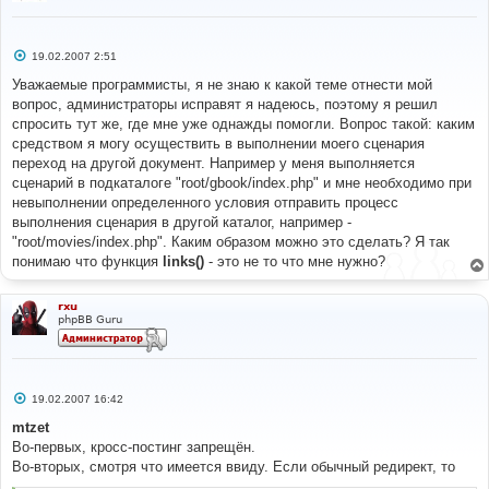
С
19.02.2007 2:51
о
о
Уважаемые программисты, я не знаю к какой теме отнести мой
б
вопрос, администраторы исправят я надеюсь, поэтому я решил
щ
е
спросить тут же, где мне уже однажды помогли. Вопрос такой: каким
н
средством я могу осуществить в выполнении моего сценария
и
е
переход на другой документ. Например у меня выполняется
сценарий в подкаталоге "root/gbook/index.php" и мне необходимо при
невыполнении определенного условия отправить процесс
выполнения сценария в другой каталог, например -
"root/movies/index.php". Каким образом можно это сделать? Я так
понимаю что функция
links()
- это не то что мне нужно?
rxu
phpBB Guru
С
19.02.2007 16:42
о
о
mtzet
б
Во-первых, кросс-постинг запрещён.
щ
е
Во-вторых, смотря что имеется ввиду. Если обычный редирект, то
н
и