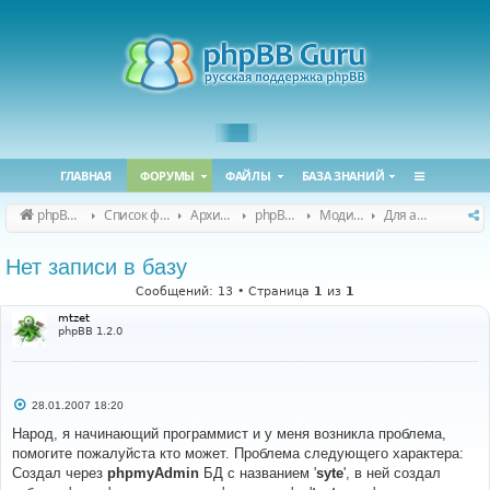
ГЛАВНАЯ
ФОРУМЫ
ФАЙЛЫ
БАЗА ЗНАНИЙ
phpBB Guru
Список форумов
Архивные форумы
phpBB 2.0.x (архив)
Модификация phpBB 2.0.x
Для авторов (phpBB 2.0.x)
Нет записи в базу
Сообщений: 13 • Страница
1
из
1
mtzet
phpBB 1.2.0
С
28.01.2007 18:20
о
о
Народ, я начинающий программист и у меня возникла проблема,
б
помогите пожалуйста кто может. Проблема следующего характера:
щ
е
Создал через
phpmyAdmin
БД с названием '
syte
', в ней создал
н