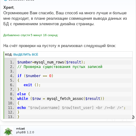
о
о
Xpert
,
б
Огромнеешее Вам спасибо, Ваш способ на много лучше и больше
щ
е
мне подходит, в плане реализации совмещения вывода данных из
н
БД с применением элементов дизайна страницы.
и
е
Добавлено спустя 5 минут 16 секунд:
На счёт проверки на пустоту я реализовал следующий блок:
КОД:
ВЫДЕЛИТЬ ВСЁ
$number
=
mysql_num_rows
(
$result
);
// Проверка существования пустых записей
if
(
$number
==
0
)
{
exit
();
}
else
{
while
(
$row
=
 mysql_fetch_assoc
(
$result
))
{
echo
"$row[username] $row[text_user] <br /><br />"
;
}
}
mtzet
phpBB 1.2.0