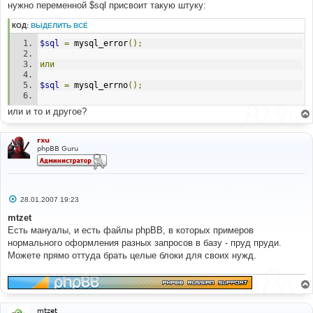
нужно переменной $sql присвоит такую штуку:
КОД:
ВЫДЕЛИТЬ ВСЁ
$sql
=
 mysql_error
();
или
$sql
=
 mysql_errno
();
или и то и другое?
rxu
phpBB Guru
С
28.01.2007 19:23
о
о
mtzet
б
Есть мануалы, и есть файлы phpBB, в которых примеров
щ
е
нормального оформления разных запросов в базу - пруд пруди.
н
Можете прямо оттуда брать целые блоки для своих нужд.
и
е
mtzet