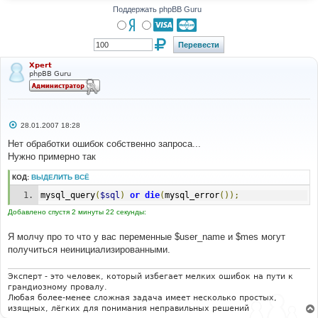
$password
=
""
;
Поддержать phpBB Guru
// Имя базы данных
$dbname
=
"syte"
;
// Имя таблицы
$usertable
=
"users"
;
// Создать соединение с MySql
Xpert
    MYSQL_CONNECT
(
$hostname
,
$username
)
 OR DIE
(
"Не 
phpBB Guru
могу подсоединиться"
);
// Выбор БД
    MYSQL_SELECT_DB
(
$dbname
)
or
die
(
"Не могу выбрать 
БД"
);
// Введение информации в БД
С
28.01.2007 18:28
о
$query
=
"INSERT INTO users(username text_user) 
о
Нет обработки ошибок собственно запроса...
VALUES ('$user_name','$mes')"
;
б
Нужно примерно так
    MYSQL_QUERY
(
$query
);
щ
// Закрыть соединение
е
н
    MYSQL_CLOSE
();
КОД:
ВЫДЕЛИТЬ ВСЁ
и
print
"Запись введена в БД! <br>"
;
е
mysql_query
(
$sql
)
or
die
(
mysql_error
());
echo
"<br><br><a 
href="
.
$_SERVER
[
'PHP_SELF'
].
">еще раз</a>"
;
Добавлено спустя 2 минуты 22 секунды:
}
Я молчу про то что у вас переменные $user_name и $mes могут
else
{
получиться неинициализированными.
$hostname
=
"localhost"
;
$username
=
"root"
;
Эксперт - это человек, который избегает мелких ошибок на пути к
$password
=
""
;
грандиозному провалу.
$dbname
=
"syte"
;
Любая более-менее сложная задача имеет несколько простых,
$usertable
=
"users"
;
изящных, лёгких для понимания неправильных решений
// Создать соединение с MySql