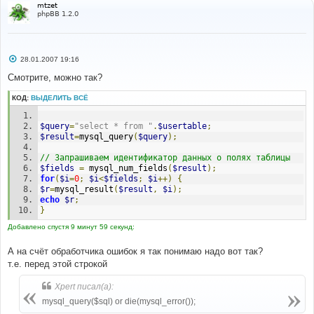
mtzet
phpBB 1.2.0
С
28.01.2007 19:16
о
о
Смотрите, можно так?
б
щ
КОД:
ВЫДЕЛИТЬ ВСЁ
е
н
и
е
$query
=
"select * from "
.
$usertable
;
$result
=
mysql_query
(
$query
);
// Запрашиваем идентификатор данных о полях таблицы
$fields
=
 mysql_num_fields
(
$result
);
for
(
$i
=
0
;
$i
<
$fields
;
$i
++)
{
$r
=
mysql_result
(
$result
,
$i
);
echo
$r
;
}
Добавлено спустя 9 минут 59 секунд:
А на счёт обработчика ошибок я так понимаю надо вот так?
т.е. перед этой строкой
Xpert писал(а):
mysql_query($sql) or die(mysql_error());