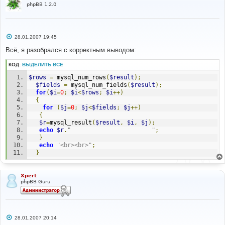
phpBB 1.2.0
С
28.01.2007 19:45
о
о
Всё, я разобрался с корректным выводом:
б
щ
КОД:
ВЫДЕЛИТЬ ВСЁ
е
н
$rows
=
 mysql_num_rows
(
$result
);
и
е
$fields
=
 mysql_num_fields
(
$result
);
for
(
$i
=
0
;
$i
<
$rows
;
$i
++)
{
for
(
$j
=
0
;
$j
<
$fields
;
$j
++)
{
$r
=
mysql_result
(
$result
,
$i
,
$j
);
echo
$r
.
"                       "
;
}
echo
"<br><br>"
;
}
Xpert
phpBB Guru
С
28.01.2007 20:14
о