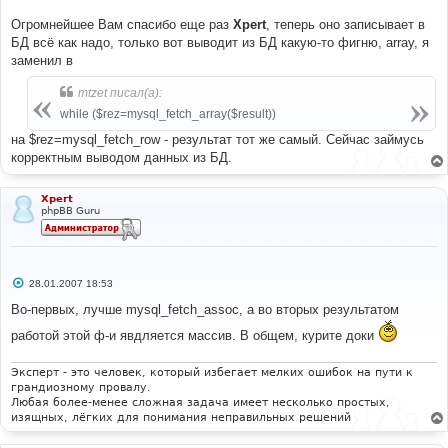
Огромнейшее Вам спасибо еще раз
Xpert
, теперь оно записывает в
БД всё как надо, только вот выводит из БД какую-то фигню, array, я
заменил в
mtzet писал(а):
while ($rez=mysql_fetch_array($result))
на $rez=mysql_fetch_row - результат тот же самый. Сейчас займусь
корректным выводом данных из БД.
Xpert
phpBB Guru
С
28.01.2007 18:53
о
о
Во-первых, лучше mysql_fetch_assос, а во вторых результатом
б
щ
работой этой ф-и явдляется массив. В общем, курите доки
е
н
и
Эксперт - это человек, который избегает мелких ошибок на пути к
е
грандиозному провалу.
Любая более-менее сложная задача имеет несколько простых,
изящных, лёгких для понимания неправильных решений