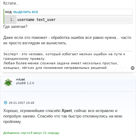
Кстати...
КОД:
ВЫДЕЛИТЬ ВСЁ
username text_user
Где запятая?
Даже если это поможет - обработка ошибок все равно нужна... часто
их просто взглядом не вычислить.
Эксперт - это человек, который избегает мелких ошибок на пути к
грандиозному провалу.
Любая более-менее сложная задача имеет несколько простых,
изящных, лёгких для понимания неправильных решений
mtzet
phpBB 1.2.0
С
28.01.2007 18:48
о
о
Хорошо, огромнейшее спасибо
Xpert
, сейчас все исправлю и
б
попробую заново. Спасибо что так быстро откликнулись на мою
щ
е
проблему.
н
и
е
Добавлено спустя 8 минут 21 секунду: