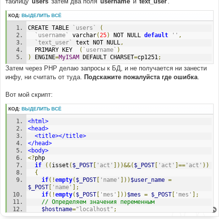
таблицу '
users
' затем два поля '
username
' и '
text_user
'.
и
е
КОД:
ВЫДЕЛИТЬ ВСЁ
CREATE TABLE 
`users`
(
`username`
 varchar
(
25
)
 NOT NULL 
default
''
,
`text_user`
 text NOT NULL
,
  PRIMARY KEY  
(
`username`
)
)
 ENGINE
=
MyISAM
 DEFAULT CHARSET
=
cp1251
;
Затем через РНР делаю запросы к БД, и не получается ни занести
инфу, ни считать от туда.
Подскажите пожалуйста где ошибка
.
Вот мой скрипт:
КОД:
ВЫДЕЛИТЬ ВСЁ
<html>
<head>
<title></title>
</head>
<body>
<?
php
if
((
isset
(
$_POST
[
'act'
]))&&(
$_POST
[
'act'
]==
'act'
))
{
if
(!
empty
(
$_POST
[
'name'
]))
$user_name
=
$_POST
[
'name'
];
if
(!
empty
(
$_POST
[
'mes'
]))
$mes
=
$_POST
[
'mes'
];
// Определяем значения переменным
$hostname
=
"localhost"
;
$username
=
"root"
;