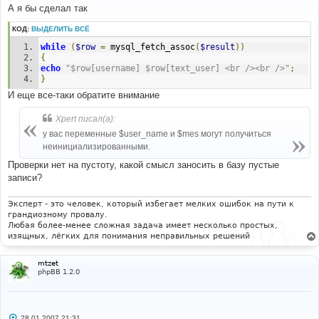
о
А я бы сделал так
б
щ
КОД:
ВЫДЕЛИТЬ ВСЁ
е
н
while
(
$row
=
 mysql_fetch_assoc
(
$result
))
и
е
{
echo
"$row[username] $row[text_user] <br /><br />"
;
}
И еще все-таки обратите внимание
Xpert писал(а):
у вас переменные $user_name и $mes могут получиться
неинициализированными.
Проверки нет на пустоту, какой смысл заносить в базу пустые
записи?
Эксперт - это человек, который избегает мелких ошибок на пути к
грандиозному провалу.
Любая более-менее сложная задача имеет несколько простых,
изящных, лёгких для понимания неправильных решений
mtzet
phpBB 1.2.0
С
28.01.2007 21:31