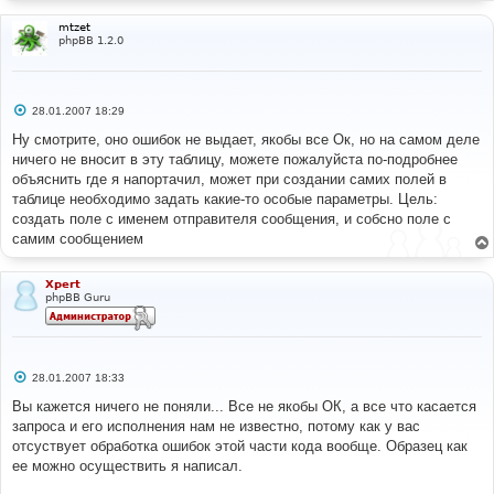
   mysql_connect
(
$hostname
,
$username
)
or
die
(
"Не могу 
mtzet
подсоединиться"
);
phpBB 1.2.0
   mysql_select_db
(
"$dbname"
)
or
die
(
"Не могу выбрать 
БД"
);
// Выбрать все записи
$query
=
"select * from "
.
$usertable
;
С
28.01.2007 18:29
$result
=
mysql_query
(
$query
);
о
while
(
$rez
=
mysql_fetch_array
(
$result
)){
о
Ну смотрите, оно ошибок не выдает, якобы все Ок, но на самом деле
echo
$rez
;
б
ничего не вносит в эту таблицу, можете пожалуйста по-подробнее
}
щ
е
объяснить где я напортачил, может при создании самих полей в
?>
н
<form action="
<?
php 
echo
$_SERVER
[
'PHP_SELF'
]?>
" 
таблице необходимо задать какие-то особые параметры. Цель:
и
method="POST">
е
создать поле с именем отправителя сообщения, и собсно поле с
введите имя:
<input
name
=
"name"
type
=
"text"
value
=
""
>
самим сообщением
<br>
ваше сообщение:
<br><textarea
name
=
"mes"
rows
=
5
cols
=
20
wrap
=
"off"
></textarea>
<input
name
=
"act"
type
=
"hidden"
value
=
"act"
>
Xpert
<input
type
=
"submit"
value
=
"отправить"
>
phpBB Guru
</form>
<?
php
}?>
</body>
С
28.01.2007 18:33
о
</html>
о
Вы кажется ничего не поняли... Все не якобы ОК, а все что касается
б
запроса и его исполнения нам не известно, потому как у вас
щ
е
отсуствует обработка ошибок этой части кода вообще. Образец как
н
ее можно осуществить я написал.
и
е