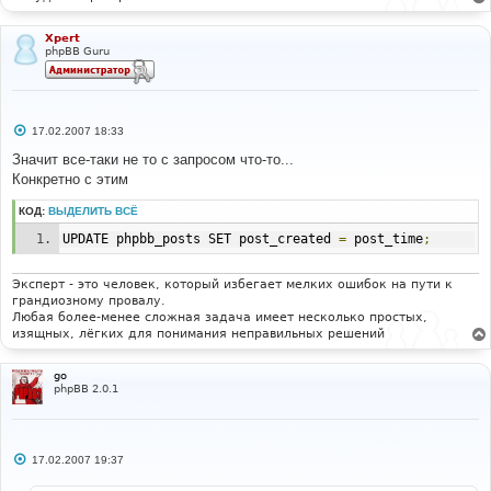
Xpert
phpBB Guru
С
17.02.2007 18:33
о
о
Значит все-таки не то с запросом что-то...
б
Конкретно с этим
щ
е
н
КОД:
ВЫДЕЛИТЬ ВСЁ
и
е
UPDATE phpbb_posts SET post_created 
=
 post_time
;
Эксперт - это человек, который избегает мелких ошибок на пути к
грандиозному провалу.
Любая более-менее сложная задача имеет несколько простых,
изящных, лёгких для понимания неправильных решений
go
phpBB 2.0.1
С
17.02.2007 19:37
о
о