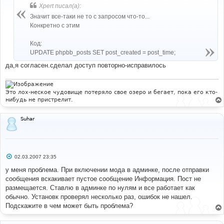
б
Xpert писал(а):
щ
е
Значит все-таки не то с запросом что-то...
н
Конкретно с этим
и
е
Код:
UPDATE phpbb_posts SET post_created = post_time;
да,я согласен.сделал доступ повторно-исправилось
Это лох-неское чудовище потеряло свое озеро и бегает, пока его кто-
нибудь не пристрелит.
Suhar
С
02.03.2007 23:35
о
о
у меня проблема. При включении мода в админке, после отправки
б
сообщения вскакивает пустое сообщение Информация. Пост не
щ
е
размещается. Ставлю в админке по нулям и все работает как
н
обычно. Установк проверял несколько раз, ошибок не нашел.
и
е
Подскажите в чем может быть проблема?