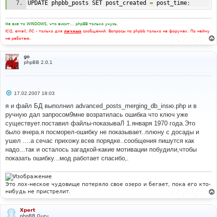
UPDATE phpbb_posts SET post_created 
=
 post_time
;
Не все то WINDOWS, что висит... phpBB только учусь.
ICQ, email, ЛС - только для
личных
сообщений. Вопросы по phpbb только на форумах. По найму
не работаю.
go
phpBB 2.0.1
С
17.02.2007 18:03
о
о
я и файл БД выполнил advanced_posts_merging_db_insю.php и в
б
ручную дал запросом9мне возратилась ошибка что ключ уже
щ
е
существует.поставил файлы-показываЛ 1.января 1970 года.Это
н
было вчера.я посморел-ошибку не показывает..плюну с досады и
и
е
ушел ....а сечас прихожу.всев порядке..сообщения пишутся как
надо...так и осталось загадкой-какие мотивации побудили,чтобы
показать ошибку...мод работает спасибо,.
Это лох-неское чудовище потеряло свое озеро и бегает, пока его кто-
нибудь не пристрелит.
Xpert
phpBB Guru