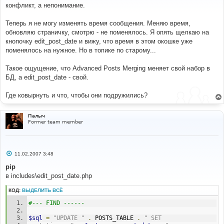
б
конфликт, а непонимание.
щ
е
н
Теперь я не могу изменять время сообщения. Меняю время,
и
е
обновляю страничку, смотрю - не поменялось. Я опять щелкаю на
кнопочку edit_post_date и вижу, что время в этом окошке уже
поменялось на нужное. Но в топике по старому...
Такое ощущение, что Advanced Posts Merging меняет свой набор в
БД, а edit_post_date - свой.
Где ковырнуть и что, чтобы они подружились?
Палыч
Former team member
С
11.02.2007 3:48
о
о
pip
б
в includes\edit_post_date.php
щ
е
н
КОД:
ВЫДЕЛИТЬ ВСЁ
и
е
#--- FIND ------
$sql
=
"UPDATE "
.
 POSTS_TABLE 
.
" SET