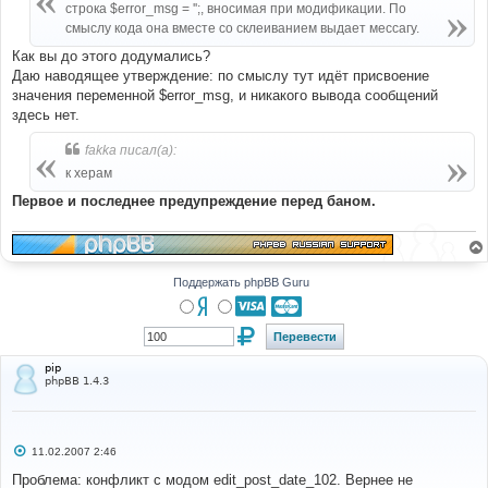
е
строка $error_msg = '';, вносимая при модификации. По
н
смыслу кода она вместе со склеиванием выдает мессагу.
и
е
Как вы до этого додумались?
Даю наводящее утверждение: по смыслу тут идёт присвоение
значения переменной $error_msg, и никакого вывода сообщений
здесь нет.
fakka писал(а):
к херам
Первое и последнее предупреждение перед баном.
Поддержать phpBB Guru
pip
phpBB 1.4.3
С
11.02.2007 2:46
о
о
Проблема: конфликт с модом edit_post_date_102. Вернее не