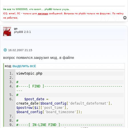
Не все то WINDOWS, что висит... phpBB только учусь.
ICQ, email, ЛС - только для
личных
сообщений. Вопросы по phpbb только на форумах. По найму
не работаю.
go
phpBB 2.0.1
С
16.02.2007 21:15
о
о
вопрос появился.закрузил мод..в файле
б
щ
КОД:
ВЫДЕЛИТЬ ВСЁ
е
н
viewtopic
.
php
и
е
# 
#-----[ FIND ]---------------------------------------
--- 
# 
$post_date
=
create_date
(
$board_config
[
'default_dateformat'
],
$postrow
[
$i
][
'post_time'
],
$board_config
[
'board_timezone'
]);
#
#-----[ IN-LINE FIND ]-------------------------------