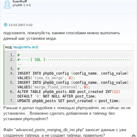
Sver4koff
phpBB 1.4.0
С
13.03.2007 0:42
о
о
подскажите, пожалуйста, какими способами можно выполнить
б
данный шаг установки мода.
щ
е
н
КОД:
ВЫДЕЛИТЬ ВСЁ
и
е
# 
#-----[ SQL ]----------------------------------------
-- 
# 
INSERT INTO phpbb_config 
(
config_name
,
 config_value
)
VALUES
(
'time_to_merge'
,
0
);
INSERT INTO phpbb_config 
(
config_name
,
 config_value
)
VALUES
(
'merge_flood_interval'
,
0
);
ALTER TABLE phpbb_posts ADD post_created INT
(
11
)
DEFAULT 
'0'
 NOT NULL AFTER post_time
;
UPDATE phpbb_posts SET post_created 
=
 post_time
;
Раньше я делал подобное с помощью phpmyadmin, но сейчас он не
установлен... Возможно сделать добавление в таблицу без
установки phpmyadmin?
Файл "advanced_posts_merging_db_ins.php" заносит данные с уже
созданную таблицу, а не создает таблицу, правильно?