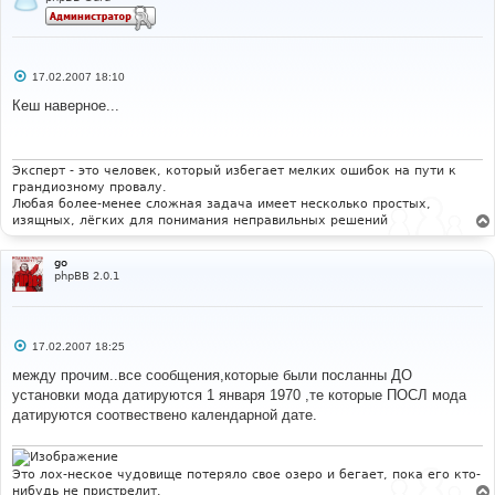
С
17.02.2007 18:10
о
о
Кеш наверное...
б
щ
е
н
и
Эксперт - это человек, который избегает мелких ошибок на пути к
е
грандиозному провалу.
Любая более-менее сложная задача имеет несколько простых,
изящных, лёгких для понимания неправильных решений
go
phpBB 2.0.1
С
17.02.2007 18:25
о
о
между прочим..все сообщения,которые были посланны ДО
б
установки мода датируются 1 января 1970 ,те которые ПОСЛ мода
щ
е
датируются соотвествено календарной дате.
н
и
е
Это лох-неское чудовище потеряло свое озеро и бегает, пока его кто-
нибудь не пристрелит.