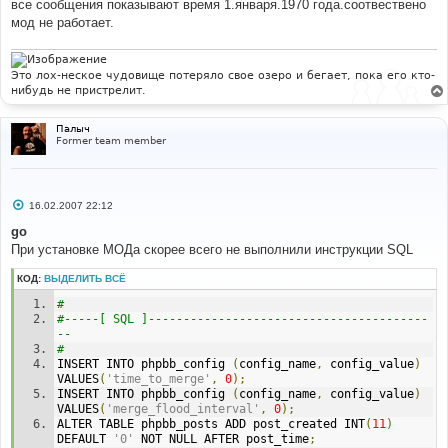
все сообщения показывают время 1.января.1970 года.соотвествено
-----------
# 
мод не работает.
[
'post_time'
]
# 
Это лох-неское чудовище потеряло свое озеро и бегает, пока его кто-
#-----[ IN-LINE REPLACE WITH ]-----------------------
нибудь не пристрелит.
-------------------
# 
[
'post_created'
]
Палыч
Former team member
С
16.02.2007 22:12
о
о
go
б
При установке МОДа скорее всего не выполнили инструкции SQL
щ
е
н
КОД:
ВЫДЕЛИТЬ ВСЁ
и
е
# 
#-----[ SQL ]----------------------------------------
-- 
# 
INSERT INTO phpbb_config 
(
config_name
,
 config_value
)
VALUES
(
'time_to_merge'
,
0
);
INSERT INTO phpbb_config 
(
config_name
,
 config_value
)
VALUES
(
'merge_flood_interval'
,
0
);
ALTER TABLE phpbb_posts ADD post_created INT
(
11
)
DEFAULT 
'0'
 NOT NULL AFTER post_time
;