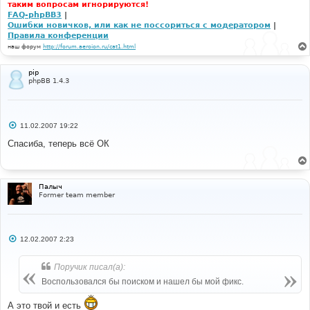
таким вопросам игнорируются!
FAQ-phpBB3
|
Ошибки новичков, или как не поссориться с модератором
|
Правила конференции
наш форум
http://forum.aeroion.ru/cat1.html
pip
phpBB 1.4.3
С
11.02.2007 19:22
о
о
Спасиба, теперь всё ОК
б
щ
е
н
и
Палыч
е
Former team member
С
12.02.2007 2:23
о
о
б
Поручик писал(а):
щ
е
Воспользовался бы поиском и нашел бы мой фикс.
н
и
е
А это твой и есть