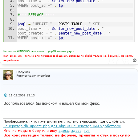
post_time = "
.
$enter_new_post_date
.
"
WHERE post_id ="
.
$p
;
#--- REPLACE ----
$sql
=
"UPDATE "
.
 POSTS_TABLE 
.
" SET
post_time = "
.
$enter_new_post_date
.
", 
post_created = "
.
$enter_new_post_date
.
"
WHERE post_id ="
.
$p
;
Не все то WINDOWS, что висит... phpBB только учусь.
ICQ, email, ЛС - только для
личных
сообщений. Вопросы по phpbb только на форумах. По найму
не работаю.
Поручик
Former team member
С
11.02.2007 13:13
о
о
Воспользовался бы поиском и нашел бы мой фикс.
б
щ
е
н
и
Профессионал - тот же дилетант, только знающий, где ошибётся.
е
Генератор db_update.php для phpBB2 с некоторыми удобствами
.
Многие моды я беру или ищу
здесь
,
здесь
,
тут
Все консультации только на форуме, приваты и стук в аську по