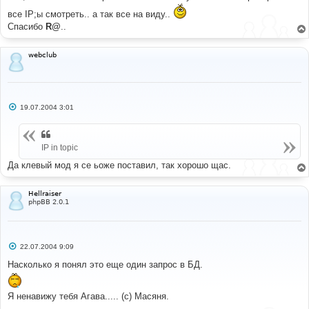
и
все IP;ы смотреть.. а так все на виду..
е
Спасибо
R@
..
webclub
С
19.07.2004 3:01
о
о
б
щ
IP in topic
е
н
и
Да клевый мод я се ьоже поставил, так хорошо щас.
е
Hellraiser
phpBB 2.0.1
С
22.07.2004 9:09
о
о
Насколько я понял это еще один запрос в БД.
б
щ
е
Я ненавижу тебя Агава..... (с) Масяня.
н
и