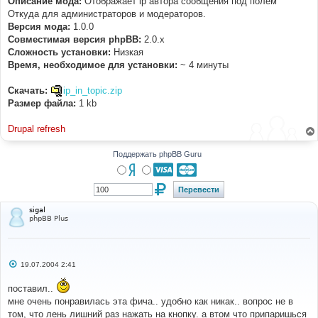
Описание мода:
Отображает ip автора сообщения под полем
н
Откуда для администраторов и модераторов.
и
е
Версия мода:
1.0.0
Совместимая версия phpBB:
2.0.х
Cложность установки:
Низкая
Время, необходимое для установки:
~ 4 минуты
Скачать:
ip_in_topic.zip
Размер файла:
1 kb
Drupal refresh
Поддержать phpBB Guru
sigal
phpBB Plus
С
19.07.2004 2:41
о
о
поставил..
б
щ
мне очень понравилась эта фича.. удобно как никак.. вопрос не в
е
том, что лень лишний раз нажать на кнопку. а втом что припаришься
н