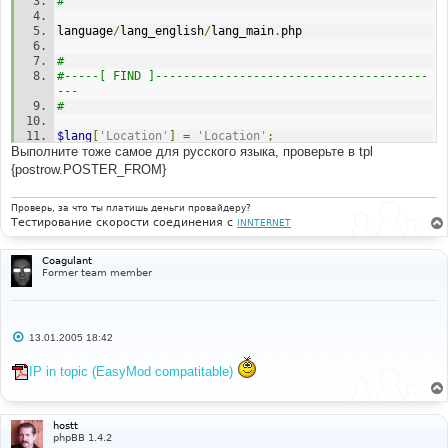
#
language
/
lang_english
/
lang_main
.
php
#
#-----[ FIND ]---------------------------------------
---
#
$lang
[
'Location'
]
=
'Location'
;
Выполните тоже самое для русского языка, проверьте в tpl
#
{postrow.POSTER_FROM}
#-----[ AFTER, ADD ]---------------------------------
---------
Проверь, за что ты платишь деньги провайдеру?
#
Тестирование скорости соединения с
INNTERNET
$lang
[
'IP'
]
=
'IP'
;
Coagulant
Former team member
С
13.01.2005 18:42
о
о
IP in topic (EasyMod compatitable)
б
щ
е
н
и
hostt
е
phpBB 1.4.2