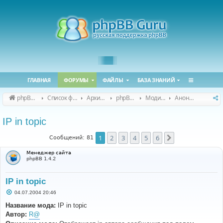
ГЛАВНАЯ
ФОРУМЫ
ФАЙЛЫ
БАЗА ЗНАНИЙ
phpBB Guru
Список форумов
Архивные форумы
phpBB 2.0.x (архив)
Модификация phpBB 2.0.x
Анонсы и поддержка модов для phpBB 2.0.x
IP in topic
1
2
3
4
5
6
След.
Сообщений: 81
Менеджер сайта
phpBB 1.4.2
IP in topic
С
04.07.2004 20:46
о
о
Название мода:
IP in topic
б
Автор:
R@
щ
е