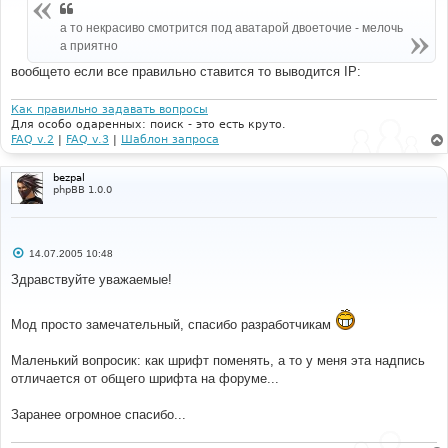
е
н
а то некрасиво смотрится под аватарой двоеточие - мелочь
и
а приятно
е
вообщето если все правильно ставится то выводится IP:
Как правильно задавать вопросы
Для особо одаренных: поиск - это есть круто.
FAQ v.2
|
FAQ v.3
|
Шаблон запроса
bezpal
phpBB 1.0.0
С
14.07.2005 10:48
о
о
Здравствуйте уважаемые!
б
щ
е
Мод просто замечательный, спасибо разработчикам
н
и
е
Маленький вопросик: как шрифт поменять, а то у меня эта надпись
отличается от общего шрифта на форуме...
Заранее огромное спасибо...