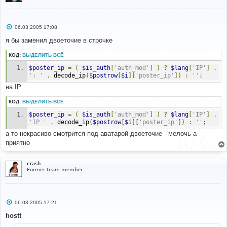
С
06.03.2005 17:08
о
о
я бы заменил двоеточие в строчке
б
щ
КОД:
ВЫДЕЛИТЬ ВСЁ
е
н
$poster_ip
=
(
$is_auth
[
'auth_mod'
]
)
?
$lang
[
'IP'
]
.
и
е
': '
.
 decode_ip
(
$postrow
[
$i
][
'poster_ip'
])
:
''
;
на IP
КОД:
ВЫДЕЛИТЬ ВСЁ
$poster_ip
=
(
$is_auth
[
'auth_mod'
]
)
?
$lang
[
'IP'
]
.
'IP '
.
 decode_ip
(
$postrow
[
$i
][
'poster_ip'
])
:
''
;
а то некрасиво смотрится под аватарой двоеточие - мелочь а
приятно
crash
Former team member
С
06.03.2005 17:21
о
о
hostt
б
щ