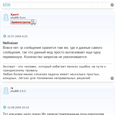
е
RTFM
Xpert
phpBB Guru
С
22.07.2004 9:23
о
о
Hellraiser
б
Вовсе нет. ip сообщения хранится там же, где и данные самого
щ
е
сообщения, так что данный мод просто вытаскивает еще одну
н
переменную. Количество запросов не увеличивается.
и
е
Эксперт - это человек, который избегает мелких ошибок на пути к
грандиозному провалу.
Любая более-менее сложная задача имеет несколько простых,
изящных, лёгких для понимания неправильных решений
ra
phpBB 2.0.2
С
13.08.2004 20:10
о
о
Тут кое-кому надо показ Ип зарегистрированным пользователям,