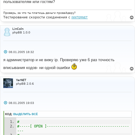
е
пользователям или гостям?
н
и
е
Проверь, за что ты платишь деньги провайдеру?
Тестирование скорости соединения с
INNTERNET
LinColn
phpBB 1.0.0
С
08.01.2005 18:32
о
о
я администратор и не вижу ip. Проверяю уже 6 раз точность
б
щ
вписывания кодов- ни одной ошибки
е
н
и
YarNET
е
phpBB 2.0.6
С
08.01.2005 19:03
о
о
б
КОД:
ВЫДЕЛИТЬ ВСЁ
щ
е
#
н
#-----[ OPEN ]---------------------------------------
и
---
е