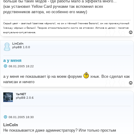
больше бы таких модов - где работы мало а эффекта много...
(как установил Yellow Card ручками так вспомнил всех
родственников автора, но особенно его маму)
Серый цвет - светлый (светлее чёрного), но он и тёмный (темнее белого), он же промежуточный
(между чёрным и белым). Теорию относительности никто не отменял. Истина в целом - понятие
виртуально-ситуативное.
LinColn
phpBB 1.0.0
а у меня
С
08.01.2005 18:22
о
о
а у меня не показывает ip на моем форуме
хнык. Все сделал как
б
щ
написан и ничего
е
н
и
YarNET
е
phpBB 2.0.6
С
08.01.2005 18:30
о
о
LinColn
б
Не показывается даже администратору? Или только простым
щ