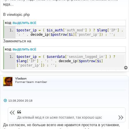
б
мда...
щ
е
н
В viewtopic.php
и
е
КОД:
ВЫДЕЛИТЬ ВСЁ
$poster_ip
=
(
$is_auth
[
'auth_mod'
]
)
?
$lang
[
'IP'
]
.
': '
.
 decode_ip
(
$postrow
[
$i
][
'poster_ip'
])
:
''
;
Заменяеться на
КОД:
ВЫДЕЛИТЬ ВСЁ
$poster_ip
=
(
$userdata
[
'session_logged_in'
]
)
?
$lang
[
'IP'
]
.
': '
.
 decode_ip
(
$postrow
[
$i
]
[
'poster_ip'
])
:
''
;
Vladson
Former team member
С
13.08.2004 20:18
о
о
б
щ
Да клевый мод я се ьоже поставил, так хорошо щас
е
н
и
Да согласен, но больше всего ине нравится простота в установке,
е