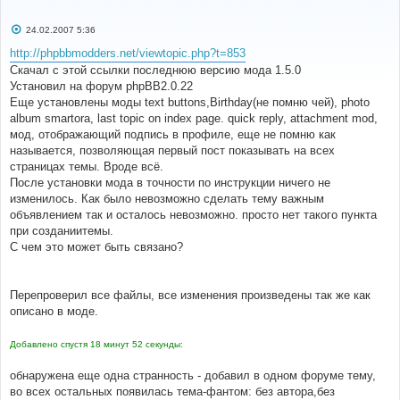
С
24.02.2007 5:36
о
о
http://phpbbmodders.net/viewtopic.php?t=853
б
Скачал с этой ссылки последнюю версию мода 1.5.0
щ
е
Установил на форум phpBB2.0.22
н
Еще установлены моды text buttons,Birthday(не помню чей), photo
и
е
album smartora, last topic on index page. quick reply, attachment mod,
мод, отображающий подпись в профиле, еще не помню как
называется, позволяющая первый пост показывать на всех
страницах темы. Вроде всё.
После установки мода в точности по инструкции ничего не
изменилось. Как было невозможно сделать тему важным
объявлением так и осталось невозможно. просто нет такого пункта
при созданиитемы.
С чем это может быть связано?
Перепроверил все файлы, все изменения произведены так же как
описано в моде.
Добавлено спустя 18 минут 52 секунды:
обнаружена еще одна странность - добавил в одном форуме тему,
во всех остальных появилась тема-фантом: без автора,без