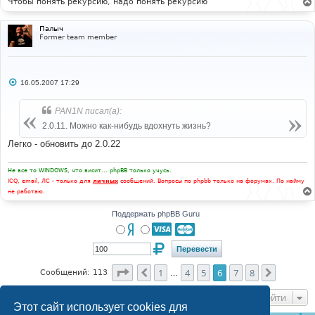
Чтобы понять рекурсию, надо понять рекурсию
Палыч
Former team member
С
16.05.2007 17:29
о
о
б
PAN1N писал(а):
щ
е
2.0.11. Можно как-нибудь вдохнуть жизнь?
н
и
Легко - обновить до 2.0.22
е
Не все то WINDOWS, что висит... phpBB только учусь.
ICQ, email, ЛС - только для
личных
сообщений. Вопросы по phpbb только на форумах. По найму
не работаю.
Поддержать phpBB Guru
Страница
6
из
8
1
4
5
6
7
8
Пред.
След.
Сообщений: 113
…
Перейти
Этот сайт использует cookies для