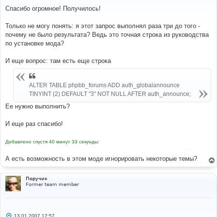
о
о
Спасибо огромное! Получилось!
б
щ
е
Только не могу понять: я этот запрос выполнял раза три до того -
н
почему не было результата? Ведь это точная строка из руководства
и
е
по установке мода?
И еще вопрос: там есть еще строка
ALTER TABLE phpbb_forums ADD auth_globalannounce
TINYINT (2) DEFAULT "3" NOT NULL AFTER auth_announce;
Ее нужно выполнить?
И еще раз спасибо!
Добавлено спустя 40 минут 33 секунды:
А есть возможность в этом моде игнорировать некоторые темы?
Поручик
Former team member
С
13.01.2007 12:57