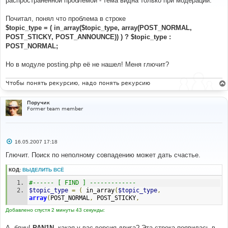
распространенной проблемой - тема видна только при модерации.
щ
е
н
Почитал, понял что проблема в строке
и
е
$topic_type = ( in_array($topic_type, array(POST_NORMAL,
POST_STICKY, POST_ANNOUNCE)) ) ? $topic_type :
POST_NORMAL;
Но в модуле posting.php её не нашел! Меня глючит?
Чтобы понять рекурсию, надо понять рекурсию
Поручик
Former team member
С
16.05.2007 17:18
о
о
Глючит. Поиск по неполному совпадению может дать счастье.
б
щ
КОД:
ВЫДЕЛИТЬ ВСЁ
е
н
#------ [ FIND ] -------------
и
е
$topic_type
=
(
 in_array
(
$topic_type
,
array
(
POST_NORMAL
,
 POST_STICKY
,
Добавлено спустя 2 минуты 43 секунды:
А, блин!
PAN1N
, какая у вас версия двига? Эта строка появилась в