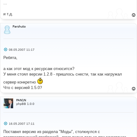
...
$images
[
'folder_locked_own'
]
=
"$current_template_images/folder_lock_own.
gif"
;
и т.д.
$images
[
'folder_locked_new_own'
]
=
"$current_template_images/folder_lock_new_
own.gif"
;
Parshuto
$images
[
'folder_sticky_own'
]
=
"$current_template_images/folder_sticky_ow
n.gif"
;
$images
[
'folder_sticky_new_own'
]
=
"$current_template_images/folder_sticky_ne
С
08.05.2007 11:17
w_own.gif"
;
о
$images
[
'folder_announce_own'
]
=
о
Ребята,
"$current_template_images/folder_announce_
б
own.gif"
;
щ
е
$images
[
'folder_announce_new_own'
]
=
а как этот мод к ресурсам относится?
н
"$current_template_images/folder_announce_
У меня стоял версии 1.2.8 - пришлось снести, так как нагружал
и
new_own.gif"
;
е
//-- fin mod : topics list ---------------
сервер конкретно
------------------------------------------
Что с версией 1.5.0?
----------------
PAN1N
phpBB 1.0.0
С
16.05.2007 17:11
о
о
Поставил версию из раздела "Моды", столкнулся с
б