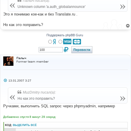
Палыч писал(а):
щ
е
Unknown column 'a.auth_globalannounce'
н
и
Это я понимаю кое-как и без Translate.ru .
е
Но как это поправить?
Поддержать phpBB Guru
Палыч
Former team member
С
13.01.2007 3:27
о
о
б
MuzDmitry писал(а):
щ
е
Но как это поправить?
н
и
Ручками, выполнить SQL запрос через phpmyadmin, например
е
Добавлено спустя 8 минут 29 секунд:
КОД:
ВЫДЕЛИТЬ ВСЁ