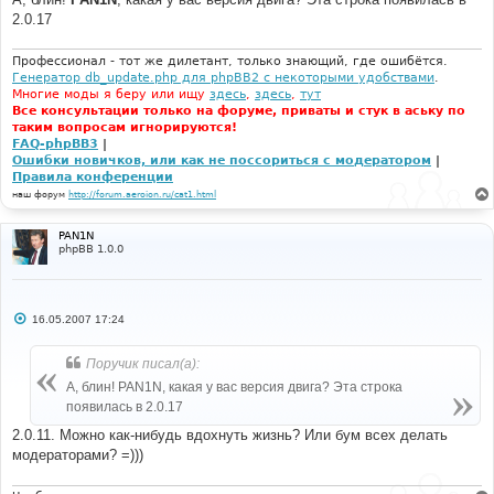
2.0.17
Профессионал - тот же дилетант, только знающий, где ошибётся.
Генератор db_update.php для phpBB2 с некоторыми удобствами
.
Многие моды я беру или ищу
здесь
,
здесь
,
тут
Все консультации только на форуме, приваты и стук в аську по
таким вопросам игнорируются!
FAQ-phpBB3
|
Ошибки новичков, или как не поссориться с модератором
|
Правила конференции
наш форум
http://forum.aeroion.ru/cat1.html
PAN1N
phpBB 1.0.0
С
16.05.2007 17:24
о
о
б
Поручик писал(а):
щ
е
А, блин! PAN1N, какая у вас версия двига? Эта строка
н
появилась в 2.0.17
и
е
2.0.11. Можно как-нибудь вдохнуть жизнь? Или бум всех делать
модераторами? =)))