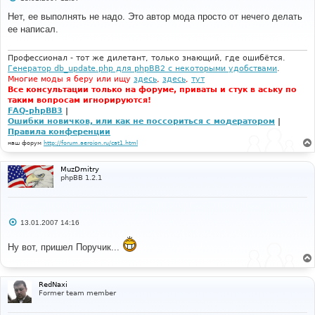
о
о
Нет, ее выполнять не надо. Это автор мода просто от нечего делать
б
ее написал.
щ
е
н
и
Профессионал - тот же дилетант, только знающий, где ошибётся.
е
Генератор db_update.php для phpBB2 с некоторыми удобствами
.
Многие моды я беру или ищу
здесь
,
здесь
,
тут
Все консультации только на форуме, приваты и стук в аську по
таким вопросам игнорируются!
FAQ-phpBB3
|
Ошибки новичков, или как не поссориться с модератором
|
Правила конференции
наш форум
http://forum.aeroion.ru/cat1.html
MuzDmitry
phpBB 1.2.1
С
13.01.2007 14:16
о
о
Ну вот, пришел Поручик...
б
щ
е
н
и
RedNaxi
е
Former team member