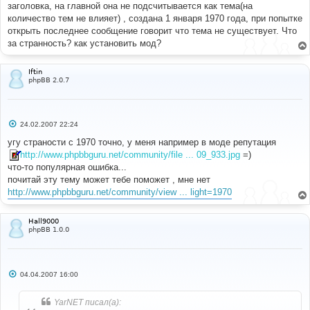
заголовка, на главной она не подсчитывается как тема(на
количество тем не влияет) , создана 1 января 1970 года, при попытке
открыть последнее сообщение говорит что тема не существует. Что
за странность? как установить мод?
Iftin
phpBB 2.0.7
С
24.02.2007 22:24
о
о
угу страности с 1970 точно, у меня например в моде репутация
б
http://www.phpbbguru.net/community/file ... 09_933.jpg
=)
щ
е
что-то популярная ошибка...
н
почитай эту тему может тебе поможет , мне нет
и
е
http://www.phpbbguru.net/community/view ... light=1970
Hall9000
phpBB 1.0.0
С
04.04.2007 16:00
о
о
б
YarNET писал(а):
щ