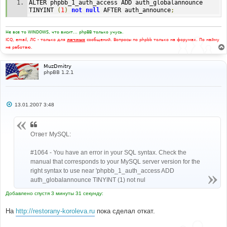
ALTER phpbb_1_auth_access ADD auth_globalannounce 
TINYINT 
(
1
)
not
null
 AFTER auth_announce
;
Не все то WINDOWS, что висит... phpBB только учусь.
ICQ, email, ЛС - только для
личных
сообщений. Вопросы по phpbb только на форумах. По найму
не работаю.
MuzDmitry
phpBB 1.2.1
С
13.01.2007 3:48
о
о
б
щ
Ответ MySQL:
е
н
и
#1064 - You have an error in your SQL syntax. Check the
е
manual that corresponds to your MySQL server version for the
right syntax to use near 'phpbb_1_auth_access ADD
auth_globalannounce TINYINT (1) not nul
Добавлено спустя 3 минуты 31 секунду:
На
http://restorany-koroleva.ru
пока сделал откат.