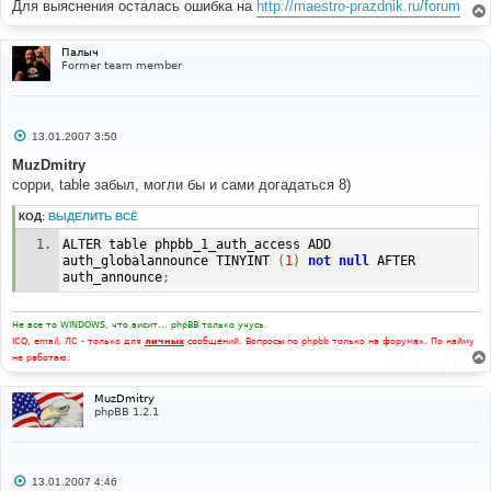
Для выяснения осталась ошибка на
http://maestro-prazdnik.ru/forum
Палыч
Former team member
С
13.01.2007 3:50
о
о
MuzDmitry
б
сорри, table забыл, могли бы и сами догадаться 8)
щ
е
н
КОД:
ВЫДЕЛИТЬ ВСЁ
и
е
ALTER table phpbb_1_auth_access ADD 
auth_globalannounce TINYINT 
(
1
)
not
null
 AFTER 
auth_announce
;
Не все то WINDOWS, что висит... phpBB только учусь.
ICQ, email, ЛС - только для
личных
сообщений. Вопросы по phpbb только на форумах. По найму
не работаю.
MuzDmitry
phpBB 1.2.1
С
13.01.2007 4:46