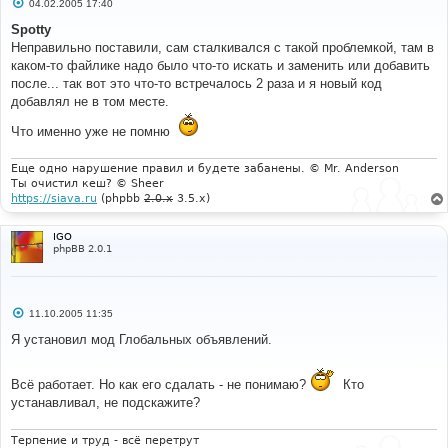
С
04.02.2005 17:40
о
о
Spotty
б
Неправильно поставили, сам сталкивался с такой проблемкой, там в
щ
е
каком-то файлике надо было что-то искать и заменить или добавить
н
после... так вот это что-то встречалось 2 раза и я новый код
и
е
добавлял не в том месте.
Что именно уже не помню
Еще одно нарушение правил и будете забанены. © Mr. Anderson
Ты очистил кеш? © Sheer
https://siava.ru
(phpbb
2.0.x
3.5.x)
IGO
phpBB 2.0.1
С
11.10.2005 11:35
о
о
Я установил мод Глобальных объявлений.
б
щ
е
Всё работает. Но как его сдалать - не понимаю?
Кто
н
и
устанавливал, не подскажите?
е
Терпение и труд - всё перетрут