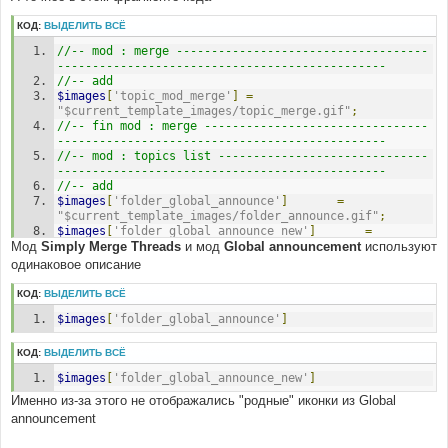
КОД:
ВЫДЕЛИТЬ ВСЁ
//-- mod : merge ------------------------------------
-----------------------------------------------
//-- add
$images
[
'topic_mod_merge'
]
=
"$current_template_images/topic_merge.gif"
;
//-- fin mod : merge --------------------------------
-----------------------------------------------
//-- mod : topics list ------------------------------
-----------------------------------------------
//-- add
$images
[
'folder_global_announce'
]
=
"$current_template_images/folder_announce.gif"
;
$images
[
'folder_global_announce_new'
]
=
Мод
Simply Merge Threads
"$current_template_images/folder_announce_new.gif"
и мод
Global announcement
используют
;
$images
[
'folder_global_announce_own'
]
=
одинаковое описание
"$current_template_images/folder_announce_own.gif"
;
$images
[
'folder_global_announce_new_own'
]
=
КОД:
ВЫДЕЛИТЬ ВСЁ
"$current_template_images/folder_announce_new_own.gif
$images
[
'folder_global_announce'
]
"
;
$images
[
'folder_own'
]
=
"$current_template_images/folder_own.gif"
;
КОД:
ВЫДЕЛИТЬ ВСЁ
$images
[
'folder_new_own'
]
=
$images
[
'folder_global_announce_new'
]
"$current_template_images/folder_new_own.gif"
;
$images
[
'folder_hot_own'
]
=
Именно из-за этого не отображались "родные" иконки из Global
"$current_template_images/folder_hot_own.gif"
;
announcement
$images
[
'folder_hot_new_own'
]
=
"$current_template_images/folder_new_hot_own.gif"
;