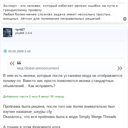
и
е
Эксперт - это человек, который избегает мелких ошибок на пути к
грандиозному провалу.
Любая более-менее сложная задача имеет несколько простых,
изящных, лёгких для понимания неправильных решений
YarNET
phpBB 2.0.6
С
03.02.2005 2:10
о
о
б
щ
мод Global announcement
е
н
и
В нем есть иконки, которые после установки мода не отображаются
е
почему-то. Вместо них просто появляются иконки стандартных
объявлений... Как исправить?
Добавлено спустя 3 часа 9 минут 50 секунд:
Проблема была решена, после того как более внимательно был
изучен
название_шкуры.cfg
Оказалось, что вся проблема была в моде Simply Merge Threads
А точнее в этом фрагменте кода