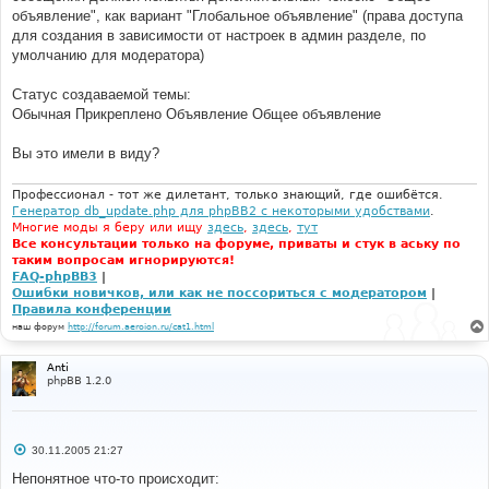
объявление", как вариант "Глобальное объявление" (права доступа
для создания в зависимости от настроек в админ разделе, по
умолчанию для модератора)
Статус создаваемой темы:
Обычная Прикреплено Объявление Общее объявление
Вы это имели в виду?
Профессионал - тот же дилетант, только знающий, где ошибётся.
Генератор db_update.php для phpBB2 с некоторыми удобствами
.
Многие моды я беру или ищу
здесь
,
здесь
,
тут
Все консультации только на форуме, приваты и стук в аську по
таким вопросам игнорируются!
FAQ-phpBB3
|
Ошибки новичков, или как не поссориться с модератором
|
Правила конференции
наш форум
http://forum.aeroion.ru/cat1.html
Anti
phpBB 1.2.0
С
30.11.2005 21:27
о
о
Непонятное что-то происходит:
б