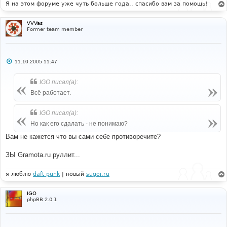
Я на этом форуме уже чуть больше года.. спасибо вам за помощь!
VVVas
Former team member
С
11.10.2005 11:47
о
о
б
IGO писал(а):
щ
е
Всё работает.
н
и
е
IGO писал(а):
Но как его сдалать - не понимаю?
Вам не кажется что вы сами себе противоречите?
ЗЫ Gramota.ru руллит...
я люблю
daft punk
| новый
sugoi.ru
IGO
phpBB 2.0.1