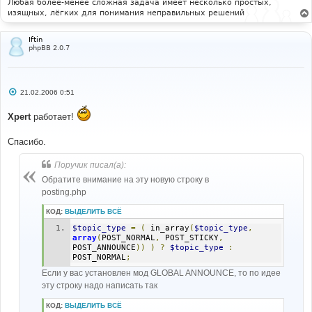
Любая более-менее сложная задача имеет несколько простых,
изящных, лёгких для понимания неправильных решений
Iftin
phpBB 2.0.7
С
21.02.2006 0:51
о
о
Xpert
работает!
б
щ
е
Спасибо.
н
и
е
Поручик писал(а):
Обратите внимание на эту новую строку в
posting.php
КОД:
ВЫДЕЛИТЬ ВСЁ
$topic_type
=
(
 in_array
(
$topic_type
,
array
(
POST_NORMAL
,
 POST_STICKY
,
POST_ANNOUNCE
))
)
?
$topic_type
:
POST_NORMAL
;
Если у вас установлен мод GLOBAL ANNOUNCE, то по идее
эту строку надо написать так
КОД:
ВЫДЕЛИТЬ ВСЁ