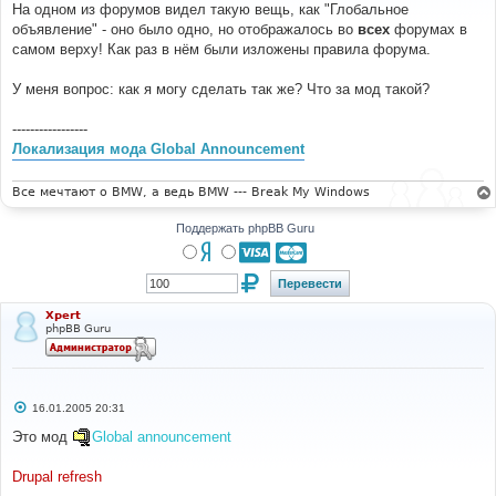
о
На одном из форумов видел такую вещь, как "Глобальное
б
объявление" - оно было одно, но отображалось во
всех
форумах в
щ
е
самом верху! Как раз в нём были изложены правила форума.
н
и
е
У меня вопрос: как я могу сделать так же? Что за мод такой?
-----------------
Локализация мода Global Announcement
Все мечтают о BMW, а ведь BMW --- Break My Windows
Поддержать phpBB Guru
Xpert
phpBB Guru
С
16.01.2005 20:31
о
о
Это мод
Global announcement
б
щ
е
Drupal refresh
н