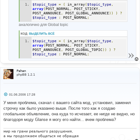
$topic_type
=
(
 in_array
(
$topic_type
,
array
(
POST_NORMAL
,
 POST_STICKY
,
POST_ANNOUNCE
,
 POST_GLOBAL_ANNOUNCE
))
)
?
$topic_type
:
 POST_NORMAL
;
аналогично для Global topic
КОД:
ВЫДЕЛИТЬ ВСЁ
$topic_type
=
(
 in_array
(
$topic_type
,
array
(
POST_NORMAL
,
 POST_STICKY
,
POST_ANNOUNCE
,
 POST_GLOBAL_TOPIC
))
)
?
$topic_type
:
 POST_NORMAL
;
Pahan
phpBB 1.2.1
С
01.06.2006 17:28
о
о
У меня проблема, скачал с вашего сайта мод, установил, заменил
б
строчку как было указанно выше. После того как я создаю
щ
е
глобальное объявление, она куда то исчезает, ее нигде не видно, но
н
благодоря моду Glanse я могу его найти... вчем проблема?
и
е
мир на грани реального разрушения,
а мы продолжаем общаться не обращая