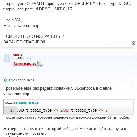
t.topic_type <> 2AND t.topic_type <> 3 ORDER BY t.topic_type DESC,
t.topic_last_post_id DESC LIMIT 0, 15
Line : 352
File : viewforum.php
ПОМОГИТЕ ЭТО ИСПРАВИТЬ!!!
ЗАРАНЕЕ СПАСИБО!!!
Xpert
phpBB Guru
С
26.01.2006 19:39
о
о
Проверьте еще раз редактирование SQL-запроса в файле
б
viewforum.php.
щ
е
н
КОД:
ВЫДЕЛИТЬ ВСЁ
и
е
AND t
.
topic_type 
<>
2AND
 t
.
topic_type 
<>
3
После константы, которая заменяется двойкой должен быть пробел.
Эксперт - это человек, который избегает мелких ошибок на пути к
грандиозному провалу.