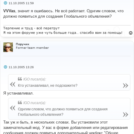
С
11.10.2005 11:59
о
о
VVVas
, значит я ошибаюсь. Не всё работает. Однгим словом, что
б
должно появиться для создания Глобального объявления?
щ
е
н
и
Терпение и труд - всё перетрут
е
Я на этом форуме уже чуть больше года.. спасибо вам за помощь!
Поручик
Former team member
С
11.10.2005 13:26
о
о
б
IGO писал(а):
щ
е
Кто устанавливал, не подскажите?
н
и
Я устанавливал.
е
IGO писал(а):
Однгим словом, что должно появиться для создания
Глобального объявления?
Так уж и быть, в нескольких словах. Вы установили этот
замечательный мод. У вас в форме добавления или редатирования
сообщения должен появитья дополнительный чекбокс "Общее