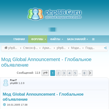
ГЛАВНАЯ
ФОРУМЫ
ФАЙЛЫ
БАЗА ЗНАНИЙ
phpBB Guru
Список форумов
Архивные форумы
phpBB 2.0.x (архив)
Модификация phpBB 2.0.x
Поддержка модов для phpBB 2.0.x
Мод Global Announcement - Глобальное
объявление
Страница
1
из
8
1
2
3
4
5
8
След.
Сообщений: 113
…
PranT
phpBB 1.2.0
Мод Global Announcement - Глобальное
объявление
С
16.01.2005 17:38
о