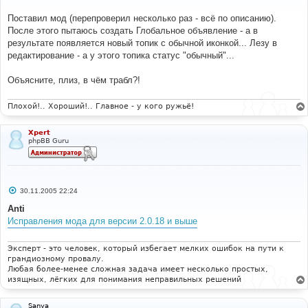
щ
е
Поставил мод (перепроверил несколько раз - всё по описанию).
н
После этого пытаюсь создать Глобальное объявление - а в
и
е
результате появляется новый топик с обычной иконкой... Лезу в
редактирование - а у этого топика статус "обычный"...
Объясните, плиз, в чём трабл?!
Плохой!.. Хороший!.. Главное - у кого ружьё!
Xpert
phpBB Guru
С
30.11.2005 22:24
о
о
Anti
б
Исправления мода для версии 2.0.18 и выше
щ
е
н
и
Эксперт - это человек, который избегает мелких ошибок на пути к
е
грандиозному провалу.
Любая более-менее сложная задача имеет несколько простых,
изящных, лёгких для понимания неправильных решений
Sanya