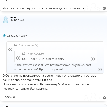
И если я неправ, пусть старшие товарищи поправят меня
veter
phpBB 1.0.0
С
02.03.2007 18:07
о
о
б
/DiOs писал(а):
щ
е
н
veter писал(а):
и
е
SQL Error : 1062 Duplicate entry
И что, хотите сказать, что вот по отквоченому поиск вам
ничего не выдал? Врать нехорошо!
DiOs, я же не программер, а всего лишь пользователь, поэтому
ваши слова для меня темный лес.
Поиск чего? и по какому "Квоченному"? Можно тоже самое
повторить, только без жаргона.
Спасибо
crash