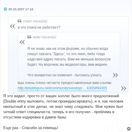
С
05.03.2007 17:16
о
о
б
crash писал(а):
щ
е
а что поиск не работает?
н
и
veter писал(а):
е
Я не знаю, как на этом форуме, но обычно когда
пишут скачать "Здесь", то это линк, либо тогда
надо веб-адрес писать. Вам же меньше вопросов
будет. Ну впрочем, вы модераторы, вам виднее.
Что конкретно он изменил - пытаюсь узнать
вцы очень плохо читаете предоставленные вам ссылки
http://phpbbguru.net/community/viewtopi ... 4305#94305
Я это видел, просто от ваших коллег было много предоолжений
(Double entry выловить, потом проиндексировать), и я, как человек
неопытный в этих делах, не знал чему следовать. Мне нужен был
четкий ответ специалиста, теперь я его получил - проблема в
отсуствии кодировки в дампе базы.
Еще раз - Спасибо за помощь!