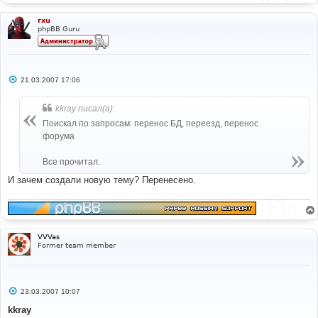
rxu
phpBB Guru
С
21.03.2007 17:06
о
о
б
kkray писал(а):
щ
е
Поискал по запросам: перенос БД, переезд, перенос
н
форума
и
е
Все прочитал.
И зачем создали новую тему? Перенесено.
VVVas
Former team member
С
23.03.2007 10:07
о
о
kkray
б