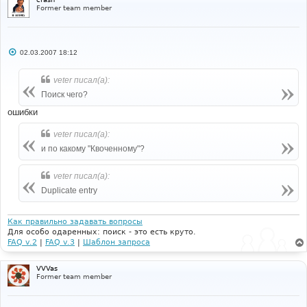
Former team member
С
02.03.2007 18:12
о
о
б
veter писал(а):
щ
е
Поиск чего?
н
и
ошибки
е
veter писал(а):
и по какому "Квоченному"?
veter писал(а):
Duplicate entry
Как правильно задавать вопросы
Для особо одаренных: поиск - это есть круто.
FAQ v.2
|
FAQ v.3
|
Шаблон запроса
VVVas
Former team member