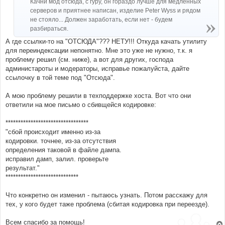
Качни мод отсюда, с гуру, он гораздо лучше для медленных
серверов и приятнее написан, изделие Peter Wyss и рядом
не стояло... Должен заработать, если нет - будем
разбираться.
А где ссылки-то на "ОТСЮДА"??? НЕТУ!!! Откуда качать утилиту
для переиндексации непонятно. Мне это уже не нужно, т.к. я
проблему решил (см. ниже), а вот для других, господа
администароты и модераторы, исправье пожалуйста, дайте
ссылочку в той теме под "Отсюда".
А мою проблему решили в техподдержке хоста. Вот что они
ответили на мое письмо о сбивщейся кодировке:
*********************************
"сбой происходит именно из-за
кодировки. точнее, из-за отсутствия
определения таковой в файле дампа.
исправил дамп, залил. проверьте
результат."
*****************************
Что конкретно он изменил - пытаюсь узнать. Потом расскажу для
тех, у кого будет таже проблема (сбитая кодировка при переезде).
Всем спасибо за помощь!