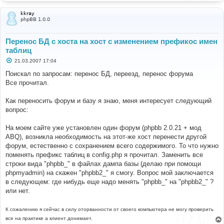
kkray
phpBB 1.0.0
Перенос БД с хоста на хост с изменением префикос имен
таблиц
С
21.03.2007 17:04
о
о
Поискал по запросам: перенос БД, переезд, перенос форума
б
Все прочитал.
щ
е
н
Как переносить форум и базу я знаю, меня интересует следующий
и
е
вопрос:
На моем сайте уже установлен один форум (phpbb 2.0.21 + мод
ABQ), возникла необходимость на этот-же хост перенести другой
форум, естественно с сохранением всего содержимого. То что нужно
поменять префикс таблиц в config.php я прочитал. Заменить все
строки вида "phpbb_" в файлах дампа базы (делаю при помощи
phpmyadmin) на скажен "phpbb2_" я смогу. Вопрос мой заключается
в следующем: где нибудь еще надо менять "phpbb_" на "phpbb2_" ?
или нет.
К сожалению я сейчас в силу оторванности от своего компьютера не могу проверить
все на практике а клиент донимает.