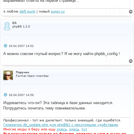
выравнивал ответы на первой странице...
я люблю
daft punk
| новый
sugoi.ru
DS
phpBB 1.2.0
С
18.04.2007 14:52
о
о
А можно совсем глупый вопрос? Я не могу найти phpbb_config !
б
щ
е
н
и
Поручик
е
Former team member
С
18.04.2007 14:56
о
о
Издеваетесь что-ли? Эта таблица в базе данных находится.
б
Потрудитесь почитать тему повнимательнее.
щ
е
н
и
Профессионал - тот же дилетант, только знающий, где ошибётся.
е
Генератор db_update.php для phpBB2 с некоторыми удобствами
.
Многие моды я беру или ищу
здесь
,
здесь
,
тут
Все консультации только на форуме, приваты и стук в аську по