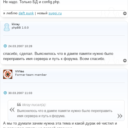
Не надо. Только БД и config.php.
щ
е
н
и
я люблю
daft punk
| новый
sugoi.ru
е
kkray
phpBB 1.0.0
С
24.03.2007 10:28
о
о
спасибо, сделал. Выяснилось что в дампе памяти нужно было
б
переправить имя сервера и путь к форума. Всем спасибо.
щ
е
н
и
VVVas
е
Former team member
С
30.03.2007 11:03
о
о
б
kkray писал(а):
щ
е
Выяснилось что в дампе памяти нужно было переправить
н
имя сервера и путь к форума.
и
е
А мы то думали зачем нужна эта тема и какой дурак её чистил и