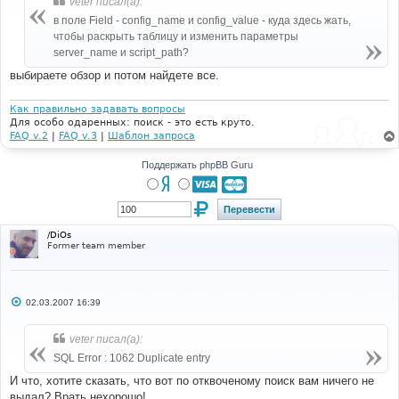
veter писал(а):
щ
е
в поле Field - config_name и config_value - куда здесь жать,
н
чтобы раскрыть таблицу и изменить параметры
и
е
server_name и script_path?
выбираете обзор и потом найдете все.
Как правильно задавать вопросы
Для особо одаренных: поиск - это есть круто.
FAQ v.2
|
FAQ v.3
|
Шаблон запроса
Поддержать phpBB Guru
/DiOs
Former team member
С
02.03.2007 16:39
о
о
б
veter писал(а):
щ
е
SQL Error : 1062 Duplicate entry
н
и
И что, хотите сказать, что вот по отквоченому поиск вам ничего не
е
выдал? Врать нехорошо!