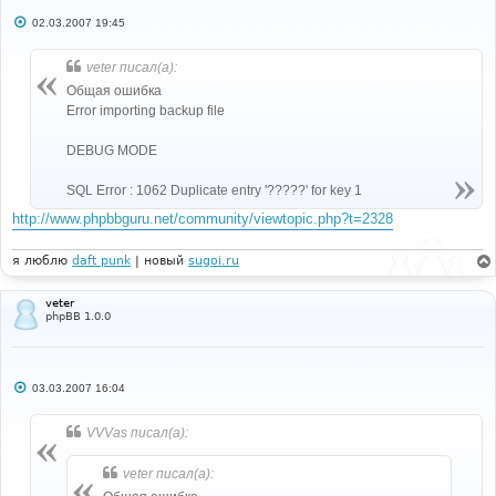
С
02.03.2007 19:45
о
о
б
veter писал(а):
щ
е
Общая ошибка
н
Error importing backup file
и
е
DEBUG MODE
SQL Error : 1062 Duplicate entry '?????' for key 1
http://www.phpbbguru.net/community/viewtopic.php?t=2328
я люблю
daft punk
| новый
sugoi.ru
veter
phpBB 1.0.0
С
03.03.2007 16:04
о
о
б
VVVas писал(а):
щ
е
н
veter писал(а):
и
е