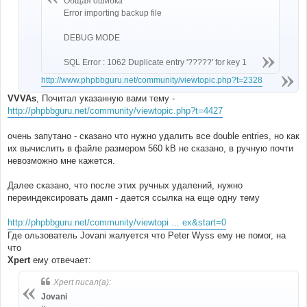
Общая ошибка
Error importing backup file
DEBUG MODE
SQL Error : 1062 Duplicate entry '?????' for key 1
http://www.phpbbguru.net/community/viewtopic.php?t=2328
VVVAs
, Почитал указанную вами тему -
http://phpbbguru.net/community/viewtopic.php?t=4427
очень запутано - сказано что нужно удалить все double entries, но как
их вычислить в файле размером 560 kB не сказано, в ручную почти
невозможно мне кажется.
Далее сказано, что после этих ручных удалений, нужно
переиндексировать дамп - дается ссылка на еще одну тему
http://phpbbguru.net/community/viewtopi ... ex&start=0
Где ользователь Jovani жалуется что Peter Wyss ему не помог, на
что
Xpert
ему отвечает:
Xpert писал(а):
Jovani