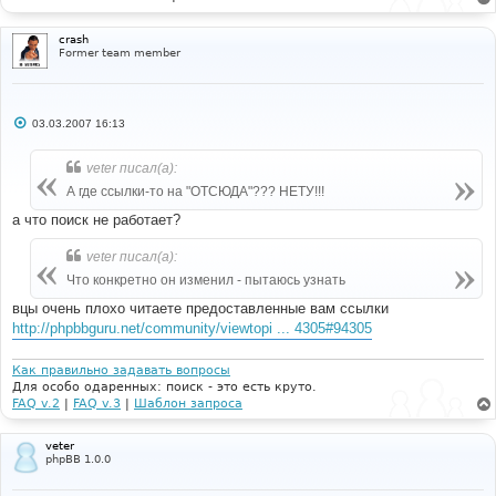
crash
Former team member
С
03.03.2007 16:13
о
о
б
veter писал(а):
щ
е
А где ссылки-то на "ОТСЮДА"??? НЕТУ!!!
н
и
а что поиск не работает?
е
veter писал(а):
Что конкретно он изменил - пытаюсь узнать
вцы очень плохо читаете предоставленные вам ссылки
http://phpbbguru.net/community/viewtopi ... 4305#94305
Как правильно задавать вопросы
Для особо одаренных: поиск - это есть круто.
FAQ v.2
|
FAQ v.3
|
Шаблон запроса
veter
phpBB 1.0.0