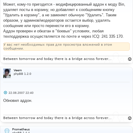
о
Может, кому-то пригодится - модифицированный аддон к моду Bin,
б
удаляет посты в корзину, но добавляет к сообщениям кнопку
щ
е
"Удалить в корзину", а не заменяет обычную "Удалить". Таким
н
образом, у админов/модераторов остается выбор, удалять
и
е
сообщение или просто перенести его в корзину.
Аддон проверен и обкатан в "боевых" условиях, любая
техподдержка осуществляется по почте и через ICQ: 241 335 170.
У вас нет необходимых прав для просмотра вложений в этом
сообщении.
Between tomorrow and today there is a bridge across forever...
Veem
phpBB 1.2.0
С
22.08.2007 22:40
о
о
Обновил аддон.
б
щ
е
н
и
Between tomorrow and today there is a bridge across forever...
е
Prometheus
phpBB 1.4.4