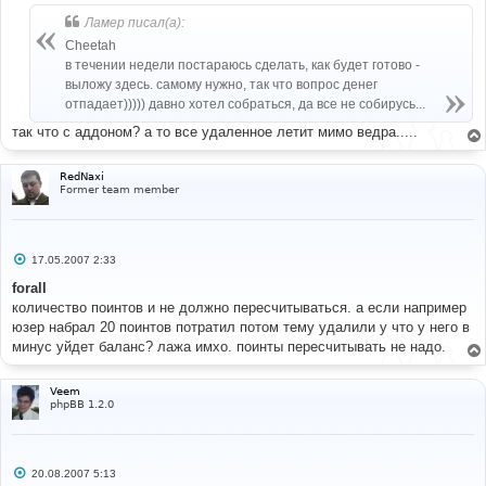
<input
type
=
"submit"
name
=
"unlock"
class
=
"catbutton"
Ламер писал(а):
value
=
"{L_UNLOCK}"
/>
</td>
Cheetah
</tr>
в течении недели постараюсь сделать, как будет готово -
</table>
выложу здесь. самому нужно, так что вопрос денег
</form>
отпадает))))) давно хотел собраться, да все не собирусь...
<table
width
=
"100%"
cellspacing
=
"2"
cellpadding
=
"2"
border
=
"0"
>
так что с аддоном? а то все удаленное летит мимо ведра.....
<tr>
<td
class
=
"nav"
><a
href
=
"{U_INDEX}"
>
{L_INDEX}
</a>
 &raquo; 
<a
href
=
"{U_VIEW_FORUM}"
>
{FORUM_NAME}
RedNaxi
</a>
 &raquo; {L_MOD_CP}
</td>
Former team member
<td
align
=
"right"
class
=
"nav"
>
{PAGINATION}
</td>
</tr>
<tr>
С
17.05.2007 2:33
<td
colspan
=
"2"
><br
/>
{JUMPBOX}
</td>
о
о
forall
</tr>
б
</table>
количество поинтов и не должно пересчитываться. а если например
щ
е
юзер набрал 20 поинтов потратил потом тему удалили у что у него в
н
минус уйдет баланс? лажа имхо. поинты пересчитывать не надо.
и
е
Veem
phpBB 1.2.0
С
20.08.2007 5:13
о