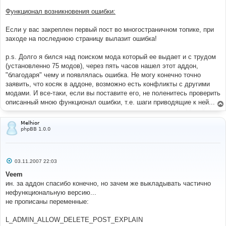
Функционал возникновения ошибки:
Если у вас закреплен первый пост во многостраничном топике, при
заходе на последнюю страницу вылазит ошибка!
p.s. Долго я бился над поиском мода который ее выдает и с трудом
(установленно 75 модов), через пять часов нашел этот аддон,
"благодаря" чему и появлялась ошибка. Не могу конечно точно
заявить, что косяк в аддоне, возможно есть конфликты с другими
модами. И все-таки, если вы поставите его, не поленитесь проверить
описанный мною функционал ошибки, т.е. шаги приводящие к ней...
Melhior
phpBB 1.0.0
С
03.11.2007 22:03
о
о
Veem
б
ин. за аддон спасибо конечно, но зачем же выкладывать частично
щ
е
нефункциональную версию...
н
не прописаны переменные:
и
е
L_ADMIN_ALLOW_DELETE_POST_EXPLAIN