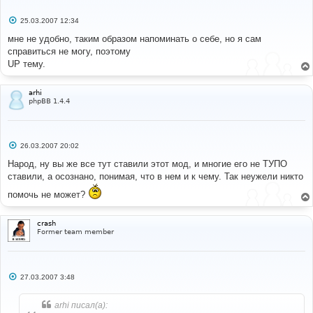
С
25.03.2007 12:34
о
о
мне не удобно, таким образом напоминать о себе, но я сам
б
справиться не могу, поэтому
щ
е
UP тему.
н
и
е
arhi
phpBB 1.4.4
С
26.03.2007 20:02
о
о
Народ, ну вы же все тут ставили этот мод, и многие его не ТУПО
б
ставили, а осознано, понимая, что в нем и к чему. Так неужели никто
щ
е
помочь не может?
н
и
е
crash
Former team member
С
27.03.2007 3:48
о
о
б
arhi писал(а):
щ