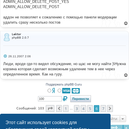
ADMIN_ALLOW_DELETE_POST_YES
ADMIN_ALLOW_DELETE_POST
аддон не позволяет к сожалению с помощью панели модерации
удалить сразу несколько постов
Lektor
phpBB 2.0.7
С
26.11.2007 2:06
о
о
Люди, вроде где-то видел обсуждение, но щас не могу найти )\Нужна
б
корзина которая сделает возможным удаление тем в нее через
щ
е
определенное время. Как на гуру.
н
и
е
Поддержать phpBB Guru
Страница
6
из
7
1
3
4
5
6
7
Пред.
След.
Сообщений: 103
…
Перейти
Этот сайт использует cookies для
Главная
Форумы
Наша команда
О команде
Конфиденциальность