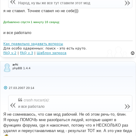
е
Народ, ну вы же все тут ставили этот мод
н
и
я не ставил. Точнее ставил но не себе)))
е
Добавлено спустя 1 минуту 16 секунд:
и все работало
Как правильно задавать вопросы
Для особо одаренных: поиск - это есть круто.
FAQ v.2
|
FAQ v.3
|
Шаблон запроса
arhi
phpBB 1.4.4
С
27.03.2007 20:14
о
о
б
crash писал(а):
щ
е
и все работало
н
и
Я не сомневаюсь, что сам мод рабочий. Не об этом речь-то, блин.
е
Я прошу ПОМОЧЬ мне разобраться людей, которые шарят в
функциях форума, где я накосячил, потому что я НЕСКОЛЬКО раз
удалял и переустанавливал мод - результат ТОТ же. А это уже беда