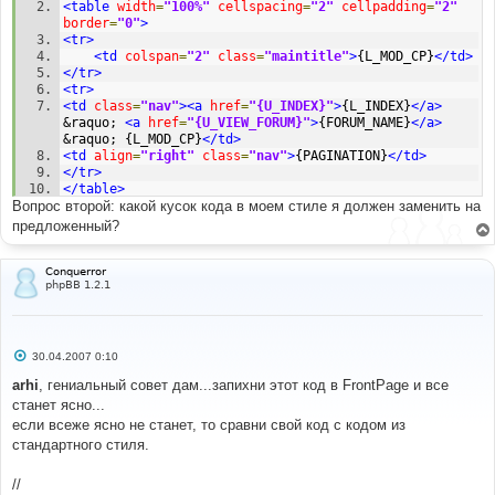
<table
width
=
"100%"
cellspacing
=
"2"
cellpadding
=
"2"
border
=
"0"
>
<tr>
<td
colspan
=
"2"
class
=
"maintitle"
>
{L_MOD_CP}
</td>
</tr>
<tr>
<td
class
=
"nav"
><a
href
=
"{U_INDEX}"
>
{L_INDEX}
</a>
&raquo; 
<a
href
=
"{U_VIEW_FORUM}"
>
{FORUM_NAME}
</a>
&raquo; {L_MOD_CP}
</td>
<td
align
=
"right"
class
=
"nav"
>
{PAGINATION}
</td>
</tr>
</table>
Вопрос второй: какой кусок кода в моем стиле я должен заменить на
<table
width
=
"100%"
cellpadding
=
"4"
cellspacing
=
"1"
border
=
"0"
class
=
"forumline"
>
предложенный?
<tr>
<td
class
=
"cat"
colspan
=
"5"
align
=
"center"
>
{L_MOD_CP}
</td>
Conquerror
phpBB 1.2.1
</tr>
<tr>
<td
class
=
"row1"
colspan
=
"5"
align
=
"center"
><span
class
=
"genmed"
>
{L_MOD_CP_EXPLAIN}
</span></td>
</tr>
С
30.04.2007 0:10
о
<tr>
о
arhi
, гениальный совет дам...запихни этот код в FrontPage и все
<th
colspan
=
"2"
>
{L_TOPICS}
</th>
б
станет ясно...
<th>
{L_REPLIES}
</th>
щ
<th>
{L_LASTPOST}
</th>
е
если всеже ясно не станет, то сравни свой код с кодом из
н
<th>
{L_SELECT}
</th>
стандартного стиля.
и
</tr>
е
<!-- BEGIN topicrow -->
//
<tr>