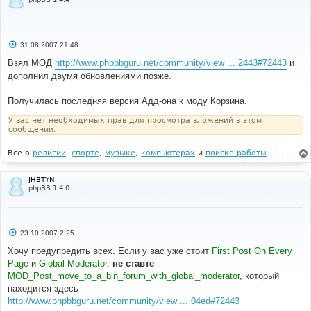
С
31.08.2007 21:48
о
о
Взял МОД
http://www.phpbbguru.net/community/view ... 2443#72443
и
б
дополнил двумя обновлениями позже.
щ
е
н
Получилась последняя версия Адд-она к моду Корзина.
и
е
У вас нет необходимых прав для просмотра вложений в этом
сообщении.
Все о
религии
,
спорте
,
музыке
,
компьютерах
и
поиске работы
.
JHBTYN
phpBB 1.4.0
С
23.10.2007 2:25
о
о
Хочу предупредить всех. Если у вас уже стоит
First Post On Every
б
Page
и
Global Moderator
,
не ставте
-
щ
е
MOD_Post_move_to_a_bin_forum_with_global_moderator
, который
н
находится здесь -
и
е
http://www.phpbbguru.net/community/view ... 04ed#72443