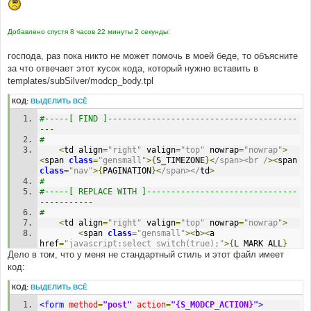
Добавлено спустя 8 часов 22 минуты 2 секунды:
господа, раз пока никто не может помочь в моей беде, то объясните
за что отвечает этот кусок кода, который нужно вставить в
templates/subSilver/modcp_body.tpl
КОД:
ВЫДЕЛИТЬ ВСЁ
#-----[ FIND ]---------------------------------------
---
#
<
td align
=
"right"
 valign
=
"top"
 nowrap
=
"nowrap"
>
<
span 
class
=
"gensmall"
>{
S_TIMEZONE
}<
/span><br /
><
span 
class
=
"nav"
>{
PAGINATION
}<
/span></
td
>
#
#-----[ REPLACE WITH ]-------------------------------
-----------
#
<
td align
=
"right"
 valign
=
"top"
 nowrap
=
"nowrap"
>
<
span 
class
=
"gensmall"
><
b
><
a 
href
=
"javascript:select_switch(true);"
>{
L_MARK_ALL
}
Дело в том, что у меня не стандартный стиль и этот файл имеет
<
/a>&nbsp;::&nbsp;<a 
href="javascript:select_switch(false);">
код:
{L_UNMARK_ALL}</
a
><
/b><br /
>
{
S_TIMEZONE
}<
/span><br /
><
span 
class
=
"nav"
>
КОД:
ВЫДЕЛИТЬ ВСЁ
{
PAGINATION
}</
span
>
<form
method
=
"post"
action
=
"{S_MODCP_ACTION}"
>
</
td
>