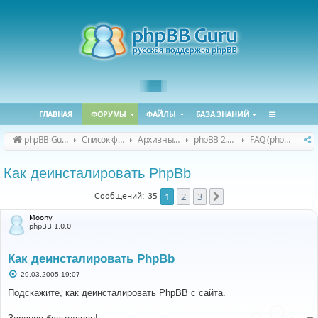
ГЛАВНАЯ
ФОРУМЫ
ФАЙЛЫ
БАЗА ЗНАНИЙ
phpBB Guru
Список форумов
Архивные форумы
phpBB 2.0.x (архив)
FAQ (phpBB 2.0.x)
Как деинсталировать PhpBb
1
2
3
След.
Сообщений: 35
Moony
phpBB 1.0.0
Как деинсталировать PhpBb
С
29.03.2005 19:07
о
о
Подскажите, как деинсталировать PhpBB с сайта.
б
щ
е