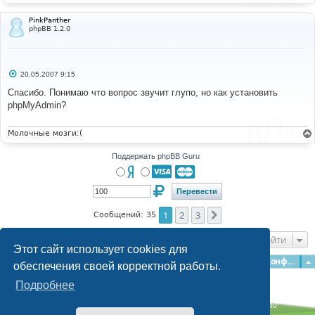
PinkPanther
phpBB 1.2.0
С
20.05.2007 9:15
о
о
Спасибо. Понимаю что вопрос звучит глупо, но как установить
б
phpMyAdmin?
щ
е
н
и
Молочные мозги:(
е
Поддержать phpBB Guru
1
2
3
След.
Сообщений: 35
Перейти
Этот сайт использует cookies для
Главная
Форумы
Наша команда
О команде
Конфиденциальность
обеспечения своей корректной работы.
Подробнее
Time: 0.171s
| Peak Memory Usage: 3.07 МБ | GZIP: Off |
Queries: 40