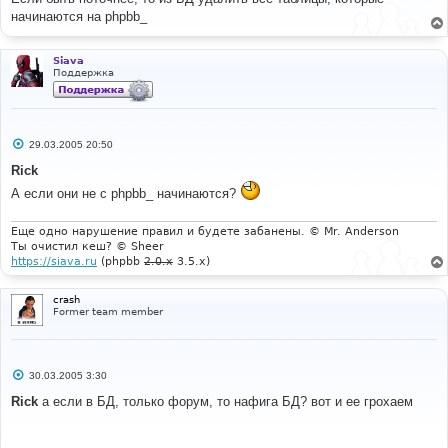
б
начинаются на phpbb_
щ
е
н
и
Siava
е
Поддержка
С
29.03.2005 20:50
о
о
Rick
б
щ
А если они не с phpbb_ начинаются?
е
н
и
Еще одно нарушение правил и будете забанены. © Mr. Anderson
е
Ты очистил кеш? © Sheer
https://siava.ru
(phpbb
2.0.x
3.5.x)
crash
Former team member
С
30.03.2005 3:30
о
о
Rick
а если в БД, только форум, то нафига БД? вот и ее грохаем
б
щ
е
н