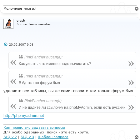
Молочные мозги:(
crash
Former team member
С
20.05.2007 9:08
о
о
б
PinkPanther писал(а):
щ
е
Как узнать, что именно надо вычистить?
н
и
е
PinkPanther писал(а):
В бд только форум был.
удаляете все таблицы, вы же сами говорите там только форум был.
PinkPanther писал(а):
И не дадите ли ссылочку на phpMyAdmin, если есть русский
http://phpmyadmin.net
Как правильно задавать вопросы
Для особо одаренных: поиск - это есть круто.
FAQ v.2
|
FAQ v.3
|
Шаблон запроса