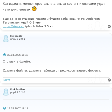
е
Как вариант, можно перестать платить за хостинг и они сами удалят
- это для ленивых
Еще одно нарушение правил и будете забанены. © Mr. Anderson
Ты очистил кеш? © Sheer
https://siava.ru
(phpbb
2.0.x
3.5.x)
Hellraiser
phpBB 2.0.1
С
30.03.2005 18:48
о
о
Отставить флейм.
б
щ
е
Удалить файлы, удалить таблицы с префиксом вашего форума.
н
и
е
RTFM
PinkPanther
phpBB 1.2.0
С
19.05.2007 19:11
о