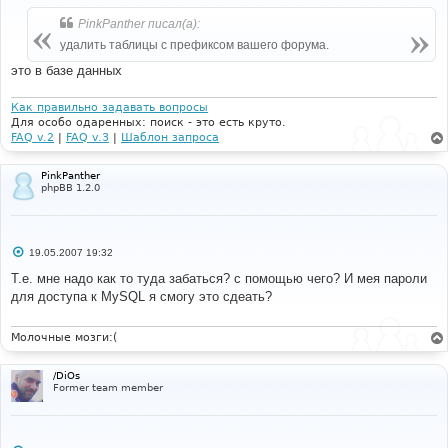
о
б
PinkPanther писал(а):
щ
е
удалить таблицы с префиксом вашего форума.
н
и
это в базе данных
е
Как правильно задавать вопросы
Для особо одаренных: поиск - это есть круто.
FAQ v.2
|
FAQ v.3
|
Шаблон запроса
PinkPanther
phpBB 1.2.0
С
19.05.2007 19:32
о
о
Т.е. мне надо как то туда забаться? с помощью чего? И мея пароли
б
для доступа к MySQL я смогу это сдеать?
щ
е
н
и
Молочные мозги:(
е
/DiOs
Former team member