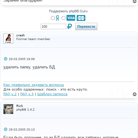
Заранее благодарен!
н
и
е
Поддержать phpBB Guru
crash
Former team member
С
29.03.2005 19:08
о
о
удалить папку, удалить БД.
б
щ
е
н
и
Как правильно задавать вопросы
е
Для особо одаренных: поиск - это есть круто.
FAQ v.2
|
FAQ v.3
|
Шаблон запроса
Rick
phpBB 1.4.2
С
29.03.2005 20:13
о
о
Если быть поточнее, то из БД удалить все таблицы, которые