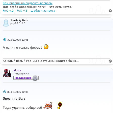
и
Как правильно задавать вопросы
е
Для особо одаренных: поиск - это есть круто.
FAQ v.2
|
FAQ v.3
|
Шаблон запроса
Snezhniy Bars
phpBB 1.2.0
С
30.03.2005 12:05
о
о
А если не только форум?
б
щ
е
н
и
Каждый новый год мы с друзьями ходим в баню...
е
Siava
Поддержка
С
30.03.2005 12:08
о
о
Snezhniy Bars
б
щ
е
Тогда удалить вобще всё
н
и