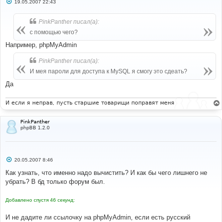
С
19.05.2007 22:43
о
о
б
PinkPanther писал(а):
щ
е
с помощью чего?
н
и
Например, phpMyAdmin
е
PinkPanther писал(а):
И мея пароли для доступа к MySQL я смогу это сдеать?
Да
И если я неправ, пусть старшие товарищи поправят меня
PinkPanther
phpBB 1.2.0
С
20.05.2007 8:46
о
о
Как узнать, что именно надо вычистить? И как бы чего лишнего не
б
убрать? В бд только форум был.
щ
е
н
Добавлено спустя 46 секунд:
и
е
И не дадите ли ссылочку на phpMyAdmin, если есть русский