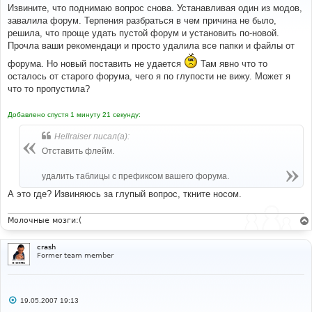
о
Извините, что поднимаю вопрос снова. Устанавливая один из модов,
б
завалила форум. Терпения разбраться в чем причина не было,
щ
е
решила, что проще удать пустой форум и установить по-новой.
н
Прочла ваши рекомендаци и просто удалила все папки и файлы от
и
е
форума. Но новый поставить не удается
Там явно что то
осталось от старого форума, чего я по глупости не вижу. Может я
что то пропустила?
Добавлено спустя 1 минуту 21 секунду:
Hellraiser писал(а):
Отставить флейм.
удалить таблицы с префиксом вашего форума.
А это где? Извиняюсь за глупый вопрос, ткните носом.
Молочные мозги:(
crash
Former team member
С
19.05.2007 19:13
о