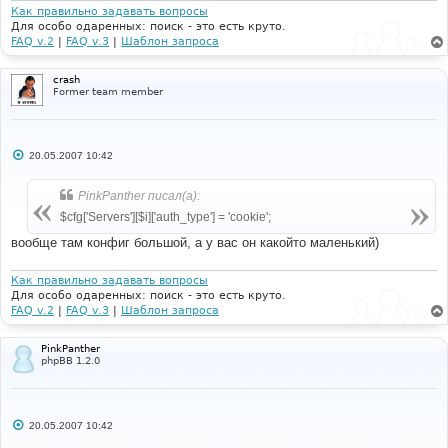
и
Как правильно задавать вопросы
е
Для особо одаренных: поиск - это есть круто.
FAQ v.2
|
FAQ v.3
|
Шаблон запроса
crash
Former team member
С
20.05.2007 10:42
о
о
б
PinkPanther писал(а):
щ
е
$cfg['Servers'][$i]['auth_type'] = 'cookie';
н
и
вообще там конфиг большой, а у вас он какойто маленький)
е
Как правильно задавать вопросы
Для особо одаренных: поиск - это есть круто.
FAQ v.2
|
FAQ v.3
|
Шаблон запроса
PinkPanther
phpBB 1.2.0
С
20.05.2007 10:42
о
о