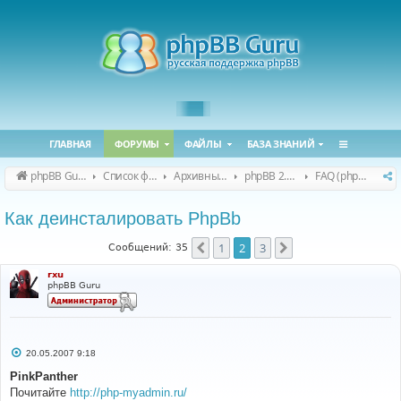
ГЛАВНАЯ
ФОРУМЫ
ФАЙЛЫ
БАЗА ЗНАНИЙ
phpBB Guru
Список форумов
Архивные форумы
phpBB 2.0.x (архив)
FAQ (phpBB 2.0.x)
Как деинсталировать PhpBb
1
2
3
Пред.
След.
Сообщений: 35
rxu
phpBB Guru
С
20.05.2007 9:18
о
о
PinkPanther
б
Почитайте
http://php-myadmin.ru/
щ