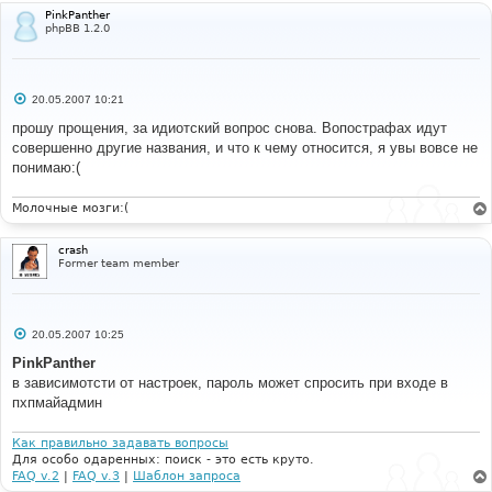
PinkPanther
phpBB 1.2.0
С
20.05.2007 10:21
о
о
прошу прощения, за идиотский вопрос снова. Вопострафах идут
б
совершенно другие названия, и что к чему относится, я увы вовсе не
щ
е
понимаю:(
н
и
е
Молочные мозги:(
crash
Former team member
С
20.05.2007 10:25
о
о
PinkPanther
б
в зависимотсти от настроек, пароль может спросить при входе в
щ
е
пхпмайадмин
н
и
е
Как правильно задавать вопросы
Для особо одаренных: поиск - это есть круто.
FAQ v.2
|
FAQ v.3
|
Шаблон запроса