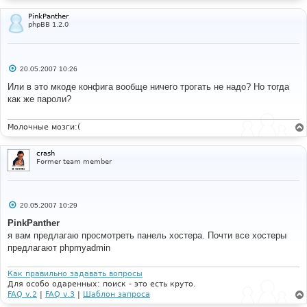
PinkPanther
phpBB 1.2.0
С
20.05.2007 10:26
о
о
Или в это мкоде конфига вообще ничего трогать не надо? Но тогда
б
как же пароли?
щ
е
н
и
Молочные мозги:(
е
crash
Former team member
С
20.05.2007 10:29
о
о
PinkPanther
б
я вам предлагаю просмотреть панель хостера. Почти все хостеры
щ
е
предлагают phpmyadmin
н
и
е
Как правильно задавать вопросы
Для особо одаренных: поиск - это есть круто.
FAQ v.2
|
FAQ v.3
|
Шаблон запроса