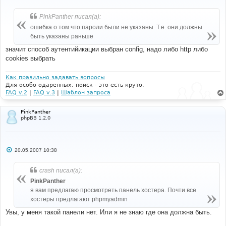
о
о
б
PinkPanther писал(а):
щ
е
ошибка о том что пароли были не указаны. Т.е. они должны
н
быть указаны раньше
и
е
значит способ аутентийикации выбран config, надо либо http либо
cookies выбрать
Как правильно задавать вопросы
Для особо одаренных: поиск - это есть круто.
FAQ v.2
|
FAQ v.3
|
Шаблон запроса
PinkPanther
phpBB 1.2.0
С
20.05.2007 10:38
о
о
б
crash писал(а):
щ
е
PinkPanther
н
я вам предлагаю просмотреть панель хостера. Почти все
и
е
хостеры предлагают phpmyadmin
Увы, у меня такой панели нет. Или я не знаю где она должна быть.