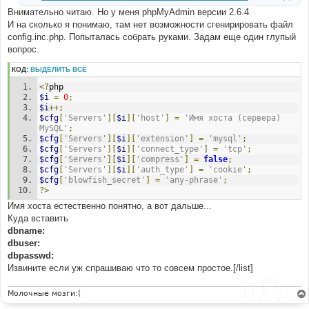
Внимательно читаю. Но у меня phpMyAdmin версии 2.6.4
И на сколько я понимаю, там нет возможности сгенирировать файл
config.inc.php. Попыталась собрать руками. Задам еще один глупый
вопрос.
КОД:
ВЫДЕЛИТЬ ВСЁ
<?
php
$i
=
0
;
$i
++;
$cfg
[
'Servers'
][
$i
][
'host'
]
=
'Имя хоста (сервера) 
MySQL'
;
$cfg
[
'Servers'
][
$i
][
'extension'
]
=
'mysql'
;
$cfg
[
'Servers'
][
$i
][
'connect_type'
]
=
'tcp'
;
$cfg
[
'Servers'
][
$i
][
'compress'
]
=
false
;
$cfg
[
'Servers'
][
$i
][
'auth_type'
]
=
'cookie'
;
$cfg
[
'blowfish_secret'
]
=
'any-phrase'
;
?>
Имя хоста естественно понятно, а вот дальше...
Куда вставить
dbname:
dbuser:
dbpasswd:
Извините если уж спрашиваю что то совсем простое.[/list]
Молочные мозги:(