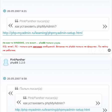
С
20.05.2007 9:21
о
о
б
PinkPanther писал(а):
щ
е
как установить phpMyAdmin?
н
и
http://php-myadmin.ru/learning/phpmyadmin-setup.html
е
Не все то WINDOWS, что висит... phpBB только учусь.
ICQ, email, ЛС - только для
личных
сообщений. Вопросы по phpbb только на форумах. По найму
не работаю.
PinkPanther
phpBB 1.2.0
С
20.05.2007 9:58
о
о
б
Палыч писал(а):
щ
е
н
PinkPanther писал(а):
и
е
как установить phpMyAdmin?
http://php-myadmin.ru/learning/phpmyadmin-setup.html