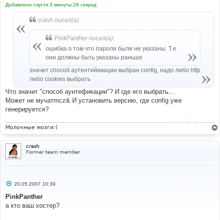
Добавлено спустя 3 минуты 26 секунд:
crash писал(а):
PinkPanther писал(а):
ошибка о том что пароли были не указаны. Т.е.
они должны быть указаны раньше
значит способ аутентийикации выбран config, надо либо http
либо cookies выбрать
Что значит "способ аунтефикации"? И где его выбрать...
Может не мучатmcz& И установить версию, где config уже
генерируется?
Молочные мозги:(
crash
Former team member
С
20.05.2007 10:39
о
о
PinkPanther
б
а кто ваш хостер?
щ
е
н