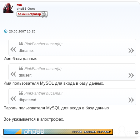
rxu
phpBB Guru
С
20.05.2007 10:15
о
о
б
PinkPanther писал(а):
щ
е
dbname:
н
и
Имя базы данных.
е
PinkPanther писал(а):
dbuser:
Имя пользователя MySQL для входа в базу данных.
PinkPanther писал(а):
dbpasswd:
Пароль пользователя MySQL для входа в базу данных.
Всё указывается в апострофах.