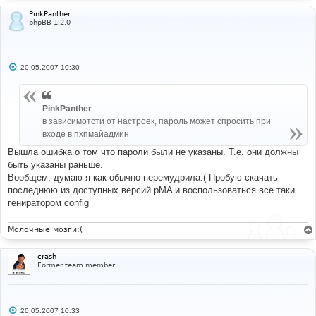
PinkPanther
phpBB 1.2.0
С
20.05.2007 10:30
о
о
б
щ
PinkPanther
е
н
в зависимотсти от настроек, пароль может спросить при
и
входе в пхпмайадмин
е
Вышла ошибка о том что пароли были не указаны. Т.е. они должны
быть указаны раньше.
Вообщем, думаю я как обычно перемудрила:( Пробую скачать
последнюю из доступных версий pMA и воспользоваться все таки
гениратором config
Молочные мозги:(
crash
Former team member
С
20.05.2007 10:33