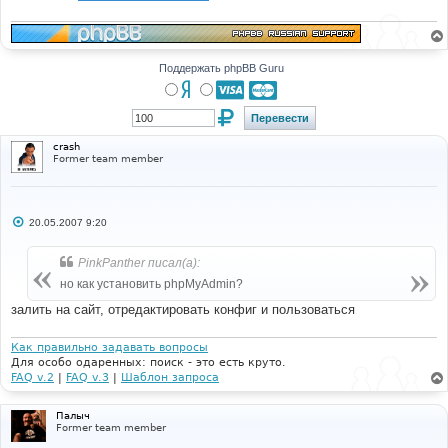
е
н
и
е
Поддержать phpBB Guru
crash
Former team member
С
20.05.2007 9:20
о
о
б
PinkPanther писал(а):
щ
е
но как установить phpMyAdmin?
н
и
залить на сайт, отредактировать конфиг и пользоваться
е
Как правильно задавать вопросы
Для особо одаренных: поиск - это есть круто.
FAQ v.2
|
FAQ v.3
|
Шаблон запроса
Палыч
Former team member