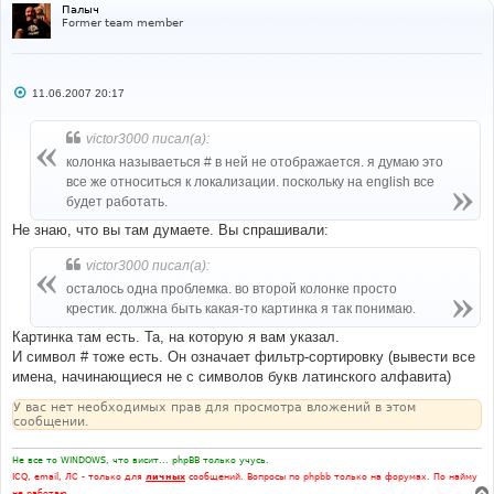
Палыч
Former team member
С
11.06.2007 20:17
о
о
б
victor3000 писал(а):
щ
е
колонка называеться # в ней не отображается. я думаю это
н
все же относиться к локализации. поскольку на english все
и
е
будет работать.
Не знаю, что вы там думаете. Вы спрашивали:
victor3000 писал(а):
осталось одна проблемка. во второй колонке просто
крестик. должна быть какая-то картинка я так понимаю.
Картинка там есть. Та, на которую я вам указал.
И символ # тоже есть. Он означает фильтр-сортировку (вывести все
имена, начинающиеся не с символов букв латинского алфавита)
У вас нет необходимых прав для просмотра вложений в этом
сообщении.
Не все то WINDOWS, что висит... phpBB только учусь.
ICQ, email, ЛС - только для
личных
сообщений. Вопросы по phpbb только на форумах. По найму
не работаю.