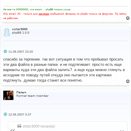
Не все то WINDOWS, что висит... phpBB только учусь.
ICQ, email, ЛС - только для
личных
сообщений. Вопросы по phpbb только на форумах. По найму
не работаю.
victor3000
phpBB 1.0.0
С
11.06.2007 23:20
о
о
спасибо за терпение. так вот ситуация в том что пробывал бросать
б
эти два файла в разные папки. и не подтягивает. просто есть еще
щ
е
варианты куда эти два файла залить?. а еще куда можно глянуть в
н
исходник по поводу путей откуда оно пытается эти картинки
и
е
подтянуть. думаю тогда станет все понятно.
Палыч
Former team member
С
12.06.2007 0:37
о
о
б
victor3000 писал(а):
щ