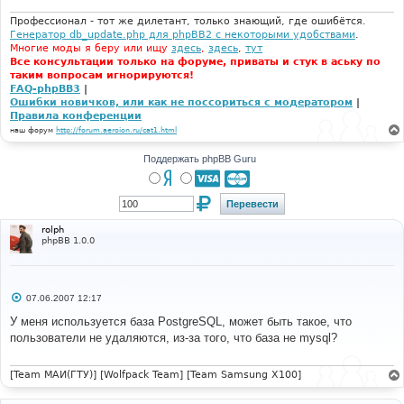
н
и
Профессионал - тот же дилетант, только знающий, где ошибётся.
е
Генератор db_update.php для phpBB2 с некоторыми удобствами
.
Многие моды я беру или ищу
здесь
,
здесь
,
тут
Все консультации только на форуме, приваты и стук в аську по
таким вопросам игнорируются!
FAQ-phpBB3
|
Ошибки новичков, или как не поссориться с модератором
|
Правила конференции
наш форум
http://forum.aeroion.ru/cat1.html
Поддержать phpBB Guru
rolph
phpBB 1.0.0
С
07.06.2007 12:17
о
о
У меня используется база PostgreSQL, может быть такое, что
б
пользователи не удаляются, из-за того, что база не mysql?
щ
е
н
и
[Team МАИ(ГТУ)] [Wolfpack Team] [Team Samsung X100]
е