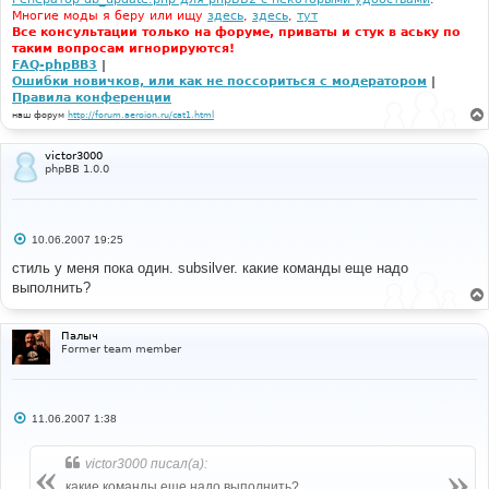
Многие моды я беру или ищу
здесь
,
здесь
,
тут
Все консультации только на форуме, приваты и стук в аську по
таким вопросам игнорируются!
FAQ-phpBB3
|
Ошибки новичков, или как не поссориться с модератором
|
Правила конференции
наш форум
http://forum.aeroion.ru/cat1.html
victor3000
phpBB 1.0.0
С
10.06.2007 19:25
о
о
стиль у меня пока один. subsilver. какие команды еще надо
б
выполнить?
щ
е
н
и
Палыч
е
Former team member
С
11.06.2007 1:38
о
о
б
victor3000 писал(а):
щ
е
какие команды еще надо выполнить?