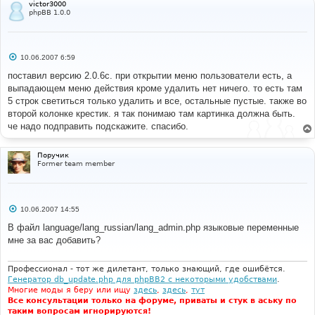
victor3000
phpBB 1.0.0
С
10.06.2007 6:59
о
о
поставил версию 2.0.6с. при открытии меню пользователи есть, а
б
выпадающем меню действия кроме удалить нет ничего. то есть там
щ
е
5 строк светиться только удалить и все, остальные пустые. также во
н
второй колонке крестик. я так понимаю там картинка должна быть.
и
е
че надо подправить подскажите. спасибо.
Поручик
Former team member
С
10.06.2007 14:55
о
о
В файл language/lang_russian/lang_admin.php языковые переменные
б
мне за вас добавить?
щ
е
н
и
Профессионал - тот же дилетант, только знающий, где ошибётся.
е
Генератор db_update.php для phpBB2 с некоторыми удобствами
.
Многие моды я беру или ищу
здесь
,
здесь
,
тут
Все консультации только на форуме, приваты и стук в аську по
таким вопросам игнорируются!