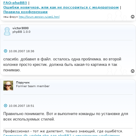
FAQ-phpBB3
|
Ошибки новичков, или как не поссориться с модератором
|
Правила конференции
наш форум
http://forum.aeroion.ru/cat1.html
victor3000
phpBB 1.0.0
С
10.06.2007 18:36
о
о
спасибо. добавил в файл. осталось одна проблемка. во второй
б
колонке просто крестик. должна быть какая-то картинка я так
щ
е
понимаю.
н
и
е
Поручик
Former team member
С
10.06.2007 18:51
о
о
Правильно понимаете. Вот и выполните команды по установке для
б
всех используемых стилей.
щ
е
н
и
Профессионал - тот же дилетант, только знающий, где ошибётся.
е
Генератор db_update.php для phpBB2 с некоторыми удобствами
.