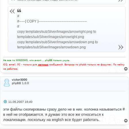
н
и
е
#
#-----[ COPY ]------------------------------------------
#
copy templates/subSilver/images/arrowright.png to
templates/subSilver/images/arrowright.png
copy templates/subSilver/images/arrowdown.png to
templates/subSilver/images/arrowdown.png
Не все то WINDOWS, что висит... phpBB только учусь.
ICQ, email, ЛС - только для
личных
сообщений. Вопросы по phpbb только на форумах. По найму
не работаю.
victor3000
phpBB 1.0.0
С
11.06.2007 16:40
о
о
эти файлы скопированы сразу дело не в них. колонка называеться #
б
в ней не отображается. я думаю это все же относиться к
щ
е
локализации. поскольку на english все будет работать.
н
и
е