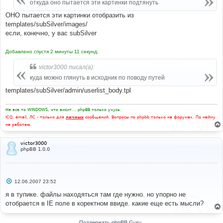
е
откуда оно пытается эти картинки подтянуть
н
и
ОНО пытается эти картинки отобразить из
е
templates/subSilver/images/
если, конечно, у вас subSilver
Добавлено спустя 2 минуты 11 секунд:
victor3000 писал(а):
куда можно глянуть в исходник по поводу путей
templates/subSilver/admin/userlist_body.tpl
Не все то WINDOWS, что висит... phpBB только учусь.
ICQ, email, ЛС - только для
личных
сообщений. Вопросы по phpbb только на форумах. По найму
не работаю.
victor3000
phpBB 1.0.0
С
12.06.2007 23:52
о
о
я в тупике. файлы находяться там где нужно. но упорно не
б
отобрается в IE поле в коректном ввиде. какие еще есть мысли?
щ
е
н
и
Поддержать phpBB Guru