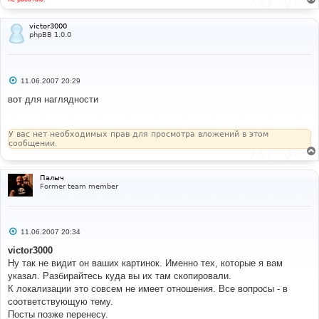
victor3000
phpBB 1.0.0
С
11.06.2007 20:29
о
о
вот для наглядности
б
щ
е
н
У вас нет необходимых прав для просмотра вложений в этом
и
сообщении.
е
Палыч
Former team member
С
11.06.2007 20:34
о
о
victor3000
б
Ну так не видит он ваших картинок. Именно тех, которые я вам
щ
е
указал. Разбирайтесь куда вы их там скопировали.
н
К локализации это совсем не имеет отношения. Все вопросы - в
и
е
соответствующую тему.
Посты позже перенесу.