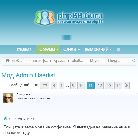
ГЛАВНАЯ
ФОРУМЫ
ФАЙЛЫ
БАЗА ЗНАНИЙ
phpBB Guru
Список форумов
Архивные форумы
phpBB 2.0.x (архив)
Модификация phpBB 2.0.x
Поддержка модов для phpBB 2.0.x
Мод Admin Userlist
Страница
11
из
14
1
9
10
11
12
13
14
Пред.
Сле
Сообщений: 198
…
Поручик
Former team member
С
28.05.2007 13:10
о
о
Поищите в теме мода на оффсайте. Я выкладывал решение еще в
б
прошлом году.
щ
е