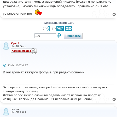
два раза инсталил мод, а изменений никаких (может я неправильно
щ
е
установил), можно ли как-нибудь определить, правильно ли я его
н
и
установил или нет!
е
Поддержать phpBB Guru
Xpert
phpBB Guru
С
23.04.2007 0:27
о
о
В настройках каждого форума при редактировании.
б
щ
е
н
и
Эксперт - это человек, который избегает мелких ошибок на пути к
е
грандиозному провалу.
Любая более-менее сложная задача имеет несколько простых,
изящных, лёгких для понимания неправильных решений
Lektor
phpBB 2.0.7