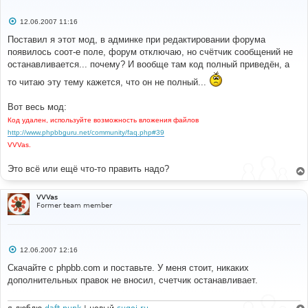
$sql
);
}
С
12.06.2007 11:16
о
$count_sql
=
array
();
о
Поставил я этот мод, в админке при редактировании форума
while
(
$row
=
$db
->
sql_fetchrow
(
$result
)
)
б
появилось соот-е поле, форум отключаю, но счётчик сообщений не
щ
{
е
останавливается... почему? И вообще там код полный приведён, а
$count_sql
[]
=
"UPDATE "
.
 USERS_TABLE 
.
н
" 
и
то читаю эту тему кажется, что он не полный...
               SET user_posts = user_posts - "
.
е
$row
[
'posts'
]
.
" 
Вот весь мод:
               WHERE user_id = "
.
$row
[
'poster_id'
];
}
Код удален, используйте возможность вложения файлов
$db
->
sql_freeresult
(
$result
);
http://www.phpbbguru.net/community/faq.php#39
VVVas.
if
(
sizeof
(
$count_sql
)
)
{
Это всё или ещё что-то править надо?
for
(
$i
=
0
;
$i
<
sizeof
(
$count_sql
);
$i
++)
{
VVVas
if
(
!
$db
->
sql_query
(
$count_sql
[
$i
])
)
Former team member
{
                  message_die
(
GENERAL_ERROR
,
'Could 
not update user post count information'
,
''
,
__LINE__
,
__FILE__
,
$sql
);
С
12.06.2007 12:16
}
о
}
о
Скачайте с phpbb.com и поставьте. У меня стоит, никаких
}
б
дополнительных правок не вносил, счетчик останавливает.
щ
е
# 
н
#-----[ REPLACE WITH ]-------------------------------
и