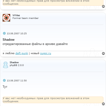
У вас нет необходимых прав для просмотра вложений в этом
сообщении.
VVVas
Former team member
С
13.06.2007 10:25
о
о
Shadow
б
отредактированные файлы в архиве давайте
щ
е
н
и
я люблю
daft punk
| новый
sugoi.ru
е
Shadow
phpBB 2.0.0
С
13.06.2007 11:50
о
о
Тут
б
щ
е
н
У вас нет необходимых прав для просмотра вложений в этом
и
сообщении.
е