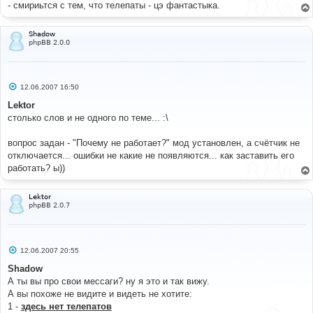
- смириьтся с тем, что телепаты - цэ фантастыка.
               message_die
(
GENERAL_ERROR
,
'Could not 
get poster id information'
,
''
,
__LINE__
,
__FILE__
,
$sql
);
Shadow
}
phpBB 2.0.0
$count_sql
=
array
();
while
(
$row
=
$db
->
sql_fetchrow
(
$result
)
)
С
12.06.2007 16:50
{
о
$count_sql
[]
=
"UPDATE "
.
 USERS_TABLE 
о
Lektor
б
.
" 
столько слов и не одного по теме... :\
щ
                  SET user_posts = user_posts - "
.
е
$row
[
'posts'
]
.
" 
н
вопрос задан - "Почему не работает?" мод установлен, а счётчик не
                  WHERE user_id = "
.
и
е
$row
[
'poster_id'
];
отключается... ошибки не какие не появляются... как заставить его
}
работать? ы))
$db
->
sql_freeresult
(
$result
);
if
(
sizeof
(
$count_sql
)
)
Lektor
phpBB 2.0.7
{
for
(
$i
=
0
;
$i
<
sizeof
(
$count_sql
);
$i
++)
{
if
(
!
$db
-
С
12.06.2007 20:55
о
>
sql_query
(
$count_sql
[
$i
])
)
о
Shadow
{
б
                     message_die
(
GENERAL_ERROR
,
А ты вы про свои мессаги? ну я это и так вижу.
щ
'Could not update user post count information'
,
''
,
е
А вы похоже не видите и видеть не хотите:
н
__LINE__
,
__FILE__
,
$sql
);
1 -
здесь нет телепатов
и
}