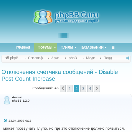
ГЛАВНАЯ
ФОРУМЫ
ФАЙЛЫ
БАЗА ЗНАНИЙ
phpBB Guru
Список форумов
Архивные форумы
phpBB 2.0.x (архив)
Модификация phpBB 2.0.x
Поддержка модов для phpBB 2.0.x
Отключения счётчика cообщений - Disable
Post Count Increase
1
2
3
4
Пред.
След.
Сообщений: 46
Animal
phpBB 1.2.0
С
23.04.2007 0:16
о
о
может прозвучать глупо, но где это отключение должно появиться,
б