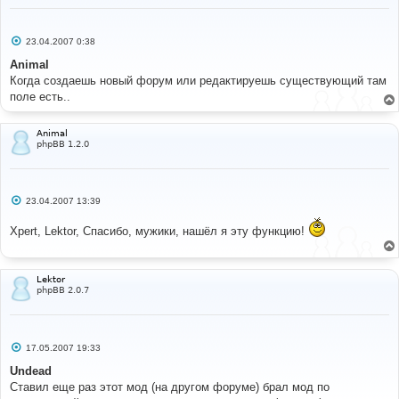
С
23.04.2007 0:38
о
о
Animal
б
Когда создаешь новый форум или редактируешь существующий там
щ
е
поле есть..
н
и
е
Animal
phpBB 1.2.0
С
23.04.2007 13:39
о
о
Xpert, Lektor, Спасибо, мужики, нашёл я эту функцию!
б
щ
е
н
и
Lektor
е
phpBB 2.0.7
С
17.05.2007 19:33
о
о
Undead
б
Ставил еще раз этот мод (на другом форуме) брал мод по
щ