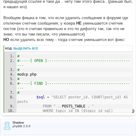
е
предыдущей ссылке и таки да .. нету там этого фикса.. (раньше был,
н
я нашел его)
и
е
Вообщем фишка в том, что если удалить сообщение в форуме где
отключен счетчик сообщения, у юзера
НЕ
уменьшается счетчик
постов (это я считаю правильно и это по дефолту так, так что не
знаю, что вы там писали, что уменьшается)
НО
если удалить всю тему - тогда счетчик уменьшится вот фикс:
КОД:
ВЫДЕЛИТЬ ВСЁ
# 
#-----[ OPEN ]---------------------------------------
--- 
# 
modcp
.
php 
# 
#-----[ FIND ]---------------------------------------
--- 
# 
$sql
=
"SELECT poster_id, COUNT(post_id) AS 
posts 
            FROM "
.
 POSTS_TABLE 
.
" 
            WHERE topic_id IN ($topic_id_sql) 
            GROUP BY poster_id"
;
if
(
!(
$result
=
$db
->
sql_query
(
$sql
))
)
Shadow
{
phpBB 2.0.0
            message_die
(
GENERAL_ERROR
,
'Could not get 
poster id information'
,
''
,
__LINE__
,
__FILE__
,