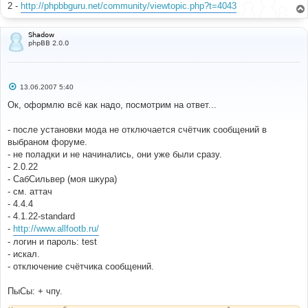
е
2 -
http://phpbbguru.net/community/viewtopic.php?t=4043
}
}
}
Shadow
phpBB 2.0.0
# 
#-----[ SAVE/CLOSE ALL FILES ]-----------------------
------------------- 
# 
С
13.06.2007 5:40
# EoM 	
о
о
Ок, оформлю всё как надо, посмотрим на ответ...
б
щ
е
- после установки мода не отключается счётчик сообщений в
н
выбраном форуме.
и
е
- не поладки и не начинались, они уже были сразу.
- 2.0.22
- СабСильвер (моя шкура)
- см. аттач
- 4.4.4
- 4.1.22-standard
-
http://www.allfootb.ru/
- логин и пароль: test
- искал.
- отключение счётчика cообщений.
ПыСы: + чпу.