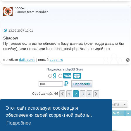
VVVas
Former team member
С
13.06.2007 12:01
о
о
Shadow
б
Ну только если вы не обновили базу данных (хотя тогда давало бы
щ
е
ошибку), или не залили functions_post.php Больше идей нет.
н
и
е
я люблю
daft punk
| новый
sugoi.ru
Поддержать phpBB Guru
1
2
3
4
Пред.
След.
Сообщений: 46
Перейти
Этот сайт использует cookies для
Главная
Форумы
Наша команда
О команде
Конфиденциальность
обеспечения своей корректной работы.
Подробнее