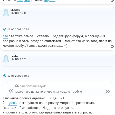
я люблю
daft punk
| новый
sugoi.ru
----------- 
е
# 
$sql
=
"SELECT forum_postcount 
Shadow
phpBB 2.0.0
            FROM "
.
 FORUMS_TABLE 
.
" 
            WHERE forum_id = $forum_id"
;
if
(
!(
$result
=
$db
->
sql_query
(
$sql
))
)
{
С
12.06.2007 16:14
о
            message_die
(
GENERAL_ERROR
,
'Could not get 
о
это
? та тоже самое... ставлю... редактирую форум, а сообщения
topic id information'
,
''
,
__LINE__
,
__FILE__
,
$sql
);
б
}
всё-равно в этом разделе считаются... может это из-за того, что я на
щ
е
локале пробую? хотя, какая разница... =)
н
$forum_postcount
=
1
;
и
е
while
(
$row
=
$db
->
sql_fetchrow
(
$result
))
Lektor
phpBB 2.0.7
{
$forum_postcount
=
$row
[
'forum_postcount'
];
}
$db
->
sql_freeresult
(
$result
);
С
12.06.2007 16:41
о
о
if
(
$forum_postcount
){
б
Shadow писал(а):
щ
$sql
=
"SELECT poster_id, COUNT(post_id) 
е
может это из-за того, что
я
на локале пробую
н
AS posts 
и
Ключевое слово выделено ... мде .. - 1
               FROM "
.
 POSTS_TABLE 
.
" 
е
               WHERE topic_id IN ($topic_id_sql) 
2 -
здесь
не жалуются на не работу модов, а просят помочь
               GROUP BY poster_id"
;
"заставить" их работать. Но для этого нужно:
if
(
!(
$result
=
$db
->
sql_query
(
$sql
))
)
- прочитать фак о том, как правильно задавать вопросы;
{