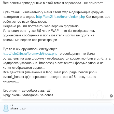
е
Все советы приведенные в этой теме я опробовал - не помогает
н
и
е
Суть такая : изначально у меня стоит wap модификация форума
находится она здесь
http://tele2life.ru/forum/index.php
Как видите, все
работает со всех браузеров.
Недавно решил поставить web версию форумаю
Установил ее в ту-же БД что и WAP - что-бы отображались
одинаковые сообщения и пользователи могли заходить на
различные версии без регистрации.
Тут то и обнаружилось следующее
http://tele2life.ru/forumweb/index.php
те сообщения что были
оставлены на wap форуме - отображаются корректно (они в utf-8, эта
кодировка указана и в .htaccess) а вот тексты форума упорно не
хотят отображатся верно...
Все действия (изменения в lang_main.php, page_header.php и
overall_header.tpl) я произвел, везде стоит utf-8 - результата
никакого...
Кто знает - где собака зарыта?
Буду очень благодарен за совет
t2
phpBB 1.2.0