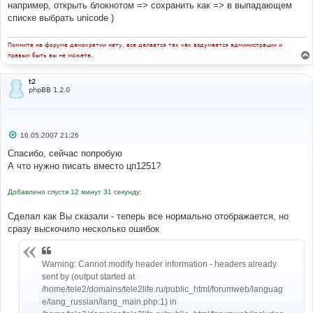
например, открыть блокнотом => сохранить как => в выпадающем
и
е
списке выбрать unicode )
Помните на форуме демократии нету, все делается так как вздумается администрации и
правым быть вы не можете..
t2
phpBB 1.2.0
С
16.05.2007 21:26
о
о
Спасибо, сейчас попробую
б
А что нужно писать вместо цп1251?
щ
е
н
Добавлено спустя 12 минут 31 секунду:
и
е
Сделал как Вы сказали - теперь все нормально отображается, но
сразу выскочило несколько ошибок
Warning: Cannot modify header information - headers already
sent by (output started at
/home/tele2/domains/tele2life.ru/public_html/forumweb/languag
e/lang_russian/lang_main.php:1) in