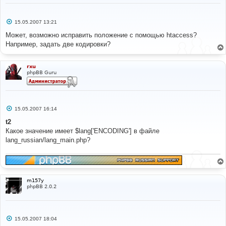
С
15.05.2007 13:21
о
о
Может, возможно исправить положение с помощью htaccess?
б
Например, задать две кодировки?
щ
е
н
и
rxu
е
phpBB Guru
С
15.05.2007 16:14
о
о
t2
б
Какое значение имеет $lang['ENCODING'] в файле
щ
е
lang_russian/lang_main.php?
н
и
е
m157y
phpBB 2.0.2
С
15.05.2007 18:04
о