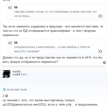
смотрю и вижу только то, что проблемы со всем текстом, что
не из базы...
Так если поменять кодировку в браузере - все меняется местами, те
тексты что из БД отображаются кракозябрами - а текст форума
нормально.
следовательно у меня вопрос... а ланг-файлы у тебя не
вин1251 случаем?
Думаю что да, но я не представляю как их перевести в utf-8, что-бы
весь форум отображался нормально?
m157y
phpBB 2.0.2
С
16.05.2007 18:00
о
о
2
t2
б
ну начнем с того, что зачем выставляешь локаль
щ
е
цп1251(равносильно вин1251), если у тебя утф... в продолжение,
н