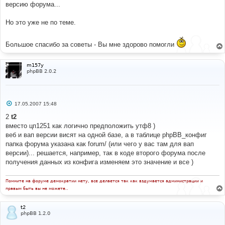
версию форума...
Но это уже не по теме.
Большое спасибо за советы - Вы мне здорово помогли
m157y
phpBB 2.0.2
С
17.05.2007 15:48
о
о
2
t2
б
вместо цп1251 как логично предположить утф8 )
щ
е
веб и вап версии висят на одной базе, а в таблице phpBB_конфиг
н
папка форума указана как forum/ (или чего у вас там для вап
и
е
версии)... решается, например, так в коде второго форума после
получения данных из конфига изменяем это значение и все )
Помните на форуме демократии нету, все делается так как вздумается администрации и
правым быть вы не можете..
t2
phpBB 1.2.0