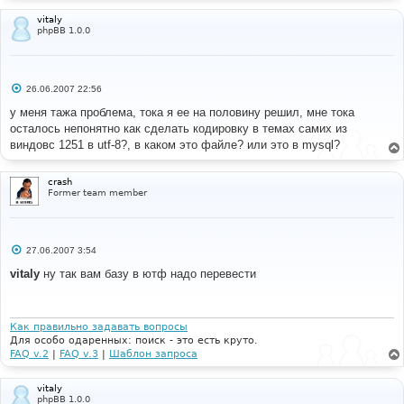
vitaly
phpBB 1.0.0
С
26.06.2007 22:56
о
о
у меня тажа проблема, тока я ее на половину решил, мне тока
б
осталось непонятно как сделать кодировку в темах самих из
щ
е
виндовс 1251 в utf-8?, в каком это файле? или это в mysql?
н
и
е
crash
Former team member
С
27.06.2007 3:54
о
о
vitaly
ну так вам базу в ютф надо перевести
б
щ
е
н
и
Как правильно задавать вопросы
е
Для особо одаренных: поиск - это есть круто.
FAQ v.2
|
FAQ v.3
|
Шаблон запроса
vitaly
phpBB 1.0.0