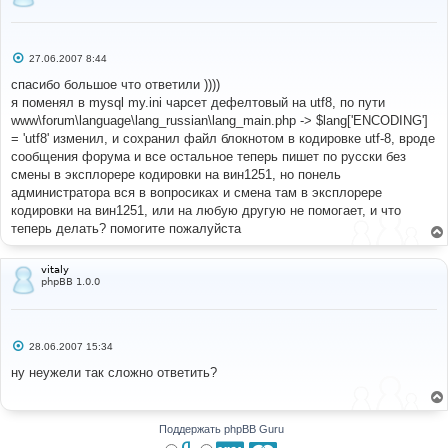
С
27.06.2007 8:44
о
о
спасибо большое что ответили ))))
б
я поменял в mysql my.ini чарсет дефелтовый на utf8, по пути
щ
е
www\forum\language\lang_russian\lang_main.php -> $lang['ENCODING']
н
= 'utf8' изменил, и сохранил файл блокнотом в кодировке utf-8, вроде
и
е
сообщения форума и все остальное теперь пишет по русски без
смены в эксплорере кодировки на вин1251, но понель
администратора вся в вопросиках и смена там в эксплорере
кодировки на вин1251, или на любую другую не помогает, и что
теперь делать? помогите пожалуйста
vitaly
phpBB 1.0.0
С
28.06.2007 15:34
о
о
ну неужели так сложно ответить?
б
щ
е
н
и
Поддержать phpBB Guru
е