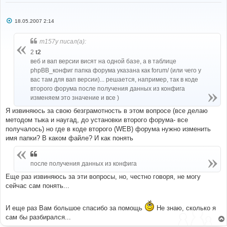
С
18.05.2007 2:14
о
о
б
m157y писал(а):
щ
е
2
t2
н
веб и вап версии висят на одной базе, а в таблице
и
е
phpBB_конфиг папка форума указана как forum/ (или чего у
вас там для вап версии)... решается, например, так в коде
второго форума после получения данных из конфига
изменяем это значение и все )
Я извиняюсь за свою безграмотность в этом вопросе (все делаю
методом тыка и наугад, до установки второго форума- все
получалось) но где в коде второго (WEB) форума нужно изменить
имя папки? В каком файле? И как понять
после получения данных из конфига
Еще раз извиняюсь за эти вопросы, но, честно говоря, не могу
сейчас сам понять...
И еще раз Вам большое спасибо за помощь
Не знаю, сколько я
сам бы разбирался...