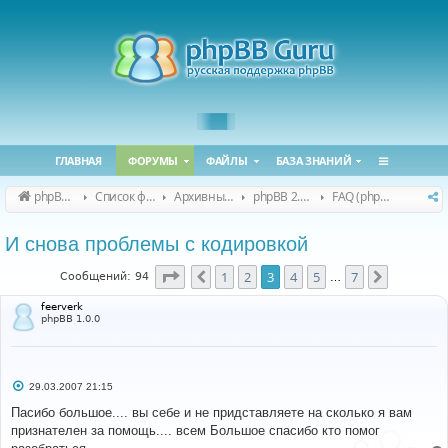
ГЛАВНАЯ
ФОРУМЫ
ФАЙЛЫ
БАЗА ЗНАНИЙ
phpBB Guru
Список форумов
Архивные форумы
phpBB 2.0.x (архив)
FAQ (phpBB 2.0.x)
И снова проблемы с кодировкой
Страница
3
из
7
1
2
3
4
5
7
Пред.
След.
Сообщений: 94
…
feerverk
phpBB 1.0.0
С
29.03.2007 21:15
о
о
Пасибо большое.... вы себе и не придставляете на сколько я вам
б
признателен за помощь.... всем Большое спасибо кто помог
щ
е