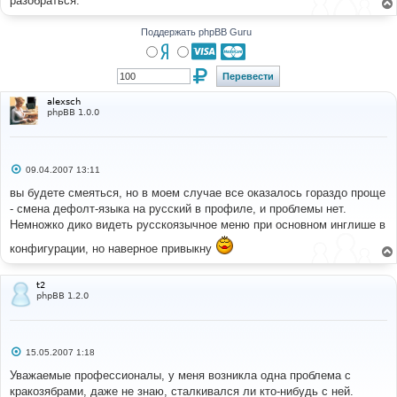
разобраться.
н
и
е
Поддержать phpBB Guru
alexsch
phpBB 1.0.0
С
09.04.2007 13:11
о
о
вы будете смеяться, но в моем случае все оказалось гораздо проще
б
- смена дефолт-языка на русский в профиле, и проблемы нет.
щ
е
Немножко дико видеть русскоязычное меню при основном инглише в
н
и
конфигурации, но наверное привыкну
е
t2
phpBB 1.2.0
С
15.05.2007 1:18
о
о
Уважаемые профессионалы, у меня возникла одна проблема с
б
кракозябрами, даже не знаю, сталкивался ли кто-нибудь с ней.
щ