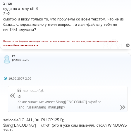
о
2
rxu
б
судя по хтмлу utf-8
щ
е
2
t2
н
смотрю и вижу только то, что проблемы со всем текстом, что не из
и
е
базы... следовательно у меня вопрос... а ланг-файлы у тебя не
вин1251 случаем?
Помните на форуме демократии нету, все делается так как вздумается администрации и
правым быть вы не можете..
t2
phpBB 1.2.0
С
16.05.2007 2:06
о
о
б
rxu писал(а):
щ
е
t2
н
Какое значение имеет $lang['ENCODING'] в файле
и
е
lang_russian/lang_main.php?
setlocale(LC_ALL, 'ru_RU.CP1251');
$lang['ENCODING'] = 'utf-8'; (это я уже сам поменял, стоял WINDOWS
1251)