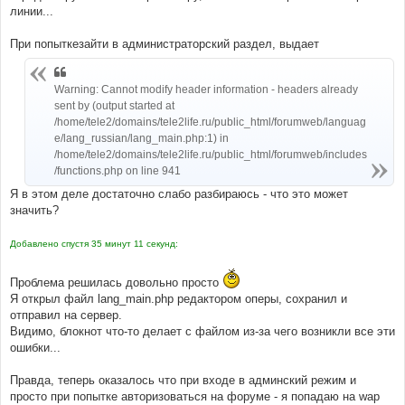
линии...
При попыткезайти в администраторский раздел, выдает
Warning: Cannot modify header information - headers already
sent by (output started at
/home/tele2/domains/tele2life.ru/public_html/forumweb/languag
e/lang_russian/lang_main.php:1) in
/home/tele2/domains/tele2life.ru/public_html/forumweb/includes
/functions.php on line 941
Я в этом деле достаточно слабо разбираюсь - что это может
значить?
Добавлено спустя 35 минут 11 секунд:
Проблема решилась довольно просто
Я открыл файл lang_main.php редактором оперы, сохранил и
отправил на сервер.
Видимо, блокнот что-то делает с файлом из-за чего возникли все эти
ошибки...
Правда, теперь оказалось что при входе в админский режим и
просто при попытке авторизоваться на форуме - я попадаю на wap