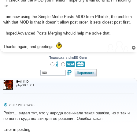
I´ll check out the MOD you mention, hopefully it will do what I´m looking
н
for.
и
е
I am now using the Simple Merhe Posts MOD from Pthirhik, the problem
with that MOD is that it doesn´t allow post order, it sets oldest post first.
I hoped Advanced Posts Merging whould help me solve that.
Thanks again, and greetings.
Поддержать phpBB Guru
Evil_KID
phpBB 1.2.1
С
20.07.2007 14:43
о
о
Ребят... видел тут, что у народа возникала такая ошибка, но я так и
б
не понял куда ползти для ее решения. Ошибка такая:
щ
е
н
Error in posting
и
е