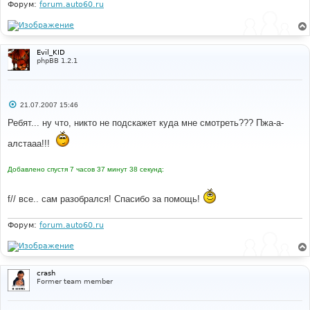
Форум:
forum.auto60.ru
Evil_KID
phpBB 1.2.1
С
21.07.2007 15:46
о
о
Ребят... ну что, никто не подскажет куда мне смотреть??? Пжа-а-
б
щ
алстааа!!!
е
н
и
Добавлено спустя 7 часов 37 минут 38 секунд:
е
f// все.. сам разобрался! Спасибо за помощь!
Форум:
forum.auto60.ru
crash
Former team member