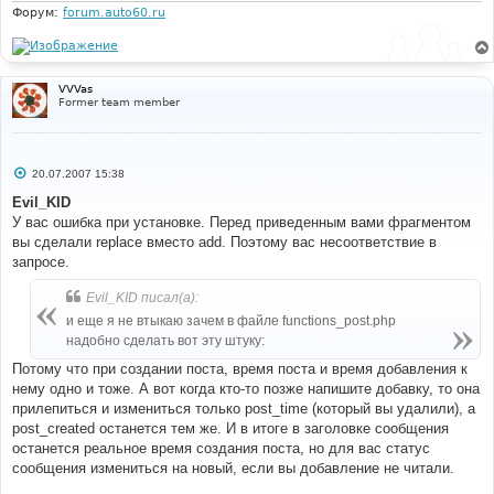
Форум:
forum.auto60.ru
VVVas
Former team member
С
20.07.2007 15:38
о
о
Evil_KID
б
У вас ошибка при установке. Перед приведенным вами фрагментом
щ
е
вы сделали replace вместо add. Поэтому вас несоответствие в
н
запросе.
и
е
Evil_KID писал(а):
и еще я не втыкаю зачем в файле functions_post.php
надобно сделать вот эту штуку:
Потому что при создании поста, время поста и время добавления к
нему одно и тоже. А вот когда кто-то позже напишите добавку, то она
прилепиться и измениться только post_time (который вы удалили), а
post_created останется тем же. И в итоге в заголовке сообщения
останется реальное время создания поста, но для вас статус
сообщения измениться на новый, если вы добавление не читали.