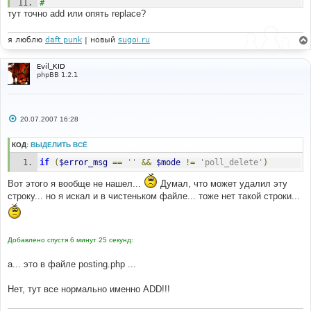
#
тут точно add или опять replace?
#-----[ IN-LINE AFTER, ADD ]-------------------------
-----------------
#
я люблю
daft punk
| новый
sugoi.ru
&&
(!
$merge
)
#
Evil_KID
phpBB 1.2.1
#-----[ FIND ]---------------------------------------
---
#
if
(
$error_msg
==
''
&&
$mode
!=
'poll_delete'
)
С
20.07.2007 16:28
о
о
#
б
КОД:
ВЫДЕЛИТЬ ВСЁ
#-----[ IN-LINE FIND ]-------------------------------
щ
-----------
е
if
(
$error_msg
==
''
&&
$mode
!=
'poll_delete'
)
н
#
и
'poll_delete'
Вот этого я вообще не нашел...
Думал, что может удалил эту
е
строку... но я искал и в чистеньком файле... тоже нет такой строки...
#
#-----[ IN-LINE AFTER, ADD ]-------------------------
-----------------
#
Добавлено спустя 6 минут 25 секунд:
&&
(!
$merge
)
а... это в файле posting.php ...
Нет, тут все нормально именно ADD!!!