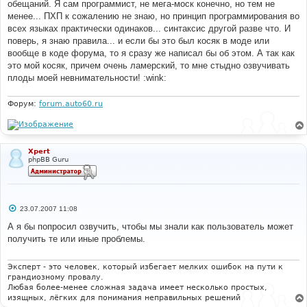
обещаний. Я сам программист, не мега-моск конечно, но тем не
менее... ПХП к сожалению не знаю, но принцип программирования во
всех языках практически одинаков... синтаксис другой разве что. И
поверь, я знаю правила... и если бы это был косяк в моде или
вообще в коде форума, то я сразу же написал бы об этом. А так как
это мой косяк, причем очень ламерский, то мне стыдно озвучивать
плоды моей невнимательности! :wink:
Форум:
forum.auto60.ru
Xpert
phpBB Guru
С
23.07.2007 11:08
о
о
А я бы попросил озвучить, чтобы мы знали как пользователь может
б
получить те или иные проблемы.
щ
е
н
и
Эксперт - это человек, который избегает мелких ошибок на пути к
е
грандиозному провалу.
Любая более-менее сложная задача имеет несколько простых,
изящных, лёгких для понимания неправильных решений