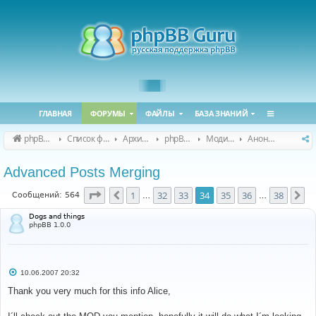
ГЛАВНАЯ
ФОРУМЫ
ФАЙЛЫ
БАЗА ЗНАНИЙ
phpBB Guru
Список форумов
Архивные форумы
phpBB 2.0.x (архив)
Модификация phpBB 2.0.x
Анонсы и поддержка модов для phpBB 2.0.x
Advanced Posts Merging
Страница
34
из
38
1
32
33
34
35
36
38
Пред.
Сл
Сообщений: 564
…
…
Dogs and things
phpBB 1.0.0
С
10.06.2007 20:32
о
о
Thank you very much for this info Alice,
б
щ
е