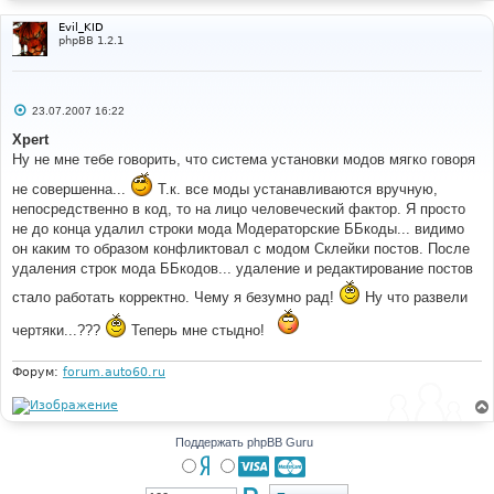
Evil_KID
phpBB 1.2.1
С
23.07.2007 16:22
о
о
Xpert
б
Ну не мне тебе говорить, что система установки модов мягко говоря
щ
е
не совершенна...
Т.к. все моды устанавливаются вручную,
н
и
непосредственно в код, то на лицо человеческий фактор. Я просто
е
не до конца удалил строки мода Модераторские ББкоды... видимо
он каким то образом конфликтовал с модом Склейки постов. После
удаления строк мода ББкодов... удаление и редактирование постов
стало работать корректно. Чему я безумно рад!
Ну что развели
чертяки...???
Теперь мне стыдно!
Форум:
forum.auto60.ru
Поддержать phpBB Guru