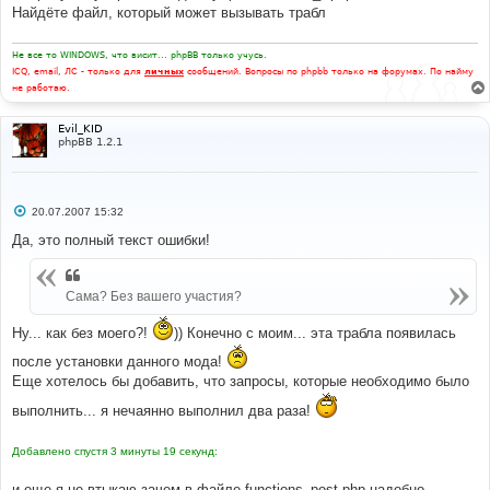
Найдёте файл, который может вызывать трабл
Не все то WINDOWS, что висит... phpBB только учусь.
ICQ, email, ЛС - только для
личных
сообщений. Вопросы по phpbb только на форумах. По найму
не работаю.
Evil_KID
phpBB 1.2.1
С
20.07.2007 15:32
о
о
Да, это полный текст ошибки!
б
щ
е
н
Сама? Без вашего участия?
и
е
Ну... как без моего?!
)) Конечно с моим... эта трабла появилась
после установки данного мода!
Еще хотелось бы добавить, что запросы, которые необходимо было
выполнить... я нечаянно выполнил два раза!
Добавлено спустя 3 минуты 19 секунд:
и еще я не втыкаю зачем в файле functions_post.php надобно