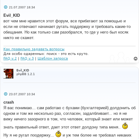
С
21.07.2007 18:34
о
о
Evil_KID
б
вот чем мне нравится этот форум, все прибегают за помощью и
щ
е
если не отвечают начинает ругать поддержку и требовать какие-то
н
обещания. Но как только сам разобрался, то где у него был косяк
и
е
никто не скажет.
Как правильно задавать вопросы
Для особо одаренных: поиск - это есть круто.
FAQ v.2
|
FAQ v.3
|
Шаблон запроса
Evil_KID
phpBB 1.2.1
С
23.07.2007 10:34
о
о
crash
б
Я вас понимаю... сам работаю с бухами (бухгалтерией) долдонить об
щ
е
одном и том же несколько раз, согласен, задалбливает... но я не
н
вижу ничего зазорного в том, что человек, который знает или может
и
е
знать правильный ответ, дает этот ответ долдону типа меня..
Ну я не ругал поодержку...
и уж тем более не требовал никаких