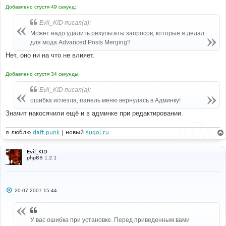
Добавлено спустя 49 секунд:
Evil_KID писал(а):
Может надо удалить результаты запросов, которые я делал
для мода Advanced Posts Merging?
Нет, оно ни на что не влияет.
Добавлено спустя 34 секунды:
Evil_KID писал(а):
ошибка исчезла, панель меню вернулась в Админку!
Значит накосячили ещё и в админке при редактировании.
я люблю
daft punk
| новый
sugoi.ru
Evil_KID
phpBB 1.2.1
С
20.07.2007 15:44
о
о
б
щ
У вас ошибка при установке. Перед приведенным вами
е
н