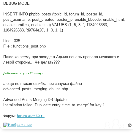
DEBUG MODE
INSERT INTO phpbb_posts (topic_id, forum_id, poster_id,
post_username, post_created, poster_ip, enable_bbcode, enable_html,
enable_smilies, enable_sig) VALUES (1, 5, 3, '', 1184926383,
1184926383, 'd9764e26', 1, 0, 1, 1)
Line : 335
File : functions_post.php
Плюс ко всему при заходе в Админ панель пропала менюшка с
левой стороны... Че делать???
Добавлено спустя 20 минут:
а еще вот такая ошибка при запуске файла
advanced_posts_merging_db_ins.php
Advanced Posts Merging DB Update
Installation failed: Duplicate entry 'time_to_merge' for key 1
Форум:
forum.auto60.ru