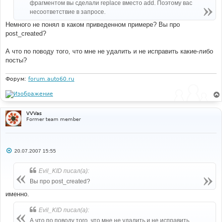
фрагментом вы сделали replace вместо add. Поэтому вас
и
несоответствие в запросе.
е
Немного не понял в каком приведенном примере? Вы про
post_created?
А что по поводу того, что мне не удалить и не исправить какие-либо
посты?
Форум:
forum.auto60.ru
VVVas
Former team member
С
20.07.2007 15:55
о
о
б
Evil_KID писал(а):
щ
е
Вы про post_created?
н
и
именно.
е
Evil_KID писал(а):
А что по поводу того, что мне не удалить и не исправить