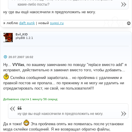
какие-либо посты?
ну где вы ещё накосячили я предположить не могу.
я люблю
daft punk
| новый
sugoi.ru
Evil_KID
phpBB 1.2.1
С
20.07.2007 16:02
о
о
Ну...
VVVas
, по вашему замечанию по поводу "replace вместо add" я
б
исправил, действительно я заменил вместо того, чтобы добавить...
щ
е
Склейка сообщений заработала... но проблема с удалением и
н
и
правкой постов не пропала... по прежнему я не могу ни удалить ни
е
отредактировать пост, ни свой, ни пользователя!!!
Добавлено спустя 1 минуту 56 секунд:
ну где вы ещё накосячили я предположить не могу.
Да я тоже!
Эта проблема опять же появилась после установки
мода склейки сообщений. Я же возвращал обратно файлы,