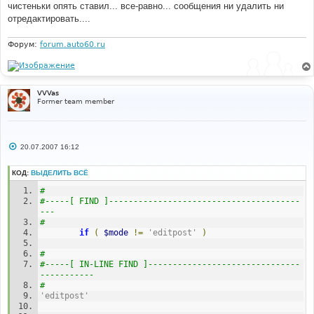
чистеньки опять ставил... все-равно... сообщения ни удалить ни
отредактировать....
Форум:
forum.auto60.ru
VVVas
Former team member
С
20.07.2007 16:12
о
о
б
КОД:
ВЫДЕЛИТЬ ВСЁ
щ
е
#
н
#-----[ FIND ]---------------------------------------
и
---
е
#
if
(
$mode
!=
'editpost'
)
#
#-----[ IN-LINE FIND ]-------------------------------
-----------
#
'editpost'