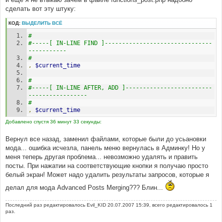
сделать вот эту штуку:
КОД:
ВЫДЕЛИТЬ ВСЁ
#
#-----[ IN-LINE FIND ]-------------------------------
-----------
# 
,
$current_time
# 
#-----[ IN-LINE AFTER, ADD ]-------------------------
-----------------
# 
,
$current_time
Добавлено спустя 36 минут 33 секунды:
Вернул все назад, заменил файлами, которые были до усьановки
мода... ошибка исчезла, панель меню вернулась в Админку! Но у
меня теперь другая проблема... невозможно удалять и править
посты. При нажатии на соответствующие кнопки я получаю просто
белый экран! Может надо удалить результаты запросов, которые я
делал для мода Advanced Posts Merging??? Блин...
Последний раз редактировалось
Evil_KID
20.07.2007 15:39, всего редактировалось 1
раз.