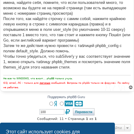
имена, найдите себя, помните, что если пользователей много, то
возможно вы будете не на первой странице (там есть выпадающее
меню с номерами страниц просмотра)
После того, как найдёте строчку с самим собой, нажмите крайнюю
левую кнопку в строке с символом карандаша (правка) и в
открывшемся меню в поле user_style (по умолчанию 10-11 сверху)
поставьте 1 вместо того, что там стоит и нажмите кнопку Пошёл (или
Go, если английский вариант программы)
Затем те же действия нужно провести с таблицей phpbb_config с
полем default_style. Должно помочь.
Чтобы точно убедиться, что subSilver'у у вас соответствует значение
1, можно открыть таблицу phpbb_themes и посмотреть значение поля
themes_id для этого названия стиля.
Не все то WINDOWS, что висит... phpBB только учусь.
ICQ, email, ЛС - только для
личных
сообщений. Вопросы по phpbb только на форумах. По найму
не работаю.
Поддержать phpBB Guru
Сообщений: 11 • Страница
1
из
1
Перейти
Этот сайт использует cookies для