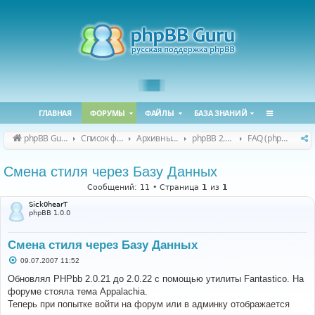
ГЛАВНАЯ
ФОРУМЫ
ФАЙЛЫ
БАЗА ЗНАНИЙ
phpBB Guru
Список форумов
Архивные форумы
phpBB 2.0.x (архив)
FAQ (phpBB 2.0.x)
Смена стиля через Базу Данных
Сообщений: 11 • Страница
1
из
1
Sick0hearT
phpBB 1.0.0
Смена стиля через Базу Данных
С
09.07.2007 11:52
о
о
Обновлял PHPbb 2.0.21 до 2.0.22 с помощью утилиты Fantastico. На
б
форуме стояла тема Appalachia.
щ
е
Теперь при попытке войти на форум или в админку отображается
н