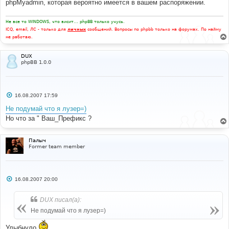
phpMyadmin, которая вероятно имеется в вашем распоряжении.
Не все то WINDOWS, что висит... phpBB только учусь.
ICQ, email, ЛС - только для
личных
сообщений. Вопросы по phpbb только на форумах. По найму
не работаю.
DUX
phpBB 1.0.0
С
16.08.2007 17:59
о
о
Не подумай что я лузер=)
б
Но что за " Ваш_Префикс ?
щ
е
н
и
Палыч
е
Former team member
С
16.08.2007 20:00
о
о
б
DUX писал(а):
щ
е
Не подумай что я лузер=)
н
и
Улыбнуло
е