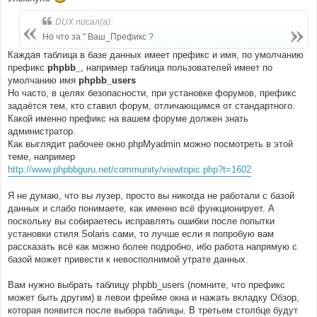
DUX писал(а):
Но что за " Ваш_Префикс ?
Каждая таблица в базе данных имеет префикс и имя, по умолчанию
префикс
phpbb_
, например таблица пользователей имеет по
умолчанию имя
phpbb_users
Но часто, в целях безопасности, при установке форумов, префикс
задаётся тем, кто ставил форум, отличающимся от стандартного.
Какой именно префикс на вашем форуме должен знать
администратор.
Как выглядит рабочее окно phpMyadmin можно посмотреть в этой
теме, например
http://www.phpbbguru.net/community/viewtopic.php?t=1602
Я не думаю, что вы лузер, просто вы никогда не работали с базой
данных и слабо понимаете, как именно всё функционирует. А
поскольку вы собираетесь исправлять ошибки после попытки
установки стиля Solaris сами, то лучше если я попробую вам
рассказать всё как можно более подробно, ибо работа напрямую с
базой может привести к невосполнимой утрате данных.
Вам нужно выбрать таблицу phpbb_users (помните, что префикс
может быть другим) в левои фрейме окна и нажать вкладку Обзор,
которая появится после выбора таблицы. В третьем столбце будут