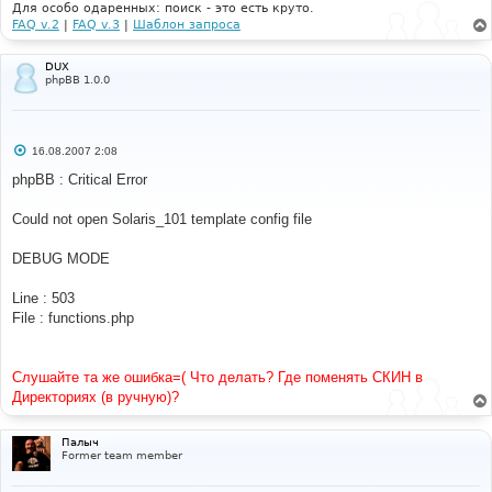
Для особо одаренных: поиск - это есть круто.
FAQ v.2
|
FAQ v.3
|
Шаблон запроса
DUX
phpBB 1.0.0
С
16.08.2007 2:08
о
о
phpBB : Critical Error
б
щ
е
Could not open Solaris_101 template config file
н
и
е
DEBUG MODE
Line : 503
File : functions.php
Слушайте та же ошибка=( Что делать? Где поменять СКИН в
Директориях (в ручную)?
Палыч
Former team member