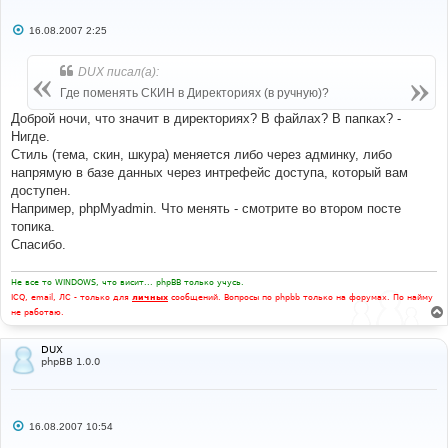
С
16.08.2007 2:25
о
о
б
DUX писал(а):
щ
е
Где поменять СКИН в Директориях (в ручную)?
н
и
Доброй ночи, что значит в директориях? В файлах? В папках? -
е
Нигде.
Стиль (тема, скин, шкура) меняется либо через админку, либо
напрямую в базе данных через интрефейс доступа, который вам
доступен.
Например, phpMyadmin. Что менять - смотрите во втором посте
топика.
Спасибо.
Не все то WINDOWS, что висит... phpBB только учусь.
ICQ, email, ЛС - только для
личных
сообщений. Вопросы по phpbb только на форумах. По найму
не работаю.
DUX
phpBB 1.0.0
С
16.08.2007 10:54
о