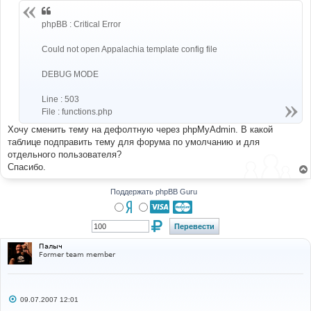
и
е
phpBB : Critical Error
Could not open Appalachia template config file
DEBUG MODE
Line : 503
File : functions.php
Хочу сменить тему на дефолтную через phpMyAdmin. В какой
таблице подправить тему для форума по умолчанию и для
отдельного пользователя?
Спасибо.
Поддержать phpBB Guru
Палыч
Former team member
С
09.07.2007 12:01
о