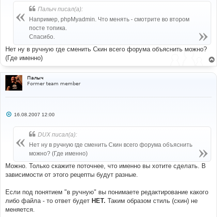
о
б
Палыч писал(а):
щ
е
Например, phpMyadmin. Что менять - смотрите во втором
н
посте топика.
и
е
Спасибо.
Нет ну в ручную где сменить Скин всего форума объяснить можно?
(Где именно)
Палыч
Former team member
С
16.08.2007 12:00
о
о
б
DUX писал(а):
щ
е
Нет ну в ручную где сменить Скин всего форума объяснить
н
можно? (Где именно)
и
е
Можно. Только скажите поточнее, что именно вы хотите сделать. В
зависимости от этого рецепты будут разные.
Если под понятием "в ручную" вы понимаете редактирование какого
либо файла - то ответ будет
НЕТ.
Таким образом стиль (скин) не
меняется.