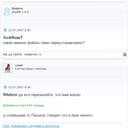
RAdmin
phpBB 1.0.0
С
12.07.2007 9:30
о
о
Sick0hearT
б
какие именно файлы темы переустанавливал?
щ
е
н
и
Не ругайте, новичок я
е
crash
Former team member
С
12.07.2007 9:36
о
о
RAdmin
да все перезалейте, что вам жалко
б
щ
е
Добавлено спустя 21 секунду:
н
и
е
а сообещние от Палыча, говорит что в базе менять
Как правильно задавать вопросы