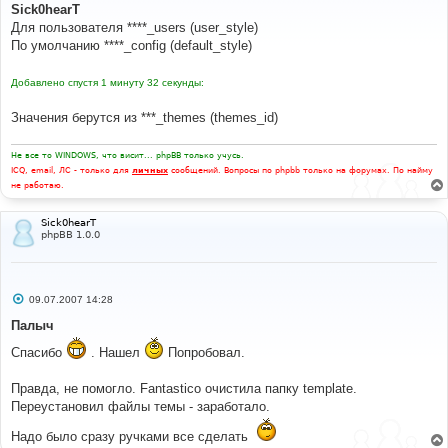
о
Sick0hearT
б
Для пользователя ****_users (user_style)
щ
е
По умолчанию ****_config (default_style)
н
и
е
Добавлено спустя 1 минуту 32 секунды:
Значения берутся из ***_themes (themes_id)
Не все то WINDOWS, что висит... phpBB только учусь.
ICQ, email, ЛС - только для
личных
сообщений. Вопросы по phpbb только на форумах. По найму
не работаю.
Sick0hearT
phpBB 1.0.0
С
09.07.2007 14:28
о
о
Палыч
б
щ
Спасибо
. Нашел
Попробовал.
е
н
и
Правда, не помогло. Fantastico очистила папку template.
е
Переустановил файлы темы - заработало.
Надо было сразу ручками все сделать