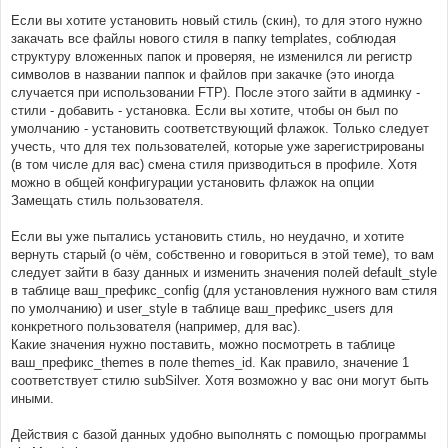
Если вы хотите установить новый стиль (скин), то для этого нужно
закачать все файлы нового стиля в папку templates, соблюдая
структуру вложенных папок и проверяя, не изменился ли регистр
символов в названии паппок и файлов при закачке (это иногда
случается при использовании FTP). После этого зайти в админку -
стили - добавить - установка. Если вы хотите, чтобы он был по
умолчанию - установить соответствующий флажок. Только следует
учесть, что для тех пользователей, которые уже зарегистрированы
(в том числе для вас) смена стиля призводиться в профиле. Хотя
можно в общей конфигурации установить флажок на опции
Замещать стиль пользователя.
Если вы уже пытались установить стиль, но неудачно, и хотите
вернуть старый (о чём, собственно и говориться в этой теме), то вам
следует зайти в базу данных и изменить значения полей default_style
в таблице ваш_префикс_config (для установления нужного вам стиля
по умолчанию) и user_style в таблице ваш_префикс_users для
конкретного пользователя (например, для вас).
Какие значения нужно поставить, можно посмотреть в таблице
ваш_префикс_themes в поле themes_id. Как правило, значение 1
соответствует стилю subSilver. Хотя возможно у вас они могут быть
иными.
Действия с базой данных удобно выполнять с помощью программы