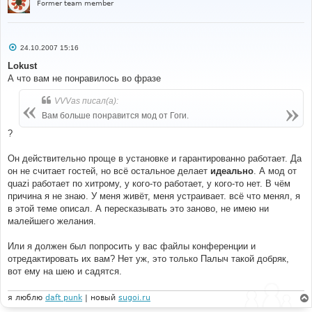
Former team member
С
24.10.2007 15:16
о
о
Lokust
б
А что вам не понравилось во фразе
щ
е
н
VVVas писал(а):
и
е
Вам больше понравится мод от Гоги.
?
Он действительно проще в установке и гарантированно работает. Да
он не считает гостей, но всё остальное делает
идеально
. А мод от
quazi работает по хитрому, у кого-то работает, у кого-то нет. В чём
причина я не знаю. У меня живёт, меня устраивает. всё что менял, я
в этой теме описал. А пересказывать это заново, не имею ни
малейшего желания.
Или я должен был попросить у вас файлы конференции и
отредактировать их вам? Нет уж, это только Палыч такой добряк,
вот ему на шею и садятся.
я люблю
daft punk
| новый
sugoi.ru