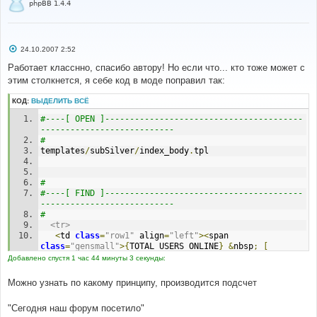
phpBB 1.4.4
С
24.10.2007 2:52
о
о
Работает класснно, спасибо автору! Но если что... кто тоже может с
б
этим столкнется, я себе код в моде поправил так:
щ
е
н
КОД:
ВЫДЕЛИТЬ ВСЁ
и
е
#----[ OPEN ]----------------------------------------
---------------------------
#
templates
/
subSilver
/
index_body
.
tpl
#
#----[ FIND ]----------------------------------------
---------------------------
#
<tr>
<
td 
class
=
"row1"
 align
=
"left"
><
span 
class
=
"gensmall"
>{
TOTAL_USERS_ONLINE
}
&
nbsp
;
[
{
L_WHOSONLINE_ADMIN
}
]
&
nbsp
;
[
{
L_WHOSONLINE_MOD
}
]
Добавлено спустя 1 час 44 минуты 3 секунды:
<
br 
/>{
RECORD_USERS
}<
br 
/>{
LOGGED_IN_USER_LIST
}
<
/span></
td
>
Можно узнать по какому принципу, производится подсчет
</
tr
>
"Сегодня наш форум поcетило"