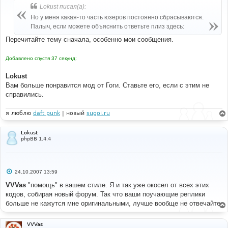
б
Lokust писал(а):
щ
е
Но у меня какая-то часть юзеров постоянно сбрасываются.
н
Палыч, если можете объяснить ответьте плиз здесь:
и
е
Перечитайте тему сначала, особенно мои сообщения.
Добавлено спустя 37 секунд:
Lokust
Вам больше понравится мод от Гоги. Ставьте его, если с этим не
справились.
я люблю
daft punk
| новый
sugoi.ru
Lokust
phpBB 1.4.4
С
24.10.2007 13:59
о
о
VVVas
"помощь" в вашем стиле. Я и так уже окосел от всех этих
б
кодов, собирая новый форум. Так что ваши поучающие реплики
щ
е
больше не кажутся мне оригинальными, лучше вообще не отвечайте
н
и
е
VVVas