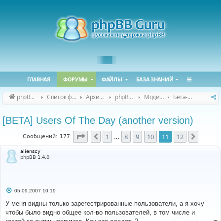
ГЛАВНАЯ
ФОРУМЫ
ФАЙЛЫ
БАЗА ЗНАНИЙ
phpBB Guru
Список форумов
Архивные форумы
phpBB 2.0.x (архив)
Модификация phpBB 2.0.x
Бета-версии модов для phpBB 2.0.x
[BETA] Users Of The Day (another version)
Страница
11
из
12
1
8
9
10
11
12
Пред.
След.
Сообщений: 177
…
alienscy
phpBB 1.4.0
С
05.09.2007 10:19
о
о
У меня видны только зарегестрированные пользователи, а я хочу
б
чтобы было видно общее кол-во пользователей, в том числе и
щ
е