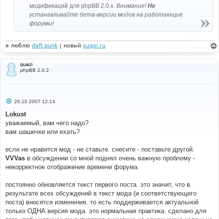
модификаций для phpBB 2.0.x.
Внимание!
Не
устанавливайте бета-версии модов на работающие
форумы!
я люблю
daft punk
| новый
sugoi.ru
quazi
phpBB 2.0.2
С
26.10.2007 12:14
о
о
Lokust
б
уважаемый, вам чего надо?
щ
е
вам шашечки или ехать?
н
и
е
если не нравится мод - не ставьте. снесите - поставьте другой.
VVVas
в обсуждении со мной поднял очень важную проблему -
некорректное отображение времени форума.
постоянно обновляется текст первого поста. это значит, что в
результате всех обсуждений в текст мода (и соответствующего
поста) вносятся изменения. то есть поддерживается актуальной
только ОДНА версия мода. это нормальная практика. сделано для