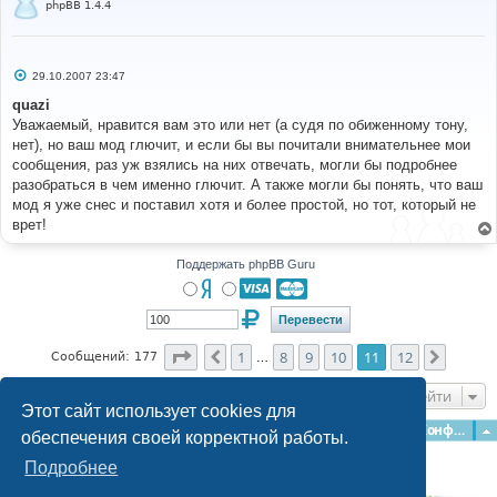
phpBB 1.4.4
С
29.10.2007 23:47
о
о
quazi
б
Уважаемый, нравится вам это или нет (а судя по обиженному тону,
щ
е
нет), но ваш мод глючит, и если бы вы почитали внимательнее мои
н
сообщения, раз уж взялись на них отвечать, могли бы подробнее
и
е
разобраться в чем именно глючит. А также могли бы понять, что ваш
мод я уже снес и поставил хотя и более простой, но тот, который не
врет!
Поддержать phpBB Guru
Страница
11
из
12
1
8
9
10
11
12
Пред.
След.
Сообщений: 177
…
Перейти
Этот сайт использует cookies для
Главная
Форумы
Наша команда
О команде
Конфиденциальность
обеспечения своей корректной работы.
Подробнее