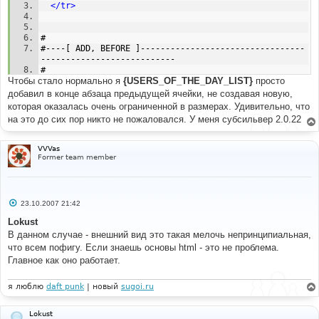
</tr>
# 
#----[ ADD, BEFORE ]---------------------------------
--------------------------- 
# 
Чтобы стало нормально я
<tr>
{USERS_OF_THE_DAY_LIST}
просто
<td
class
=
"row1"
align
=
"left"
><span
class
=
"gensmall"
>
добавил в конце абзаца предыдущей ячейки, не создавая новую,
{USERS_OF_THE_DAY_LIST}
</span></td>
которая оказалась очень ограниченной в размерах. Удивительно, что
</tr>
на это до сих пор никто не пожаловался. У меня субсильвер 2.0.22
VVVas
Former team member
С
23.10.2007 21:42
о
о
Lokust
б
В данном случае - внешний вид это такая мелочь непринципиальная,
щ
е
что всем пофигу. Если знаешь основы html - это не проблема.
н
Главное как оно работает.
и
е
я люблю
daft punk
| новый
sugoi.ru
Lokust