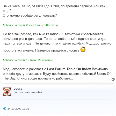
#
#----[ In Line Find ]--------------------------------
За 24 часа, за 12, от 00:00 до 12:00, по времени сервера или как
----------------------------
еще?
#
Это можно вообще регулировать?
<
br 
/>{
LOGGED_IN_USER_LIST
}
Добавлено спустя 3 часа 5 минут 40 секунд:
#---- [AFTER ADD]------------------------------------
---------------------------
Не все так розово, как мне казалось. Статистика сбрасывается
примерно раз в два часа. То есть глобальный подсчет за эти два
<
br 
/>{
USERS_OF_THE_DAY_LIST
}
часа только и идет. Не думаю, что я где-то ошибся. Мод достаточно
просто в установке. Наверное придется сносить
Добавлено спустя 13 минут 23 секунды:
Мод некорретно работает с
Last Forum Topic On Index
Возможно
они оба другу и мешают. Буду пробовать ставить обычный Users Of
The Day. С ним вроде нормально работает...
VVVas
Former team member
С
24.10.2007 12:35
о
о