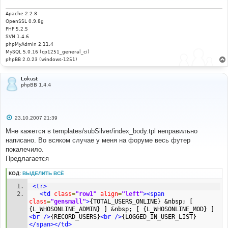
е
н
и
Apache 2.2.8
е
OpenSSL 0.9.8g
PHP 5.2.5
SVN 1.4.6
phpMyAdmin 2.11.4
MySQL 5.0.16 (cp1251_general_ci)
phpBB 2.0.23 (windows-1251)
Lokust
phpBB 1.4.4
С
23.10.2007 21:39
о
о
Мне кажется в templates/subSilver/index_body.tpl неправильно
б
написано. Во всяком случае у меня на форуме весь футер
щ
е
покалечило.
н
Предлагается
и
е
КОД:
ВЫДЕЛИТЬ ВСЁ
<tr>
<td
class
=
"row1"
align
=
"left"
><span
class
=
"gensmall"
>
{TOTAL_USERS_ONLINE} &nbsp; [ 
{L_WHOSONLINE_ADMIN} ] &nbsp; [ {L_WHOSONLINE_MOD} ]
<br
/>
{RECORD_USERS}
<br
/>
{LOGGED_IN_USER_LIST}
</span></td>