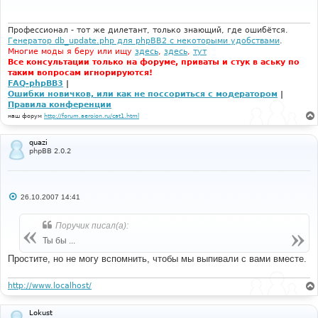
щ
е
н
и
Профессионал - тот же дилетант, только знающий, где ошибётся.
е
Генератор db_update.php для phpBB2 с некоторыми удобствами
.
Многие моды я беру или ищу
здесь
,
здесь
,
тут
Все консультации только на форуме, приваты и стук в аську по
таким вопросам игнорируются!
FAQ-phpBB3
|
Ошибки новичков, или как не поссориться с модератором
|
Правила конференции
наш форум
http://forum.aeroion.ru/cat1.html
quazi
phpBB 2.0.2
С
26.10.2007 14:41
о
о
б
Поручик писал(а):
щ
е
Ты бы ...
н
и
Простите, но не могу вспомнить, чтобы мы выпивали с вами вместе.
е
http://www.localhost/
Lokust