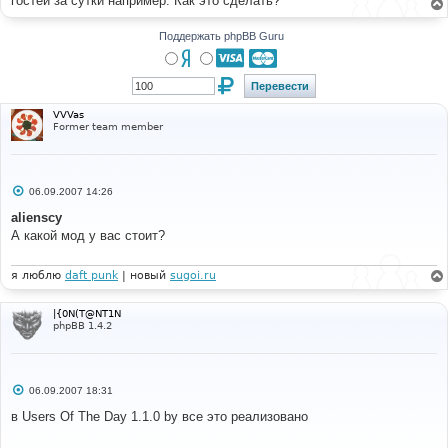
гостей за сутки например. Как это сделать?
н
и
е
Поддержать phpBB Guru
VVVas
Former team member
С
06.09.2007 14:26
о
о
alienscy
б
А какой мод у вас стоит?
щ
е
н
и
я люблю
daft punk
| новый
sugoi.ru
е
|{0N(T@NT1N
phpBB 1.4.2
С
06.09.2007 18:31
о
о
в Users Of The Day 1.1.0 by все это реализовано
б
щ