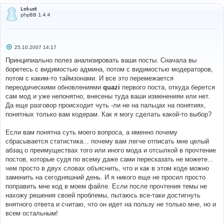
Lokust
phpBB 1.4.4
С
25.10.2007 14:17
о
о
Принципиально полез анализировать ваши посты. Сначала вы
б
боретесь с видимостью админа, потом с видимостью модераторов,
щ
е
потом с каким-то таймзонами. И все это перемежается
н
переодическими обновлениями
quazi
первого поста, откуда берется
и
е
сам мод и уже непонятно, внесены туда ваши измененияи или нет.
Да еще разговор происходит чуть -ли не на пальцах на понятиях,
понятных только вам кодерам. Как я могу сделать какой-то выбор?
Если вам понятна суть моего вопроса, а именно почему
сбрасывается статистика... почему вам легче отписать мне целый
абзац о преимуществах того или иного мода и отсылкой в прочтение
постов, которые судя по всему даже сами пересказать не можете...
чем просто в двух словах объяснить, что и как в этом коде можно
заменить на сегодняшний день. И я никого еще не просил просто
поправить мне код в моем файле. Если после прочтения темы не
нахожу решения своей проблемы, пытаюсь все-таки достигнуть
внятного ответа и считаю, что он идет на пользу не только мне, но и
всем остальным!