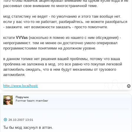
того чтобы новичок акцентировал внимание на одном куске кода и не
рассеивал свое внимание по многостраничной теме.
мод статистику не ведет - по умолчанию и этого там вообще нет.
если у вас что-то не работает, разбирайтесь. не можете разобраться
- закажите. нет возможности заказать - просто помолчите.
кстати
VVVas
(насколько я помню из нашего с ним обсуждения) -
непрограммист. тем не менее он достаточно умело оперировал
программистскими понятиями на доолжном уровне.
в данном топике нет решения вашей проблемы, потому что ваша
проблема не заложена в мод. это все равно что покупая легковой
автомобиль ожидать, что в нем будут механизмы от грузового
автомобиля.
http://www.localhost/
Поручик
Former team member
С
26.10.2007 13:01
о
о
Ты бы мод засунул в аттач.
б