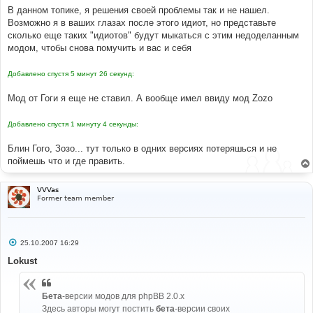
В данном топике, я решения своей проблемы так и не нашел.
Возможно я в ваших глазах после этого идиот, но представьте
сколько еще таких "идиотов" будут мыкаться с этим недоделанным
модом, чтобы снова помучить и вас и себя
Добавлено спустя 5 минут 26 секунд:
Мод от Гоги я еще не ставил. А вообще имел ввиду мод Zozo
Добавлено спустя 1 минуту 4 секунды:
Блин Гого, Зозо... тут только в одних версиях потеряшься и не
поймешь что и где править.
VVVas
Former team member
С
25.10.2007 16:29
о
о
Lokust
б
щ
е
н
Бета
-версии модов для phpBB 2.0.x
и
Здесь авторы могут постить
бета
-версии своих
е