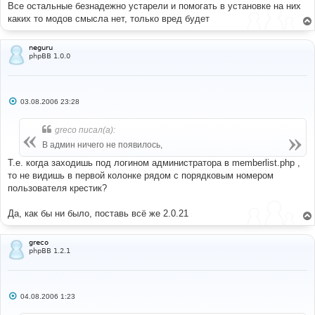
Все остальные безнадежно устарели и помогать в установке на них
каких то модов смысла нет, только вред будет
neguru
phpBB 1.0.0
С
03.08.2006 23:28
о
о
б
greco писал(а):
щ
е
В админ ничего не появилось,
н
и
Т.е. когда заходишь под логином администратора в memberlist.php ,
е
то не видишь в первой колонке рядом с порядковым номером
пользователя крестик?
Да, как бы ни было, поставь всё же 2.0.21
greco
phpBB 1.2.1
С
04.08.2006 1:23
о
о