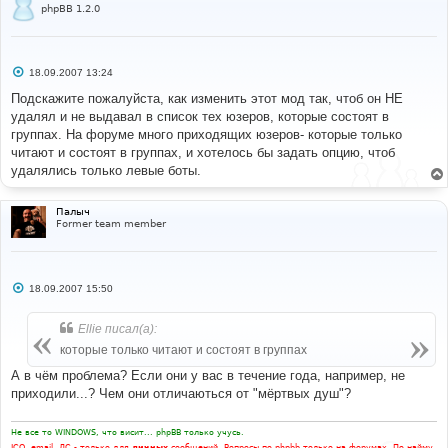
phpBB 1.2.0
С
18.09.2007 13:24
о
о
Подскажите пожалуйста, как изменить этот мод так, чтоб он НЕ
б
удалял и не выдавал в список тех юзеров, которые состоят в
щ
е
группах. На форуме много приходящих юзеров- которые только
н
читают и состоят в группах, и хотелось бы задать опцию, чтоб
и
е
удалялись только левые боты.
Палыч
Former team member
С
18.09.2007 15:50
о
о
б
Ellie писал(а):
щ
е
которые только читают и состоят в группах
н
и
А в чём проблема? Если они у вас в течение года, например, не
е
приходили...? Чем они отличаються от "мёртвых душ"?
Не все то WINDOWS, что висит... phpBB только учусь.
ICQ, email, ЛС - только для
личных
сообщений. Вопросы по phpbb только на форумах. По найму