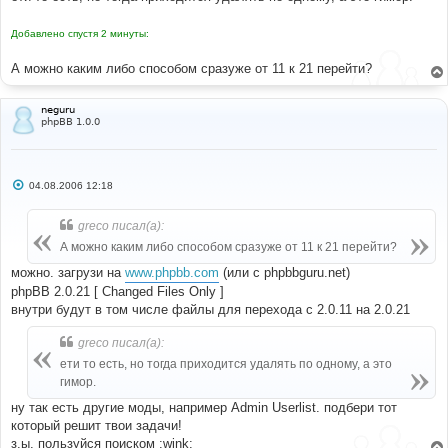
Добавлено спустя 2 минуты:
А можно каким либо способом сразуже от 11 к 21 перейти?
neguru
phpBB 1.0.0
С
04.08.2006 12:18
о
о
б
greco писал(а):
щ
е
А можно каким либо способом сразуже от 11 к 21 перейти?
н
и
можно. загрузи на
www.phpbb.com
(или с phpbbguru.net)
е
phpBB 2.0.21 [ Changed Files Only ]
внутри будут в том числе файлы для перехода с 2.0.11 на 2.0.21
greco писал(а):
ети то есть, но тогда приходится удалять по одному, а это
гимор.
ну так есть другие моды, например Admin Userlist. подбери тот
который решит твои задачи!
з.ы. пользуйся поиском :wink: