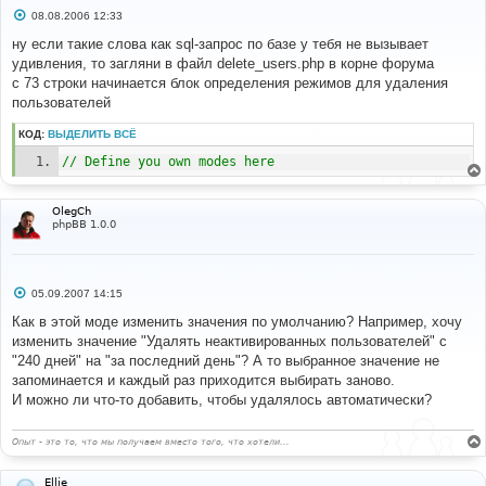
С
08.08.2006 12:33
о
о
ну если такие слова как sql-запрос по базе у тебя не вызывает
б
удивления, то загляни в файл delete_users.php в корне форума
щ
е
с 73 строки начинается блок определения режимов для удаления
н
пользователей
и
е
КОД:
ВЫДЕЛИТЬ ВСЁ
// Define you own modes here
OlegCh
phpBB 1.0.0
С
05.09.2007 14:15
о
о
Как в этой моде изменить значения по умолчанию? Например, хочу
б
изменить значение "Удалять неактивированных пользователей" с
щ
е
"240 дней" на "за последний день"? А то выбранное значение не
н
запоминается и каждый раз приходится выбирать заново.
и
е
И можно ли что-то добавить, чтобы удалялось автоматически?
Опыт - это то, что мы получаем вместо того, что хотели...
Ellie