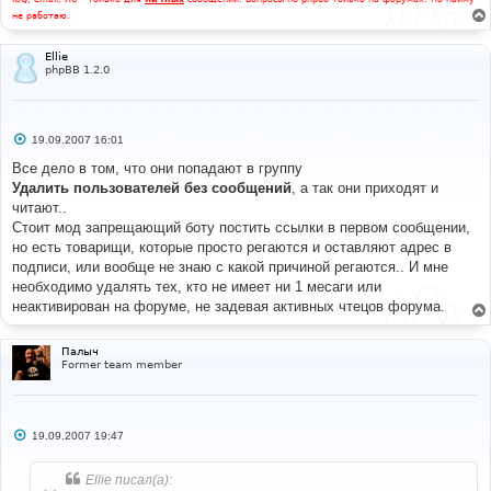
не работаю.
Ellie
phpBB 1.2.0
С
19.09.2007 16:01
о
о
Все дело в том, что они попадают в группу
б
Удалить пользователей без сообщений
, а так они приходят и
щ
е
читают..
н
Стоит мод запрещающий боту постить ссылки в первом сообщении,
и
е
но есть товарищи, которые просто регаются и оставляют адрес в
подписи, или вообще не знаю с какой причиной регаются.. И мне
необходимо удалять тех, кто не имеет ни 1 месаги или
неактивирован на форуме, не задевая активных чтецов форума.
Палыч
Former team member
С
19.09.2007 19:47
о
о
б
Ellie писал(а):
щ