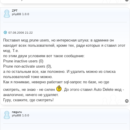
ZPT
phpBB 1.0.0
С
07.08.2006 21:22
о
о
Поставил мод prune users, но интересная штука: в админке он
б
находит всех пользователей, кроме тех, ради которых я ставил этот
щ
е
мод. Т.е.
н
по этим двум условиям вот такое сообщение:
и
е
Prune inactive users (0)
Prune non-activate users (0),
а по остальным все, как положено. И удалить можно из списка
пользователей тоже можно.
Как я понимаю, неверно работает sql-запрос по базе, но где
смотреть, не знаю - не силен
. До этого ставил Auto Delete мод -
аналогично, ничего не удаляет.
Гуру, скажите, где смотреть!
neguru
phpBB 1.0.0