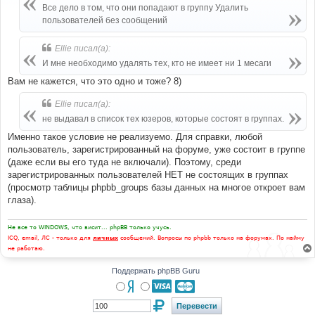
е
Все дело в том, что они попадают в группу Удалить
н
пользователей без сообщений
и
е
Ellie писал(а):
И мне необходимо удалять тех, кто не имеет ни 1 месаги
Вам не кажется, что это одно и тоже? 8)
Ellie писал(а):
не выдавал в список тех юзеров, которые состоят в группах.
Именно такое условие не реализуемо. Для справки, любой
пользователь, зарегистрированный на форуме, уже состоит в группе
(даже если вы его туда не включали). Поэтому, среди
зарегистрированных пользователей НЕТ не состоящих в группах
(просмотр таблицы phpbb_groups базы данных на многое откроет вам
глаза).
Не все то WINDOWS, что висит... phpBB только учусь.
ICQ, email, ЛС - только для
личных
сообщений. Вопросы по phpbb только на форумах. По найму
не работаю.
Поддержать phpBB Guru