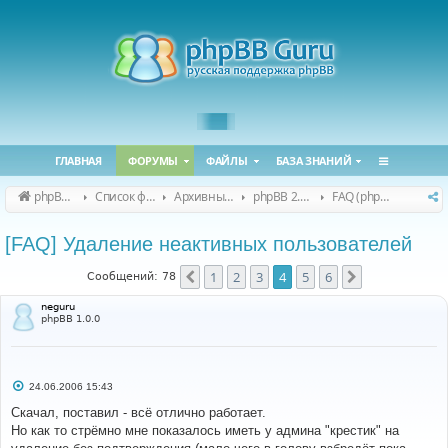
ГЛАВНАЯ
ФОРУМЫ
ФАЙЛЫ
БАЗА ЗНАНИЙ
phpBB Guru
Список форумов
Архивные форумы
phpBB 2.0.x (архив)
FAQ (phpBB 2.0.x)
[FAQ] Удаление неактивных пользователей
1
2
3
4
5
6
Пред.
След.
Сообщений: 78
neguru
phpBB 1.0.0
С
24.06.2006 15:43
о
о
Скачал, поставил - всё отлично работает.
б
Но как то стрёмно мне показалось иметь у админа "крестик" на
щ
е