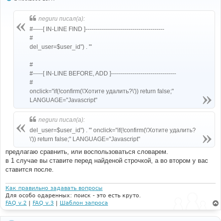
о
о
б
neguru писал(а):
щ
е
#-----[ IN-LINE FIND ]----------------------------------------
н
#
и
е
del_user=$user_id") . '"
#
#-----[ IN-LINE BEFORE, ADD ]---------------------------------
#
onclick="if(!confirm(\'Хотите удалить?\')) return false;"
LANGUAGE="Javascript"
neguru писал(а):
del_user=$user_id") . '" onclick="if(!confirm(\'Хотите удалить?
\')) return false;" LANGUAGE="Javascript"
предлагаю сравнить, или воспользоваться словарем.
в 1 случае вы ставите перед найденой строчкой, а во втором у вас
ставится после.
Как правильно задавать вопросы
Для особо одаренных: поиск - это есть круто.
FAQ v.2
|
FAQ v.3
|
Шаблон запроса