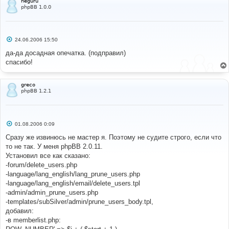
neguru
phpBB 1.0.0
С
24.06.2006 15:50
о
о
да-да досадная опечатка. (подправил)
б
спасибо!
щ
е
н
и
greco
е
phpBB 1.2.1
С
01.08.2006 0:09
о
о
Сразу же извинюсь не мастер я. Поэтому не судите строго, если что
б
то не так. У меня phpBB 2.0.11.
щ
е
Установил все как сказано:
н
-forum/delete_users.php
и
е
-language/lang_english/lang_prune_users.php
-language/lang_english/email/delete_users.tpl
-admin/admin_prune_users.php
-templates/subSilver/admin/prune_users_body.tpl,
добавил:
-в memberlist.php: