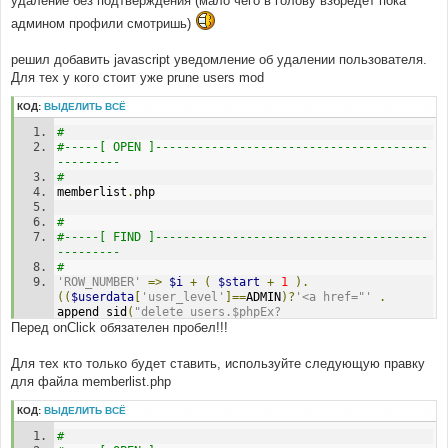
удаление без подтверждения (мало чего в голову взбредёт пока
н
и
админом профили смотришь)
е
решил добавить javascript уведомление об удалении пользователя.
Для тех у кого стоит уже prune users mod
КОД:
ВЫДЕЛИТЬ ВСЁ
# 
#-----[ OPEN ]---------------------------------------
--------- 
# 
memberlist
.
php
# 
#-----[ FIND ]---------------------------------------
--------- 
# 
'ROW_NUMBER'
=>
$i
+
(
$start
+
1
).
((
$userdata
[
'user_level'
]==
ADMIN
)?
'<a href="'
.
append_sid
(
"delete_users.$phpEx?
Перед onCliсk обязателен пробел!!!
mode=user_id&del_user=$user_id"
)
.
'"><img src="'
.
$images
[
'icon_delpost'
]
.
'" alt="'
.
$lang
[
'Delete'
]
.
' '
.
$username
.
'" title="'
.
$lang
[
'Delete'
]
.
' 
Для тех кто только будет ставить, используйте следующую правку
'
.
$username
.
'" border="0" /></a>&nbsp;'
:
''
),
для файла memberlist.php
# 
КОД:
ВЫДЕЛИТЬ ВСЁ
#-----[ IN-LINE FIND ]-------------------------------
--------- 
# 
# 