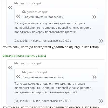
б
neguru писал(а):
щ
е
н
greco писал(а):
и
е
В админ ничего не появилось,
Т.е. когда заходишь под логином администратора в
memberlist.php , то не видишь в первой колонке рядом с
порядковым номером пользователя крестик?
Да, как бы ни было, поставь всё же 2.0.21
ети то есть, но тогда приходится удалять по одному, а это гимор.
Добавлено спустя 4 минуты 9 секунд:
neguru писал(а):
greco писал(а):
В админ ничего не появилось,
Т.е. когда заходишь под логином администратора в
memberlist.php , то не видишь в первой колонке рядом с
порядковым номером пользователя крестик?
Да, как бы ни было, поставь всё же 2.0.21
ети то есть, но тогда приходится удалять по одному, а это гимор.