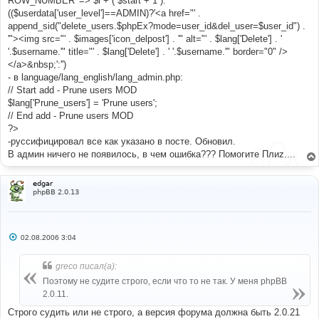
ROW_NUMBER' => $i + ( $start + 1 ).
(($userdata['user_level']==ADMIN)?'<a href="' .
append_sid("delete_users.$phpEx?mode=user_id&del_user=$user_id") .
'"><img src="' . $images['icon_delpost'] . '" alt="' . $lang['Delete'] . '
'.$username.'" title="' . $lang['Delete'] . ' '.$username.'" border="0" />
</a>&nbsp;':'')
- в language/lang_english/lang_admin.php:
// Start add - Prune users MOD
$lang['Prune_users'] = 'Prune users';
// End add - Prune users MOD
?>
-руссифицировал все как указано в посте. Обновил.
В админ ничего не появилось, в чем ошибка??? Помогите Плиz....
edgar
phpBB 2.0.13
С
02.08.2006 3:04
о
о
б
greco писал(а):
щ
е
Поэтому не судите строго, если что то не так. У меня phpBB
н
2.0.11.
и
е
Строго судить или не строго, а версия форума должна быть 2.0.21