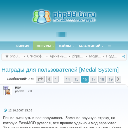
ГЛАВНАЯ
ФОРУМЫ
ФАЙЛЫ
БАЗА ЗНАНИЙ
phpBB Guru
Список форумов
Архивные форумы
phpBB 2.0.x (архив)
Модификация phpBB 2.0.x
Поддержка модов для phpBB 2.0.x
Награды для пользователей [Medal System]
Страница
16
из
19
1
14
15
16
17
18
19
Пред.
Сле
Сообщений: 276
…
RSV
phpBB 1.2.0
С
12.10.2007 15:59
о
о
Решил рискнуть и все получилось. Заменил вручную строку, на
б
которую EasyMOD ругался, все прошло удачно и мод заработал.
щ
е