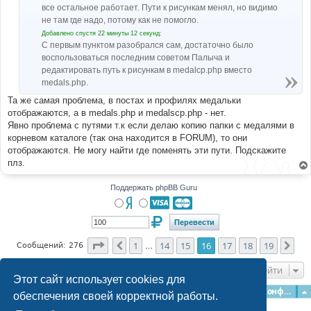
все остальное работает. Пути к рисункам менял, но видимо
не там где надо, потому как не помогло.
Добавлено спустя 22 минуты 12 секунд:
С первым пунктом разобрался сам, достаточно было
воспользоваться последним советом Палыча и
редактировать путь к рисункам в medalcp.php вместо
medals.php.
Та же самая проблема, в постах и профилях медальки
отображаются, а в medals.php и medalscp.php - нет.
Явно проблема с путями т.к если делаю копию папки с медалями в
корневом каталоге (так она находится в FORUM), то они
отображаются. Не могу найти где поменять эти пути. Подскажите
плз.
Поддержать phpBB Guru
Страница
16
из
19
1
14
15
16
17
18
19
Пред.
Сле
Сообщений: 276
…
Перейти
Этот сайт использует cookies для
Главная
Форумы
Наша команда
О команде
Конфиденциальность
обеспечения своей корректной работы.