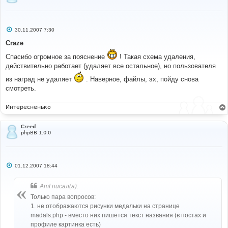
С
30.11.2007 7:30
о
о
Craze
б
щ
Спасибо огромное за пояснение
! Такая схема удаления,
е
действительно работает (удаляет все остальное), но пользователя
н
и
е
из наград не удаляет
. Наверное, файлы, эх, пойду снова
смотреть.
Интересненько
Creed
phpBB 1.0.0
С
01.12.2007 18:44
о
о
б
Amf писал(а):
щ
е
Только пара вопросов:
н
1. не отображаются рисунки медальки на странице
и
е
madals.php - вместо них пишется текст названия (в постах и
профиле картинка есть)