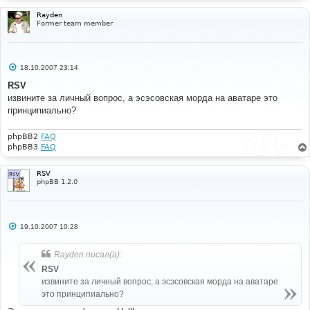
Rayden
Former team member
С
18.10.2007 23:14
о
о
RSV
б
извините за личный вопрос, а эсэсовская морда на аватаре это
щ
е
принципиально?
н
и
е
phpBB2
FAQ
phpBB3
FAQ
RSV
phpBB 1.2.0
С
19.10.2007 10:28
о
о
б
Rayden писал(а):
щ
е
RSV
н
извините за личный вопрос, а эсэсовская морда на аватаре
и
е
это принципиально?