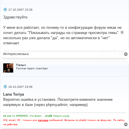
С
17.10.2007 15:26
о
о
Здравствуйте.
б
щ
е
У меня все работает, но почему-то в конфигурации форум никак не
н
хочет делать "Показывать награды на странице просмотра темы". Я
и
е
несколько раз уже делала "да", но он автоматически в "нет"
отмечает.
Интересненько
Палыч
Former team member
С
18.10.2007 23:08
о
о
Lana Toriya
б
Вероятно ошибка в установке. Посмотрите-измените значение
щ
е
напрямую в базе (через phpmyadmin, например).
н
и
е
Не все то WINDOWS, что висит... phpBB только учусь.
ICQ, email, ЛС - только для
личных
сообщений. Вопросы по phpbb только на форумах. По найму
не работаю.