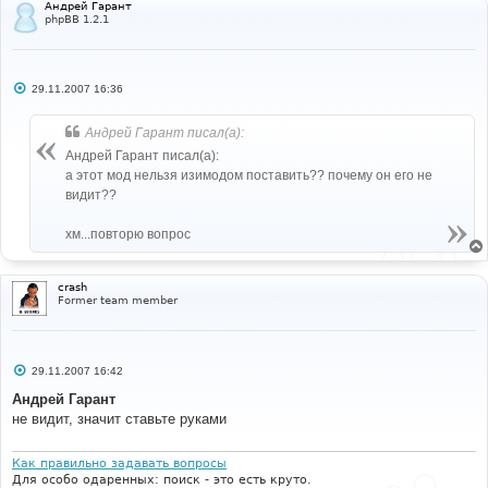
Андрей Гарант
phpBB 1.2.1
С
29.11.2007 16:36
о
о
б
Андрей Гарант писал(а):
щ
е
Андрей Гарант писал(а):
н
а этот мод нельзя изимодом поставить?? почему он его не
и
е
видит??
хм...повторю вопрос
crash
Former team member
С
29.11.2007 16:42
о
о
Андрей Гарант
б
не видит, значит ставьте руками
щ
е
н
и
Как правильно задавать вопросы
е
Для особо одаренных: поиск - это есть круто.