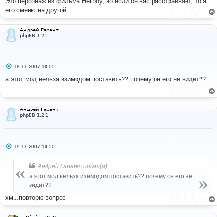
Это персонаж из фильма Hellboy, но если он вас расстраивает, то я
его сменю на другой.
Андрей Гарант
phpBB 1.2.1
С
18.11.2007 18:05
о
о
а этот мод нельзя изимодом поставить?? почему он его не видит??
б
щ
е
н
и
Андрей Гарант
е
phpBB 1.2.1
С
19.11.2007 10:50
о
о
б
Андрей Гарант писал(а):
щ
е
а этот мод нельзя изимодом поставить?? почему он его не
н
видит??
и
е
хм...повторю вопрос