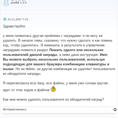
phpBB 1.2.0
С
23.11.2007 7:15
о
о
Здравствуйте.
б
щ
е
у меня появилась другая проблема с наградами: я не могу ее
н
удалить. В начале темы, сказанно, что нужно сделать и как помень
и
е
код, чтобы удалялось. Я изменила, в результате в управление
наградами появился раздел
Лишить одного или нескольких
пользователей данной награды
, а ниже дана инструкция:
Имя:
Вы можете выбрать нескольких пользователей, используя
подходящую для вашего браузера комбинацию клавиатуры и
мыши
. Но ни delete, ни другие комбинации не удаляют пользователя
из обладателя награды.
Я пересмотрела всю базу, все файлы, у меня уже голова кругом
идет от этих кодов и файлов
.
Как мне можно удалить пользователя из обладателей наград?
Интересненько