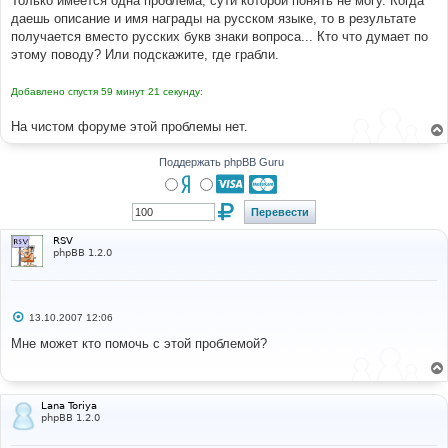
Только имеется одна проблема, сути которой понять не могу. Когда
н
даешь описание и имя награды на русском языке, то в результате
и
е
получается вместо русских букв знаки вопроса... Кто что думает по
этому поводу? Или подскажите, где грабли.
Добавлено спустя 59 минут 21 секунду:
На чистом форуме этой проблемы нет.
Поддержать phpBB Guru
RSV
phpBB 1.2.0
С
13.10.2007 12:06
о
о
Мне может кто помочь с этой проблемой?
б
щ
е
н
и
Lana Toriya
е
phpBB 1.2.0