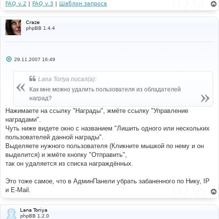
FAQ v.2
|
FAQ v.3
|
Шаблон запроса
Craze
phpBB 1.4.4
С
29.11.2007 16:49
о
о
б
Lana Toriya писал(а):
щ
е
Как мне можно удалить пользователя из обладателей
н
наград?
и
е
Нажимаете на ссылку "Награды", жмёте ссылку "Управление
наградами".
Чуть ниже видете окно с названием "Лишить одного или нескольких
пользователей данной награды".
Выделяете нужного пользователя (Кликните мышкой по нему и он
выделится) и жмёте кнопку "Отправить",
так он удаляется из списка награждённых.
Это тоже самое, что в АдминПанели убрать забаненного по Нику, IP
и E-Mail.
Lana Toriya
phpBB 1.2.0