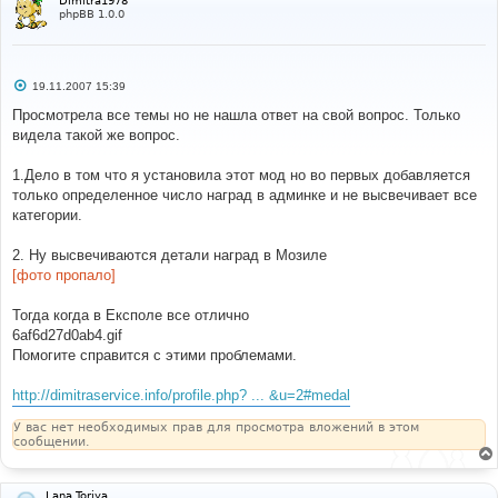
Dimitra1978
phpBB 1.0.0
С
19.11.2007 15:39
о
о
Просмотрела все темы но не нашла ответ на свой вопрос. Только
б
видела такой же вопрос.
щ
е
н
1.Дело в том что я установила этот мод но во первых добавляется
и
е
только определенное число наград в админке и не высвечивает все
категории.
2. Ну высвечиваются детали наград в Мозиле
[фото пропало]
Тогда когда в Експоле все отлично
6af6d27d0ab4.gif
Помогите справится с этими проблемами.
http://dimitraservice.info/profile.php? ... &u=2#medal
У вас нет необходимых прав для просмотра вложений в этом
сообщении.
Lana Toriya